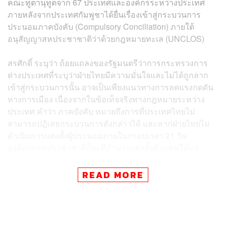
คณะทูตานุทูตจาก 67 ประเทศและองค์กรระหว่างประเทศ
ภายหลังจากประเทศกัมพูชาได้ยื่นเรื่องเข้าสู่กระบวนการ
ประนอมภาคบังคับ (Compulsory Conciliation) ภายใต้
อนุสัญญาสหประชาชาติว่าด้วยกฎหมายทะเล (UNCLOS)
สรศักดิ์ ระบุว่า ถ้อยแถลงของรัฐมนตรีว่าการกระทรวงการ
ต่างประเทศที่ระบุว่าฝ่ายไทยมีความมั่นใจและไม่ได้ถูกลาก
เข้าสู่กระบวนการนั้น อาจเป็นเพียงแนวทางการลดแรงกดดัน
ทางการเมือง เนื่องจากในข้อเท็จจริงทางกฎหมายระหว่าง
ประเทศ คำว่า ภาคบังคับ หมายถึงการที่ประเทศไทยไม่
สามารถปฏิเสธกระบวนการดังกล่าวได้ และหากฝ่ายไทยไม่
ดำเนินการแต่งตั้งผู้ประนอมภายในกรอบเวลา 21 วัน
องค์การสหประชาชาติก็จะมีอำนาจแต่งตั้งตัวแทนให้แก่
ประเทศไทยตามขั้นตอนอยู่ดี
READ MORE
ทั้งนี้ พรรคประชาชนได้ตั้งข้อสังเกตต่อประเด็นเชิง
ยุทธศาสตร์ของรัฐบาลใน 3 ประเด็นสำคัญ ประกอบด้วย
ประเด็นที่ 1 กรอบการเจรจาทวิภาคี การที่ประเทศไทย