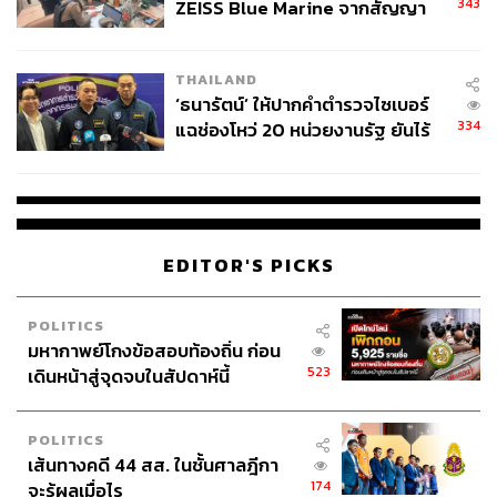
343
ZEISS Blue Marine จากสัญญา
ผลิต 8.3 ล้าน สู่ข้อพิพาท ‘มา
เวลล์ฯ’ ฟ้อง ‘โทน บางแค’ ผิดนัด
THAILAND
จ่ายหนี้-แอบระบุแบรนด์
‘ธนารัตน์’ ให้ปากคำตำรวจไซเบอร์
334
แฉช่องโหว่ 20 หน่วยงานรัฐ ยันไร้
นัยทางการเมือง
EDITOR'S PICKS
POLITICS
มหากาพย์โกงข้อสอบท้องถิ่น ก่อน
523
เดินหน้าสู่จุดจบในสัปดาห์นี้
POLITICS
เส้นทางคดี 44 สส. ในชั้นศาลฎีกา
174
จะรู้ผลเมื่อไร