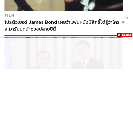
FILM
โปรดิวเซอร์ James Bond เผยว่าแฟนหนังมีสิทธิ์ได้รู้ว่าใคร
...
จะมารับบทนำช่วงปลายปีนี้
WORLD
อนุทิน-มินอ่องหล่าย ออกแถลงการณ์ร่วม หนุนความร่วม
...
มือรอบด้าน ยกระดับปราบอาชญากรรมข้ามชาติ แก้ปัญหา
หมอกควัน-มลพิษทางน้ำ