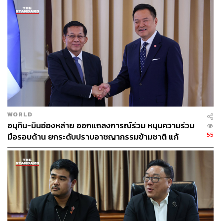
โดยเรียกร้องให้รัฐบาลพิจารณาคัดเลือกบุคลากรที่มีความ
เชี่ยวชาญในระดับสากล มีความรู้เท่าทันต่อพัฒนาการของ
กฎหมายทะเลสมัยใหม่ และต้องวางยุทธศาสตร์เชิงรุก
ทางการทูต เพื่อปกป้องผลประโยชน์ของประเทศชาติและ
บริหารจัดการงบประมาณแผ่นดินในกระบวนการต่อสู้ครั้งนี้
อย่างมีประสิทธิภาพสูงสุด
TAGS:
UNCLOS
Timor-Leste
พรรคประชาชน
MOU 44
สรศักดิ์ สมรไกรสรกิจ
กระทรวงการต่างประเทศ
Australia
Cambodia
WORLD
อนุทิน-มินอ่องหล่าย ออกแถลงการณ์ร่วม หนุนความร่วม
55
มือรอบด้าน ยกระดับปราบอาชญากรรมข้ามชาติ แก้
ปัญหาหมอกควัน-มลพิษทางน้ำ
128