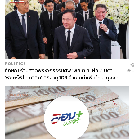
POLITICS
ทักษิณ ร่วมสวดพระอภิธรรมศพ ‘พล.ต.ท. ผ่อน’ บิดา
...
‘พักตร์พิไล ทวีสิน’ สิริอายุ 103 ปี แกนนำเพื่อไทย-บุคคล
หลากวงการร่วมอาลัย