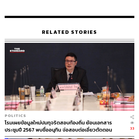
เจรจาภายใต้ MOU 44 ตลอดระยะเวลากว่า 20 ปีที่ผ่าน
มาไม่มีความคืบหน้า จึงเกิดคำถามถึงความมั่นใจใน
การเจรจาแบบไม่มีกรอบการทำงานว่าจะสามารถ
บรรลุผลได้ภายใน 2 ปีได้อย่างไร
RELATED STORIES
นอกจากนี้ สรศักดิ์ยังได้หยิบยกกรณีข้อพิพาทระหว่างประเทศ
ติมอร์-เลสเตกับประเทศออสเตรเลีย ซึ่งกระทรวงการต่าง
ประเทศนำมาอ้างอิง โดยระบุว่าแม้ผลลัพธ์ของคณะ
กรรมการประนอมภาคบังคับจะไม่มีผลผูกมัดทางกฎหมาย
(Non-binding) แต่เนื้อหารายละเอียดของคำตัดสินจะกลาย
เป็นบรรทัดฐานสากลและสร้างแรงกดดันจากประชาคมโลก
จนสกัดกั้นให้ออสเตรเลียซึ่งเป็นประเทศใหญ่ยอมลงนามใน
ข้อตกลงในที่สุด รัฐบาลไทยจึงจำเป็นต้องศึกษาบทเรียนดัง
กล่าวอย่างละเอียดรอบคอบ
POLITICS
พรรคประชาชนได้แสดงความคาดหวังต่อการที่ประเทศไทย
โรมเผยข้อมูลใหม่ปมทุจริตสอบท้องถิ่น ย้อนเอกสาร
จะต้องส่งรายชื่อนักกฎหมายระหว่างประเทศจำนวน 2 ราย
33
ประชุมปี 2567 พบชื่ออนุทิน จ่อสอบต่อเอี่ยวตัดตอน
เพื่อทำหน้าที่เป็นผู้ประนอมฝ่ายไทยภายในกรอบเวลา 21 วัน
ม.บูรพา หรือไม่