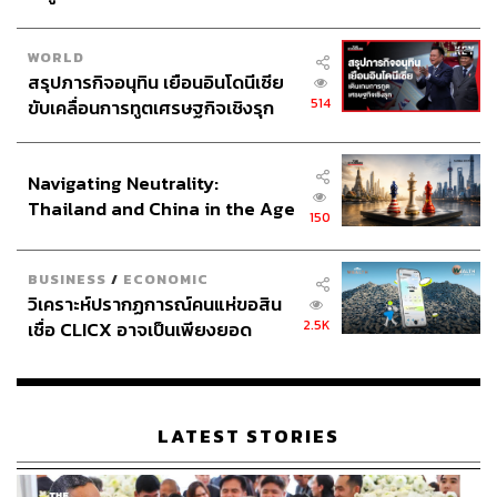
WORLD
สรุปภารกิจอนุทิน เยือนอินโดนีเซีย
514
ขับเคลื่อนการทูตเศรษฐกิจเชิงรุก
ประกาศหุ้นส่วนยุทธศาสตร์ไทย –
อินโดนีเซีย
Navigating Neutrality:
Thailand and China in the Age
150
of a New Global Order
BUSINESS
/
ECONOMIC
วิเคราะห์ปรากฏการณ์คนแห่ขอสิน
2.5K
เชื่อ CLICX อาจเป็นเพียงยอด
ภูเขาน้ำแข็ง ของปัญหาหนี้ครัว
เรือนไทยที่ถูกซุกไว้
LATEST STORIES