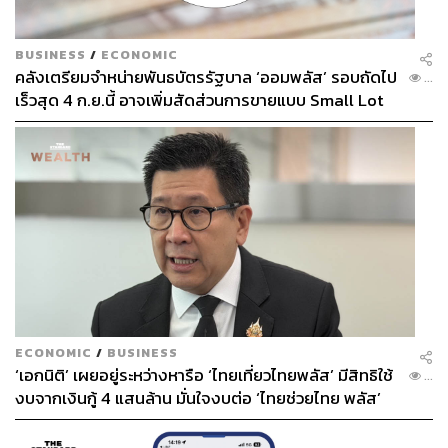
BUSINESS
/
ECONOMIC
คลังเตรียมจำหน่ายพันธบัตรรัฐบาล ‘ออมพลัส’ รอบถัดไป
...
เร็วสุด 4 ก.ย.นี้ อาจเพิ่มสัดส่วนการขายแบบ Small Lot
First มากขึ้น
ECONOMIC
/
BUSINESS
‘เอกนิติ’ เผยอยู่ระหว่างหารือ ‘ไทยเที่ยวไทยพลัส’ มีสิทธิใช้
...
งบจากเงินกู้ 4 แสนล้าน มั่นใจงบต่อ ‘ไทยช่วยไทย พลัส’
เฟส 2 มีเพียงพอ