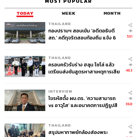
MOST POPULAR
TODAY
WEEK
MONTH
THAILAND
กองปราบฯ สอบเข้ม ‘อดีตอธิบดี
551
สถ.’ คดีทุจริตสอบท้องถิ่น แจ้ง 6
ข้อหาหนัก จ่อชง ป.ป.ช. 12 ส.ค. นี้
THAILAND
ครอบครัวรับร่าง ฮลุน โซโล่ แล้ว
463
เตรียมส่งชันสูตรหาสาเหตุการเสีย
ชีวิต
INTERVIEW
ไขรหัสตั้ง ผบ.ตร. ‘ความสามารถ
368
vs อาวุโส’ และอนาคตการปฏิรูปสี
กากี กับ พล.ต.อ. เอก อังสนานนท์
THAILAND
สรุปมหากาพย์กล้องส่องพระ