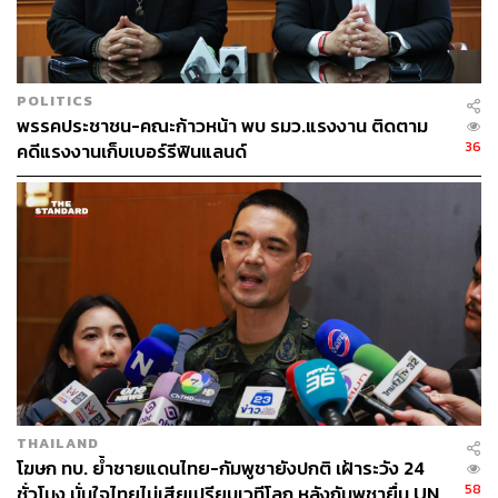
ABOUT THE AUTHOR
THE STANDARD TEAM
กองบรรณาธิการ THE STANDARD
POLITICS
พรรคประชาชน-คณะก้าวหน้า พบ รมว.แรงงาน ติดตาม
36
คดีแรงงานเก็บเบอร์รีฟินแลนด์
THAILAND
โฆษก ทบ. ย้ำชายแดนไทย-กัมพูชายังปกติ เฝ้าระวัง 24
58
ชั่วโมง มั่นใจไทยไม่เสียเปรียบเวทีโลก หลังกัมพูชายื่น UN