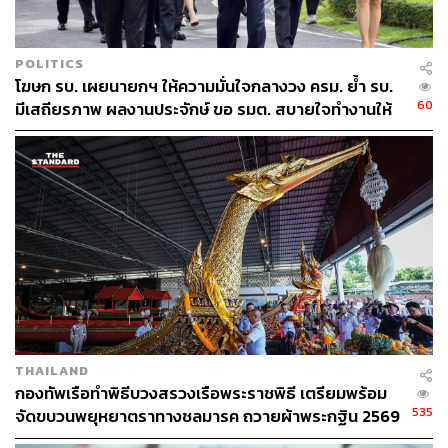
POLITICS
โฆษก รบ. เผยนายกฯ ให้ความมั่นใจกลางวง ครม. ย้ำ รบ.
60
มีเสถียรภาพ ผลงานประจักษ์ ขอ รมต. สบายใจทำงานให้
เต็มที่ อย่าหวั่นไหวคำถามยุยง
THAILAND
กองทัพเรือทำพิธีบวงสรวงเรือพระราชพิธี เตรียมพร้อม
535
จัดขบวนพยุหยาตราทางชลมารค ถวายผ้าพระกฐิน 2569