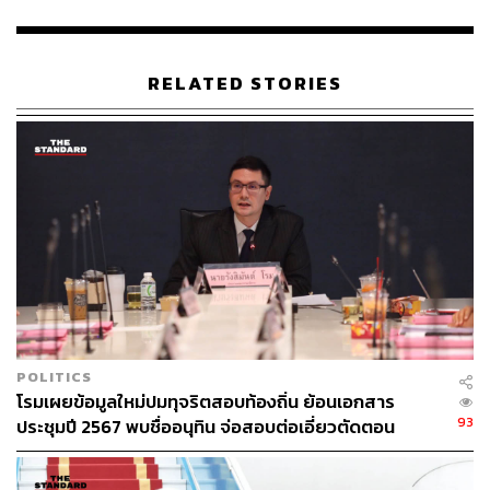
สมเด็จพระนางเจ้าสุทิดา พัชรสุธาพิมลลักษณ พระบรม
ราชินี
ประธานสภาฯ
สภาผู้แทนราษฎร
RELATED STORIES
57
ABOUT THE AUTHOR
THE STANDARD TEAM
POLITICS
กองบรรณาธิการ THE STANDARD
โรมเผยข้อมูลใหม่ปมทุจริตสอบท้องถิ่น ย้อนเอกสาร
93
ประชุมปี 2567 พบชื่ออนุทิน จ่อสอบต่อเอี่ยวตัดตอน
ม.บูรพา หรือไม่