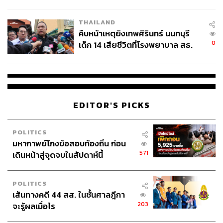
สอบปมขโมยปืนปู่ก่อเหตุ
THAILAND
คืบหน้าเหตุยิงเทพศิรินทร์ นนทบุรี
0
เด็ก 14 เสียชีวิตที่โรงพยาบาล สธ.
ยืนยันครูเสียชีวิต 5 ราย เจ็บ 22
ราย
EDITOR'S PICKS
POLITICS
มหากาพย์โกงข้อสอบท้องถิ่น ก่อน
571
เดินหน้าสู่จุดจบในสัปดาห์นี้
POLITICS
เส้นทางคดี 44 สส. ในชั้นศาลฎีกา
203
จะรู้ผลเมื่อไร