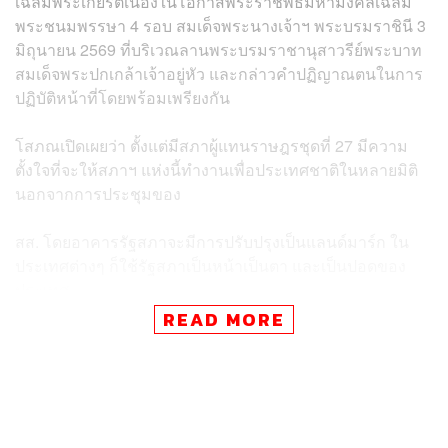
เฉลิมพระเกียรติเนื่องในโอกาสพระราชพิธีมหามงคลเฉลิม
พระชนมพรรษา 4 รอบ สมเด็จพระนางเจ้าฯ พระบรมราชินี 3
มิถุนายน 2569 ที่บริเวณลานพระบรมราชานุสาวรีย์พระบาท
สมเด็จพระปกเกล้าเจ้าอยู่หัว และกล่าวคำปฏิญาณตนในการ
ปฏิบัติหน้าที่โดยพร้อมเพรียงกัน
โสภณเปิดเผยว่า ตั้งแต่มีสภาผู้แทนราษฎรชุดที่ 27 มีความ
ตั้งใจที่จะให้สภาฯ แห่งนี้ทำงานเพื่อประเทศชาติในหลายมิติ
นอกจากการประชุมของ
สส. โดยอาคารรัฐสภาจะมีการปรับปรุงเป็นแลนด์มาร์ก ใน
ประเทศต่างๆ ก็ใช้รัฐสภาเป็นหน้าเป็นตา และเป็นปอดของ
ประเทศ
READ MORE
ส่วนเรื่องข้าราชการ นอกจากปฏิบัติหน้าที่ในการสนับสนุน
ภารกิจของ สส.แล้ว จะมีการพัฒนาข้าราชการให้ทำงาน
สังคมโดยการพัฒนาตัวเอง และโครงการจิตอาสาเป็นอีก
โครงการหนึ่งที่จะได้ช่วยเหลือสังคม