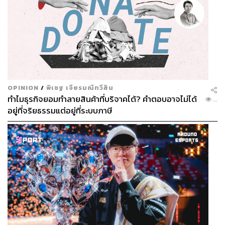
OPINION
/
พิเชฐ เจียรมณีทวีสิน
ทำไมธุรกิจยอมทำลายสินค้าที่บริจาคได้? คำตอบอาจไม่ได้
...
อยู่ที่จริยธรรมแต่อยู่ที่ระบบภาษี