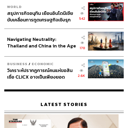
WORLD
สรุปภารกิจอนุทิน เยือนอินโดนีเซีย
542
ขับเคลื่อนการทูตเศรษฐกิจเชิงรุก
ประกาศหุ้นส่วนยุทธศาสตร์ไทย –
อินโดนีเซีย
Navigating Neutrality:
Thailand and China in the Age
170
of a New Global Order
BUSINESS
/
ECONOMIC
วิเคราะห์ปรากฏการณ์คนแห่ขอสิน
2.6K
เชื่อ CLICX อาจเป็นเพียงยอด
ภูเขาน้ำแข็ง ของปัญหาหนี้ครัว
เรือนไทยที่ถูกซุกไว้
LATEST STORIES