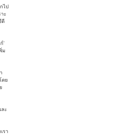
ากไป
พราะ
ดี
ก์’
ิ่ม
้า
 โดย
ย
 และ
าเรา