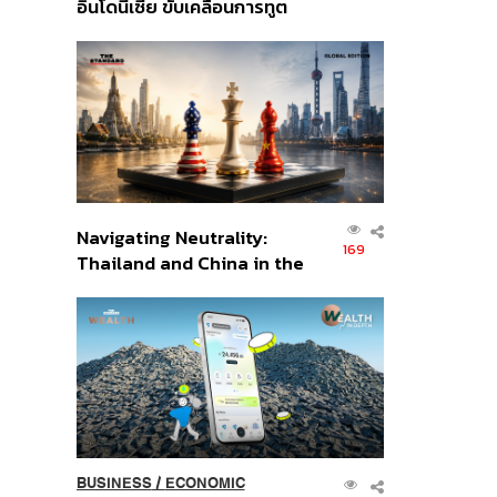
อินโดนีเซีย ขับเคลื่อนการทูต
เศรษฐกิจเชิงรุก ประกาศหุ้น
ส่วนยุทธศาสตร์ไทย –
อินโดนีเซีย
Navigating Neutrality:
169
Thailand and China in the
Age of a New Global
Order
BUSINESS
/
ECONOMIC