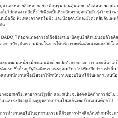
หยุด และหลายสิ่งหลายอย่างที่คนรุ่นก่อนคุ้นเคยกำลังล้มหายตายจ
กเก็บใส่กล่อง เหลือทิ้งไว้เพียงเป็นที่ระลึกจากยุคสมัยอันรุ่งโรจน์ เ
บนมือถือ ฟังเพลงจากสตรีมมิง และน้อยคนนักจะยังคงหยิบจับแผ่นซี
บัน
y DADC) ได้ออกแถลงการณ์ถึงข้อเสนอ ‘ปิดศูนย์ผลิตแผ่นออดิโอดิส
เนื่องจากปัจจุบันความนิยมในการใช้บริการสตรีมมิงเพลงและวิดีโอเพ
่ทางลอนดอนเหนือ เมืองแอนฟิลด์ จะปิดตัวลงอย่างถาวร และที่น่าเศร
ห่งแรก ซึ่งตั้งอยู่รัฐอินเดียนา สหรัฐอเมริกา ไปเพียงปีกว่าๆ เท่านั้น
ัวแทนพนักงานเพื่อเยียวยาให้พนักงานของบริษัทได้รับผลกระทบน้อ
ี้อย่างออสเตรีย, สาธารณรัฐเช็ก และสเปน จะยังคงเปิดทำการต่อไป
และจะยังอยู่เคียงคู่อุตสาหกรรมโฮมเอ็นเตอร์เทนเมนต์ต่อไป
นการทำงานต่อไปในอุตสาหกรรมนี้ด้วยการทำผลิตภัณฑ์เกมที่จะพ