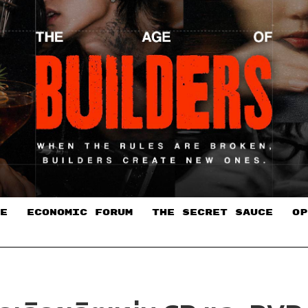
E
ECONOMIC FORUM
THE SECRET SAUCE​
OP