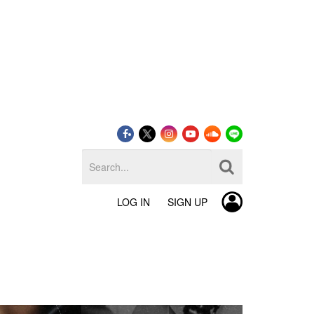
LOG IN
SIGN UP