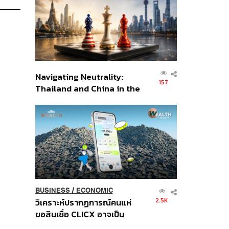
อินโดนีเซีย
Navigating Neutrality:
157
Thailand and China in the
Age of a New Global
Order
BUSINESS
/
ECONOMIC
2.5K
วิเคราะห์ปรากฏการณ์คนแห่
ขอสินเชื่อ CLICX อาจเป็น
เพียงยอดภูเขาน้ำแข็ง ของ