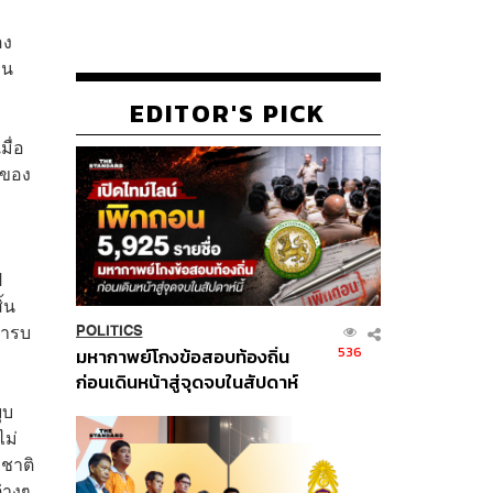
อง
วน
EDITOR'S PICK
มื่อ
่ของ
ป
้น
การบ
POLITICS
536
มหากาพย์โกงข้อสอบท้องถิ่น
ก่อนเดินหน้าสู่จุดจบในสัปดาห์
นี้
ุบ
ไม่
งชาติ
่างๆ