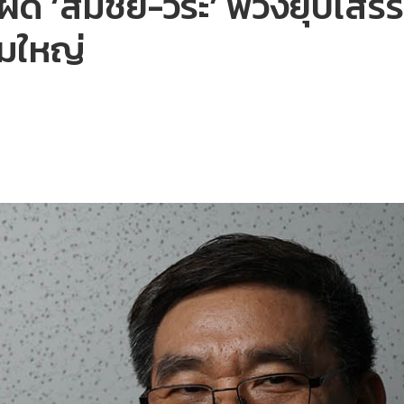
ิด ‘สมชัย-วีระ’ พ่วงยุบเสร
ุมใหญ่