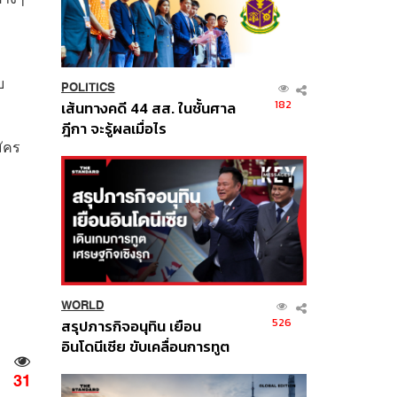
บ
POLITICS
182
เส้นทางคดี 44 สส. ในชั้นศาล
ฎีกา จะรู้ผลเมื่อไร
มัคร
WORLD
526
สรุปภารกิจอนุทิน เยือน
อินโดนีเซีย ขับเคลื่อนการทูต
เศรษฐกิจเชิงรุก ประกาศหุ้น
31
ส่วนยุทธศาสตร์ไทย –