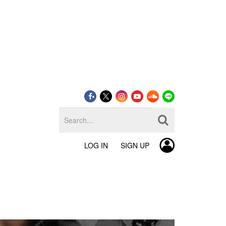
LOG IN
SIGN UP