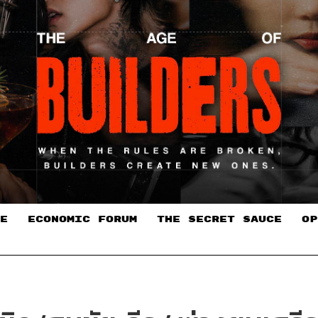
E
ECONOMIC FORUM
THE SECRET SAUCE​
OP