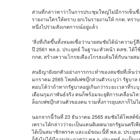
ส่วนที่กล่าวหาว่าในการประชุมใหญ่ไม่มีการเซ็นชื่อ
รายงานใครให้ทราบ ยกเว้นรายงานให้ กกต. ทราบเท่
หนึ่งไปร่วมสังเกตการณ์อยู่แล้ว
“สิ่งที่เกิดขึ้นทั้งหมดเชื่อว่านายสมชัยได้นำความรู
ปี 2561 พล.อ. ประยุทธ์ ในฐานะหัวหน้า คสช. ได้ใช
กกต. สร้างความโกรธเคืองโกรธแค้นให้กับนายสมช
สนธิญายังยกตัวอย่างการกระทำของสมชัยที่เห็นว่าเข้
มกราคม 2565 โพสต์เฟซบุ๊กส่วนตัวระบุว่า รัฐบาล พล.
ตอบโต้ว่าถ้าหากรัฐบาลอยู่เกินกว่าระยะเวลาที่ระบุ
เดือนกุมภาพันธ์จริง ตนก็พร้อมจะยุติการเคลื่อนไ
ล็อกเฟซบุ๊กส่วนตัวของตน รวมทั้งการยุบสภาก็ไม่ได
นอกจากนี้วันที่ 23 ธันวาคม 2565 สมชัยได้โพสต์
เพราะได้กล่าวว่าจะเป็นแคนดิเดตนายกรัฐมนตรีเพีย
ได้เป็นสมาชิกพรรค และแม้ขณะนี้ที่ พล.อ. ประยุท
ก็ยังไม่ได้มีการประกาศว่า พล.อ. ประยุทธ์ จะเป