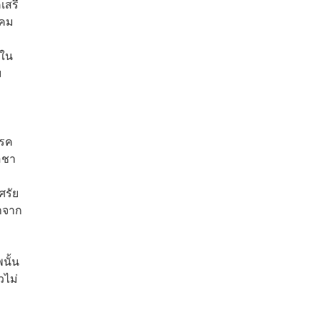
เสรี
าคม
มใน
ม
รรค
อชา
ศรัย
หาจาก
นั้น
วไม่