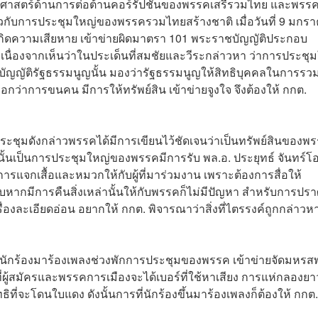
ศาสตร์ด้านการต่อต้านคอร์รัปชันของพรรคเสรีรวมไทย และพรรค
ี่ยวกับการประชุมใหญ่ของพรรครวมไทยสร้างชาติ เมื่อวันที่ 9 มกร
เกิดความเสียหาย เข้าข่ายผิดมาตรา 101 พระราชบัญญัติประกอบ
่ เนื่องจากเห็นว่าในประเด็นที่สมชัยและวีระกล่าวหา ว่าการประชุ
ัญญัติรัฐธรรมนูญนั้น มองว่ารัฐธรรมนูญให้สิทธิบุคคลในการรว
อกว่าการขนคน มีการให้ทรัพย์สิน เข้าข่ายจูงใจ จึงต้องให้ กกต.
ะชุมดังกล่าวพรรคได้มีการเขียนไว้ชัดเจนว่าเป็นทรัพย์สินของพ
ันนั้นเป็นการประชุมใหญ่ของพรรคมีการรับ พล.อ. ประยุทธ์ จันทร์โ
แจกเสื้อและหมวกให้กับผู้ที่มาร่วมงาน เพราะต้องการสื่อให้
ับหากมีการคืนสิ่งเหล่านั้นให้กับพรรคก็ไม่มีปัญหา สำหรับการปรา
รื่องละเอียดอ่อน อยากให้ กกต. พิจารณาว่าสิ่งที่ไตรรงค์ถูกกล่าว
ชิญนักร้องมาร้องเพลงช่วงพักการประชุมของพรรค เข้าข่ายจัดมหรสพ
ผู้สมัครและพรรคการเมืองจะได้เบอร์ที่ใช้หาเสียง การแห่กลองยา
ธิที่จะโดนใบแดง ดังนั้นการที่นักร้องขึ้นมาร้องเพลงก็ต้องให้ กกต.