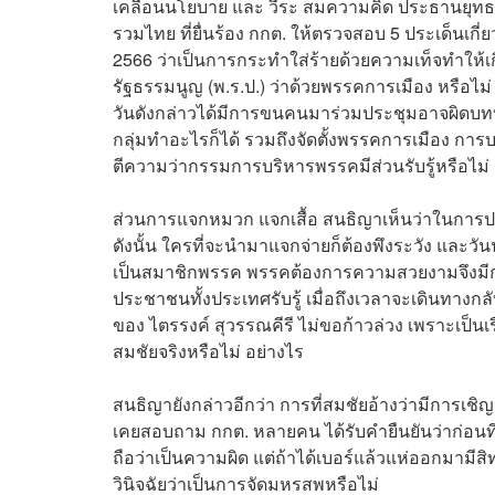
เคลื่อนนโยบาย และ วีระ สมความคิด ประธานยุทธ
รวมไทย ที่ยื่นร้อง กกต. ให้ตรวจสอบ 5 ประเด็นเก
2566 ว่าเป็นการกระทำใส่ร้ายด้วยความเท็จทำให้
รัฐธรรมนูญ (พ.ร.ป.) ว่าด้วยพรรคการเมือง หรือไม
วันดังกล่าวได้มีการขนคนมาร่วมประชุมอาจผิดบทบ
กลุ่มทำอะไรก็ได้ รวมถึงจัดตั้งพรรคการเมือง การบ
ตีความว่ากรรมการบริหารพรรคมีส่วนรับรู้หรือไม่
ส่วนการแจกหมวก แจกเสื้อ สนธิญาเห็นว่าในการปร
ดังนั้น ใครที่จะนำมาแจกจ่ายก็ต้องพึงระวัง และว
เป็นสมาชิกพรรค พรรคต้องการความสวยงามจึงมีการ
ประชาชนทั้งประเทศรับรู้ เมื่อถึงเวลาจะเดินทางกล
ของ ไตรรงค์ สุวรรณคีรี ไม่ขอก้าวล่วง เพราะเป็นเ
สมชัยจริงหรือไม่ อย่างไร
สนธิญายังกล่าวอีกว่า การที่สมชัยอ้างว่ามีการเ
เคยสอบถาม กกต. หลายคน ได้รับคำยืนยันว่าก่อนที่
ถือว่าเป็นความผิด แต่ถ้าได้เบอร์แล้วแห่ออกมามีสิท
วินิจฉัยว่าเป็นการจัดมหรสพหรือไม่