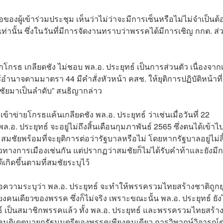
ของผู้เข้าร่วมประชุม เห็นว่าไม่ว่าจะมีการเซ็นหรือไม่ไม่จำเป็นต้
านั้น ซึ่งในวันที่มีการจัดงานทราบว่าพรรคได้มีการเชิญ กกต. ส่
้สึกโกรธ เกลียดชัง ไม่ชอบ พล.อ. ประยุทธ์ เป็นการส่วนตัว เนื่องจากเ
้อำนาจตามมาตรา 44 มีคำสั่งหัวหน้า คสช. ให้ยุติการปฏิบัติหน้าที
ัยมาเป็นลำดับ” สนธิญากล่าว
าข่ายโกรธแค้นเกลียดชัง พล.อ. ประยุทธ์ ว่าเช่นเมื่อวันที่ 22
อ. ประยุทธ์ จะอยู่ไม่ถึงสิ้นเดือนกุมภาพันธ์ 2565 ซึ่งตนได้เข้าไ
 สมชัยพร้อมที่จะยุติการต่อว่ารัฐบาลหรือไม่ โดยหากรัฐบาลอยู่ไม่สิ
หวทางการเมืองเช่นกัน แต่ปรากฏว่าสมชัยก็ไม่ได้รับคำท้าและยังมี
้เกิดขึ้นตามที่สมชัยระบุไว้
ข้อความระบุว่า พล.อ. ประยุทธ์ จะทำให้พรรครวมไทยสร้างชาติถูกย
งคนเดียวของพรรค ซึ่งก็ไม่จริง เพราะขณะนั้น พล.อ. ประยุทธ์ ยัง
ธ์ เป็นสมาชิกพรรคแล้ว ทั้ง พล.อ. ประยุทธ์ และพรรครวมไทยสร้า
็นแคนดิเดตนายกรัฐมนตรีของพรรคเพียงคนเดียว การวิพากษ์วิจารณ์ต