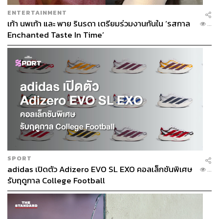
Pokémon Scarlet และ Pokémon Violet จะแยกจำหน่ายออก
ENTERTAINMENT
เป็น 2 ชุด โดยจะจำหน่ายวันที่ 18 พฤศจิกายน 2022 บน
เก้า นพเก้า และ พาย รินรดา เตรียมร่วมงานกันใน ‘รสกาล
...
Nintendo Switch เท่านั้น
Enchanted Taste In Time’
ภาพ:
SEGA, square-enix, nintendo
อ้างอิง:
http://www.thailandgameshow.com/
https://frontiers.sonicthehedgehog.com/
https://store.steampowered.com/app/1237320/Sonic
_Frontiers/
https://store.na.square-enix-games.com/en_US/prod
uct/769474/crisis-core-final-fantasy-vii-reunion
https://store.steampowered.com/app/1608070/CRISI
S_CORE_FINAL_FANTASY_VII_REUNION/
SPORT
adidas เปิดตัว Adizero EVO SL EXO คอลเล็กชันพิเศษ
https://scarletviolet.pokemon.com/en-us/gameplay/
...
รับฤดูกาล College Football
TAGS:
Pokémon
Final Fantasy
Sonic the Hedgehog
Thailand Game Show
Sonic
วีดีโอเกม
Thailand Game Show 2022