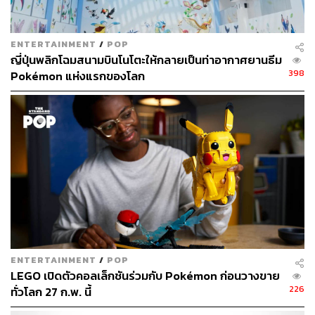
เอกลักษณ์แล้ว สิ่งที่ทำให้เกม Sonic Frontiers น่าสนใจยิ่งขึ้น
นั่นคือ ระบบ Open-Zone ที่มีด้วยกันทั้งหมด 5 โซน โดย
แต่ละโซนจะมีรูปแบบการต่อสู้ ศัตรู รวมถึงปริศนาที่แตกต่าง
ENTERTAINMENT
/
POP
กันไว้ให้ผู้เล่นได้ใช้ทักษะในการสำรวจ การต่อสู้และแก้
ญี่ปุ่นพลิกโฉมสนามบินโนโตะให้กลายเป็นท่าอากาศยานธีม
ปริศนาไปพร้อมกัน และอีกหนี่งความน่าสนใจก็คือ ระบบ
398
Pokémon แห่งแรกของโลก
Cyber Space และ Cyber-Powered Combat ที่จะท้าทายผู้
เล่นในการวางแผนต่อสู้ หรือเพิ่มความเร็วให้กับเจ้าโซนิค
ของเรา
Sonic Frontiers จะวางจำหน่ายในวันที่ 8 พฤศจิกายน 2022
บน PlayStation, Nintendo Switch และ Xbox
ENTERTAINMENT
/
POP
LEGO เปิดตัวคอลเล็กชันร่วมกับ Pokémon ก่อนวางขาย
226
ทั่วโลก 27 ก.พ. นี้