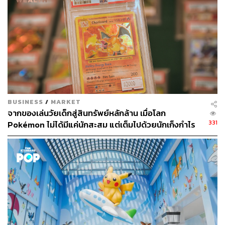
BUSINESS
/
MARKET
จากของเล่นวัยเด็กสู่สินทรัพย์หลักล้าน เมื่อโลก
331
Pokémon ไม่ได้มีแค่นักสะสม แต่เต็มไปด้วยนักเก็งกำไร
และ พ่อค้ากว้านซื้อ
ความน่าสนใจของ Sonic Frontiers นอกจากเนื้อหาเรื่องราว
การผจญภัยของโซนิค กับระบบการเล่นวิ่งเก็บห่วงที่เป็น