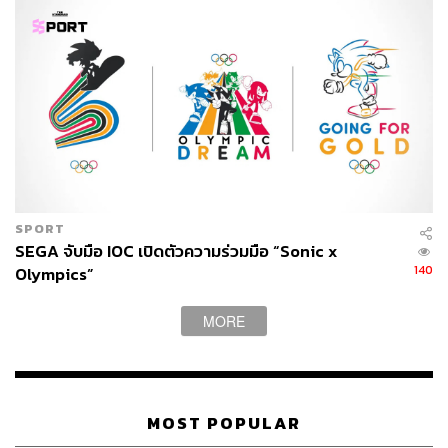
Crisis Core – Final Fantasy VII – Reunion
ตั้งแต่ Square Enix ประกาศจะรีเมก Crisis Core: Final
Fantasy VII หนึ่งในภาคเสริมจากเกมซีรีส์ Final Fantasy VII
เกมแอ็กชัน RPG ที่กุมหัวใจผู้เล่นหลายต่อหลายคนให้ได้เล่น
SPORT
ระหว่างรอ Final Fantasy VII Rebirth แฟนๆ ต่างก็ตั้งตารอที่
SEGA จับมือ IOC เปิดตัวความร่วมมือ “Sonic x
จะได้กลับมาสะสางปมของตัวละคร ท่ามกลางการต่อสู้ใน
140
Olympics”
เมืองนีเบิลไฮม์อีกครั้ง
MORE
MOST POPULAR