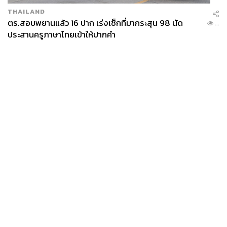
THAILAND
ตร.สอบพยานแล้ว 16 ปาก เร่งเช็กที่มากระสุน 98 นัด
...
ประสานครูภาษาไทยเข้าให้ปากคำ
News
Wealth
Pop
Podcast
Video
Now
Opinion
Careers
Events
Privacy
About
Contact
Policy
FOR
ADVERTISING
MEMBERSHIP