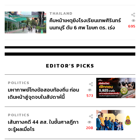
พากย์ให้กับทุกตัวละคร, ปรับระบบการเล่นในฉากต่อสู้ให้มี
ความต่อเนื่องมากขึ้น, พัฒนาโมเดลสามมิติของตัวละครและ
THAILAND
ฉากให้มีความคมชัดทั้งหมด รวมถึงเรียบเรียงเพลงประกอบ
คืบหน้าเหตุยิงโรงเรียนเทพศิรินทร์
หลักใหม่ เพื่อเพิ่มอรรถรสให้กับตัวเกมโดยยังคงกลิ่นอายของ
695
นนทบุรี ดับ 6 ศพ โฆษก ตร. เร่ง
Crisis Core: Final Fantasy VII ไว้ดังเดิม
สอบปมขโมยปืนปู่ก่อเหตุ
Crisis Core – Final Fantasy VII – Reunion มีจะวางจำหน่าย
ในวันที่ 13 ธันวาคม 2022 บน PlayStation, Nintendo Switch
และ Xbox
EDITOR'S PICKS
POLITICS
มหากาพย์โกงข้อสอบท้องถิ่น ก่อน
573
เดินหน้าสู่จุดจบในสัปดาห์นี้
POLITICS
เส้นทางคดี 44 สส. ในชั้นศาลฎีกา
208
จะรู้ผลเมื่อไร