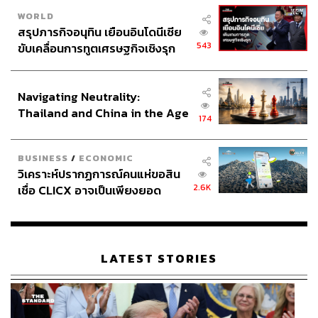
Pokémon Scarlet และ Pokémon Violet
WORLD
สรุปภารกิจอนุทิน เยือนอินโดนีเซีย
เหล่าโปเกมอนเทรนเนอร์ต้องห้ามพลาด กับ ‘Pokémon
543
ขับเคลื่อนการทูตเศรษฐกิจเชิงรุก
Scarlet และ Pokémon Violet’
เกมจากค่าย Nintendo ที่ครั้ง
ประกาศหุ้นส่วนยุทธศาสตร์ไทย –
นี้ผู้เล่นจะได้เข้าเรียนเพื่อฝึกฝนการเป็นโปเกมอนเทรนเนอร์
อินโดนีเซีย
เต็มตัว และออกค้นหาโปเกมอนในตำนานอย่าง โคไรดอน
Navigating Neutrality:
(Koraidon) ใน Pokémon Scarlet กับ มิไรดอน (Miraidon) ใน
Thailand and China in the Age
Pokémon Violet
174
of a New Global Order
BUSINESS
/
ECONOMIC
วิเคราะห์ปรากฏการณ์คนแห่ขอสิน
2.6K
เชื่อ CLICX อาจเป็นเพียงยอด
ภูเขาน้ำแข็ง ของปัญหาหนี้ครัว
เรือนไทยที่ถูกซุกไว้
LATEST STORIES