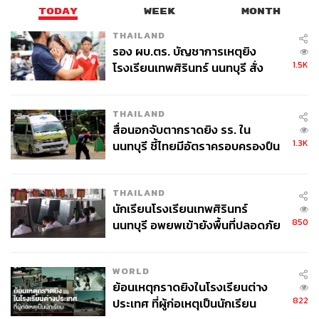
TODAY
WEEK
MONTH
THAILAND
รอง ผบ.ตร. บัญชาการเหตุยิง
1.5K
โรงเรียนเทพศิรินทร์ นนทบุรี สั่ง
ค้นหา 2 รอบยืนยันไร้คนติดค้าง พบ
ศพปู่-ย่าที่บ้านพักผู้ก่อเหตุ
THAILAND
สื่อนอกจับตากราดยิง รร. ใน
1.3K
นนทบุรี ชี้ไทยมีอัตราครอบครองปืน
สูงในระดับต้นของภูมิภาค
THAILAND
นักเรียนโรงเรียนเทพศิรินทร์
850
นนทบุรี อพยพเข้ายังพื้นที่ปลอดภัย
ชั่วคราว หลังเหตุใช้อาวุธปืนภายใน
โรงเรียนคลี่คลาย
WORLD
ถึงแม้ในส่วนเนื้อเรื่อง เหตุการณ์ในภารกิจของ แซ็ค แฟร์
ย้อนเหตุกราดยิงในโรงเรียนต่าง
(Zack Fair)
,
คลาวด์ (Cloud) และคณะจะยังเป็นไปตาม
822
ประเทศ ที่ผู้ก่อเหตุเป็นนักเรียน
ต้นฉบับเดิมทุกประการ แต่ทางทีมผู้พัฒนาก็ได้มีการใส่เสียง