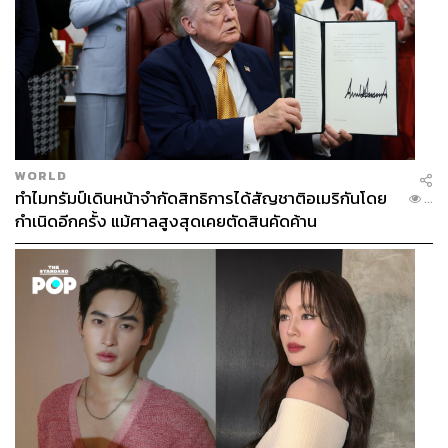
WORLD
ทำไมทรัมป์เดินหน้าจำกัดสิทธิการได้สัญชาติอเมริกันโดย
...
ความน่าสนใจของ Pokémon Scarlet และ Pokémon Violet
กำเนิดอีกครั้ง แม้ศาลสูงสุดเคยตัดสินคัดค้าน
ที่นอกเหนือจากกราฟิก เจ้าตัวโปเกมอนและตัวละครภายใน
เกมจะน่ารักตามฉบับ Nintendo ก็คือ โหมดผู้เล่นหลายคน
(Multiplayer) ที่เราสามารถชวนเพื่อนมาเล่นพร้อมกันได้
สูงสุดถึง 4 คน และแผนที่ Open World ที่ผู้เล่นสามารถเดินไป
ไหนมาไหนก็ได้อิสระ โดยที่ไม่ต้องเล่นตามเนื้อเรื่องหลักของ
เกม นอกจากนี้ในโหมดแบตเทิล ทีมผู้พัฒนายังได้มีการปรับ
การเคลื่อนไหวของตัวละครให้สอดคล้องกับระบบ Open
World ภายในเกมอีกด้วย