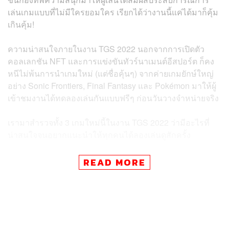
เล่นเกมแบบที่ไม่มีใครยอมใคร เรียกได้ว่างานนี้แค่ได้มาก็คุ้ม
เกินคุ้ม!
ความน่าสนใจภายในงาน TGS 2022 นอกจากการเปิดตัว
คอลเลกชัน NFT และการแข่งขันทัวร์นาเมนต์อีสปอร์ต ก็คง
หนีไม่พ้นการนำเกมใหม่ (แต่ชื่อคุ้นๆ) จากค่ายเกมยักษ์ใหญ่
อย่าง Sonic Frontiers, Final Fantasy และ Pokémon มาให้ผู้
เข้าชมงานได้ทดลองเล่นกันแบบฟรีๆ ก่อนวันวางจำหน่ายจริง
เรามาสำรวจทั้ง 3 เกมใหม่นี้ในงาน TGS 2022 ว่ามีอะไรที่
น่าสนใจจนอยากแนะนำให้ทุกคนได้ลองเล่นดูสักครั้ง
READ MORE
ข่าวที่เกี่ยวข้อง:
เริ่มแล้ววันนี้ Thailand Game Show 2022 มหกรรมงา
นเกมที่อัดแน่นด้วยค่ายเกม อุปกรณ์แบรนด์ดัง แฟนมีต
ไปจนถึง NFT