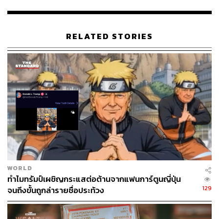
Sonic Frontiers
RELATED STORIES
เจ้าเม่นสายฟ้าสีน้ำเงิน ‘โซนิค’ (
Sonic
) คาแรกเตอร์ที่หลาย
คนน่าจะคุ้นหน้าคุ้นตากันเป็นอย่างดีจากค่ายเกมสัญชาติ
ญี่ปุ่น Sega (เซกา) เจ้าของเกมดัง ไม่ว่าจะเป็น
Street
Fighter, Mortal Kombat ฯลฯ โดยในงาน TGS 2022 ถือเป็น
ครั้งแรกที่ทางเซกาได้มาพบปะกับเกมเมอร์ชาวไทยกันถึงที่
ในครั้งนี้ก็ไม่พลาดที่จะนำเกมใหม่ของค่ายอย่าง ‘Sonic
Frontiers’ เกมแอ็กชันผจญภัยไขปริศนาที่เพิ่งปล่อยตัวอย่าง
แรกในงาน Tokyo Game Show เมื่อช่วงกลางเดือนกันยายน
ให้ได้ลองเล่นกัน
WORLD
ทำไมทรัมป์เผชิญกระแสต่อต้านจากแฟนการ์ตูนญี่ปุ่น
129
จนถึงขั้นถูกล่ารายชื่อประท้วง