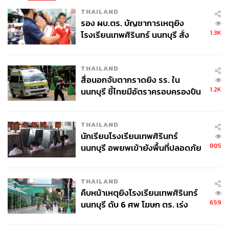
THAILAND
รอง ผบ.ตร. บัญชาการเหตุยิง
1.3K
โรงเรียนเทพศิรินทร์ นนทบุรี สั่ง
ค้นหา 2 รอบยืนยันไร้คนติดค้าง พบ
ศพปู่-ย่าที่บ้านพักผู้ก่อเหตุ
THAILAND
สื่อนอกจับตากราดยิง รร. ใน
1.2K
นนทบุรี ชี้ไทยมีอัตราครอบครองปืน
สูงในระดับต้นของภูมิภาค
THAILAND
นักเรียนโรงเรียนเทพศิรินทร์
805
นนทบุรี อพยพเข้ายังพื้นที่ปลอดภัย
ชั่วคราว หลังเหตุใช้อาวุธปืนภายใน
โรงเรียนคลี่คลาย
THAILAND
คืบหน้าเหตุยิงโรงเรียนเทพศิรินทร์
659
นนทบุรี ดับ 6 ศพ โฆษก ตร. เร่ง
สอบปมขโมยปืนปู่ก่อเหตุ