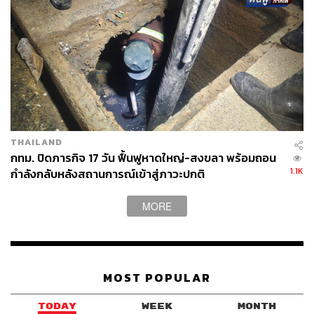
ลวดหนามหีบเพลง
รถฉีดน้ำแรงดันสูง
กรมทหารราบที่ 11
ม็อบ29พฤศจิกา
THAILAND
53
กทม. ปิดภารกิจ 17 วัน ฟื้นฟูหาดใหญ่-สงขลา พร้อมถอน
1.1K
กำลังกลับหลังสถานการณ์เข้าสู่ภาวะปกติ
ABOUT THE AUTHOR
MORE
THE STANDARD TEAM
กองบรรณาธิการ THE STANDARD
MOST POPULAR
TODAY
WEEK
MONTH