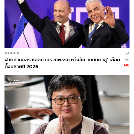
WORLD
ฝ่ายค้านอิสราเอลควบรวมพรรค หวังล้ม ‘เนทันยาฮู’ เลือก
148
ตั้งปลายปี 2026