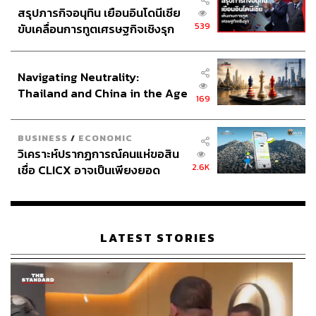
สรุปภารกิจอนุทิน เยือนอินโดนีเซีย
539
ขับเคลื่อนการทูตเศรษฐกิจเชิงรุก
ประกาศหุ้นส่วนยุทธศาสตร์ไทย –
อินโดนีเซีย
Navigating Neutrality:
Thailand and China in the Age
169
of a New Global Order
BUSINESS
/
ECONOMIC
วิเคราะห์ปรากฏการณ์คนแห่ขอสิน
2.6K
เชื่อ CLICX อาจเป็นเพียงยอด
ภูเขาน้ำแข็ง ของปัญหาหนี้ครัว
เรือนไทยที่ถูกซุกไว้
LATEST STORIES