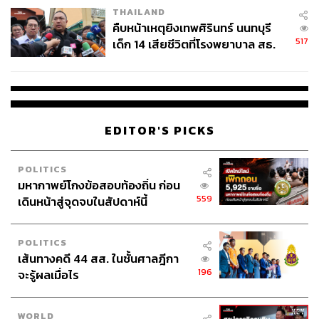
THAILAND
คืบหน้าเหตุยิงเทพศิรินทร์ นนทบุรี
517
เด็ก 14 เสียชีวิตที่โรงพยาบาล สธ.
ยืนยันครูเสียชีวิต 5 ราย เจ็บ 22
ราย
EDITOR'S PICKS
POLITICS
มหากาพย์โกงข้อสอบท้องถิ่น ก่อน
559
เดินหน้าสู่จุดจบในสัปดาห์นี้
POLITICS
เส้นทางคดี 44 สส. ในชั้นศาลฎีกา
196
จะรู้ผลเมื่อไร
WORLD