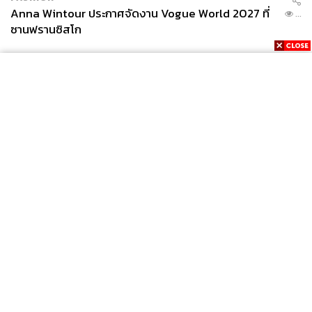
Anna Wintour ประกาศจัดงาน Vogue World 2027 ที่
...
ซานฟรานซิสโก
News
Wealth
Pop
Podcast
Video
Now
Opinion
Careers
Events
Privacy
About
Contact
Policy
FOR
ADVERTISING
MEMBERSHIP