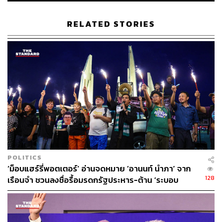
RELATED STORIES
POLITICS
‘ม็อบแฮร์รี่พอตเตอร์’ อ่านจดหมาย ‘อานนท์ นำภา’ จาก
128
เรือนจำ ชวนลงชื่อรื้อมรดกรัฐประหาร-ต้าน ‘ระบอบ
สีน้ำเงิน’