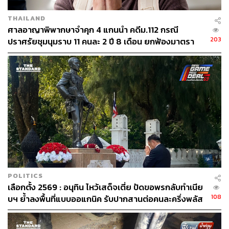
THAILAND
ศาลอาญาพิพากษาจำคุก 4 แกนนำ คดีม.112 กรณี
203
ปราศรัยชุมนุมราบ 11 คนละ 2 ปี 8 เดือน ยกฟ้องมาตรา
116 ‘ทราย
POLITICS
เลือกตั้ง 2569 : อนุทิน ไหว้เสด็จเตี่ย ปัดขอพรกลับทำเนีย
108
บฯ ย้ำลงพื้นที่แบบออแกนิค รับปากสานต่อคนละครึ่งพลัส
พิสูจน์อักษร: วรรษมล สิงหโกมล
TAGS:
การเมือง
การชุมนุมทางการเมือง
ม็อบ