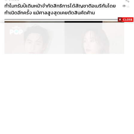
เนื่องจากออสเตรเลียมีการสำรองวัคซีน AstraZeneca เป็น
ทำไมทรัมป์เดินหน้าจำกัดสิทธิการได้สัญชาติอเมริกันโดย
...
จำนวนกว่า 53.8 ล้านโดส โดยมาจากการผลิตภายใน
กำเนิดอีกครั้ง แม้ศาลสูงสุดเคยตัดสินคัดค้าน
ประเทศถึง 50 ล้านโดส ขณะที่ประเทศมีการสำรองวัคซีน
Pfizer อย่างจำกัด
คำแนะนำจาก ATAGI ก่อให้เกิดปัญหาเกี่ยวกับการรับรู้ของ
ประชาชนต่อการแบ่งวัคซีนออกเป็น ‘วัคซีนที่ดี’ (Good
Vaccine) และ ‘วัคซีนที่ดีน้อยกว่า’ (Less Good Vaccine) และ
มีคำถามตามมาว่า ‘Why can’t I have the good one?’
ถึงแม้จะมีการเปรียบเทียบความเสี่ยงที่เกิดจากการได้รับ
วัคซีน AstraZeneca กับความเสี่ยงที่เกิดจากสาเหตุอื่น เช่น
การเสียชีวิตจากอุบัติเหตุทางรถยนต์หรือฟ้าผ่า อย่างไรก็ตาม
ENTERTAINMENT
เก้า นพเก้า และ พาย รินรดา เตรียมร่วมงานกันใน ‘รสกาล
ประชาชนยังคงเปรียบเทียบความเสี่ยงที่แตกต่างกันจากการ
...
Enchanted Taste In Time’
ได้รับวัคซีนระหว่าง AstraZeneca และ Pfizer โดยความ
กังวลนี้ส่งผลให้เกิดการยกเลิกนัดเข้ารับการฉีดวัคซีน
AstraZeneca รวมไปถึงความกังวลในการเข้ารับวัคซีน
AstraZeneca ในเข็มที่สอง