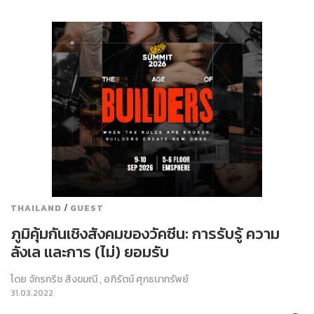
/
THAILAND
GUEST
ภูมิคุ้มกันเชิงสังคมของวัคซีน: การรับรู้ ความ
ลังเล และการ (ไม่) ยอมรับ
โดย
จักรกริช สังขมณี
,
อภิรัตน์ ศุภธนาทรัพย์
31.03.2022