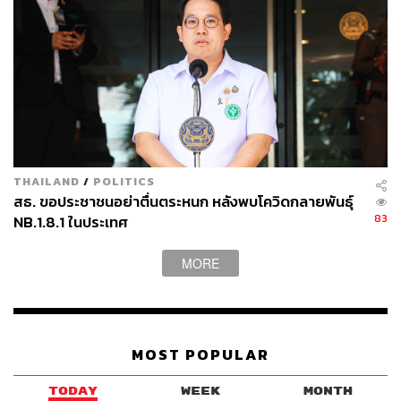
ความสำเร็จของวัคซีนนั้นทำให้โรคอย่างฝีดาษหรือไข้ทรพิษ
กลายเป็นเพียงอดีต และโรคคุดทะราด โปลิโอ มาลาเรีย
กำลังถูกขจัดให้หมดไปในเวลาอันใกล้นี้
ในแง่นี้ วัคซีนจึงมีส่วนในการสร้างภูมิคุ้มกันโรคเพื่อปกป้อง
ชีวิตของผู้คน และเป็นหนึ่งในเครื่องมือสำคัญสำหรับการ
ดำรงอยู่ของมนุษยชาติ
แม้ว่าวัคซีนจะเป็นผลผลิตเชิงเทคนิคของวิทยาศาสตร์ชีวภาพ
THAILAND
/
POLITICS
และการแพทย์ แต่กระนั้นวัคซีนก็ไม่เคยเกิดขึ้นและดำรงอยู่
สธ. ขอประชาชนอย่าตื่นตระหนก หลังพบโควิดกลายพันธุ์
อย่างแยกขาดจากการให้คุณค่าทางสังคมการเมือง
ในแง่
83
NB.1.8.1 ในประเทศ
หนึ่ง กระบวนการทางเทคนิคที่เกิดขึ้นในห้องทดลองเป็นกระ
บวนการที่สำคัญในการได้มาซึ่งวัคซีนที่มีประสิทธิภาพ
MORE
ปลอดภัย และสามารถขนส่งแจกจ่ายได้ง่าย แต่นั่นก็เพียงส่วน
หนึ่งของความสำเร็จในการสร้างภูมิคุ้มกันเพื่อกำจัดและ
ป้องกันโรคเท่านั้น ในความเป็นจริงแล้ว ความสำเร็จของการ
ป้องกันโรคอีกส่วนหนึ่งมาจากการที่วัคซีนเหล่านั้นได้รับ
MOST POPULAR
จัดสรรอย่างเหมาะสม ตลอดจนได้รับการยอมรับจาก
สาธารณะ และถูกนำไปใช้อย่างกว้างขวางในสังคมด้วย
TODAY
WEEK
MONTH