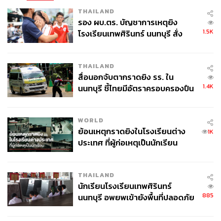
THAILAND
ในช่วงของการระบาดของเชื้อไวรัส มาตรการพื้นฐานใน
รอง ผบ.ตร. บัญชาการเหตุยิง
เรื่องของการเว้นระยะห่างทางสังคม การสวมหน้ากาก
1.5K
โรงเรียนเทพศิรินทร์ นนทบุรี สั่ง
อนามัย การล้างมือ และการกักตัวและติดตามผู้ติดเชื้อนั้นถูก
ค้นหา 2 รอบยืนยันไร้คนติดค้าง พบ
นำมาใช้อย่างแพร่หลายและเป็นสากล มาตรการที่ว่านี้ไม่ใช่
ศพปู่-ย่าที่บ้านพักผู้ก่อเหตุ
เรื่องใหม่ หากแต่เคยถูกนำมาใช้ในการยับยั้งการแพร่
THAILAND
กระจายของเชื้อไวรัสที่เคยเกิดขึ้นก่อนหน้า เช่น SARS และ
สื่อนอกจับตากราดยิง รร. ใน
1.4K
MERS ได้อย่างค่อนข้างมีประสิทธิภาพ อย่างไรก็ตาม ภาย
นนทบุรี ชี้ไทยมีอัตราครอบครองปืน
สูงในระดับต้นของภูมิภาค
ใต้สถานการณ์การระบาดของเชื้อโควิด มาตรการดังกล่าว
กลับพบว่ายังเป็นแนวทางที่ไม่เพียงพอในการสกัดกั้นการแพร่
WORLD
กระจายของเชื้อโรค นั่นก็เพราะว่าโควิดมักจะแพร่เชื้อใน
ย้อนเหตุกราดยิงในโรงเรียนต่าง
1K
ช่วงที่ยังไม่มีอาการบ่งชี้แน่ชัด ด้วยเหตุนี้ การสร้างภูมิคุ้มกัน
ประเทศ ที่ผู้ก่อเหตุเป็นนักเรียน
โดยการให้วัคซีนแก่ประชากรอย่างรวดเร็วและทั่วถึงจึงเป็น
แนวทางที่เชื่อกันว่าน่าจะเป็นทางรอดระยะยาวในการต่อกร
กับเชื้อโรคนี้
THAILAND
นักเรียนโรงเรียนเทพศิรินทร์
กระบวนการพัฒนาวัคซีนเกิดขึ้นในหลายขั้นตอน และมัก
885
นนทบุรี อพยพเข้ายังพื้นที่ปลอดภัย
เข้าใจกันว่ามีจุดเริ่มต้นจากในห้องทดลองที่ไหนสักแห่งใน
ชั่วคราว หลังเหตุใช้อาวุธปืนภายใน
โลก วัคซีน Sinovac (หรือ CoronaVac) ถูกพัฒนาขึ้นโดยห้อง
โรงเรียนคลี่คลาย