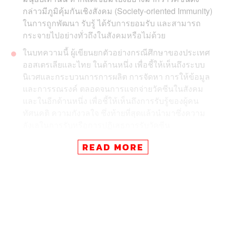
กล่าวมีภูมิคุ้มกันเชิงสังคม (Society-oriented Immunity)
ในการถูกพัฒนา รับรู้ ได้รับการยอมรับ และสามารถ
กระจายไปอย่างทั่วถึงในสังคมหรือไม่ด้วย
ในบทความนี้ ผู้เขียนยกตัวอย่างกรณีศึกษาของประเทศ
ออสเตรเลียและไทย ในด้านหนึ่ง เพื่อชี้ให้เห็นถึงระบบ
นิเวศและกระบวนการการผลิต การจัดหา การให้ข้อมูล
และการรณรงค์ ตลอดจนการแจกจ่ายวัคซีนในสังคม
และในอีกด้านหนึ่ง เพื่อชี้ให้เห็นถึงการรับรู้ของผู้คน
ทัศนคติ ความกังวลใจ ซึ่งท้ายที่สุดแล้วนำมาซึ่งความ
ลังเลในการรับหรือการปฏิเสธการรับวัคซีน
READ MORE
ปรากฏการณ์การระบาดและความพยายามยับยั้งการแพร่
กระจายของเชื้อไวรัสโควิด เชื่อมโยงกับมิติความสัมพันธ์ที่
หลากหลายในสังคม โดยพื้นฐานแล้ว การระบาดของไวรัส
เกี่ยวข้องมิติเชิงชีวภาพของเชื้อไวรัส สภาพแวดล้อม ตลอด
จนเกี่ยวข้องกับสุขภาวะของสิ่งมีชีวิตอย่างมนุษย์ แต่นอก
เหนือจากมิติเชิงชีวภาพแล้ว การระบาดของไวรัสก็ยัง
เกี่ยวข้องกับมิติทางกายภาพที่วางอยู่บนความสัมพันธ์ที่ใกล้