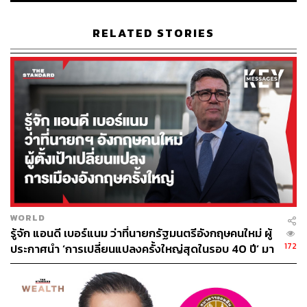
วัคซีน ในการสร้างภูมิคุ้มกันโรคในสังคม จึงไม่ใช่เรื่องของ
ประสิทธิภาพของมันในการสร้างภูมิคุ้มกันต่อเชื้อโรค
RELATED STORIES
(Virulence-oriented Immunity) ในมนุษย์เท่านั้น หากแต่เชื่อม
โยงอย่างมากว่าวัคซีนดังกล่าวมีภูมิคุ้มกันเชิงสังคม
(Society-oriented Immunity) ในการถูกพัฒนา รับรู้ ได้รับการ
ยอมรับ และสามารถกระจายไปอย่างทั่วถึงในสังคมหรือไม่
ด้วย
ในบทความนี้ ผู้เขียนยกตัวอย่างกรณีศึกษาของประเทศ
ออสเตรเลียและไทย ในด้านหนึ่ง เพื่อชี้ให้เห็นถึงระบบนิเวศ
และกระบวนการการผลิต การจัดหา การให้ข้อมูล และการ
รณรงค์ ตลอดจนการแจกจ่ายวัคซีนในสังคม และในอีกด้าน
หนึ่ง เพื่อชี้ให้เห็นถึงการรับรู้ของผู้คน ทัศนคติ ความกังวลใจ
ซึ่งท้ายที่สุดแล้วนำมาซึ่งความลังเลในการรับหรือการปฏิเสธ
WORLD
รู้จัก แอนดี เบอร์แนม ว่าที่นายกรัฐมนตรีอังกฤษคนใหม่ ผู้
การรับวัคซีน ผู้เขียนเสนอว่า วัคซีนแต่ละประเภทดำรงอยู่ ได้
172
ประกาศนำ ‘การเปลี่ยนแปลงครั้งใหญ่สุดในรอบ 40 ปี’ มา
รับการยอมรับ และกลายมาเป็นส่วนหนึ่งของสังคมใน
สู่การเมืองอังกฤษ
ลักษณะที่หลากหลายออกไป การดำรงอยู่และการทำงาน
ร่วมกับผู้คนในสังคมที่แตกต่างกันนี้ ส่วนหนึ่งเป็นเพราะว่า
วัคซีนเหล่านั้นไม่เพียงแต่มีศักยภาพในการสร้างภูมิคุ้มกัน