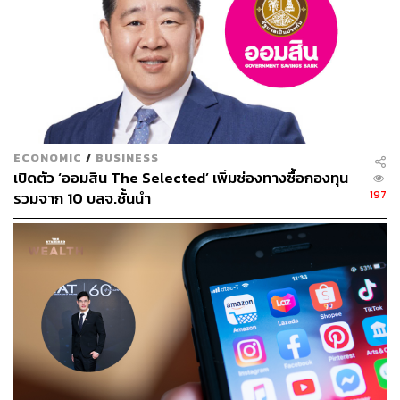
เชื้อโรคที่ต่างกันเท่านั้น หากแต่มี ‘ภูมิคุ้มกันเชิงสังคม’ ที่ต่าง
กันไปออกไปด้วย
แม้ว่าวัคซีนจะเป็นผลผลิตเชิงเทคนิคของ
วิทยาศาสตร์ชีวภาพและการแพทย์ แต่กระนั้น
ECONOMIC
/
BUSINESS
วัคซีนก็ไม่เคยเกิดขึ้นและดำรงอยู่อย่างแยก
เปิดตัว ‘ออมสิน The Selected’ เพิ่มช่องทางซื้อกองทุน
197
รวมจาก 10 บลจ.ชั้นนำ
ขาดจากการให้คุณค่าทางสังคมการเมือง
ระบบนิเวศของวัคซีน