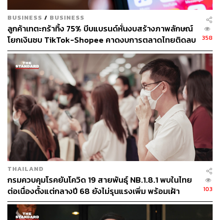
BUSINESS
/
BUSINESS
ลูกค้าเทตะกร้าทิ้ง 75% บีบแบรนด์หั่นงบสร้างภาพลักษณ์
358
โยกเงินซบ TikTok-Shopee คาดงบการตลาดไทยติดลบ
ครั้งแรกในรอบ 14 ปี
วัคซีนถือเป็นหนึ่งในกลไกสำคัญของการป้องกันและยับยั้ง
การแพร่ระบาดของเชื้อโรค ที่ผ่านมา การสร้างเสริม
ภูมิคุ้มกันโดยการให้วัคซีน (Vaccination) ถือเป็นแนวทาง
ด้านสาธารณสุขที่มีความปลอดภัยสูง มีต้นทุนต่ำ และ
THAILAND
สามารถเข้าถึงประชากรในโลกที่มีความแตกต่างทางเชื้อ
กรมควบคุมโรคยันโควิด 19 สายพันธุ์ NB.1.8.1 พบในไทย
ชาติ ความเชื่อ อายุ เพศสภาพ ฐานะ และระบบการเมืองได้
103
ต่อเนื่องตั้งแต่กลางปี 68 ยังไม่รุนแรงเพิ่ม พร้อมเฝ้า
อย่างมีประสิทธิภาพ จนถึงปัจจุบัน วัคซีนถูกนำมาใช้เพื่อการ
ระวัง-ติดตามใกล้ชิด
จัดการกับเชื้อโรคมากมายทั้งในคนและในสิ่งมีชีวิตอื่นๆ