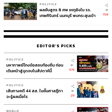
ปฏิบัติการวิจัยของบริษัท Sinovac Biotech ร่วมกับ Wuhan
POLITICS
ผลชันสูตร 8 ศพ เหตุยิงใน รร.
Institute of Biological Products วัคซีนของ AstraZeneca
759
เทพศิรินทร์ นนทบุรี พบกระสุนเข้า
คิดค้นโดยทีมนักวิจัยของมหาวิทยาลัยออกซ์ฟอร์ด วัคซีน
จุดสำคัญ ‘ศีรษะ-หน้าอก’ ครูถูกยิง
ยี่ห้อ Pfizer ผลิตขึ้นโดยบริษัท Pfizer Inc. บริษัทยาของสหรัฐฯ
4 นัด จากระยะไกล
ร่วมกับ BioNTech บริษัทยาของเยอรมนี แน่นอนว่าศูนย์
ปฏิบัติการวิจัยทางวิทยาศาสตร์และอุตสาหกรรมเทคโนโลยี
เภสัชกรรมเหล่านี้ มีส่วนสำคัญในการพัฒนารูปแบบและ
EDITOR'S PICKS
แนวทางการทำงานของวัคซีนที่หลากหลาย ซึ่งเป็นทางเลือก
ให้กับสังคมที่มากขึ้น แต่กระนั้น ต้องไม่ลืมว่า
การพัฒนา
วัคซีนนั้นจุดเริ่มต้นที่แท้จริง ล้วนมาจากการเก็บตัวอย่างของ
POLITICS
เชื้อไวรัสที่แพร่อยู่ในสังคม
เพื่อศึกษาถึงพันธุกรรม ลักษณะ
มหากาพย์โกงข้อสอบท้องถิ่น ก่อน
575
ทางชีวกายภาพ ตลอดจนกลไกการดำรงอยู่และการแพร่
เดินหน้าสู่จุดจบในสัปดาห์นี้
กระจายของมันในโลกที่เป็นจริง นี่ยังไม่ต้องพูดถึงว่าจุด
ประสงค์หลักของการพัฒนาวัคซีนมีจุดเริ่มต้นจากความกังวล
POLITICS
ในสังคมมาตั้งแต่ต้น ในแง่ที่ว่ามันกำลังทำลายชีวิตของผู้คน
เส้นทางคดี 44 สส. ในชั้นศาลฎีกา
เศรษฐกิจ เสถียรภาพทางการเมือง และดำเนินไปท่ามกลาง
211
จะรู้ผลเมื่อไร
ความคาดหวังจากมวลมนุษย์ทั่วโลก
WORLD