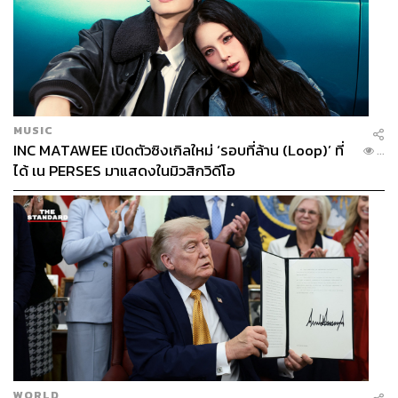
วัคซีน AstraZeneca ในกลุ่มผู้ที่มีอายุต่ำกว่า 50 ปี หลังจาก
นั้นเมื่อวันที่ 17 มิถุนายน 2021 ATAGI ได้ออกประกาศคำ
แนะนำใหม่ว่าวัคซีน Pfizer เป็น Preferred Vaccine สำหรับผู้
ที่มีอายุระหว่าง 16-60 ปี โดยคำแนะนำนี้ถูกปรับแก้เนื่องจาก
ความเสี่ยงการเกิด TTS ที่สูงขึ้นจากการได้รับวัคซีน
AstraZeneca ในกลุ่มอายุระหว่าง 50-59 ปีในออสเตรเลีย
MUSIC
INC MATAWEE เปิดตัวซิงเกิลใหม่ ‘รอบที่ล้าน (Loop)’ ที่
...
ทั้งนี้ในช่วงระหว่างต้นเดือนเมษายนจนถึงวันที่ 16 มิถุนายน
ได้ เน PERSES มาแสดงในมิวสิกวิดีโอ
2021 ได้พบการรายงานผู้ป่วยจำนวน 60 รายที่ได้รับการ
ยืนยันหรือมีความเกี่ยวข้องกับ TTS ในออสเตรเลีย โดย 7
รายในช่วงสัปดาห์ล่าสุดในขณะนั้นมีอายุระหว่าง 50-59 ปี
ซึ่งส่งผลให้ความเสี่ยงต่อการเกิด TTS ในกลุ่มอายุนี้เพิ่มขึ้น
จาก 1.9 เป็น 2.7 ต่อ 1 แสนโดส AstraZeneca ทั้งนี้ TTS ถือ
เป็นภาวะที่มีความรุนแรงโดยมีอัตราการเสียชีวิตใน
ออสเตรเลียที่ร้อยละ 3 (เสียชีวิตจำนวน 2 รายจากผู้ป่วย 60
ราย) AstraZeneca ถูกวางให้เป็นวัคซีนหลักของออสเตรเลีย
อย่างไรก็ตามคำแนะนำจาก ATAGI ส่งผลต่อความเชื่อมั่นที่มี
ต่อวัคซีน ซึ่งกระทบต่อแผนการฉีดวัคซีนของประเทศ
WORLD