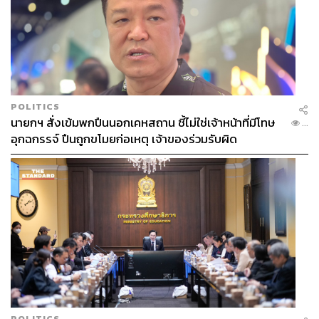
การพัฒนาวัคซีนนั้นจุดเริ่มต้นที่แท้จริง ล้วน
มาจากการเก็บตัวอย่างของเชื้อไวรัสที่แพร่
อยู่ในสังคม
POLITICS
นายกฯ สั่งเข้มพกปืนนอกเคหสถาน ชี้ไม่ใช่เจ้าหน้าที่มีโทษ
...
อุกฉกรรจ์ ปืนถูกขโมยก่อเหตุ เจ้าของร่วมรับผิด
สังคมของวัคซีน วัคซีนในสังคม
ว่าด้วย ‘วัคซีนที่ดี’ และ
‘วัคซีนที่ดีน้อยกว่า’
POLITICS