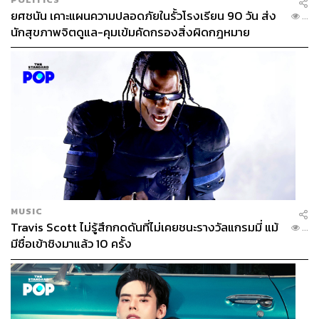
ยศชนัน เคาะแผนความปลอดภัยในรั้วโรงเรียน 90 วัน ส่ง
...
นักสุขภาพจิตดูแล-คุมเข้มคัดกรองสิ่งผิดกฎหมาย
ที่ประเทศออสเตรเลีย The Australian Technical Advisory
Group on Immunisation (ATAGI) มีบทบาทสำคัญในการให้
คำแนะนำเกี่ยวกับวัคซีนแก่รัฐมนตรีกระทรวงสาธารณสุข
(Ministry of Health) ตลอดจนให้คำแนะนำแก่หน่วยงานวิจัย
MUSIC
และองค์กรต่างๆ โดยเมื่อวันที่ 8 เมษายน 2021 ได้ออก
Travis Scott ไม่รู้สึกกดดันที่ไม่เคยชนะรางวัลแกรมมี่ แม้
...
ประกาศ (Statement) ด้านข้อคำนึงความปลอดภัยเกี่ยวกับ
มีชื่อเข้าชิงมาแล้ว 10 ครั้ง
วัคซีน AstraZeneca โดยแนะนำว่าวัคซีน Pfizer เป็น
Preferred Vaccine สำหรับผู้ใหญ่ที่มีอายุต่ำกว่า 50 ปี ข้อ
แนะนำนี้อยู่บนพื้นฐานข้อมูลความเสี่ยงที่เพิ่มขึ้นต่อการเกิด
ภาวะเกิดลิ่มเลือดอุดตันร่วมกับเกล็ดเลือดต่ำ (Thrombosis
with thrombocytopenia syndrome: TTS) หลังจากได้รับ