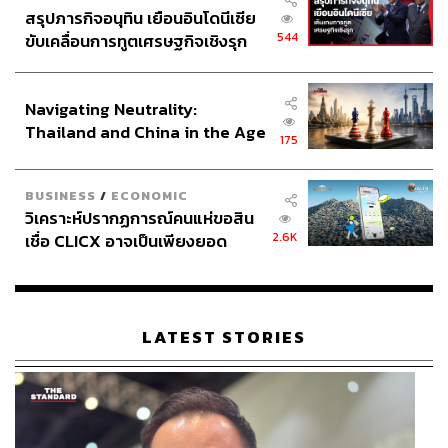
เชื้อที่ได้มาจากสภาพแวดล้อมจะถูกนำมาทดลองและพัฒนา
สรุปภารกิจอนุทิน เยือนอินโดนีเซีย
ต่อในห้องทดลอง กระบวนการดังกล่าวนี้แม้ว่าจะดำเนินไป
544
ขับเคลื่อนการทูตเศรษฐกิจเชิงรุก
ในพื้นที่ปิด แต่ก็มักจะถูกจับตามองจากสังคมอย่างใกล้ชิด ขั้น
ประกาศหุ้นส่วนยุทธศาสตร์ไทย –
ตอนต่างๆ ไม่ว่าจะแนวทางของการพัฒนา เช่น การใช้เชื้อ
อินโดนีเซีย
ตาย การตัดต่อและสังเคราะห์สารพันธุกรรมจากส่วนต่างๆ
Navigating Neutrality:
ของไวรัส การทดลองในสัตว์ การทดลองในมนุษย์ การนำ
Thailand and China in the Age
175
เสนอความก้าวหน้าและประสิทธิภาพ ตลอดจนการได้รับการ
of a New Global Order
รับรองจากสถาบันสาธารณสุขระดับชาติและหน่วยงาน
ระหว่างประเทศอย่าง World Health Organization ล้วนแล้ว
BUSINESS
/
ECONOMIC
วิเคราะห์ปรากฏการณ์คนแห่ขอสิน
แต่เป็นกระบวนการที่ถูกตรวจสอบและวิพากษ์วิจารณ์จาก
2.6K
เชื่อ CLICX อาจเป็นเพียงยอด
สังคมแทบทั้งสิ้น
ภูเขาน้ำแข็ง ของปัญหาหนี้ครัว
เรือนไทยที่ถูกซุกไว้
ท่ามกลางการแพร่ระบาดของเชื้อโควิด สิ่งที่แพร่หลาย
มากกว่าเชื้อโรคก็คงจะเป็นความสนใจใคร่รู้ การถกเถียง
LATEST STORIES
อภิปราย และการให้คุณค่าต่อวัคซีนที่กระจายอยู่ทั่วทุกอณู
ของสังคมโลก
วัคซีนเกิดขึ้นท่ามกลางพลวัตและความคาดหวังของสังคม
เสมอ