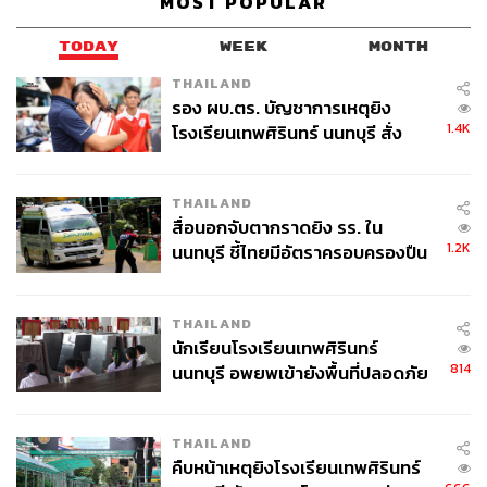
MOST POPULAR
อย่างยั่งยืน เช่น เครื่องมือจัดการออกออร์เดอร์ผ่านแชต,
เครื่องมือการทำหน้าร้านออนไลน์, เครื่องมือจัดการออร์เด
TODAY
WEEK
MONTH
อร์และสต๊อกหลังบ้าน และเครื่องมือเชื่อมต่อการชำระเงิน
THAILAND
ผ่านช่องทางต่างๆ หรือจะเป็นสิทธิพิเศษอย่าง
LINE POINTS
รอง ผบ.ตร. บัญชาการเหตุยิง
โดย
1 POINT = 1 บาท
พร้อมแคมเปญต่างๆ ที่ร้านค้า
1.4K
โรงเรียนเทพศิรินทร์ นนทบุรี สั่ง
สามารถเข้าร่วมเพื่อรับพอยต์ไปทำโปรโมชันต่อได้ฟรีๆ และ
ค้นหา 2 รอบยืนยันไร้คนติดค้าง พบ
รวมถึงการจัดการพื้นที่เพื่อสนับสนุนเรื่อง
Shop Discovery
ศพปู่-ย่าที่บ้านพักผู้ก่อเหตุ
ที่จะทำให้ลูกค้าเจอร้านค้าได้ง่ายขึ้นบนหลากหลายช่องทาง
THAILAND
สื่อนอกจับตากราดยิง รร. ใน
บนแอปพลิเคชัน
LINE
ได้แก่ หน้า
HOME, LINE Wallet
และ
1.2K
นนทบุรี ชี้ไทยมีอัตราครอบครองปืน
LINE SHOPPING Official Account
สูงในระดับต้นของภูมิภาค
“นอกจากเครื่องมือต่างๆ เรายังช่วยส่งเสริมศักยภาพด้านการ
THAILAND
ขายผ่าน LINE SHOPPING Seller Academy โดยทีมงาน
นักเรียนโรงเรียนเทพศิรินทร์
LINE SHOPPING โดยมีกิจกรรมหลักๆ ได้แก่ คลาสเรียน
814
นนทบุรี อพยพเข้ายังพื้นที่ปลอดภัย
ออนไลน์สำหรับมือใหม่และมือเก๋า, วิธีสร้างคอนเทนต์ดีๆ
ชั่วคราว หลังเหตุใช้อาวุธปืนภายใน
พร้อมเคล็ดลับ, และคอมมูนิตี้ร้านค้าที่มีทีม ‘ร้านค้ารุ่นพี่’
โรงเรียนคลี่คลาย
คอยให้คำแนะนำและแลกเปลี่ยนความรู้”
THAILAND
คืบหน้าเหตุยิงโรงเรียนเทพศิรินทร์