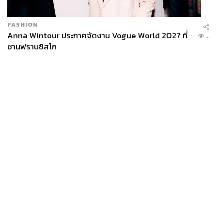
FASHION
Anna Wintour ประกาศจัดงาน Vogue World 2027 ที่
...
ซานฟรานซิสโก
News
Wealth
Pop
Podcast
Video
Now
Opinion
Careers
Events
Privacy
About
Contact
‘
ยิ่งใหญ่ ยิ่งต้องใกล้ชิด เหตุผลที่แบรนด์ชั้นนำเลือกใช้
Policy
LINE SHOPPING’
FOR
ADVERTISING
แบรนด์ใหญ่อย่าง
Sulwhasoo, Verasu
และ
GQ
พร้อมใจกัน
มาแบ่งปันข้อมูลดีๆ ไม่ว่าจะเป็นการนำเครื่องมือใน
LINE
MEMBERSHIP