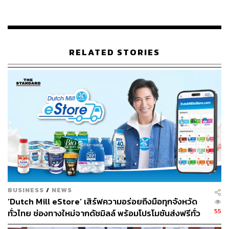
วิสัยทัศน์ ‘Liberty to Win’ ของ LINE SHOPPING ผ่าน
กิจกรรมดีๆ เทคนิคการขาย และทริกพิชิตใจลูกค้าจากตัวจริง
ของวงการ Social Commerce พร้อมประสบการณ์จริงจาก
ร้านค้ารุ่นพี่ กูรู และแบรนด์ดัง ทั้งหมดนี้เพื่อสนับสนุน SMEs
RELATED STORIES
ให้เติบโตอย่างยั่งยืน
BUSINESS
/
NEWS
‘Dutch Mill eStore’ เสิร์ฟความอร่อยถึงมือทุกจังหวัด
55
ทั่วไทย ช่องทางใหม่จากดัชมิลล์ พร้อมโปรโมชันส่งฟรีทั่ว
ประเทศ ส่งไว สั่งก่อนเที่ยง ได้ของวันถัดไป ส่งสินค้าแบบ