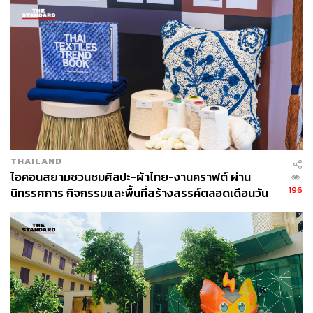
เลอทัด ศุภดิลก
Director of e-Commerce, LINE Thailand
เย็นตรงจากโรงงาน [ADVERTORIAL]
ฉายภาพการเติบโตของตลาด
Social Commerce
ใน
ประเทศไทย บน
Main Stage
ใน
Session ‘
ก้าวกระโดดอย่าง
มั่นใจในยุค Social Commerce ด้วย
LINE SHOPPING’
ว่า
นับตั้งแต่เปิดให้บริการมาเป็นระยะเวลา
3
ปี
LINE
SHOPPING
มีการเติบโตของยอดขายสินค้าบนแพลตฟอร์ม
(Gross Merchandise Value)
ถึง
252%
มีการเปิดร้านค้า
ออนไลน์บนแพลตฟอร์ม
LINE SHOPPING
สูงถึง
234%
มี
จำนวนร้านค้ามากกว่า
436,000
ร้านค้า สะท้อนให้เห็นถึง
การเติบโตอย่างต่อเนื่อง แม้ในสภาวะเศรษฐกิจมีความ
THAILAND
ผันผวน
ไอคอนสยามชวนชมศิลปะ-ผ้าไทย-งานคราฟต์ ผ่าน
196
นิทรรศการ กิจกรรมและพื้นที่สร้างสรรค์ตลอดเดือนวัน
ด้วยเหตุนี้เอง การจัดงานสัมมนาครั้งนี้ นอกจากจะกลับมาส
แม่ [ADVERTORIAL]
ปาร์กพลังใจให้กับร้านค้าออนไลน์แล้ว ยังเตรียมเทคนิคดีๆ
ฟีเจอร์เด็ดๆ ที่ช่วยเสริมแกร่งและสร้างการเติบโตอย่างมั่นคง
ให้กับ Social Commerce ในไทย พร้อมติดอาวุธและเพิ่ม
ศักยภาพให้กับร้านค้าออนไลน์ด้วยการให้ความรู้ด้านการทำ
ธุรกิจ ที่สำคัญยังเปิดโอกาสให้ร้านค้าโซเชียลได้มาพบปะ
ทำความรู้จัก สร้างคอนเนกชัน แบ่งปันเทคนิคต่างๆ และยัง