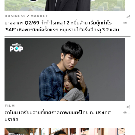
งานวิจัยยังเผยให้เห็นว่าพฤติกรรมของนักช้อปไทยที่น่าศึกษา
มี
3
แบบคือ
1.
ช้อปปิ้งสินค้าที่ตั้งใจจะซื้ออยู่แล้ว
2.
ค้นหาไป
BUSINESS
/
MARKET
เรื่อยๆ เจออะไรน่าสนใจก็ซื้อ
3.
ซื้อสินค้าตามอารมณ์ และ
บางจากฯ Q2/69 ทำกำไรทะลุ 1.2 หมื่นล้าน เริ่มบุ๊กกำไร
...
64%
ของลูกค้ามีการแชตก่อนซื้อ เพราะเขาต้องการข้อมูล
‘SAF’ เชิงพาณิชย์ครั้งแรก หนุนรายได้ครึ่งปีทะลุ 3.2 แสน
สินค้า บางครั้งมีการเช็กคุณภาพ ในฐานะร้านค้าทุกครั้งที่มี
ล้าน
การแชตต้องสร้างความมั่นใจ สร้างความเชื่อมั่น
“ลูกค้าที่ซื้อแบรนด์เล็กมักมองหาสินค้าที่เหมาะกับเขาจริงๆ
และมีความแตกต่าง ร้านเล็กอาจนำจุดนี้ไปสร้างความแตก
ต่างให้กับร้านค้าและโอกาสในการขายสินค้าเพื่อแข่งกับแบ
รนด์ใหญ่ๆ ได้”
FILM
ตาโขน เตรียมฉายที่เทศกาลภาพยนตร์ไทย ณ ประเทศ
...
บราซิล