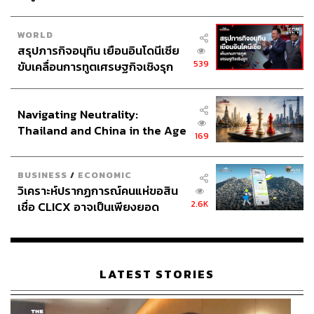
Gifting
ฟีเจอร์ส่งของขวัญจากร้านค้าบน
LINE
SHOPPING
หาเพื่อนใน LINE ได้ทันที และยังสามารถ
WORLD
เช็ก
Wishlist
ของเพื่อนได้ ทำให้การส่ง
Gifting
กลาย
สรุปภารกิจอนุทิน เยือนอินโดนีเซีย
539
เป็นสิ่งที่ทำได้ทุกวัน
ขับเคลื่อนการทูตเศรษฐกิจเชิงรุก
ประกาศหุ้นส่วนยุทธศาสตร์ไทย –
Viral Affiliate
ฟีเจอร์บอกต่อสินค้าให้กับคนรอบข้าง
อินโดนีเซีย
โดยผู้ที่บอกต่อหรือที่เรียกว่า
Sharer
จะได้โบนัสเป็น
Navigating Neutrality:
LINE POINTS
เมื่อเพื่อนที่เราแชร์สั่งซื้อสินค้า ฟีเจอร์นี้
Thailand and China in the Age
จะมาช่วยเสริม
ทราฟฟิก
ให้กับร้านค้าและสร้างยอดขาย
169
of a New Global Order
เพิ่มขึ้น
BUSINESS
/
ECONOMIC
วิเคราะห์ปรากฏการณ์คนแห่ขอสิน
2.6K
เชื่อ CLICX อาจเป็นเพียงยอด
ภูเขาน้ำแข็ง ของปัญหาหนี้ครัว
เรือนไทยที่ถูกซุกไว้
LATEST STORIES