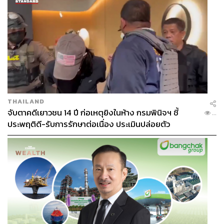
Session:
จับเทรนด์นักช้อปไทย ทำไมชอบ Social
Commerce
วสุพจน์ กิตติทรัพย์กุล
Associate Director of Customized
THAILAND
จับตาคดีเยาวชน 14 ปี ก่อเหตุยิงในห้าง กรมพินิจฯ ชี้
Intelligence, NielsenIQ
เผยข้อมูลที่น่าสนใจพบว่า กว่า
57%
...
ประพฤติดี-รับการรักษาต่อเนื่อง ประเมินปล่อยตัว
ของคนไทยคิดว่าต่อให้โควิดจะจบหรือไม่จบ ทุกคนก็พร้อม
จะใช้ชีวิตต่อไป ถือเป็นสัญญาณที่ดีว่าแนวโน้มการจับจ่ายจะ
กลับสู่ปกติหรือเพิ่มสูงขึ้น คนจะมองหาเรื่องความมั่นคงด้าน
จิตใจและสุขภาพ
“แนวโน้มที่ทำให้คนตัดสินใจซื้อ เรื่องราคายังเป็นปัจจัยหลัก
แต่สิ่งที่น่าสนใจคือการคำนึงเรื่องของความสะอาด ความ
ปลอดภัย และสิ่งของเครื่องใช้ที่เกี่ยวข้องกับสุขภาพ”