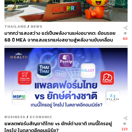
ได้พบกับพาร์ตเนอร์คนสำคัญของ LINE SHOPPING อย่าง
Flash Express, Botio, ZORT และไปรษณีย์ไทย อีกด้วย
เลอทัดค้นพบว่า ความสำเร็จมากมายที่เกิดขึ้นบน LINE
THAILAND
/
NEWS
SHOPPING เกิดจากความสำเร็จของไอเดียที่เริ่มจากการ
มากกว่าแสงสว่าง แต่เป็นพลังงานแห่งอนาคต: ย้อนรอย
ลงมือทำและการไม่ยอมแพ้ต่ออุปสรรค หน้าที่ของ LINE
60
68 ปี MEA จากแสงแรกแห่งสยามสู่พลังงานขับเคลื่อน
SHOPPING คือการสร้างกิจกรรม มอบความรู้และเทคนิคดีๆ
เมือง ผ่าน MEA SPARK
ให้กับร้านค้า และพัฒนาเครื่องมือใหม่ๆ เพื่อจัดการร้านค้า
บริหารออร์เดอร์ จัดการเรื่องการเงิน ทั้งหมดนี้ก็เพื่อช่วยให้
ร้านค้ากระตุ้นยอดขายได้เพิ่มมากขึ้น และมาเสริมแกร่งการ
เติบโตของจำนวนร้านค้าและจำนวนผู้ใช้งานที่เพิ่มขึ้นใน
อนาคต
“LINE SHOPPING ต้องการเป็นเครื่องมือจัดการร้านค้าให้
คุณขายของให้กับลูกค้าง่ายขึ้น ข้อดีอีกอย่างคือสามารถ
เชื่อมต่อไปยังโซลูชันต่างๆ และฟีเจอร์ที่เป็นพาร์ตเนอร์กับเรา
มากมาย สิ่งที่เราจะโฟกัสมากไปกว่านั้นคือ ทำอย่างไรให้
BUSINESS
/
ECONOMIC
แพลตฟอร์มสัญชาติไทย vs ยักษ์ต่างชาติ เกมนี้ใครอยู่
ลูกค้าของคุณไปบอกต่อในเครือข่ายของเขาเอง หรือการ
223
ใครไป ในตลาดอีคอมเมิร์ซ?
สร้างฐานลูกค้าของคุณผ่าน Social Sales ขอแค่คุณดูแล