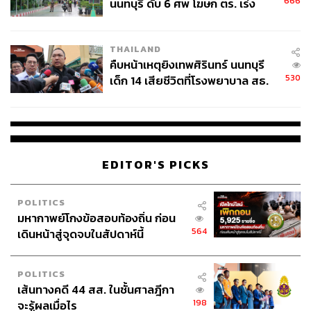
666
นนทบุรี ดับ 6 ศพ โฆษก ตร. เร่ง
สอบปมขโมยปืนปู่ก่อเหตุ
THAILAND
คืบหน้าเหตุยิงเทพศิรินทร์ นนทบุรี
530
เด็ก 14 เสียชีวิตที่โรงพยาบาล สธ.
ยืนยันครูเสียชีวิต 5 ราย เจ็บ 22
ราย
EDITOR'S PICKS
POLITICS
จิรัฏฐ์ วรรธนกรินธ์ Head of EC Growth & Strategy, LINE
มหากาพย์โกงข้อสอบท้องถิ่น ก่อน
Thailand
เล่าถึงที่มาของการต่อยอด
3
ฟีเจอร์เพื่อให้ร้านค้า
564
เดินหน้าสู่จุดจบในสัปดาห์นี้
และลูกค้าสามารถเชื่อมต่อกันได้ง่ายมากขึ้น ได้แก่
LIVE Commerce
ร้านค้าสามารถ
ไลฟ์
ขายสินค้าผ่าน
POLITICS
ทาง
LINE OA
นอกจากนี้
LIVE Session
ของแต่ละ
เส้นทางคดี 44 สส. ในชั้นศาลฎีกา
ร้านยังได้ปรากฏบนหน้าแรกของ
LINE SHOPPING
198
จะรู้ผลเมื่อไร
เพื่อให้ผู้ใช้ค้นพบได้อย่างง่ายดาย