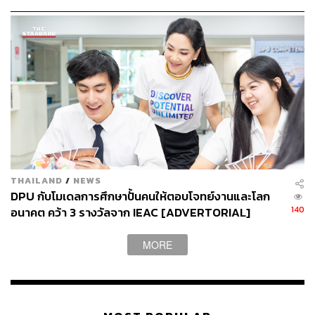
ลูกค้าให้ดี แล้วเราจะดูแลคุณให้เติบโต” นี่คือพันธสัญญาที่
เลอทัดมอบให้กับร้านค้า LINE SHOPPING
THAILAND
/
NEWS
DPU กับโมเดลการศึกษาปั้นคนให้ตอบโจทย์งานและโลก
140
อนาคต คว้า 3 รางวัลจาก IEAC [ADVERTORIAL]
MORE
วริยา ลีระศิริ
Head of EC Merchant Development, LINE
Thailand
กล่าวเสริมเรื่องการซัพพอร์ตจาก
LINE
SHOPPING
ผ่านเครื่องมือใหม่ๆ เพื่อให้ร้านค้าเติบโตได้