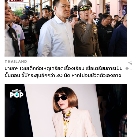
‘เปลี่ยนลูกค้าให้กลายเป็นแฟน เคล็ดลับขายดีของร้าน
โซเชียล’
THAILAND
นายกฯ เผยเด็กก่อเหตุเครียดเรื่องเรียน เชื่อเตรียมการเป็น
...
เวทีเสวนาแบบใกล้ชิดที่ได้
4
ร้านค้ารุ่นพี่ที่เติบโตใน
LINE
ขั้นตอน ชี้มีกระสุนอีกกว่า 30 นัด หากไม่จบชีวิตตัวเองอาจ
SHOPPING
มาแชร์ประสบการณ์และเทคนิคดีๆ เริ่มตั้งแต่
สูญเสียเพิ่ม
การทำความเข้าใจความต้องการของลูกค้า สื่อสารด้วย
ความจริงใจ โดยเฉพาะกลุ่มสินค้าแฟชั่นที่ผู้บริโภคซื้อด้วย
อารมณ์ อาจจะต้องทำตัวให้เหมือนเพื่อนที่อยากแนะนำแต่สิ่ง
ดีๆ และเหมาะกับเขาเท่านั้น อีกทั้งยังต้องดูแลลูกค้าไม่ว่า
ก่อนการขายหรือหลังการขาย สำคัญที่สุดคือการเลือกใช้
เครื่องมือใน
LINE SHOPPING
มาช่วยให้การจับจ่ายสะดวก
สบายยิ่งขึ้น