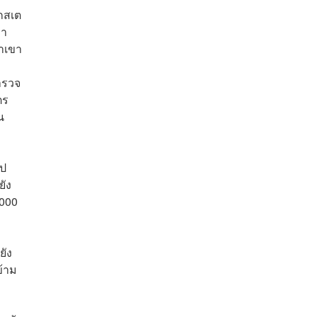
ีกสเต
่า
คาเขา
ตำรวจ
ตร
น
ไป
ยัง
,000
ยัง
ข้าม