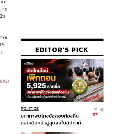
 แม้
หมาย
บิน
าศาล
70%
EDITOR'S PICK
อง
ransp
POLITICS
571
มหากาพย์โกงข้อสอบท้องถิ่น
ก่อนเดินหน้าสู่จุดจบในสัปดาห์
นี้