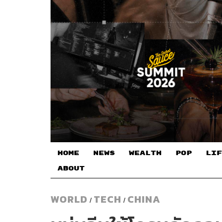
HOME
NEWS
WEALTH
POP
LIF
ABOUT
WORLD
TECH
CHINA
/
/