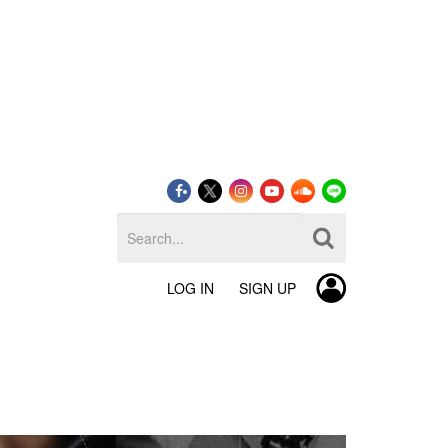
LOG IN
SIGN UP