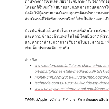
ด้านทางการเซินเจิ้นเผยว่าจะจับตาเฝ้าระวังการก
โดยปกติจีนจะมีนโยบายและกฎหมายควบคุมการใช้โดร
บังคับให้ผู้ครอบครองโดรนทุกตัวต้องทำการลงทะเบ
ส่วนโดรนที่ใช้เพื่อการพาณิชย์ก็จำเป็นต้องลงทะ
ปัจจุบัน จีนนับเป็นหนึ่งในประเทศที่ผลิตโดรนส
และความช่ำชองด้านเทคโนโลยี โดยปี 2017 ที่ผ่า
และคาดว่าน่าจะกวาดรายรับรวมไปประมาณ 2.7 พันล
เซินเจิ้น ประเทศจีน เช่นกัน
อ้างอิง:
www.reuters.com/article/us-china-crime-s
ort-smartphones-state-media-idUSKBN1H
money.cnn.com/2018/03/30/technology/dro
technode.com/2018/01/03/worlds-top-drone-
www.uavsystemsinternational.com/drone-la
TAGS:
Apple
China
iPhone
การลักลอบขนสินค