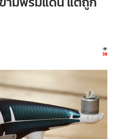
ญข้ามพรมแดน แต่ถูก
38