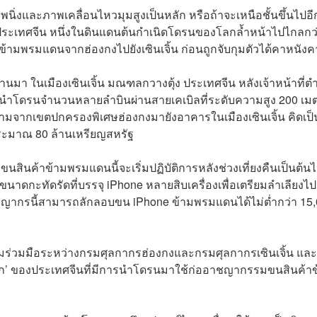
นิ่งและภาพเคลื่อนไหวมุมสูงเป็นหลัก หรือถ้าจะเหนือชั้นขึ้นไปอ
่ประเทศจีน หนึ่งในดินแดนต้นกำเนิดโดรนของโลกล้ำหน้าไปไกลกว
ข้ามพรมแดนจากฮ่องกงไปยังเซินเจิ้น ก่อนถูกจับกุมตัวได้คาหนัง
ี่ผ่านมา ในเมืองเซินเจิ้น มณฑลกวางตุ้ง ประเทศจีน หลังเจ้าหน้าที่
าเป็นผู้นำโดรนจำนวนหลายลำบินผ่านสายเคเบิลที่ระดับความสูง 200 เม
ข้ามจากเขตปกครองพิเศษฮ่องกงมายังอาคารในเมืองเซินเจิ้น คิดเป็
ระมาณ 80 ล้านเหรียญสหรัฐ
สินค้าข้ามพรมแดนนี้จะเริ่มปฏิบัติการหลังช่วงเที่ยงคืนเป็นต้น
ขนาดกะทัดรัดที่บรรจุ iPhone หลายสิบเครื่องเพื่อเตรียมลำเลียงไป
ญากรนี้สามารถลักลอบขน iPhone ข้ามพรมแดนได้ไม่ต่ำกว่า 15
ร่วมมือระหว่างกรมศุลกากรฮ่องกงและกรมศุลกากรเซินเจิ้น และ
รั้งแรก’ ของประเทศจีนที่มีการนำโดรนมาใช้ก่ออาชญากรรมขนสินค้า