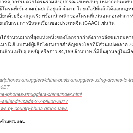
่ออาชญากรรมด้วยโดรนรวมถึงอุปกรณ์ไฮเทคอื่นๆ ให้มากเป็นพิเศษ
นที่เข้มงวดเป็นปกติอยู่แล้วก็ตาม โดยเมื่อปีที่แล้วได้ออกกฎ
ียนด้วยชื่อ-สกุลจริง พร้อมน้ำหนักของโดรนที่แน่นอนก่อนทำการ
เบียนกับกรมการบินพลเรือนของประเทศจีน (CAAC) เช่นกัน
่งออกได้จำนวนมากที่สุดแห่งหนึ่งของโลกจากกำลังการผลิตขนาดมห
นมา DJI แบรนด์ผู้ผลิตโดรนรายสำคัญของโลกที่มีส่วนแบ่งตลาด 
้านเหรียญสหรัฐ หรือราว 84,159 ล้านบาท ก็มีถิ่นฐานอยู่ในเมื
martphones-smugglers/china-busts-smugglers-using-drones-to-t
60BT
ne-iphones-smugglers-china/index.html
seller-dji-made-2-7-billion-2017
ws-by-country/china-drone-laws
้าข้ามพรมแดน