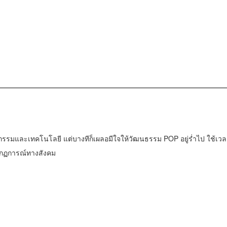
กรรมและเทคโนโลยี แต่บางทีก็เผลอมีใจให้วัฒนธรรม POP อยู่ร่ำไป ใช้เวล
ากฏการณ์ทางสังคม