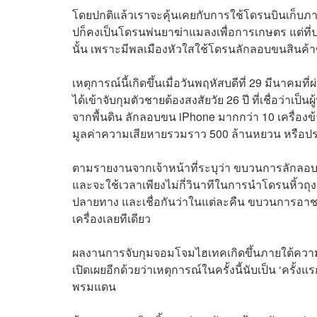
โดยปกติแล้วเราจะคุ้นเคยกับการใช้โดรนบินเก็บภาพ
ปก็คงเป็นโดรนพ่นยาฆ่าแมลงเพื่อการเกษตร แต่ที
นั้น เพราะมีพลเมืองหัวใสใช้โดรนลักลอบขนสินค้า
เหตุการณ์นี้เกิดขึ้นเมื่อวันพฤหัสบดีที่ 29 มีนาคมท
ได้เข้าจับกุมตัวชายต้องสงสัยวัย 26 ปี ที่เชื่อว่
จากพื้นดิน ลักลอบขน iPhone มากกว่า 10 เครื่อง
มูลค่าความเสียหายรวมราว 500 ล้านหยวน หรือป
ตามรายงานจากเจ้าหน้าที่ระบุว่า ขบวนการลักลอบขน
และจะใช้เวลาเพียงไม่กี่วินาทีในการนำโดรนหิ้วถุง
ปลายทาง และเชื่อกันว่าในแต่ละคืน ขบวนการอาช
เครื่องเลยทีเดียว
ผลงานการจับกุมจอมโจมไฮเทคเกิดขึ้นภายใต้ความ
เปิดเผยอีกด้วยว่าเหตุการณ์ในครั้งนี้นับเป็น ‘ค
พรมแดน