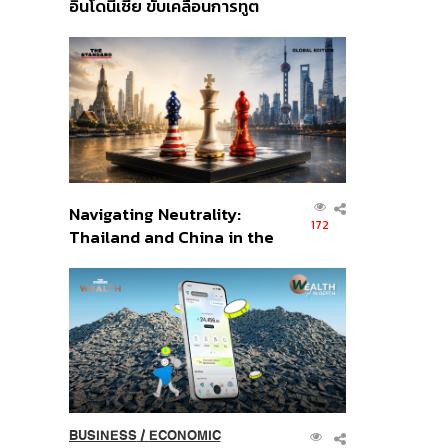
อินโดนีเซีย ขับเคลื่อนการทูต
เศรษฐกิจเชิงรุก ประกาศหุ้น
ส่วนยุทธศาสตร์ไทย –
อินโดนีเซีย
Navigating Neutrality:
172
Thailand and China in the
Age of a New Global
Order
BUSINESS
/
ECONOMIC