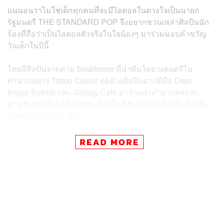
แน่นอนว่าไม่ใช่เด็กทุกคนที่จะมีไอดอลในดวงใจเป็นนายก
รัฐมนตรี THE STANDARD POP จึงอยากชวนเหล่าศิลปินนัก
ร้องที่ถือว่าเป็นไอดอลตัวจริงในใจน้องๆ มาร่วมมอบคำขวัญ
วันเด็กในปีนี้
โดยมีศิลปินจากค่าย Smallroom ที่นำทีมโดยวงดนตรีใน
ตำนานอย่าง Tattoo Colour ต่อด้วยศิลปินมากฝีมือ Dept,
Image Suthita และ Greasy Cafe มาร่วมส่งคำอวยพรและ
คำขวัญวันเด็กให้กับน้องๆ เพื่อเป็นสีสันและเป็นไอเดียเพิ่มเติม
สำหรับการดำเนินชีวิต
READ MORE