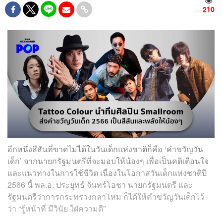
210
อีกหนึ่งสีสันที่ขาดไม่ได้ในวันเด็กแห่งชาติก็คือ ‘คำขวัญวัน
เด็ก’ จากนายกรัฐมนตรีที่จะมอบให้น้องๆ เพื่อเป็นคติเตือนใจ
และแนวทางในการใช้ชีวิต เนื่องในโอกาสวันเด็กแห่งชาติปี
2566 นี้ พล.อ. ประยุทธ์ จันทร์โอชา นายกรัฐมนตรี และ
รัฐมนตรีว่าการกระทรวงกลาโหม ก็ได้ให้คำขวัญวันเด็กไว้
ว่า “รู้หน้าที่ มีวินัย ใฝ่ความดี”