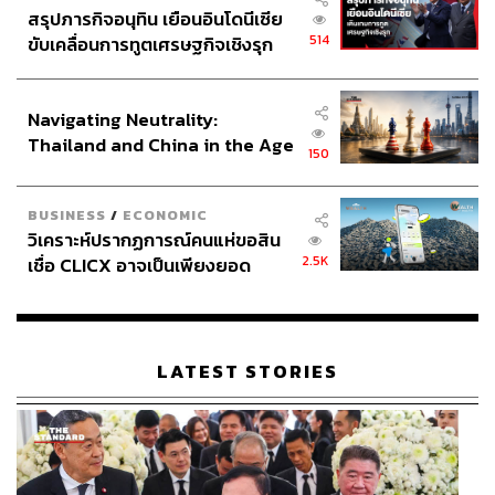
สรุปภารกิจอนุทิน เยือนอินโดนีเซีย
514
ขับเคลื่อนการทูตเศรษฐกิจเชิงรุก
ประกาศหุ้นส่วนยุทธศาสตร์ไทย –
อินโดนีเซีย
Navigating Neutrality:
Thailand and China in the Age
150
of a New Global Order
BUSINESS
/
ECONOMIC
วิเคราะห์ปรากฏการณ์คนแห่ขอสิน
2.5K
เชื่อ CLICX อาจเป็นเพียงยอด
ภูเขาน้ำแข็ง ของปัญหาหนี้ครัว
เรือนไทยที่ถูกซุกไว้
LATEST STORIES