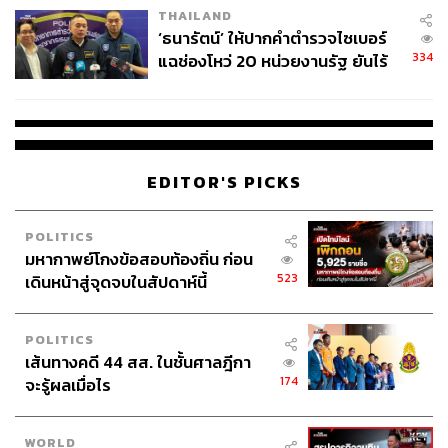
THAILAND
จ่ายหนี้-แอบระบุแบรนด์
‘ธนารัตน์’ ให้ปากคำตำรวจไซเบอร์
334
แฉช่องโหว่ 20 หน่วยงานรัฐ ยันไร้
นัยทางการเมือง
EDITOR'S PICKS
POLITICS
มหากาพย์โกงข้อสอบท้องถิ่น ก่อน
523
เดินหน้าสู่จุดจบในสัปดาห์นี้
POLITICS
เส้นทางคดี 44 สส. ในชั้นศาลฎีกา
174
จะรู้ผลเมื่อไร
WORLD