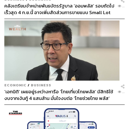
คลังเตรียมจำหน่ายพันธบัตรรัฐบาล ‘ออมพลัส’ รอบถัดไป
...
เร็วสุด 4 ก.ย.นี้ อาจเพิ่มสัดส่วนการขายแบบ Small Lot
First มากขึ้น
ECONOMIC
/
BUSINESS
‘เอกนิติ’ เผยอยู่ระหว่างหารือ ‘ไทยเที่ยวไทยพลัส’ มีสิทธิใช้
...
งบจากเงินกู้ 4 แสนล้าน มั่นใจงบต่อ ‘ไทยช่วยไทย พลัส’
เฟส 2 มีเพียงพอ