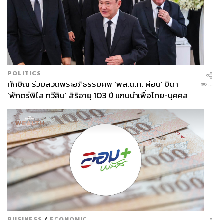
POLITICS
ทักษิณ ร่วมสวดพระอภิธรรมศพ ‘พล.ต.ท. ผ่อน’ บิดา
...
‘พักตร์พิไล ทวีสิน’ สิริอายุ 103 ปี แกนนำเพื่อไทย-บุคคล
หลากวงการร่วมอาลัย
BUSINESS
/
ECONOMIC