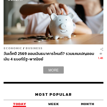
TAGS:
อิมเมจ-สุธิตา ชนะชัยสุวรรณ
Dept
Tattoo Colour
Smallroom
คำขวัญวันเด็ก
วันเด็กแห่งชาติ
ECONOMIC
/
BUSINESS
วันเด็ก
Greasy Cafe
วันเด็กปี 2569 ออมเงินธนาคารไหนดี? รวมแคมเปญออม
1.4K
เงิน 4 แบงก์รัฐ-พาณิชย์
MORE
MOST POPULAR
210
TODAY
WEEK
MONTH