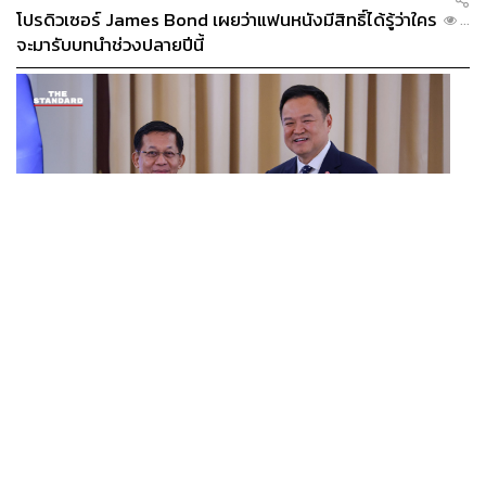
โปรดิวเซอร์ James Bond เผยว่าแฟนหนังมีสิทธิ์ได้รู้ว่าใคร
...
จะมารับบทนำช่วงปลายปีนี้
WORLD
อนุทิน-มินอ่องหล่าย ออกแถลงการณ์ร่วม หนุนความร่วม
...
มือรอบด้าน ยกระดับปราบอาชญากรรมข้ามชาติ แก้ปัญหา
หมอกควัน-มลพิษทางน้ำ