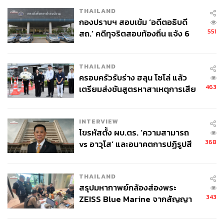
ABOUT THE AUTHOR
THAILAND
กองปราบฯ สอบเข้ม ‘อดีตอธิบดี
ธมน ผดุงไทย
551
สถ.’ คดีทุจริตสอบท้องถิ่น แจ้ง 6
Content Creator ผู้เติบโตมากับ Pop Culture
ข้อหาหนัก จ่อชง ป.ป.ช. 12 ส.ค. นี้
และกำลังหลงใหลในศาสตร์แห่งการเล่าเรื่อง
THAILAND
ครอบครัวรับร่าง ฮลุน โซโล่ แล้ว
463
เตรียมส่งชันสูตรหาสาเหตุการเสีย
ชีวิต
INTERVIEW
ไขรหัสตั้ง ผบ.ตร. ‘ความสามารถ
368
vs อาวุโส’ และอนาคตการปฏิรูปสี
กากี กับ พล.ต.อ. เอก อังสนานนท์
THAILAND
สรุปมหากาพย์กล้องส่องพระ
343
ZEISS Blue Marine จากสัญญา
ผลิต 8.3 ล้าน สู่ข้อพิพาท ‘มา
เวลล์ฯ’ ฟ้อง ‘โทน บางแค’ ผิดนัด