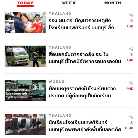
TODAY
WEEK
MONTH
THAILAND
รอง ผบ.ตร. บัญชาการเหตุยิง
1.5K
โรงเรียนเทพศิรินทร์ นนทบุรี สั่ง
ในภาพรวมแล้ว
SLR กล้อง ติด ตาย
คือภาพยนตร์สยองขวัญ
ค้นหา 2 รอบยืนยันไร้คนติดค้าง พบ
ที่โดดเด่นมากๆ ในแง่ของกลวิธีนำเสนอ โดยเฉพาะการวาง
ศพปู่-ย่าที่บ้านพักผู้ก่อเหตุ
ปริศนาและความลึกลับของกล้องปีศาจที่ชวนให้เราอยาก
THAILAND
สื่อนอกจับตากราดยิง รร. ใน
ร่วมหาคำตอบ รวมถึงงานโปรดักชันที่ถูกออกแบบมาได้อย่าง
1.4K
นนทบุรี ชี้ไทยมีอัตราครอบครองปืน
สร้างสรรค์ ทั้งงานวิชวลเอฟเฟ็กต์และเมกอัพเอฟเฟ็กต์
สูงในระดับต้นของภูมิภาค
ขณะเดียวกัน ภาพยนตร์ก็มีจุดด้อยในแง่ของมิติตัวละครและ
WORLD
ความสัมพันธ์ของ 3 ตัวละครหลัก ที่ดูจะเบาบางจนไม่ชวนให้
ย้อนเหตุกราดยิงในโรงเรียนต่าง
1K
เรามีความรู้สึกร่วมไปกับพวกเขา รวมถึงการปูเรื่องราวของ
ประเทศ ที่ผู้ก่อเหตุเป็นนักเรียน
ไอเท็มสำคัญในช่วงท้ายของเรื่องที่ยังไม่หนักแน่นมากพอจน
ส่งผลให้ความเข้มข้นในช่วงท้ายลดลงไปพอสมควร
THAILAND
SLR กล้อง ติด ตาย
เข้าฉายอย่างเป็นทางการแล้ววันนี้ ใน
นักเรียนโรงเรียนเทพศิรินทร์
0.9K
โรงภาพยนตร์
นนทบุรี อพยพเข้ายังพื้นที่ปลอดภัย
ชั่วคราว หลังเหตุใช้อาวุธปืนภายใน