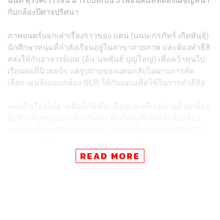
กับกล้องปีศาจปริศนา
ภาพยนตร์บอกเล่าเรื่องราวของ แดน (นนน-กรภัทร์ เกิดพันธุ์)
นักศึกษาหนุ่มที่กำลังเรียนอยู่ในสาขาถ่ายภาพ และต้องทำธีสิ
สส่งให้กับอาจารย์เอม (อ้น-นพพันธ์ บุญใหญ่) เพื่อคว้าทุนไป
เรียนต่อที่นิวยอร์ก แต่รูปถ่ายของแดนกลับไม่ผ่านการคัด
เลือก เอมจึงมอบกล้อง SLR ให้กับแดนเพื่อใช้ในการทำธีสิส
แต่แล้วเรื่องไม่คาดฝันก็เกิดขึ้น เมื่อทุกคนที่เอมถ่ายด้วยกล้อง
SLR กลับตายอย่างเป็นปริศนา อีกทั้งคนที่เคยใช้กล้องนี้มา
ก่อนต่างก็ตายกันหมดเช่นกัน จึงกลายเป็นจุดเริ่มต้นที่ทำให้
แดน รวมถึง น้ำ (เฌอปราง อารีย์กุล) ผู้เป็นแฟนสาว และ
เกรท (นนท์-ศดานนท์ ดุรงคเวโรจน์) เพื่อนสนิท ต้องเผชิญกับ
READ MORE
เหตุการณ์ประหลาดที่จะนำพวกเขาไปสู่ความตาย