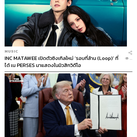
MUSIC
INC MATAWEE เปิดตัวซิงเกิลใหม่ ‘รอบที่ล้าน (Loop)’ ที่
...
ได้ เน PERSES มาแสดงในมิวสิกวิดีโอ