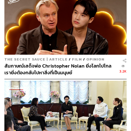
จุดเด่นของภาพยนตร์ที่เราชื่นชอบมากๆ คืองานโปรดักชัน
และงานวิชวลเอฟเฟ็กต์ที่ถูกสร้างสรรค์ออกมาอย่างโดดเด่น
ไล่เรียงตั้งแต่การวางมุมกล้องที่ดึงบรรยากาศชวนพิศวงของ
เรื่องให้โดดเด่นขึ้นมาอย่างชัดเจน หรือจะเป็นงานโปรดักชัน
ดีไซน์ กับการออกแบบฉาก การจัดวางพร็อพต่างๆ และการ
THE SECRET SAUCE | ARTICLE
/
FILM
/
OPINION
ใช้แสงไฟ ที่เสริมให้ความเหนือจริงและความลึกลับของเรื่อง
สัมภาษณ์เสด็จพ่อ Christopher Nolan ยิ่งโลกไปไกล
มีมนตร์ขลังมากขึ้นพอสมควร
3.2K
เรายิ่งต้องกลับไปหาสิ่งที่เป็นมนุษย์
เช่นเดียวกับความยอดเยี่ยมของงานเมกอัพเอฟเฟ็กต์และวิ
ชวลเอฟเฟ็กต์ที่ไม่กล่าวถึงไม่ได้ โดยเฉพาะปีศาจที่ปรากฏตัว
ออกมาในเรื่อง ซึ่งทีมสร้างก็ออกแบบมาได้อย่างมีเอกลักษณ์
และสร้างภาพจำให้กับเราได้ดี จนเราอยากเชิญชวนให้ทุกคน
ไปชมด้วยตาตัวเอง