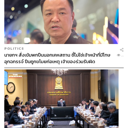
POLITICS
นายกฯ สั่งเข้มพกปืนนอกเคหสถาน ชี้ไม่ใช่เจ้าหน้าที่มีโทษ
...
อุกฉกรรจ์ ปืนถูกขโมยก่อเหตุ เจ้าของร่วมรับผิด