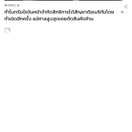
WORLD
ทำไมทรัมป์เดินหน้าจำกัดสิทธิการได้สัญชาติอเมริกันโดย
...
กำเนิดอีกครั้ง แม้ศาลสูงสุดเคยตัดสินคัดค้าน
News
Wealth
Pop
Podcast
Video
Now
Opinion
Careers
Events
Privacy
About
Contact
Policy
FOR
ADVERTISING
MEMBERSHIP