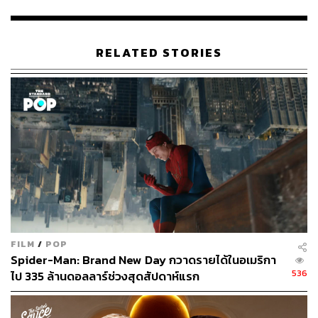
กล้องปีศาจ ที่นอกจากจะสามารถฆ่าคนได้แล้ว มันยังมีความ
ลับบางอย่างที่ค่อยๆ เปลี่ยนแปลงจิตใจของผู้ใช้ไปทีละเล็กที
ละน้อย ขณะเดียวกัน ภาพยนตร์ก็แอบมีกลิ่นอายของการ
RELATED STORIES
สืบสวนสอบสวนอยู่เล็กๆ ที่ตัวละครจะต้องช่วยกันตาม
หาความจริงของกล้องปีศาจดังกล่าว ซึ่งส่วนตัวเราคิดว่าผู้
กำกับและทีมสร้างค่อนข้างนำเสนอเนื้อหาดังกล่าวออกมาได้
อย่างน่าสนใจ และชวนให้เราอยากร่วมตามหาความจริงของ
กล้องปีศาจไปพร้อมกับตัวละครได้ดีพอสมควร
FILM
/
POP
Spider-Man: Brand New Day กวาดรายได้ในอเมริกา
536
ไป 335 ล้านดอลลาร์ช่วงสุดสัปดาห์แรก