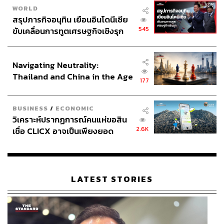
WORLD
สรุปภารกิจอนุทิน เยือนอินโดนีเซีย
545
ขับเคลื่อนการทูตเศรษฐกิจเชิงรุก
ประกาศหุ้นส่วนยุทธศาสตร์ไทย –
1.5K
อินโดนีเซีย
Navigating Neutrality:
Thailand and China in the Age
177
ABOUT THE AUTHOR
of a New Global Order
สุพัฒน์ ศิวะพรพันธ์
BUSINESS
/
ECONOMIC
Content Creator ผู้หลงใหลในทุกศาสตร์และ
วิเคราะห์ปรากฏการณ์คนแห่ขอสิน
วัฒนธรรมของประเทศญี่ปุ่น
2.6K
เชื่อ CLICX อาจเป็นเพียงยอด
ภูเขาน้ำแข็ง ของปัญหาหนี้ครัว
เรือนไทยที่ถูกซุกไว้
LATEST STORIES