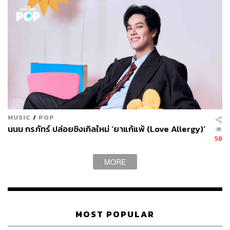
อย่างที่ตัวละครพยายามนำเสนอได้อย่างที่ควรจะเป็น
อีกหนึ่งจุดด้อยที่เราไม่ชอบเป็นการส่วนตัวคือที่มาที่ไปของไอ
เท็มสำคัญบางอย่างในเรื่อง ที่อยู่ๆ ก็ถูกใส่เข้ามาโดยไม่มีการ
ปูเรื่องราวหรือแสดงให้เราเห็นถึงความสำคัญของมันมากพอ
มันจึงส่งผลให้เนื้อหาในช่วงท้ายที่มีไอเท็มดังกล่าวเป็นส่วน
สำคัญกลับเต็มไปด้วยความไม่สมเหตุสมผล และยังทำให้การ
คลี่คลายปมปัญหาต่างๆ ในช่วงท้ายดูจะเรียบง่ายเกินไปอีก
ด้วย
MUSIC
/
POP
นนน กรภัทร์ ปล่อยซิงเกิลใหม่ ‘ยาแก้แพ้ (Love Allergy)’
58
MORE
MOST POPULAR