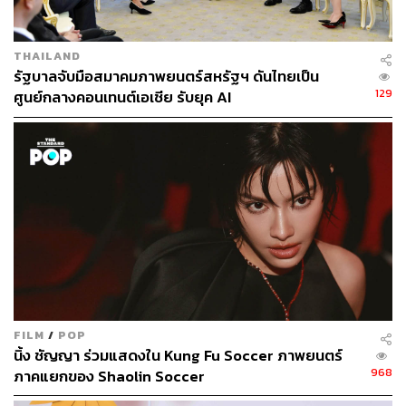
THAILAND
รัฐบาลจับมือสมาคมภาพยนตร์สหรัฐฯ ดันไทยเป็น
129
ศูนย์กลางคอนเทนต์เอเชีย รับยุค AI
อย่างไรก็ตาม
SLR กล้อง ติด ตาย
ก็มีจุดด้อยบางจุดที่เรารู้สึก
ไม่ชอบเป็นการส่วนตัวเช่นกัน อย่างแรกคือประเด็นความ
สัมพันธ์ของตัวละครหลักทั้ง 3 ตัว อย่าง แดน, น้ำ และ เกรท
ที่ถูกปูเรื่องราวให้เราทำความรู้จักเพียงผิวเผิน ไม่ได้พาเราไป
FILM
/
POP
สำรวจความรู้สึกของทั้ง 3 คนอย่างลึกซึ้งเท่าไรนัก มันจึงส่ง
นิ้ง ชัญญา ร่วมแสดงใน Kung Fu Soccer ภาพยนตร์
ผลให้มิติของตัวละครหลักทั้ง 3 ตัวค่อนข้างจะเรียบแบน และ
968
ภาคแยกของ Shaolin Soccer
ไม่สามารถชักชวนให้เรามีความรู้สึกร่วมไปกับประเด็นบาง