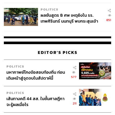
โรงเรียนคลี่คลาย
รับชมตัวอย่างได้ที่นี่
POLITICS
ผลชันสูตร 8 ศพ เหตุยิงใน รร.
851
เทพศิรินทร์ นนทบุรี พบกระสุนเข้า
จุดสำคัญ ‘ศีรษะ-หน้าอก’ ครูถูกยิง
4 นัด จากระยะไกล
EDITOR'S PICKS
POLITICS
มหากาพย์โกงข้อสอบท้องถิ่น ก่อน
577
เดินหน้าสู่จุดจบในสัปดาห์นี้
TAGS:
เฌอปราง อารีย์กุล
นนน-กรภัทร์ เกิดพันธุ์
SLR กล้อง ติด ตาย
มาร์ค-เลิศศิริ บุญมี
เอ็ด-วุฒิชัย วงศ์นภดล
ภาพยนตร์
M Pictures
POLITICS
เส้นทางคดี 44 สส. ในชั้นศาลฎีกา
211
จะรู้ผลเมื่อไร