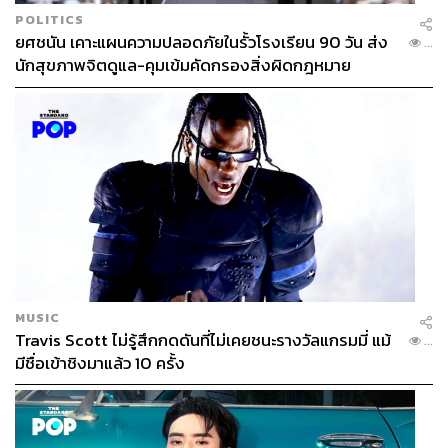
POLITICS
ยศชนัน เคาะแผนความปลอดภัยในรั้วโรงเรียน 90 วัน ส่ง
...
นักสุขภาพจิตดูแล-คุมเข้มคัดกรองสิ่งผิดกฎหมาย
MUSIC
Travis Scott ไม่รู้สึกกดดันที่ไม่เคยชนะรางวัลแกรมมี่ แม้
...
มีชื่อเข้าชิงมาแล้ว 10 ครั้ง