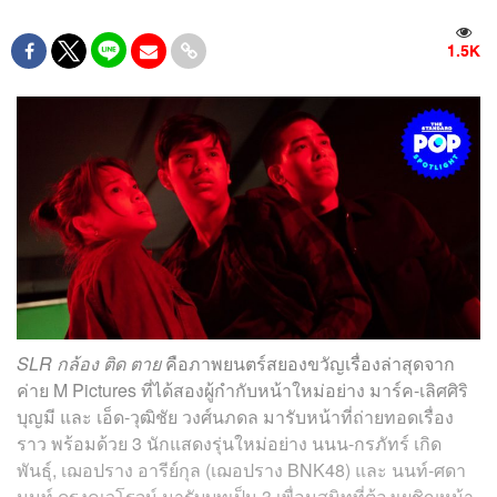
1.5K
SLR กล้อง ติด ตาย
คือภาพยนตร์สยองขวัญเรื่องล่าสุดจาก
ค่าย M Pictures ที่ได้สองผู้กำกับหน้าใหม่อย่าง มาร์ค-เลิศศิริ
บุญมี และ เอ็ด-วุฒิชัย วงศ์นภดล มารับหน้าที่ถ่ายทอดเรื่อง
ราว พร้อมด้วย 3 นักแสดงรุ่นใหม่อย่าง นนน-กรภัทร์ เกิด
พันธุ์, เฌอปราง อารีย์กุล (เฌอปราง BNK48) และ นนท์-ศดา
นนท์ ดุรงคเวโรจน์ มารับบทเป็น 3 เพื่อนสนิทที่ต้องเผชิญหน้า