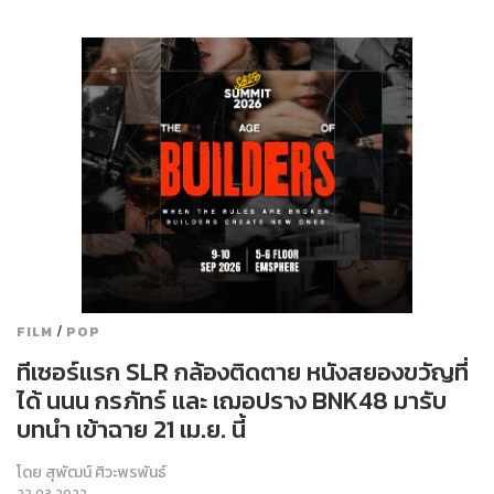
/
FILM
POP
ทีเซอร์แรก SLR กล้องติดตาย หนังสยองขวัญที่
ได้ นนน กรภัทร์ และ เฌอปราง BNK48 มารับ
บทนำ เข้าฉาย 21 เม.ย. นี้
โดย
สุพัฒน์ ศิวะพรพันธ์
22.03.2022