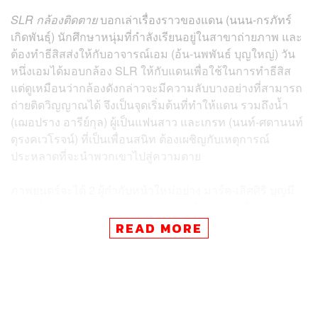
SLR กล้องติดตาย
บอกเล่าเรื่องราวของแดน (นนน-กรภัทร์
เกิดพันธุ์) นักศึกษาหนุ่มที่กำลังเรียนอยู่ในสาขาถ่ายภาพ และ
ต้องทำธีสิสส่งให้กับอาจารณ์เอม (อ้น-นพพันธ์ บุญใหญ่) วัน
หนึ่งเอมได้มอบกล้อง SLR ให้กับแดนเพื่อใช้ในการทำธีสิส
แต่ดูเหมือนว่ากล้องดังกล่าวจะมีความลับบางอย่างที่สามารถ
ถ่ายติดวิญญาณได้ จึงเป็นจุดเริ่มต้นที่ทำให้แดน รวมถึงน้ำ
(เฌอปราง อารีย์กุล) ผู้เป็นแฟนสาว และเกรท (นนท์-ศดานนท์
ดุรงคเวโรจน์) ที่เป็นเพื่อนสนิท ต้องเผชิญกับเหตุการณ์
ประหลาดที่จะนำพวกเขาไปสู่ความตาย
ภาพยนตร์จะได้ 2 ผู้กำกับหน้าใหม่อย่าง มาร์ค-เลิศศิริ บุญมี
และ เอ็ด-วุฒิชัย วงศ์นภดล มารับหน้าที่ถ่ายทอดเรื่องราวสุด
สยองในครั้งนี้ โดยได้ผู้กำกับมากฝีมืออย่าง โขม-ก้องเกียรติ
READ MORE
โขมศิริ เจ้าของผลงาน
ลองของ
(2548) มาดูแลในตำแหน่ง
โปรดิวเซอร์
เสริมทัพด้วย 4 นักแสดงมากฝีมือ นำโดย นนน-กรภัทร์ เกิด
พันธุ์ จากซีรีส์
The Gifted Graduation
(2563) มารับบทเป็น