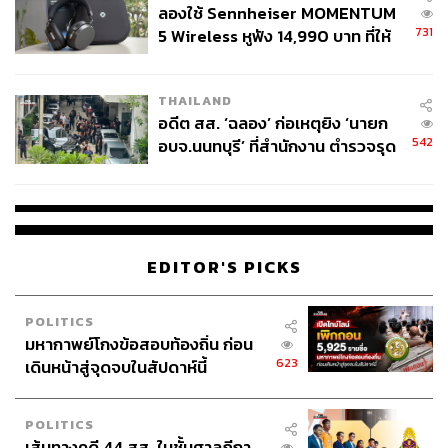
ลองใช้ Sennheiser MOMENTUM
731
5 Wireless หูฟัง 14,990 บาท ที่ให้
ผู้ใช้ถอดเปลี่ยนแบตเองได้ ก่อนกฎ
EU บังคับปีหน้า
THAILAND
อดีต สส. ‘ฉลอง’ ก่อเหตุยิง ‘นายก
542
อบจ.นนทบุรี’ ที่สำนักงาน ตำรวจรุด
ลงพื้นที่
EDITOR'S PICKS
POLITICS
มหากาพย์โกงข้อสอบท้องถิ่น ก่อน
623
เดินหน้าสู่จุดจบในสัปดาห์นี้
POLITICS
เส้นทางคดี 44 สส. ในชั้นศาลฎีกา