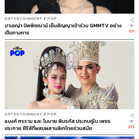
ABOUT THE AUTHOR
สุพัฒน์ ศิวะพรพันธ์
ENTERTAINMENT
/
POP
Content Creator ผู้หลงใหลในทุกศาสตร์และ
ปาเอญ่า นิพพิชฌาน์ เซ็นสัญญาเข้าร่วม GMMTV อย่าง
วัฒนธรรมของประเทศญี่ปุ่น
371
เป็นทางการ
ENTERTAINMENT
/
POP
แบงค์ ศรราม และ โมบาย พิมรภัส ประกบคู่ใน เพชร
373
ประกาย ซีรีส์ที่ผสมผสานลิเกไทยร่วมสมัย