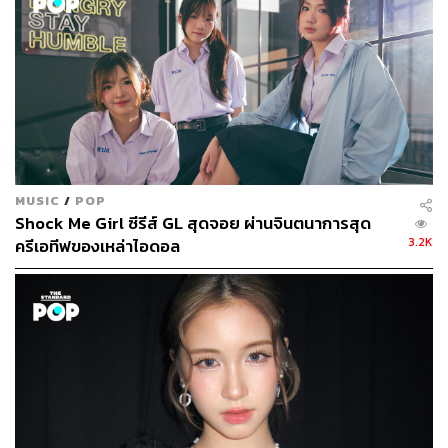
TAGS:
BNK48
M Pictures
เฌอปราง อารีย์กุล
MUSIC
/
POP
นนน-กรภัทร์ เกิดพันธุ์
SLR กล้องติดตาย
Shock Me Girl ซีรีส์ GL สุดจอย ผ่านจินตนาการสุด
3.2K
ครีเอทีฟของเหล่าไอดอล
250