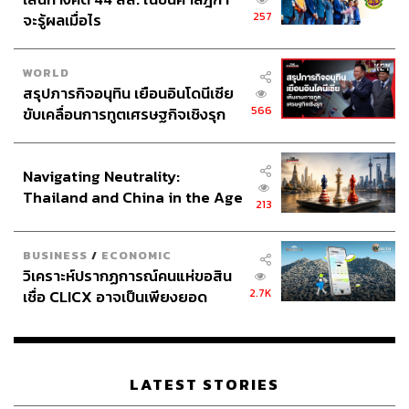
257
จะรู้ผลเมื่อไร
WORLD
สรุปภารกิจอนุทิน เยือนอินโดนีเซีย
566
ขับเคลื่อนการทูตเศรษฐกิจเชิงรุก
ประกาศหุ้นส่วนยุทธศาสตร์ไทย –
อินโดนีเซีย
Navigating Neutrality:
Thailand and China in the Age
213
of a New Global Order
BUSINESS
/
ECONOMIC
วิเคราะห์ปรากฏการณ์คนแห่ขอสิน
2.7K
เชื่อ CLICX อาจเป็นเพียงยอด
ภูเขาน้ำแข็ง ของปัญหาหนี้ครัว
เรือนไทยที่ถูกซุกไว้
LATEST STORIES