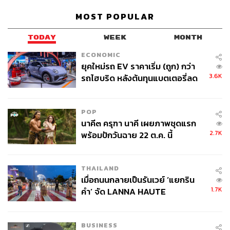
MOST POPULAR
TODAY
WEEK
MONTH
ECONOMIC
ยุคใหม่รถ EV ราคาเริ่ม (ถูก) กว่า
3.6K
รถไฮบริด หลังต้นทุนแบตเตอรี่ลด
ลง - จีนแห่บุกตลาดเกิดใหม่
POP
นาคี๓ ครุฑา นาคี เผยภาพชุดแรก
2.7K
พร้อมปักวันฉาย 22 ต.ค. นี้
THAILAND
เมื่อถนนกลายเป็นรันเวย์ ‘แยกริน
1.7K
คำ’ จัด LANNA HAUTE
COUTURE กลางสายฝน
BUSINESS