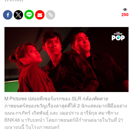
250
M Pictures ปล่อยทีเซอร์แรกของ
SLR กล้องติดตาย
ภาพยนตร์สยองขวัญเรื่องล่าสุดที่ได้ 2 นักแสดงมากฝีมืออย่าง
นนน-กรภัทร์ เกิดพันธุ์ และ เฌอปราง อารีย์กุล สมาชิกวง
BNK48 มารับบทนำ โดยภาพยนตร์มีกำหนดฉายในวันที่ 21
เมษายนนี้ ในโรงภาพยนตร์