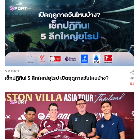
ครั้งที่แล้วจนทำให้ต้องลดค่าใช้จ่ายในส่วนอื่นๆ ในขณะ
เดียวกันก็ต้องเพิ่มเงินลงทุนในการทำละครและคอนเทนต์
อื่นๆ หลังจากที่เจอกับคู่แข่งหน้าใหม่อย่าง Netflix และ
Amazon ที่กำลังเติบโตขึ้น เช่นเดียวกับ Apple ที่กำลังลงมา
เล่นในตลาดนี้
อย่างไรด็ตาม กำไรของ Sky คงไม่ได้เติบโตขึ้นจากค่า
ลิขสิทธิ์ที่ลดลง แต่คาดว่าการลงทุนในคอนเทนต์อื่นๆ น่าจะ
สูงขึ้น
SPORT
เช็กปฏิทิน! 5 ลีกใหญ่ยุโรป เปิดฤดูกาลวันไหนบ้าง?
64