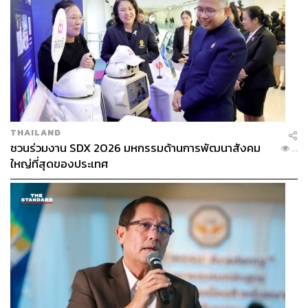
การประมูลครั้งต่อไป (2019-2022) จะเกิดความตระหนักถึง
ค่าลิขสิทธิ์มากขึ้น
“การเปลี่ยนแปลงของตลาดถ่ายทอดสดจะเกิดขึ้นจากการส่ง
ต่อคอนเทนต์ผ่านระบบดิจิทัล และนั่นคือโอกาสที่เราจะเชื่อม
ต่อไปสู่ผู้คนมากขึ้น นอกจากนี้แปลว่าตลาดกำลังพัฒนา โดย
เรากำลังเชื่อมต่อกันแบบทวิภาค เราสามารถรู้ได้ว่าลูกค้า
ของเราคือใคร และเรารู้ว่าพวกเขาจะยอมจ่ายเงินเท่าไร
THAILAND
สำหรับคอนเทนต์ของพวกเรา ฉะนั้นเราจะสามารถประเมิน
ชวนร่วมงาน SDX 2026 มหกรรมด้านการพัฒนาสังคม
...
มูลค่าคอนเทนต์ในรูปแบบที่เป็นวิทยาศาสตร์มากขึ้น”
ใหญ่ที่สุดของประเทศ
ตลอดช่วงหลายปีที่ผ่านมา การเปลี่ยนแปลงของพฤติกรรมคน
รับชมกีฬาได้ส่งผลต่อความเปลี่ยนแปลงของค่าลิขสิทธิ์และ
ช่องทางการส่งต่อคอนเทนต์สู่ผู้ชม ซึ่งน่าสนใจว่าในการเข้า
ประมูลลิขสิทธิ์ครั้งนี้ เราได้เห็นสื่อดิจิทัลทีวี สื่อออนไลน์ หรือ
แม้กระทั่งบริษัทเทคโนโลยีที่เริ่มหันมาสนใจคอนเทนต์กีฬา
เจ้าใดจะก้าวขึ้นมาคว้าลิขสิทธิ์นี้เป็นเจ้าแรกในปี 2019-2022
แต่สิ่งที่ต้องลุ้นยิ่งกว่าในเวลานี้คือเราจะได้รับชมฟุตบอลโลก
2018 ที่ประเทศรัสเซีย ซึ่งกำลังจะแข่งขันกันในเดือนมีนาคม