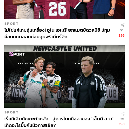
Photo: AFP
SPORT
ไม่ใช่แค่เกมอุ่นเครื่อง! อูไน เอเมรี ยกแมตช์ดวลบีจี ปทุม
236
คือบททดสอบก่อนลุยพรีเมียร์ลีก
นอกจากนี้เมื่อเดือนธันวาคมที่ผ่านมา ทั้งสองบริษัทได้ทำการ
เซ็นสัญญาสงบศึกเพื่อแบ่งปันคอนเทนต์กีฬาร่วมกัน โดยเป็น
ดีลที่ทำให้ทั้งคู่สามารถซื้อช่องไปถ่ายทอดผ่านทางระบบของ
คู่แข่งได้ เพื่อเป็นการรับมือความเปลี่ยนแปลงของพฤติกรรม
คนดูที่เกิดจากผลกระทบของโลกออนไลน์
ดีลนี้ทำให้ Sky สามารถเข้าถึงลิขสิทธิ์ถ่ายทอดสดพรีเมียร์
ลีก, ยูฟ่าแชมเปียนส์ลีก และยูโรปาลีกของ BT ซึ่งแฟนกีฬา
สามารถรับชมได้ผ่านการซื้อแพ็กเกจของ Sky
เช่นเดียวกัน BT สามารถเข้าถึงช่องของ Now TV ที่ประกอบ
SPORT
ไปด้วย Sky Atlantic, Sky One, Sky Living, Sky Sports และ
เริ่มที่เสียนักเตะตัวหลัก… สู่การโบกมือลาของ ‘เอ็ดดี ฮาว’
Sky Cinema รวมถึง BT จะร่วมขาย Now TV ของ Sky อีก
150
เกิดอะไรขึ้นกับนิวคาสเซิล?
ด้วย