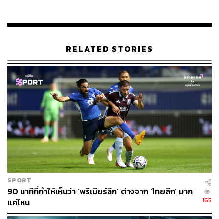
ขณะที่ BT Sport จ่ายไปทั้งหมด 960 ล้านปอนด์ สำหรับ 42
เกมในระบบเดียวกัน
RELATED STORIES
ค่าลิขสิทธิ์ถ่ายทอดสดพรีเมียร์ลีก อังกฤษ ตั้งแต่ปี 1992
(ข้อมูลจาก
Telegraph)
การแข่งขันลดลงจาก Media Disruption
โดยหนึ่งในสาเหตุที่ค่าลิขสิทธิ์ลดลง เนื่องจากทั้งสองบริษัท
SPORT
ประสบปัญหาการเงินและไม่มีคู่แข่งหน้าใหม่เข้ามาทำการ
90 นาทีที่ทำให้เห็นว่า ‘พรีเมียร์ลีก’ ต่างจาก ‘ไทยลีก’ มาก
165
แค่ไหน
ประมูลอย่างจริงจัง ส่งผลให้การแข่งขันเพื่อแย่งชิงลิขสิทธิ์ลด
ลง โดยเฉพาะทาง Sky ที่ทุ่มเงินมหาศาลในการซื้อลิขสิทธิ์