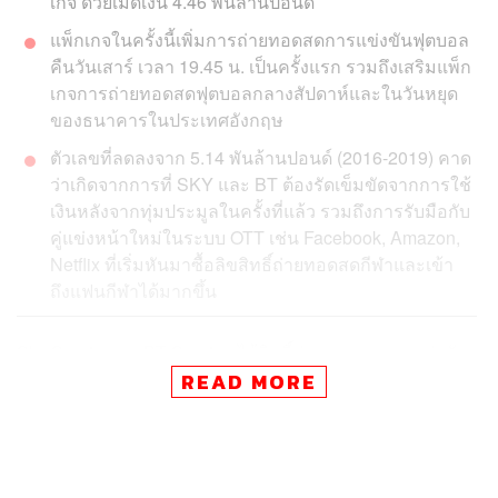
เกจ ด้วยเม็ดเงิน 4.46 พันล้านปอนด์
แพ็กเกจในครั้งนี้เพิ่มการถ่ายทอดสดการแข่งขันฟุตบอล
คืนวันเสาร์ เวลา 19.45 น. เป็นครั้งแรก รวมถึงเสริมแพ็ก
เกจการถ่ายทอดสดฟุตบอลกลางสัปดาห์และในวันหยุด
ของธนาคารในประเทศอังกฤษ
ตัวเลขที่ลดลงจาก 5.14 พันล้านปอนด์ (2016-2019) คาด
ว่าเกิดจากการที่ SKY และ BT ต้องรัดเข็มขัดจากการใช้
เงินหลังจากทุ่มประมูลในครั้งที่แล้ว รวมถึงการรับมือกับ
คู่แข่งหน้าใหม่ในระบบ OTT เช่น Facebook, Amazon,
Netflix ที่เริ่มหันมาซื้อลิขสิทธิ์ถ่ายทอดสดกีฬาและเข้า
ถึงแฟนกีฬาได้มากขึ้น
Sky Sports และ BT Sport จะได้สิทธิ์ถ่ายทอดสดการแข่งขัน
ฟุตบอลพรีเมียร์ลีก อังกฤษ ต่อไปถึงปี 2022 หลังปิดดีลคว้า
READ MORE
สิทธิ์ถ่ายทอดสดการแข่งขันทั้งหมด 5 จาก 7 แพ็กเกจ
โดย Sky Sports คว้าไปทั้งหมด 4 แพ็กเกจ ด้วยเม็ดเงินมูลค่า
3.58 พันล้านปอนด์ ถ่ายทอดสดการแข่งขันทั้งหมด 128 เกม