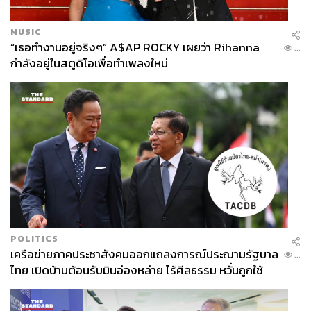
และเมื่อวันที่
8 สิงหาคม ปี 2017 ที่ผ่านมา beIN Sports ก็ได้
MUSIC
แถลงข่าวเปิดตัวแอปพลิเคชัน beIN Sports Connect อย่าง
“เธอทำงานอยู่จริงๆ” A$AP ROCKY เผยว่า Rihanna
...
เป็นทางการในประเทศไทย ซึ่งเปิดโอกาสให้แฟนบอล
กำลังอยู่ในสตูดิโอเพื่อทำเพลงใหม่
สามารถรับชมการแข่งขันผ่านอินเทอร์เน็ตทั้งแบบถ่ายทอด
สดและออนดีมานด์ ที่สามารถรับชมผ่านโทรศัพท์มือถือ
แท็บเล็ต และคอมพิวเตอร์ นอกจากนี้ยังสามารถรับชมย้อน
หลังได้อีกด้วย
THE STANDARD ได้มีโอกาสพูดคุยกับ
มร.ไมค์ เคอร์
กรรมการผู้จัดการประจำภูมิภาคเอเชีย บีอิน เอเชีย แปซิฟิก
ในงานแถลงข่าวเปิดตัวแอปพลิเคชัน beIN Sports Connect
ในประเทศไทย ถึงมุมมองที่เขามีต่อค่าลิขสิทธิ์ถ่ายทอดสด
พรีเมียร์ลีก อังกฤษ ที่กำลังจะประมูลในครั้งนี้ (2019-2022)
POLITICS
“เราได้เห็นค่าลิขสิทธิ์กีฬาที่สูงขึ้นมาก ผมอยู่ในวงการ
เครือข่ายภาคประชาสังคมออกแถลงการณ์ประณามรัฐบาล
...
ถ่ายทอดสดกีฬามากว่า 17 ปี ฉะนั้นผมเห็นตัวเลขที่เติบโตขึ้น
ไทย เปิดบ้านต้อนรับมินอ่องหล่าย ไร้ศีลธรรม หวั่นถูกใช้
ทุกปี ทุกครั้งที่เกิดการประมูลขึ้น เราจะคิดตลอดว่าไม่มีทาง
เป็นเครื่องมือกดขี่ชาวเมียนมา
สูงขึ้น แต่สถิติก็ถูกทำลายในการประมูลทุกครั้ง ผมคิดว่าใน