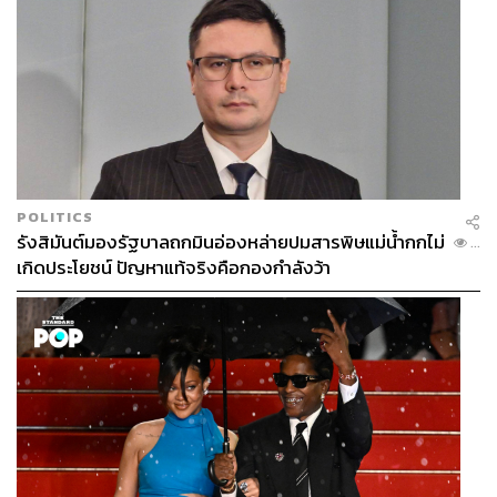
(มหาชน) หรือ
ซีทีเอช ทุ่มเงินไปถึง 202 ล้านปอนด์ (ราว
9,900 ล้านบาท) คว้าสิทธิ์ถ่ายทอดสด พร้อมพาไทยขึ้นแท่น
ประเทศที่จ่ายค่าลิขสิทธิ์แพงที่สุดเป็นอันดับ 2 ของโลก โดยมี
มูลค่าสูงขึ้นจากเดิมถึง 432%
หลังจากปี 2016-2019 ลิขสิทธิ์การถ่ายทอดสดก็ตกเป็นของ
beIN Sports ซึ่งเมื่อวันที่ 26 เมษายน ปี 2016
ช่อง PPTV HD
หมายเลข 36 ได้แถลงข่าวจับมือกับ beIN คว้าลิขสิทธิ์
POLITICS
ถ่ายทอดสดฟุตบอลพรีเมียร์ลีกเป็นเวลา 3 ปี และกลายเป็นฟรี
รังสิมันต์มองรัฐบาลถกมินอ่องหล่ายปมสารพิษแม่น้ำกกไม่
...
ทีวีเจ้าแรกของประเทศไทยที่คว้าสิทธิ์ถ่ายทอดสดการแข่งขัน
เกิดประโยชน์ ปัญหาแท้จริงคือกองกำลังว้า
ฟุตบอลพรีเมียร์ลีก อังกฤษ โดยรับสิทธิ์การถ่ายทอดสดผ่าน
ทางดิจิทัลทีวีและเว็บไซต์
ต่อด้วยในวันที่ 27 กรกฎาคม 2016 ทรูวิชั่นส์ได้แถลงข่าว
คว้าสิทธิ์ถ่ายทอดสดฟุตบอลพรีเมียร์ลีก อังกฤษ ใน
ประเทศไทย ร่วมกับ
beIN Sports
เป็นเวลา 3 ปีเช่นกัน โดย
เป็นการถ่ายทอดสดผ่านระบบโทรทัศน์ดาวเทียมบอกรับ
สมาชิกและสตรีมมิงผ่านอุปกรณ์ smart device ต่างๆ