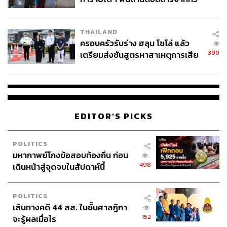
สามารถรับชมเทนนิส ATP ทั้งหมด 37 รายการตลอดปี รวม
โลกภายใน 6 วัน
ถึงการแข่งขัน US Open เทนนิสระดับแกรนด์สแลมอีกด้วย
ซึ่งนับเป็นก้าวแรกที่เราได้เห็นเทนนิสย้ายจากการถ่ายทอดสด
THAILAND
ผ่านโทรทัศน์ไปสู่ระบบ
Over-the-Top (OTT) ระบบที่เผยแพร่
ครอบครัวรับร่าง ฮลุน โซโล่ แล้ว
คอนเทนต์ผ่านอินเทอร์เน็ต
390
เตรียมส่งชันสูตรหาสาเหตุการเสีย
ชีวิต
ขาลงของการถ่ายทอดสดฟุตบอลผ่านโทรทัศน์?
แดน โรน บรรณาธิการกีฬาของ BBC Sport เชื่อแบบนั้น
เนื่องจากที่ผ่านมาได้เห็นทั้งสองบริษัทอย่าง Sky และ BT ที่
แข่งขันกันอย่างดุเดือดจนค่าลิขสิทธิ์กระโดดจาก 3.3 พันล้าน
EDITOR'S PICKS
ปอนด์ในปี 2013-2016 ไปถึง 5.1 พันล้านปอนด์ในปี 2016-
2019 แต่สุดท้ายทั้งสองบริษัทก็ได้จับมือกันแลกเปลี่ยนคอน
POLITICS
เทนต์ รวมถึงการประมูลลิขสิทธิ์ครั้งล่าสุด ทั้งสองฝ่ายก็ต่างมี
มหากาพย์โกงข้อสอบท้องถิ่น ก่อน
สาเหตุให้ต้องรัดเข็มขัดในการใช้เงินมากขึ้น
498
เดินหน้าสู่จุดจบในสัปดาห์นี้
ซึ่งในระหว่างที่ยักษ์ใหญ่ในวงการโทรทัศน์กำลังรัดเข็มขัด
สื่ออังกฤษก็มีรายงานว่าบริษัท Amazon กำลังเฝ้าคอยติดตาม
POLITICS
การประมูลอย่างใกล้ชิด โดยเฉพาะสองแพ็กเกจที่เหลือ ซึ่ง
เส้นทางคดี 44 สส. ในชั้นศาลฎีกา
152
จะรู้ผลเมื่อไร
หลายฝ่ายเชื่อว่าทั้งสองแพ็กเกจยังไม่ถูกประมูลออกไป