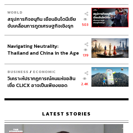
เนื่องจากยังไม่มีฝ่ายใดสามารถยื่นข้อเสนอที่เพียงพอสำหรับ
ค่าลิขสิทธิ์ขั้นต่ำ
WORLD
สรุปภารกิจอนุทิน เยือนอินโดนีเซีย
อย่างไรก็ตาม ลิขสิทธิ์ถ่ายทอดสดจากต่างประเทศคาดว่าจะ
503
ขับเคลื่อนการทูตเศรษฐกิจเชิงรุก
มีมูลค่าสูงขึ้นหรือเท่าเดิม ซึ่งน่าจะเป็นอีกหนึ่งปัจจัยที่ช่วยส่ง
ประกาศหุ้นส่วนยุทธศาสตร์ไทย –
เสริมให้ลีกฟุตบอลที่ประสบความสำเร็จมากที่สุดในแง่ของ
อินโดนีเซีย
การตลาด สามารถนำเงินมาลงทุนในลีกได้อย่างต่อเนื่อง
Navigating Neutrality:
Thailand and China in the Age
139
สำหรับลิขสิทธิ์ถ่ายทอดสดการแข่งขันฟุตบอลพรีเมียร์ลีกใน
of a New Global Order
ไทยตลอด 3 ช่วงที่ผ่านมา ได้มีผู้ถือสิทธิ์ถ่ายทอดสดทั้งหมด 3
BUSINESS
/
ECONOMIC
รายที่เป็นผู้ให้บริการผ่านระบบโทรทัศน์ โดยเมื่อปี 2007-
วิเคราะห์ปรากฏการณ์คนแห่ขอสิน
2013
บริษัท ทรูวิชั่นส์ จำกัด (มหาชน) ผู้ประกอบการ
2.4K
เชื่อ CLICX อาจเป็นเพียงยอด
โทรทัศน์ผ่านสายเคเบิลทั่วประเทศในเครือบริษัท ทรู
ภูเขาน้ำแข็ง ของปัญหาหนี้ครัว
คอร์ปอเรชั่น จำกัด (มหาชน)
คว้าสิทธิ์ถ่ายทอดสดพรีเมียร์ลีก
เรือนไทยที่ถูกซุกไว้
โดยจากรายงานระบุว่าทรูวิชั่นส์จ่ายค่าลิขสิทธิ์ไปทั้งหมด 38
ล้านปอนด์ (ราว 1,800 ล้านบาท) สำหรับลิขสิทธิ์ในช่วงปี
LATEST STORIES
2010-2013
ต่อมาในปี 2013-2016
บริษัท เคเบิล ไทย โฮลดิ้ง จำกัด