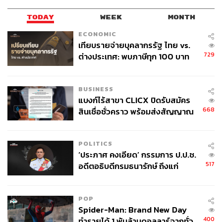
ประจำทั้งสองได้คว้าไปแล้ว 5 แพ็กเกจด้วยเม็ดเงิน 4.46 พัน
TODAY
WEEK
MONTH
ล้านปอนด์ ซึ่งน้อยกว่าสถิติสูงสุดครั้งที่แล้วอยู่ที่ 5.14 พันล้าน
ปอนด์ หลายฝ่ายคาดว่าสองแพ็กเกจที่เหลือ ซึ่งเป็นลิขสิทธิ์
ECONOMIC
ถ่ายทอดสดเกมกลางสัปดาห์และเกมในวันหยุดธนาคารของ
เทียบรายจ่ายบุคลากรรัฐ ไทย vs.
729
ประเทศอังกฤษ จะเป็นบริษัทหน้าใหม่ของที่มีช่องทาง
ต่างประเทศ: พบภาษีทุก 100 บาท
ของคนไทยใช้ไปกับข้าราชการเฉียด
ถ่ายทอดสดผ่านระบบอินเทอร์เน็ต
40 บาท
BUSINESS
Telegraph สำนักข่าวในประเทศอังกฤษ เชื่อว่าสองแพ็กเกจที่
แบงก์ไร้สาขา CLICX ปิดรับสมัคร
เหลืออาจตกเป็นของ Amazon ที่คาดว่าจะไม่ซื้อแพ็กเกจที่
668
สินเชื่อชั่วคราว พร้อมส่งสัญญาณ
แพงที่สุด แต่อาจจะมองหาแพ็กเกจที่ถูกลงมา ขณะที่
เตือนกลุ่มกู้เงินผิดวัตถุประสงค์-ให้
Facebook และ Twitter ยังคงไม่แสดงท่าทีต้องการซื้อลิขสิทธิ์
ข้อมูลเท็จ เตรียมดำเนินคดีเด็ดขาด
ถ่ายทอดสดอย่างชัดเจน โดยสองแพ็กเกจแบ่งเป็นลิขสิทธิ์
POLITICS
ถ่ายทอดสดแพ็กเกจละ 20 เกมต่อหนึ่งฤดูกาล เป็นระยะเวลา
‘ประภาศ คงเอียด’ กรรมการ ป.ป.ช.
3 ปี
517
อดีตอธิบดีกรมธนารักษ์ ถึงแก่
อนิจกรรม
ก่อนหน้านี้ Amazon บริษัทอีคอมเมิร์ซยักษ์ใหญ่จากสหรัฐฯ
ได้ปิดดีลคว้าลิขสิทธิ์ถ่ายทอดสดการแข่งขันเทนนิส ATP
POP
Spider-Man: Brand New Day
World Tour ซึ่งสมาชิก Amazon Prime ในประเทศอังกฤษ
400
ทำรายได้ 1 พันล้านดอลลาร์จากทั่ว