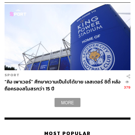
SPORT
“คิง เพาเวอร์” ศึกษาความเป็นไปได้ขาย เลสเตอร์ ซิตี้ หลัง
379
ถือครองสโมสรกว่า 15 ปี
MORE
Sky Sports ผู้ถือลิขสิทธิ์ถ่ายทอดสดพรีเมียร์ลีก อังกฤษ ตั้งแต่
ครั้งแรกในปี 1992 (
ข้อมูลจาก
Telegraph)
Amazon ผู้ที่จะคว้าสองแพ็กเกจสุดท้าย?
การซื้อขายครั้งนี้ประกอบไปด้วย 7 แพ็กเกจ หลังจากที่ขา
MOST POPULAR