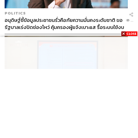
นี้ผ่านทางช่องทางใด
POLITICS
อนุดิษฐ์ชี้ข้อมูลประชาชนรั่วคือภัยความมั่นคงระดับชาติ ขอ
อ้างอิง:
...
รัฐบาลเร่งปิดช่องโหว่ คุ้มครองผู้แจ้งเบาะแส รื้อระบบใช้งบ
www.bbc.com/sport/football/43002985
ไซเบอร์
www.bbc.com/news/business-42164708
www.theguardian.com/football/2018/feb/13/sky-bt-sp
ort-premier-league-tv-rights
www.telegraph.co.uk/football/2018/02/13/sky-sports-
secures-majority-premier-league-tv-games-new-446/
www.telegraph.co.uk/business/2018/02/13/premier-l
eague-takes-first-ever-pay-cut-bt-sky-pay-less-live/
www.telegraph.co.uk/business/2017/12/15/sky-bt-stri
ke-deal-sell-others-channels/
www.prachachat.net/news_detail.php?newsid=1354
BUSINESS
/
MARKET
866639
IAA ยกระดับมาตรฐานใหม่นักวิเคราะห์ไทย คุมเกณฑ์ใช้ AI
...
www.fourfourtwo.com/th/news/pptv-khwaalikhsiththit
ทำบทวิเคราะห์ พร้อมเปิดตัวเครื่องหมาย IAA ต่อท้ายชื่อ
haaythdphriiemiiyrliik-3-pii-2016-2019
sport.mthai.com/football-inter/267546.html