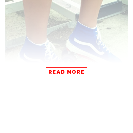
READ MORE
นอกจากจะซื้อมาเดินเล่น ไม่ใช่สิ ไถเล่น แถวบ้านแล้ว ทั่ว
ห้างในไทยยุคนั้นยังมีโซนสเกตให้วัยรุ่นได้มาแฮงเอาต์กันอีก
ด้วย ถ้านึกไม่ออกก็นึกถึงประมาณโซนโบว์ลิงหรือเต้นคัฟ
เวอร์สมัยนี้ ที่เป็นลานกว้าง มีวัยรุ่นมาจับกลุ่มพูดคุย เล่นสเกต