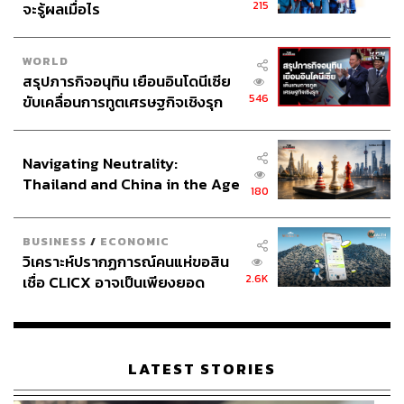
215
จะรู้ผลเมื่อไร
WORLD
สรุปภารกิจอนุทิน เยือนอินโดนีเซีย
546
ขับเคลื่อนการทูตเศรษฐกิจเชิงรุก
ประกาศหุ้นส่วนยุทธศาสตร์ไทย –
อินโดนีเซีย
Navigating Neutrality:
Thailand and China in the Age
180
of a New Global Order
BUSINESS
/
ECONOMIC
วิเคราะห์ปรากฏการณ์คนแห่ขอสิน
2.6K
เชื่อ CLICX อาจเป็นเพียงยอด
ภูเขาน้ำแข็ง ของปัญหาหนี้ครัว
เรือนไทยที่ถูกซุกไว้
LATEST STORIES