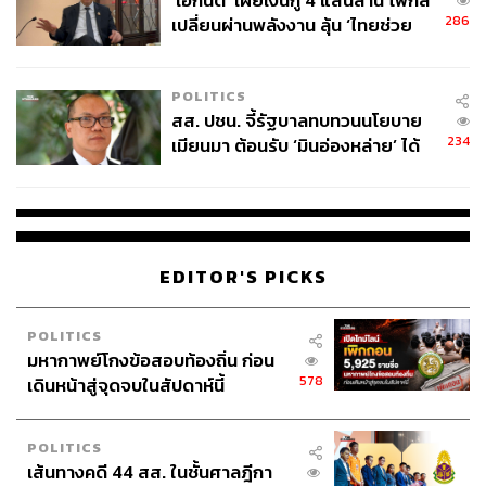
‘เอกนิติ’ เผยเงินกู้ 4 แสนล้าน โฟกัส
286
เปลี่ยนผ่านพลังงาน ลุ้น ‘ไทยช่วย
ไทยพลัส’ เฟส 2 รอประเมินความ
เหมาะสม
POLITICS
สส. ปชน. จี้รัฐบาลทบทวนนโยบาย
234
เมียนมา ต้อนรับ ‘มินอ่องหล่าย’ ได้
แค่สัญญาว่างเปล่า
160
ABOUT THE AUTHOR
EDITOR'S PICKS
นทธัญ แสงไชย
นักเขียน พิสูจน์อักษร บรรณาธิการหนังสือเล่ม
POLITICS
และโปรดิวเซอร์พอดแคสต์ สนใจในเรื่อง
มหากาพย์โกงข้อสอบท้องถิ่น ก่อน
ศิลปะ ภาพยนตร์ เพลง และหนังสือ IG:
@jorborgor
578
เดินหน้าสู่จุดจบในสัปดาห์นี้
POLITICS
เส้นทางคดี 44 สส. ในชั้นศาลฎีกา