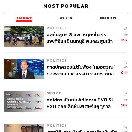
MOST POPULAR
TODAY
WEEK
MONTH
POLITICS
ผลชันสูตร 8 ศพ เหตุยิงใน รร.
897
เทพศิรินทร์ นนทบุรี พบกระสุนเข้า
จุดสำคัญ ‘ศีรษะ-หน้าอก’ ครูถูกยิง
4 นัด จากระยะไกล
POLITICS
ศาลปกครองไม่รับฟ้อง ‘หมอสรณ’
644
ขอเพิกถอนมติสรรหา กสทช. ชี้ยัง
ทุกวันนี้วัฒนธรรมสเกตอาจไม่ได้เปรี้ยงปร้างเท่าช่วง 30 ปีที่
ไม่ใช่ผู้เดือดร้อนเสียหาย
แล้ว แต่ตามห้างบางแห่งก็ยังมีลานไอซ์สเกตให้ได้ไประลึกถึง
ยุคทองที่เราต้องไปหัดเดินบนรองเท้าสเกตกัน ไม่แน่บางที
SPORT
อาจจะถึงเวลาที่พวกเราหลายคนต้องพาลูกๆ ไปซิ่งที่ลาน
adidas เปิดตัว Adizero EVO SL
สเกตกันบ้างแล้วก็เป็นได้
507
EXO คอลเล็กชันพิเศษรับฤดูกาล
College Football
พิสูจน์อักษร:
ลักษณ์นารา พักตร์เพียงจันทร์
POLITICS
TAGS:
วัฒนธรรมสเกต
รองเท้าสเกต