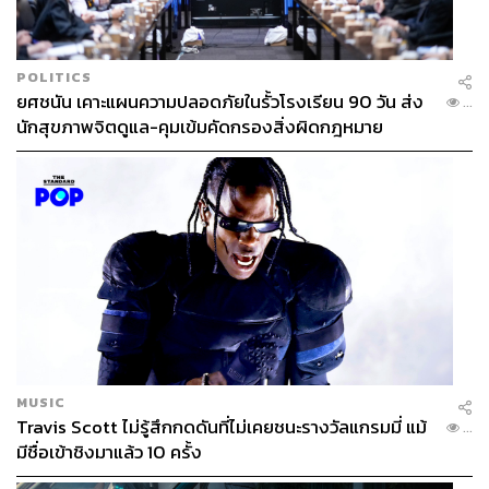
POLITICS
ยศชนัน เคาะแผนความปลอดภัยในรั้วโรงเรียน 90 วัน ส่ง
...
นักสุขภาพจิตดูแล-คุมเข้มคัดกรองสิ่งผิดกฎหมาย
MUSIC
Travis Scott ไม่รู้สึกกดดันที่ไม่เคยชนะรางวัลแกรมมี่ แม้
...
มีชื่อเข้าชิงมาแล้ว 10 ครั้ง