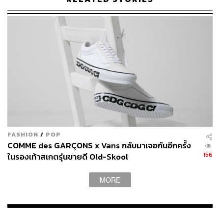
หลังจากยุครองเท้าสเกตแบบสี่ล้อเหมือนล้อรถยนต์ผ่านไป วัย
รุ่นไทยก็ได้ต้อนรับวัฒนธรรมสเกตใหม่ที่มาในรูปแบบอินไลน์
สเกต ซึ่งมีล้อเรียงเป็นแถวเดียว ที่เราเรียกกันติดปากว่าโรล
เลอร์เบลด (ซึ่งจริงๆ เป็นชื่อยี่ห้อรองเท้าอินไลน์สเกตของ
Nordica) และแน่นอน ทุกบ้านที่มีวัยรุ่นต้องมีโรลเลอร์เบลด
พ่อแม่ใครทุ่มทุนหน่อยก็ต้องมีออปชันมาให้พร้อมทั้งสนับมือ
สนับเข่า สนับศอก และหมวกกันน็อก
ซึ่งในยุคเดียวกันนี้ก็มีอีกหนึ่งรองเท้าสเกตที่เข้ามามีอิทธิพล
กับวัยรุ่นไทยอย่างมาก นั่นคือไอซ์สเกต ที่ใครอยากเล่นก็
จำเป็นต้องมีรองเท้าไว้ที่บ้าน เพราะมันเล่นแถวบ้านไม่ได้ แต่
FASHION
/
POP
ต้องไปเล่นที่มหานครแห่งไอซ์สเกตยุคนั้น คือลานไอซ์สเกต
COMME des GARÇONS x Vans กลับมาเจอกันอีกครั้ง
เวิลด์เทรดเซ็นเตอร์ (ปัจจุบันคือเซ็นทรัลเวิลด์) และในห้าง
156
ในรองเท้าสเกตรุ่นขายดี Old-Skool
ยี่ห้ออิมพีเรียล ที่มีลานไอซ์สเกตให้วัยรุ่นได้ซิ่งกันอย่างเปรม
ปรีดิ์
MORE