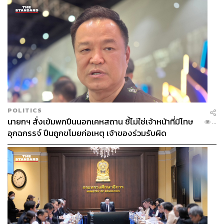
POLITICS
นายกฯ สั่งเข้มพกปืนนอกเคหสถาน ชี้ไม่ใช่เจ้าหน้าที่มีโทษ
...
อุกฉกรรจ์ ปืนถูกขโมยก่อเหตุ เจ้าของร่วมรับผิด