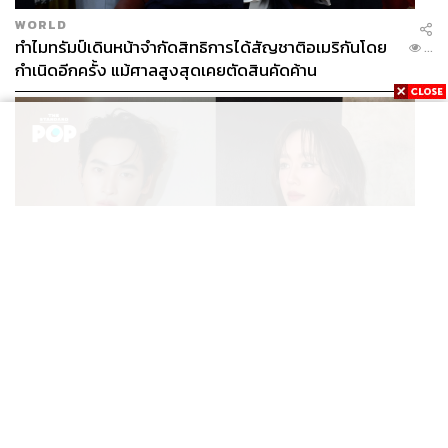
WORLD
ทำไมทรัมป์เดินหน้าจำกัดสิทธิการได้สัญชาติอเมริกันโดย
...
กำเนิดอีกครั้ง แม้ศาลสูงสุดเคยตัดสินคัดค้าน
ENTERTAINMENT
เก้า นพเก้า และ พาย รินรดา เตรียมร่วมงานกันใน ‘รสกาล
...
Enchanted Taste In Time’