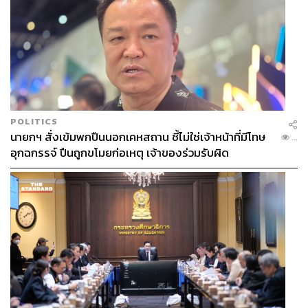
POLITICS
นายกฯ สั่งเข้มพกปืนนอกเคหสถาน ชี้ไม่ใช่เจ้าหน้าที่มีโทษ
...
อุกฉกรรจ์ ปืนถูกขโมยก่อเหตุ เจ้าของร่วมรับผิด