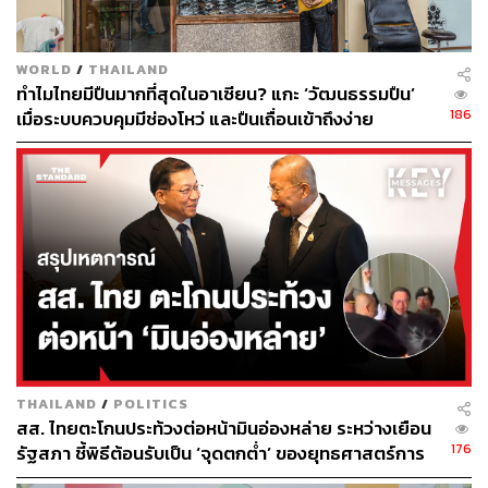
WORLD
/
THAILAND
ทำไมไทยมีปืนมากที่สุดในอาเซียน? แกะ ‘วัฒนธรรมปืน’
186
เมื่อระบบควบคุมมีช่องโหว่ และปืนเถื่อนเข้าถึงง่าย
THAILAND
/
POLITICS
สส. ไทยตะโกนประท้วงต่อหน้ามินอ่องหล่าย ระหว่างเยือน
176
รัฐสภา ชี้พิธีต้อนรับเป็น ‘จุดตกต่ำ’ ของยุทธศาสตร์การ
ทูตไทย