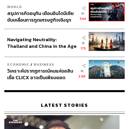
WORLD
สรุปภารกิจอนุทิน เยือนอินโดนีเซีย
544
ขับเคลื่อนการทูตเศรษฐกิจเชิงรุก
ประกาศหุ้นส่วนยุทธศาสตร์ไทย –
อินโดนีเซีย
Navigating Neutrality:
Thailand and China in the Age
175
of a New Global Order
ECONOMIC
/
BUSINESS
วิเคราะห์ปรากฏการณ์คนแห่ขอสิน
2.6K
เชื่อ CLICX อาจเป็นเพียงยอด
ภูเขาน้ำแข็ง ของปัญหาหนี้ครัว
เรือนไทยที่ถูกซุกไว้
LATEST STORIES