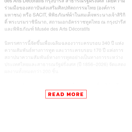
des Arts Décoratifs กรุงปารีส สาธารณรัฐฝรั่งเศส โดยความ
ร่วมมือของสถาบันส่งเสริมศิลปหัตถกรรมไทย (องค์การ
มหาชน) หรือ SACIT, พิพิธภัณฑ์ผ้าในสมเด็จพระนางเจ้าสิริกิ
ติ์ พระบรมราชินีนาถ, สถานเอกอัครราชทูตไทย ณ กรุงปารีส
และพิพิธภัณฑ์ Musée des Arts Décoratifs
นิทรรศการนี้จัดขึ้นเพื่อเฉลิมฉลองวาระครบรอบ 340 ปี แห่ง
ความสัมพันธ์ทางการทูต และวาระครบรอบ 170 ปี แห่งการ
สถาปนาความสัมพันธ์ทางการทูตอย่างเป็นทางการระหว่าง
ประเทศไทยและสาธารณรัฐฝรั่งเศส (ปี 1856–2026) จัดแสดง
ผลงานทั้งหมดกว่า 200 ชิ้น
ประกอบด้วยฉลองพระองค์ชุดกระโปรงและเครื่องใช้ เครื่อง
ประดับที่ได้รับการออกแบบโดย ปิแอร์ บัลแมง นักออกแบบ
READ MORE
ชาวฝรั่งเศสร่วมกับสถาบันงานปักชั้นสูงเลอซาจ รวมไปถึงนัก
ออกแบบชาวไทย โดยมุ่งเน้นไปที่ผลงานการพัฒนาเครื่อง
แต่งกายประจำราชสำนักและบทบาทที่สื่อสะท้อนออกไปบน
เวทีโลก ผ่านการจัดแสดงฉลองพระองค์ในสมเด็จพระนางเจ้า
สิริกิติ์ พระบรมราชินีนาถ พระบรมราชชนนีพันปีหลวง