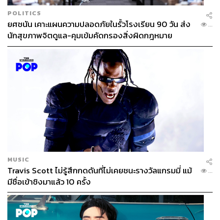
POLITICS
ยศชนัน เคาะแผนความปลอดภัยในรั้วโรงเรียน 90 วัน ส่ง
...
นักสุขภาพจิตดูแล-คุมเข้มคัดกรองสิ่งผิดกฎหมาย
MUSIC
Travis Scott ไม่รู้สึกกดดันที่ไม่เคยชนะรางวัลแกรมมี่ แม้
...
มีชื่อเข้าชิงมาแล้ว 10 ครั้ง