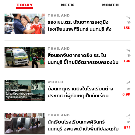
TODAY
WEEK
MONTH
THAILAND
รอง ผบ.ตร. บัญชาการเหตุยิง
1.5K
โรงเรียนเทพศิรินทร์ นนทบุรี สั่ง
ค้นหา 2 รอบยืนยันไร้คนติดค้าง พบ
ศพปู่-ย่าที่บ้านพักผู้ก่อเหตุ
THAILAND
สื่อนอกจับตากราดยิง รร. ใน
1.4K
นนทบุรี ชี้ไทยมีอัตราครอบครองปืน
สูงในระดับต้นของภูมิภาค
TAGS:
Thailand
ฝรั่งเศส
ชุดไทยพระราชนิยม
UNESCO
France
WORLD
สมเด็จพระเจ้าลูกเธอ เจ้าฟ้าสิริวัณณวรี นารีรัตนราช
ย้อนเหตุกราดยิงในโรงเรียนต่าง
กัญญา
0.9K
ประเทศ ที่ผู้ก่อเหตุเป็นนักเรียน
ราชวงศ์จักรี
ชุดไทย
THAILAND
นักเรียนโรงเรียนเทพศิรินทร์
877
นนทบุรี อพยพเข้ายังพื้นที่ปลอดภัย