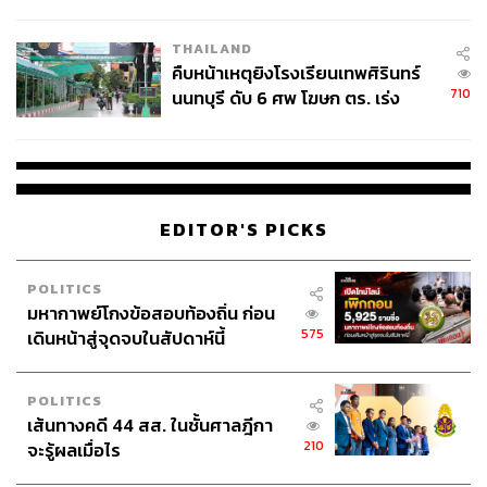
ชั่วคราว หลังเหตุใช้อาวุธปืนภายใน
โรงเรียนคลี่คลาย
THAILAND
คืบหน้าเหตุยิงโรงเรียนเทพศิรินทร์
339
710
นนทบุรี ดับ 6 ศพ โฆษก ตร. เร่ง
สอบปมขโมยปืนปู่ก่อเหตุ
ABOUT THE AUTHOR
THE STANDARD TEAM
กองบรรณาธิการ THE STANDARD
EDITOR'S PICKS
POLITICS
มหากาพย์โกงข้อสอบท้องถิ่น ก่อน
575
เดินหน้าสู่จุดจบในสัปดาห์นี้
POLITICS
เส้นทางคดี 44 สส. ในชั้นศาลฎีกา
210
จะรู้ผลเมื่อไร