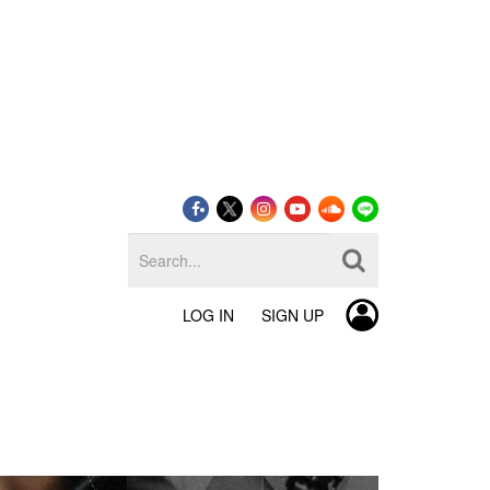
LOG IN
SIGN UP