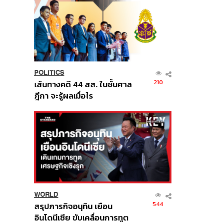
POLITICS
210
เส้นทางคดี 44 สส. ในชั้นศาล
ฎีกา จะรู้ผลเมื่อไร
WORLD
544
สรุปภารกิจอนุทิน เยือน
อินโดนีเซีย ขับเคลื่อนการทูต