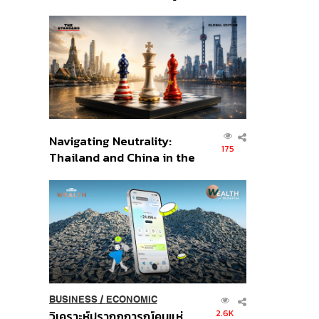
เศรษฐกิจเชิงรุก ประกาศหุ้น
ส่วนยุทธศาสตร์ไทย –
อินโดนีเซีย
Navigating Neutrality:
175
Thailand and China in the
Age of a New Global
Order
BUSINESS
/
ECONOMIC
2.6K
วิเคราะห์ปรากฏการณ์คนแห่