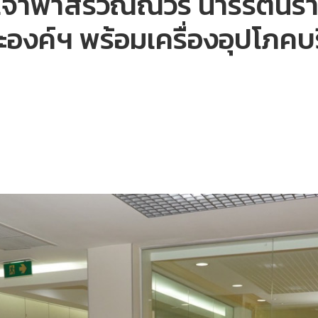
 เจ้าฟ้าสิริวัณณวรี นารีรั
องค์ฯ พร้อมเครื่องอุปโภคบ