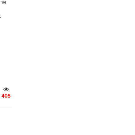
พาด
ะ
น
405