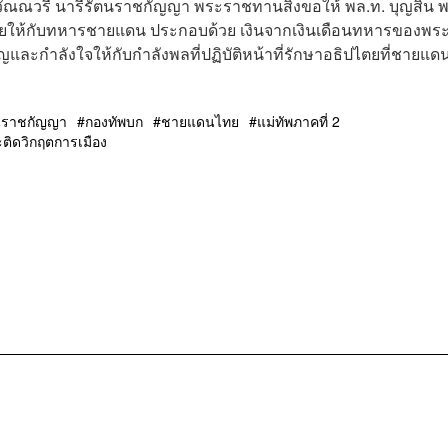
สิริวัณณวรี นารีรัตนราชกัญญา พระราชทานสิ่งขอให้ พล.ท. บุญสิน 
กจ่ายให้กับทหารชายแดน ประกอบด้วย เงินจากเงินเดือนทหารของพร
ญและกำลังใจให้กับกำลังพลที่ปฏิบัติหน้าที่รักษาอธิปไตยที่ชายแด
ัตนราชกัญญา
กองทัพบก
ชายแดนไทย
แม่ทัพภาคที่ 2
ะติดวิกฤตการเมือง