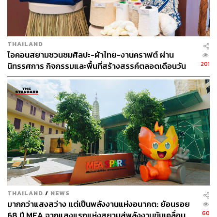
อยู่ในศูนย์การค้า ไม่มีข้อจำกัดต่างๆ ในการเดินทางไปโรง
พยาบาล ศูนย์สุขภาพฯ นี้จะช่วยเติมเต็มสมดุลชีวิต
ด้วยบริการทางการแพทย์แบบบูรณาการและเป็น One Stop
THAILAND
Service โดย SIRIRAJ H Solutions จะเปิดให้บริการศูนย์
ไอคอนสยามชวนชมศิลปะ-ผ้าไทย-งานคราฟต์ ผ่าน
ตรวจสุขภาพ, ศูนย์สุขภาพเพศชาย, ศูนย์สุขภาพผู้หญิง,
201
นิทรรศการ กิจกรรมและพื้นที่สร้างสรรค์ตลอดเดือนวัน
คลินิกคลายเครียด, ศูนย์กายภาพบำบัด, ศูนย์สุขภาพเด็กและ
แม่ [ADVERTORIAL]
วัยรุ่น, ศูนย์สุขภาพผิวหนังและความงาม, ศูนย์สุขภาพสำหรับ
ผู้ออกกำลังกาย และสัปปายะสถาน โดยแพทย์แผนไทย
ประยุกต์ศิริราชรวมถึงพันธมิตรด้านสุขภาพอีกหลายภาค
ส่วน ทั้งนี้ คาดว่าจะเปิดให้บริการอย่างเป็นทางการในปี
2566
นอกจากนี้ภายในงานแถลงข่าวยังมีกิจกรรมมากมายมาให้
ได้ทดลองใช้บริการ เช่น บูธแนะนำการตรวจสุขภาพ
Checkup Center บูธแพทย์แผนไทยประยุกต์ศิริราช แนะนำ
การวินิจฉัยโรคด้วยการแพทย์แผนไทย การใช้สมุนไพรไทย
THAILAND
/
NEWS
เพื่อการรักษาโรค เทคนิคยืดเหยียดป้องกัน Office Syndrome
มากกว่าแสงสว่าง แต่เป็นพลังงานแห่งอนาคต: ย้อนรอย
มีการแนะนำอาหารตามธาตุเจ้าเรือน บูธเวชศาสตร์ฟื้นฟูและ
60
68 ปี MEA จากแสงแรกแห่งสยามสู่พลังงานขับเคลื่อน