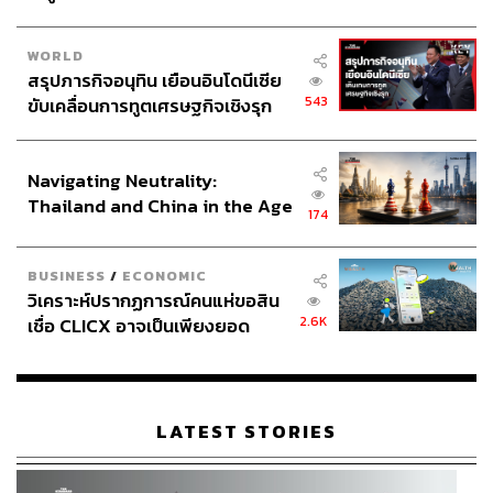
ภาพ: ICONSIAM
TAGS:
ICONSIAM
Advertorial
โรงพยาบาลศิริราช
WORLD
SIRIRAJ H Solutions
สรุปภารกิจอนุทิน เยือนอินโดนีเซีย
543
ขับเคลื่อนการทูตเศรษฐกิจเชิงรุก
ประกาศหุ้นส่วนยุทธศาสตร์ไทย –
อินโดนีเซีย
Navigating Neutrality:
Thailand and China in the Age
174
of a New Global Order
3.3K
BUSINESS
/
ECONOMIC
วิเคราะห์ปรากฏการณ์คนแห่ขอสิน
2.6K
เชื่อ CLICX อาจเป็นเพียงยอด
ภูเขาน้ำแข็ง ของปัญหาหนี้ครัว
ABOUT THE AUTHOR
เรือนไทยที่ถูกซุกไว้
THE STANDARD TEAM
กองบรรณาธิการ THE STANDARD
LATEST STORIES