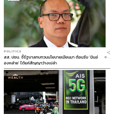
POLITICS
สส. ปชน. จี้รัฐบาลทบทวนนโยบายเมียนมา ต้อนรับ ‘มินอ่
...
องหล่าย’ ได้แค่สัญญาว่างเปล่า