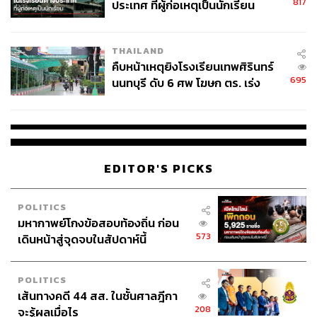
817
ประเทศ ที่ผู้ก่อเหตุเป็นนักเรียน
พยาบาลครั้งนี้ ถือเป็นการรวมพลังกันของ 2 ผู้นำ จาก 2
วงการ คือ วงการธุรกิจรีเทลและองค์กรภาครัฐที่ให้บริการ
ทางการแพทย์ และเป็นอีกก้าวสำคัญของการพัฒนาเมืองย่าน
THAILAND
ฝั่งธนบุรี รวมถึงเป็นการยกระดับคุณภาพชีวิต ทำให้
คืบหน้าเหตุยิงโรงเรียนเทพศิรินทร์
ประชาชนจำนวนมากเข้าถึงการดูแลสุขภาพ ภายใต้คอนเซ
695
นนทบุรี ดับ 6 ศพ โฆษก ตร. เร่ง
ปต์แบบบูรณาการ ด้วยความสะดวกสบายและรวดเร็วยิ่งขึ้น”
สอบปมขโมยปืนปู่ก่อเหตุ
สุพจน์กล่าว
สำหรับโครงการ ICS มิกซ์ยูส ไลฟ์สไตล์ ทาวน์ แห่งใหม่ย่าน
ฝั่งธนบุรี ให้บริการครบครันทั้งศูนย์การค้า อาคารสำนักงาน
EDITOR'S PICKS
และโรงแรม ตั้งอยู่บนศักยภาพทำเลทองเชื่อมต่อจากไอคอน
สยาม โดยมีรถไฟฟ้าสายสีทอง สถานีเจริญนคร เป็นจุดเชื่อม
POLITICS
ต่อ ซึ่งสามารถดึงดูดกลุ่มลูกค้าหลักทั้งพนักงานออฟฟิศ
มหากาพย์โกงข้อสอบท้องถิ่น ก่อน
เจ้าของธุรกิจ และประชาชนทั่วไป รวมถึงนักธุรกิจและท่อง
573
เดินหน้าสู่จุดจบในสัปดาห์นี้
เที่ยวที่มาใช้บริการของทรู ไอคอน ฮอลล์ ไอคอนสยาม โดย
คาดว่าจะมีการหมุนเวียนของผู้เข้ามาใช้บริการโครงการ
POLITICS
ICS มากกว่าวันละ 40,000 คน
เส้นทางคดี 44 สส. ในชั้นศาลฎีกา
208
จะรู้ผลเมื่อไร