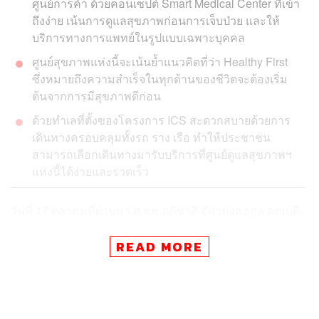
ศูนย์การค้า ด้วยคอนเซปต์ Smart Medical Center ที่เข้า
ถึงง่าย เน้นการดูแลสุขภาพก่อนการเจ็บป่วย และให้
บริการทางการแพทย์ในรูปแบบเฉพาะบุคคล
ศูนย์สุขภาพแห่งนี้จะเน้นย้ำแนวคิดที่ว่า Healthy First
ซึ่งหมายถึงความสำเร็จในทุกด้านของชีวิตจะต้องเริ่ม
ต้นจากการมีสุขภาพดีก่อน
ด้วยทำเลที่ตั้งของโครงการ ICS สะดวกสบายด้วยการ
เดินทางครอบคลุมทั้งรถ ราง เรือ ทำให้ประชาชน
สามารถเลือกเดินทางมารับบริการที่ศูนย์ดูแลสุขภาพฯ
แห่งนี้ได้ง่ายและรวดเร็ว
วันที่ 17 ตุลาคมที่ผ่านมา ศ.นพ.อภิชาติ อัศวมงคลกุล คณบดี
คณะแพทยศาสตร์ศิริราชพยาบาล มหาวิทยาลัยมหิดล เป็น
ประธานแถลงข่าว โดยมี ศ.คลินิก นพ.วิศิษฎ์ วามวาณิชย์ ผู้
READ MORE
อำนวยการโรงพยาบาลศิริราช และ คุณสุพจน์ ชัยวัฒน์ศิริกุล
กรรมการผู้จัดการ บริษัท ไอซีเอส จำกัด ผู้ดำเนินโครงการ
ICS มิกซ์ยูส ไลฟ์สไตล์ ทาวน์ ร่วมแถลงข่าวเปิดตัว ‘SIRIRAJ
H Solutions’ ศูนย์ดูแลสุขภาพครบวงจรแห่งแรกนอกพื้นที่