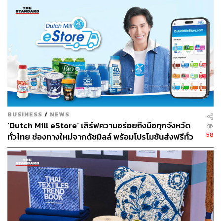
ก่อนเกิดการเจ็บป่วย เพื่อสามารถใช้ชีวิตได้เต็มศักยภาพ โดย
ทีมบุคลากรทางการแพทย์ของคณะแพทยศาสตร์ศิริราช
พยาบาลทำหน้าที่เป็น ‘โค้ชสุขภาพ’ หรือ Health Coach ด้วย
นวัตกรรมและเทคโนโลยีที่ได้รับการรับรองตามมาตรฐาน
ทางการแพทย์ และให้คำปรึกษาดูแลสุขภาพแบบ
Personalized Care หรือการแพทย์เฉพาะบุคคล และบูรณา
การเชื่อมโยงข้อมูลการรักษาแบบไร้รอยต่อ
ศ.คลินิก นพ.วิศิษฎ์ วามวาณิชย์ ผู้อำนวยการโรงพยาบาล
BUSINESS
/
NEWS
ศิริราช กล่าวว่า SIRIRAJ H Solutions มีเป้าหมาย ‘Happy-
‘Dutch Mill eStore’ เสิร์ฟความอร่อยถึงมือทุกจังหวัด
Healthy-Holistic’ จะเป็นศูนย์สุขภาพเชิงรุกที่ให้การดูแลคัด
58
ทั่วไทย ช่องทางใหม่จากดัชมิลล์ พร้อมโปรโมชันส่งฟรีทั่ว
กรองสุขภาพเชิงลึก (Innovative Checkup), ดูแลเชิงป้องกัน
ประเทศ ส่งไว สั่งก่อนเที่ยง ได้ของวันถัดไป ส่งสินค้าแบบ
(Preventive Treatment), เสริมสร้างสมดุลชีวิต (Mind & Body
เย็นตรงจากโรงงาน [ADVERTORIAL]
Balance), ฟื้นฟูศักยภาพ (Enhancement & Therapeutic)
และชะลอความเสื่อม (Revitalized & Anti-Aging) โดยทีม
แพทย์และบุคลากรทางการแพทย์จะเป็นโค้ชสุขภาพที่ร่วม
ออกแบบโปรแกรมการดูแลสุขภาพทั้งกายและใจให้ตรงตาม
ไลฟ์สไตล์เฉพาะบุคคล เข้าถึงง่ายสำหรับทุกช่วงวัย เพราะตั้ง