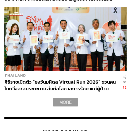
กายภาพบำบัด สาธิตการรักษาภาวะปวดคอ บ่า ไหล่ และ
เมือง ผ่าน MEA SPARK
โรคไหล่ติด ด้วยเครื่อง Shock Wave และ PMS บูธ Aesthetic
ให้คำปรึกษาปัญหาโรคผิวหนัง สุขภาพผิว เส้นผม หนังศีรษะ
บาง ผมร่วง และการดูแลโรคเล็บครบวงจร และบูธการให้
ความรู้เชิงป้องกันและการดูแลตนเอง โดยศูนย์เบาหวาน
ศิริราชและฝ่ายการพยาบาล โรงพยาบาลศิริราช
THAILAND
ศิริราชเปิดตัว “ธงวันมหิดล Virtual Run 2026” ชวนคน
72
ไทยวิ่งสะสมระยะทาง ส่งต่อโอกาสการรักษาแก่ผู้ป่วย
เนื่องในวันมหิดล ประจำปี 2569 [PR NEWS]
MORE