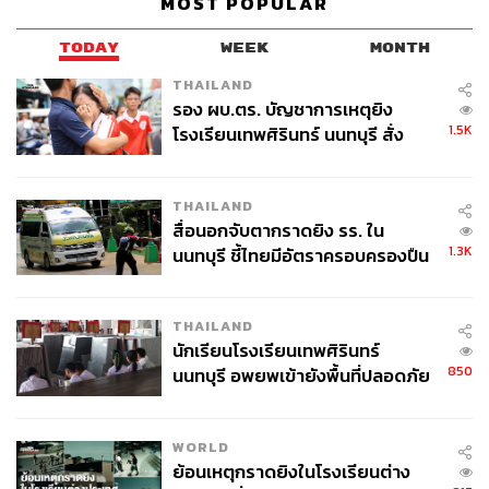
MOST POPULAR
ด้าน คุณสุพจน์ ชัยวัฒน์ศิริกุล กรรมการผู้จัดการ บริษัท ไอซี
TODAY
WEEK
MONTH
เอส จำกัด กล่าวว่า เพื่อให้ประชาชนสามารถเข้าถึงบริการ
THAILAND
ทางการแพทย์ได้สะดวกยิ่งขึ้น การเลือกเปิดศูนย์ดูแลสุขภาพ
รอง ผบ.ตร. บัญชาการเหตุยิง
ครบวงจรภายในอาคารที่มีบริการหลากหลายในรูปแบบมิกซ์
1.5K
โรงเรียนเทพศิรินทร์ นนทบุรี สั่ง
ยูส ไลฟ์สไตล์ ทาวน์ ที่มีทั้งอาคารสำนักงาน ธุรกิจรีเทล และ
ค้นหา 2 รอบยืนยันไร้คนติดค้าง พบ
โรงแรม จะสามารถตอบโจทย์กลุ่มลูกค้าที่เข้ามารับบริการ
ศพปู่-ย่าที่บ้านพักผู้ก่อเหตุ
ได้หลากหลาย สอดคล้องกับพฤติกรรมของคนรุ่นใหม่ที่
THAILAND
ต้องการบริหารเวลาที่จำกัดภายใต้ไลฟ์สไตล์ที่ชื่นชอบ
สื่อนอกจับตากราดยิง รร. ใน
1.3K
นนทบุรี ชี้ไทยมีอัตราครอบครองปืน
และด้วยศักยภาพทำเลที่ตั้งของโครงการ ICS ที่สะดวกสบาย
สูงในระดับต้นของภูมิภาค
ด้วยการเดินทางครอบคลุมทั้งรถ ราง เรือ ทำให้ประชาชน
สามารถเลือกเดินทางมารับบริการที่ศูนย์ดูแลสุขภาพฯ แห่งนี้
THAILAND
นักเรียนโรงเรียนเทพศิรินทร์
ได้ง่ายและรวดเร็ว สำหรับ SIRIRAJ H Solutions เป็นศูนย์
850
นนทบุรี อพยพเข้ายังพื้นที่ปลอดภัย
สุขภาพเชิงป้องกันและบูรณาการสมดุลชีวิต ขนาดใหญ่ที่ใช้
ชั่วคราว หลังเหตุใช้อาวุธปืนภายใน
พื้นที่มากกว่า 3,000 ตารางเมตร เต็มพื้นที่บนชั้น 5 ของ
โรงเรียนคลี่คลาย
โครงการ ICS
WORLD
ย้อนเหตุกราดยิงในโรงเรียนต่าง
“ความร่วมมือระหว่าง ICS และคณะแพทยศาสตร์ศิริราช