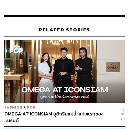
RELATED STORIES
ศ.นพ.อภิชาติ อัศวมงคลกุล คณบดีคณะแพทยศาสตร์ศิริราช
พยาบาล มหาวิทยาลัยมหิดล กล่าวว่า คณะแพทยศาสตร์
ศิริราชพยาบาล มหาวิทยาลัยมหิดล ร่วมกับบริษัท ไอซีเอส
จำกัด เปิดบริการศูนย์สุขภาพเชิงป้องกันและบูรณาการสมดุล
ชีวิตภายใต้ชื่อ SIRIRAJ H Solutions ซึ่งถือเป็นนวัตกรรม
บริการทางการแพทย์แห่งแรกที่เปิดให้บริการในศูนย์การค้า
เป็นระบบที่เรียกว่า Decentralized Health Center โดยมุ่งเน้น
ให้ผู้รับบริการสามารถเข้าถึงง่ายและสะดวก เหมาะกับไลฟ์
สไตล์ของคนรุ่นใหม่ที่ให้ความสำคัญกับการดูแลสุขภาพ
โดยศูนย์สุขภาพแห่งนี้จะเน้นย้ำแนวคิดที่ว่า Healthy First ซึ่ง
หมายถึงความสำเร็จในทุกด้านของชีวิตจะต้องเริ่มต้นจาก
FASHION
/
POP
OMEGA AT ICONSIAM บูติกริมแม่น้ำแห่งแรกของ
การมีสุขภาพดีเสียก่อน ทั้งนี้ คณะแพทยศาสตร์ศิริราช
23
แบรนด์
พยาบาล มีเป้าหมายที่จะเป็นต้นแบบในการปลุกกระแสคน
ไทยให้หันมาดูแลสุขภาพตนเองทั้งกายและใจให้แข็งแรง