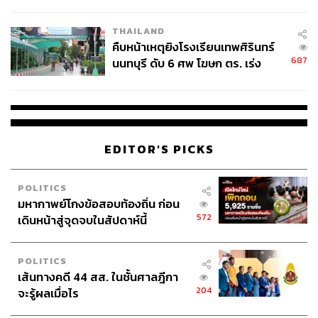
THAILAND
คืบหน้าเหตุยิงโรงเรียนเทพศิรินทร์
687
นนทบุรี ดับ 6 ศพ โฆษก ตร. เร่ง
สอบปมขโมยปืนปู่ก่อเหตุ
105
EDITOR'S PICKS
ABOUT THE AUTHOR
ไพศาล ฮาแว
POLITICS
Junior Content Creator ประจำกอง
บรรณาธิการข่าว
มหากาพย์โกงข้อสอบท้องถิ่น ก่อน
572
เดินหน้าสู่จุดจบในสัปดาห์นี้
ABOUT THE PHOTOGRAPHER
ฐานิส สุดโต
POLITICS
บรรณาธิการภาพ ประจำสำนักข่าว THE
เส้นทางคดี 44 สส. ในชั้นศาลฎีกา
STANDARD
204
จะรู้ผลเมื่อไร