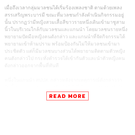
เมื่อถึงเวลากลุ่มมวลชนได้เริ่มร้องเพลงชาติ ตามด้วยเพลง
สรรเสริญพระบารมี ขณะที่มวลชนกำลังดำเนินกิจกรรมอยู่
นั้น ปรากฏว่ามีหญิงสวมเสื้อสีขาวรายหนึ่งเดินเข้ามาชูสาม
นิ้วในบริเวณใกล้กับมวลชนและแกนนำ โดยมวลชนรายหนึ่ง
พยายามปัดมือหญิงคนดังกล่าว และแกนนำที่จัดกิจกรรมได้
พยายามเข้าห้ามปราม พร้อมป้องกันไม่ให้มวลชนเข้ามา
ประชิดตัว แต่ก็มีมวลชนบางส่วนได้พยายามติดตามตัวหญิง
คนดังกล่าวไป กระทั่งตำรวจได้เข้ากันตัวและนำตัวหญิงคน
ดังกล่าวออกจากพื้นที่ทันที
หนึ่งในแกนนำ ศปปส. กล่าวหลังจากเหตุการณ์ดังกล่าวว่า
วันนี้เรามาแสดงความจงรักภักดี ไม่ได้มากระทบกระทั่งกับ
ใคร เขามาชูสามนิ้วจริง แต่เราคุมกันได้ วันนี้ไม่ได้ภาพ
READ MORE
ความรุนแรงจากเราแน่นอน เราไม่ต้องการให้เกิดความ
รุนแรง และพยายามเคลียร์สถานการณ์เป็นอย่างดี
นอกจากนี้ยังระบุด้วยว่าจะมีการจัดกิจกรรมในลักษณะนี้ที่
บริเวณลานสกายวอล์ก แยกปทุมวัน ในวันที่ 13 ของเดือนถัด