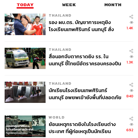
TODAY
WEEK
MONTH
THAILAND
รอง ผบ.ตร. บัญชาการเหตุยิง
1.4K
โรงเรียนเทพศิรินทร์ นนทบุรี สั่ง
ค้นหา 2 รอบยืนยันไร้คนติดค้าง พบ
ศพปู่-ย่าที่บ้านพักผู้ก่อเหตุ
THAILAND
สื่อนอกจับตากราดยิง รร. ใน
1.3K
นนทบุรี ชี้ไทยมีอัตราครอบครองปืน
สูงในระดับต้นของภูมิภาค
THAILAND
นักเรียนโรงเรียนเทพศิรินทร์
840
นนทบุรี อพยพเข้ายังพื้นที่ปลอดภัย
ชั่วคราว หลังเหตุใช้อาวุธปืนภายใน
โรงเรียนคลี่คลาย
TAGS:
ศูนย์รวมประชาชนปกป้องสถาบันพระมหากษัตริย์
WORLD
(ศปปส.)
ย้อนเหตุกราดยิงในโรงเรียนต่าง
ภาคีปกป้องสถาบัน
ความจงรักภักดี
692
ประเทศ ที่ผู้ก่อเหตุเป็นนักเรียน