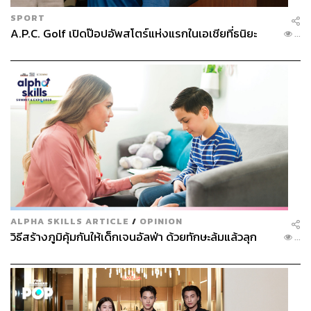
SPORT
A.P.C. Golf เปิดป๊อปอัพสโตร์แห่งแรกในเอเชียที่ธนิยะ
...
ALPHA SKILLS ARTICLE
/
OPINION
วิธีสร้างภูมิคุ้มกันให้เด็กเจนอัลฟ่า ด้วยทักษะล้มแล้วลุก
...