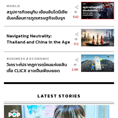
WORLD
สรุปภารกิจอนุทิน เยือนอินโดนีเซีย
542
ขับเคลื่อนการทูตเศรษฐกิจเชิงรุก
ประกาศหุ้นส่วนยุทธศาสตร์ไทย –
อินโดนีเซีย
Navigating Neutrality:
Thailand and China in the Age
172
of a New Global Order
BUSINESS
/
ECONOMIC
วิเคราะห์ปรากฏการณ์คนแห่ขอสิน
2.6K
เชื่อ CLICX อาจเป็นเพียงยอด
ภูเขาน้ำแข็ง ของปัญหาหนี้ครัว
เรือนไทยที่ถูกซุกไว้
LATEST STORIES