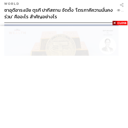
WORLD
ซาอุดีอาระเบีย ตุรกี ปากีสถาน จัดตั้ง ‘ไตรภาคีความมั่นคง
...
ร่วม’ คืออะไร สำคัญอย่างไร
BUSINESS
/
CRYPTOCURRENCY
/
OPINION
/
ฐิภา นว
วัฒนทรัพย์
...
‘New Demand’ ผู้เล่นทองคำรายใหม่ ‘Tether’