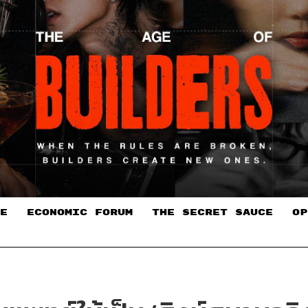
E
ECONOMIC FORUM
THE SECRET SAUCE​
OP