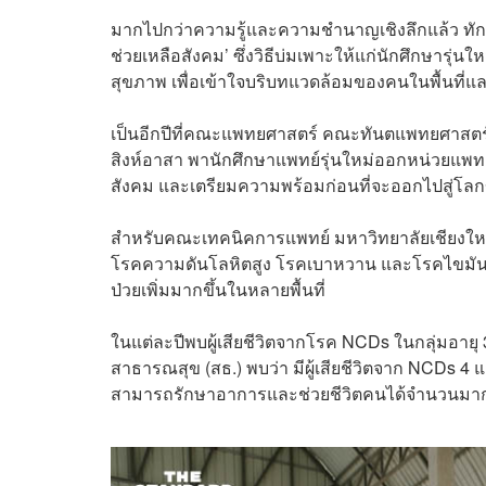
มากไปกว่าความรู้และความชำนาญเชิงลึกแล้ว ทั
ช่วยเหลือสังคม’ ซึ่งวิธีบ่มเพาะให้แก่นักศึกษารุ่นให
สุขภาพ เพื่อเข้าใจบริบทแวดล้อมของคนในพื้นที่แล
เป็นอีกปีที่คณะแพทยศาสตร์ คณะทันตแพทยศาสตร
สิงห์อาสา พานักศึกษาแพทย์รุ่นใหม่ออกหน่วยแพทย์เ
สังคม และเตรียมความพร้อมก่อนที่จะออกไปสู่โ
สำหรับคณะเทคนิคการแพทย์ มหาวิทยาลัยเชียงใหม่ 
โรคความดันโลหิตสูง โรคเบาหวาน และโรคไขมันในเ
ป่วยเพิ่มมากขึ้นในหลายพื้นที่
ในแต่ละปีพบผู้เสียชีวิตจากโรค NCDs ในกลุ่มอาย
สาธารณสุข (สธ.) พบว่า มีผู้เสียชีวิตจาก NCDs 4 แส
สามารถรักษาอาการและช่วยชีวิตคนได้จำนวนมา