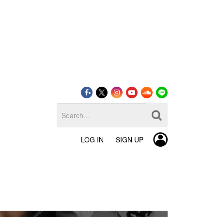
LOG IN
SIGN UP