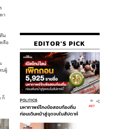
ร
ญหา
ทีม
EDITOR'S PICK
เหลือ
น
บผู้
 ก็
POLITICS
497
มหากาพย์โกงข้อสอบท้องถิ่น
ก่อนเดินหน้าสู่จุดจบในสัปดาห์
นี้