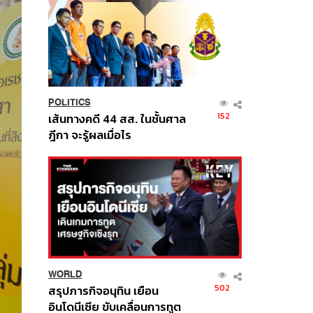
POLITICS
152
เส้นทางคดี 44 สส. ในชั้นศาล
ฎีกา จะรู้ผลเมื่อไร
WORLD
502
สรุปภารกิจอนุทิน เยือน
อินโดนีเซีย ขับเคลื่อนการทูต