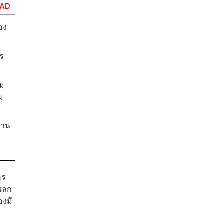
EAD
อง
ร
วม
ม
วาน
คร
งแลก
องมี