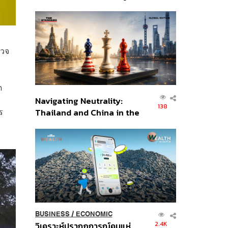
เศรษฐกิจเชิงรุก ประกาศหุ้น
ส่วนยุทธศาสตร์ไทย –
อินโดนีเซีย
รวจ
ด
Navigating Neutrality:
138
ร
Thailand and China in the
Age of a New Global
Order
BUSINESS
/
ECONOMIC
2.4K
วิเคราะห์ปรากฏการณ์คนแห่