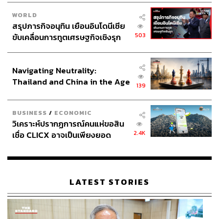
WORLD
สรุปภารกิจอนุทิน เยือนอินโดนีเซีย
503
ขับเคลื่อนการทูตเศรษฐกิจเชิงรุก
ประกาศหุ้นส่วนยุทธศาสตร์ไทย –
อินโดนีเซีย
Navigating Neutrality:
Thailand and China in the Age
139
of a New Global Order
BUSINESS
/
ECONOMIC
วิเคราะห์ปรากฏการณ์คนแห่ขอสิน
2.4K
เชื่อ CLICX อาจเป็นเพียงยอด
ภูเขาน้ำแข็ง ของปัญหาหนี้ครัว
เรือนไทยที่ถูกซุกไว้
LATEST STORIES