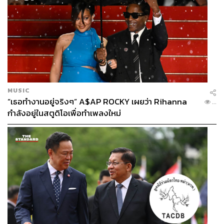
MUSIC
“เธอทำงานอยู่จริงๆ” A$AP ROCKY เผยว่า Rihanna
...
กำลังอยู่ในสตูดิโอเพื่อทำเพลงใหม่