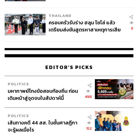
โลกภายใน 6 วัน
THAILAND
ครอบครัวรับร่าง ฮลุน โซโล่ แล้ว
0
เตรียมส่งชันสูตรหาสาเหตุการเสีย
ชีวิต
EDITOR'S PICKS
POLITICS
มหากาพย์โกงข้อสอบท้องถิ่น ก่อน
498
เดินหน้าสู่จุดจบในสัปดาห์นี้
POLITICS
เส้นทางคดี 44 สส. ในชั้นศาลฎีกา
152
จะรู้ผลเมื่อไร