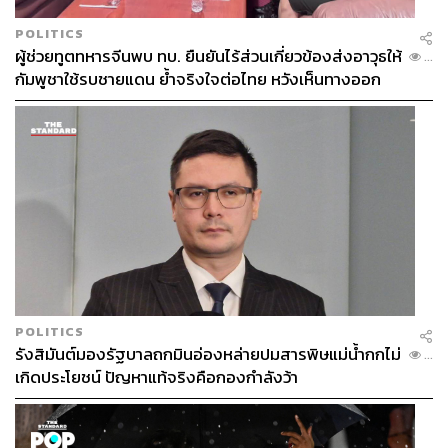
POLITICS
ผู้ช่วยทูตทหารจีนพบ ทบ. ยืนยันไร้ส่วนเกี่ยวข้องส่งอาวุธให้
...
กัมพูชาใช้รบชายแดน ย้ำจริงใจต่อไทย หวังเห็นทางออก
สันติวิธี
POLITICS
รังสิมันต์มองรัฐบาลถกมินอ่องหล่ายปมสารพิษแม่น้ำกกไม่
...
เกิดประโยชน์ ปัญหาแท้จริงคือกองกำลังว้า