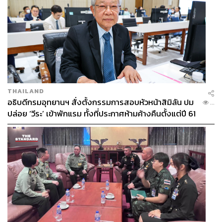
THAILAND
อธิบดีกรมอุทยานฯ สั่งตั้งกรรมการสอบหัวหน้าสิมิลัน ปม
...
ปล่อย ‘วีระ’ เข้าพักแรม ทั้งที่ประกาศห้ามค้างคืนตั้งแต่ปี 61