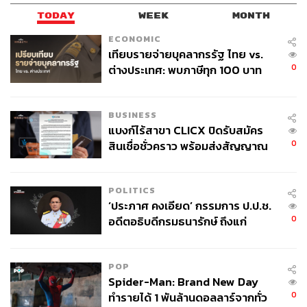
TODAY
WEEK
MONTH
ECONOMIC
เทียบรายจ่ายบุคลากรรัฐ ไทย vs.
0
ต่างประเทศ: พบภาษีทุก 100 บาท
ของคนไทยใช้ไปกับข้าราชการเฉียด
40 บาท
BUSINESS
แบงก์ไร้สาขา CLICX ปิดรับสมัคร
0
สินเชื่อชั่วคราว พร้อมส่งสัญญาณ
เตือนกลุ่มกู้เงินผิดวัตถุประสงค์-ให้
ข้อมูลเท็จ เตรียมดำเนินคดีเด็ดขาด
POLITICS
‘ประภาศ คงเอียด’ กรรมการ ป.ป.ช.
0
อดีตอธิบดีกรมธนารักษ์ ถึงแก่
อนิจกรรม
POP
Spider-Man: Brand New Day
0
ทำรายได้ 1 พันล้านดอลลาร์จากทั่ว