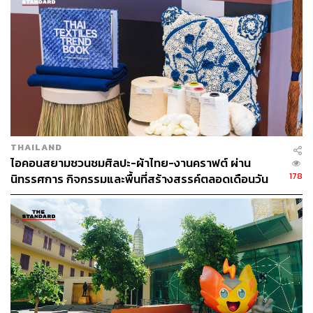
THAILAND
ไอคอนสยามชวนชมศิลปะ-ผ้าไทย-งานคราฟต์ ผ่าน
178
นิทรรศการ กิจกรรมและพื้นที่สร้างสรรค์ตลอดเดือนวัน
แม่ [ADVERTORIAL]