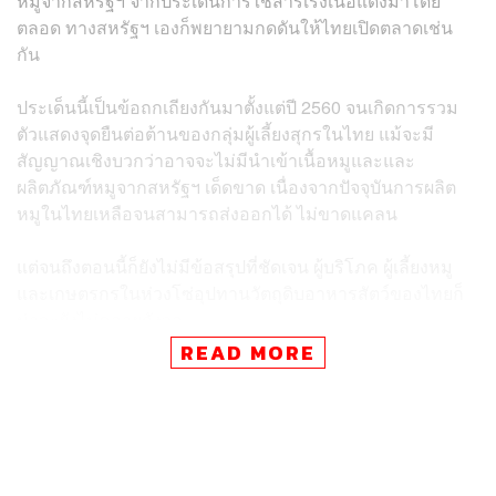
หมูจากสหรัฐฯ จากประเด็นการใช้สารเร่งเนื้อแดงมาโดย
ตลอด ทางสหรัฐฯ เองก็พยายามกดดันให้ไทยเปิดตลาดเช่น
กัน
ประเด็นนี้เป็นข้อถกเถียงกันมาตั้งแต่ปี 2560 จนเกิดการรวม
ตัวแสดงจุดยืนต่อต้านของกลุ่มผู้เลี้ยงสุกรในไทย แม้จะมี
สัญญาณเชิงบวกว่าอาจจะไม่มีนำเข้าเนื้อหมูและและ
ผลิตภัณฑ์หมูจากสหรัฐฯ เด็ดขาด เนื่องจากปัจจุบันการผลิต
หมูในไทยเหลือจนสามารถส่งออกได้ ไม่ขาดแคลน
แต่จนถึงตอนนี้ก็ยังไม่มีข้อสรุปที่ชัดเจน ผู้บริโภค ผู้เลี้ยงหมู
และเกษตรกรในห่วงโซ่อุปทานวัตถุดิบอาหารสัตว์ของไทยก็
น่าจะยังไม่คลายกังวล
READ MORE
อีกทั้งยังมีข้อมูลบางอย่างที่อาจทำให้ผู้บริโภคมองข้ามข้อ
เท็จจริงของอันตรายจากการใช้สารเร่งเนื้อแดง ทั้งข้อโต้แย้ง
ว่าปริมาณสารเร่งเนื้อแดงที่สหรัฐฯ อนุญาตให้ตกค้างในเนื้อ
หมูนั้นมีเพียงเล็กน้อยเพราะมีการควบคุม และอยู่ในระดับที่
ไม่เป็นอันตรายต่อสุขภาพมนุษย์ตามมาตรฐานสากล หรือ