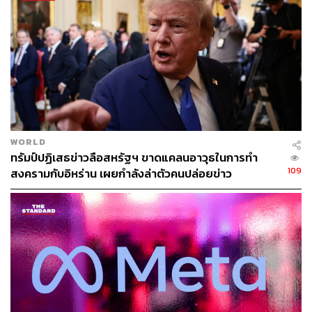
ต่อให้ปรุงสุกก็ไม่ปลอดภัย เพราะข้อมูลจากการค้นคว้าวิจัย
ทางวิทยาศาสตร์เรื่อง ‘Effect of different cooking methods
on ractopamine residues in beef’ ได้ทดสอบความคงตัวของ
สารแรคโตพามีน ซึ่งเป็นสารเคมีในกลุ่มเบต้าอะโกนิสต์ ด้วย
กระบวนการให้ความร้อนหลายแบบ พบว่าสารเร่งเนื้อแดง มี
ความคงตัวสูงและไม่ถูกทำลายด้วยความร้อนจากการปรุง
อาหาร
WORLD
ทรัมป์ปฏิเสธข่าวลือสหรัฐฯ ขาดแคลนอาวุธในการทำ
109
สงครามกับอิหร่าน เผยกำลังล่าตัวคนปล่อยข่าว