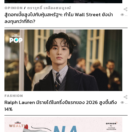
OPINION
/
ตราวุทธิ์ เหลืองสมบูรณ์
สู้ดอกเบี้ยสูงไปกับหุ้นสหรัฐฯ: ทำไม Wall Street ยังน่า
...
ลงทุนกว่าที่คิด?
ทั้งเสีย ทั้งเสี่ยง
หากในอนาคตยอมให้มีการนำเข้าเนื้อหมูจากสหรัฐฯ แรง
FASHION
กระแทกแรกคือ ความเชื่อมั่นต่อระบบอาหารของไทยทั้งจาก
Ralph Lauren มีรายได้ในครึ่งปีแรกของ 2026 สูงขึ้นถึง
...
ผู้บริโภคในประเทศไทยเองไปจนถึงคู่ค้า ที่อาจตั้งคำถามต่อ
14%
ความเคร่งครัดของมาตรฐานไทย ซึ่งย่อมกระทบต่อภาพ
ลักษณ์และการส่งออกอย่างแน่นอน