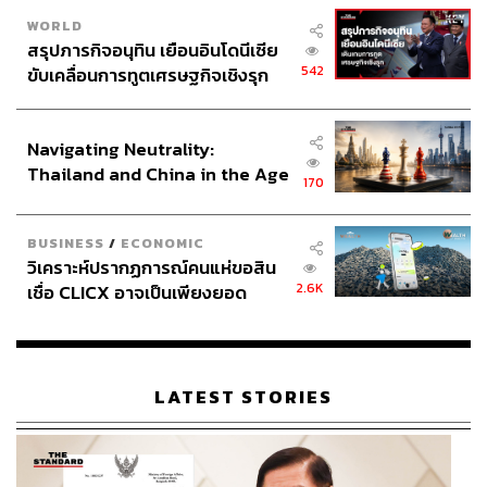
โคเด็กซ์ (Codex Alimentarius) ซึ่งเป็นมาตรฐานอาหาร
WORLD
ระหว่างประเทศ ที่จัดทำโดยคณะกรรมาธิการโครงการ
สรุปภารกิจอนุทิน เยือนอินโดนีเซีย
มาตรฐานอาหาร (Codex Alimentarius Commission –
542
ขับเคลื่อนการทูตเศรษฐกิจเชิงรุก
CAC) ของ FAO และ WHO โดยมุ่งกำหนดมาตรฐานสากล
ประกาศหุ้นส่วนยุทธศาสตร์ไทย –
ด้านอาหารต่างๆ เช่น ความปลอดภัย สุขลักษณะ และ
อินโดนีเซีย
คุณภาพอาหาร เพื่อให้การค้าระหว่างประเทศดำเนินไปอย่าง
Navigating Neutrality:
เป็นธรรม และเพื่อปกป้องสุขภาพของผู้บริโภคทั่วโลก
Thailand and China in the Age
170
of a New Global Order
ในส่วนของประเด็นสารเร่งเนื้อแดง Codex ได้กำหนดค่า
Maximum Residue Limits (MRLs) ซึ่งเป็นค่าปริมาณตกค้าง
BUSINESS
/
ECONOMIC
วิเคราะห์ปรากฏการณ์คนแห่ขอสิน
สูงสุดของยาสัตว์ที่สามารถมีได้ในอาหาร โดยอ้างอิงจากค่า
2.6K
เชื่อ CLICX อาจเป็นเพียงยอด
ปริมาณการบริโภคที่ยอมรับได้ในแต่ละวัน (ADI) ซึ่งประเมิน
ภูเขาน้ำแข็ง ของปัญหาหนี้ครัว
โดยคณะกรรมการผู้เชี่ยวชาญร่วมด้านวัตถุเจือปนอาหาร
เรือนไทยที่ถูกซุกไว้
ของ FAO/WHO (JECFA) ประเด็นที่ต้องมองให้ลึกคือ ค่า
มาตรฐาน MRLs ของ Codex แม้จะออกเป็นเกณฑ์สากล แต่
LATEST STORIES
เมื่อมีการค้าระหว่างประเทศ ยังคงต้องมีการวิเคราะห์ความ
เสี่ยงที่สอดคล้องกับบริบทของแต่ละประเทศร่วมด้วย
เนื่องจากวัฒนธรรมการกิน ปริมาณการบริโภคที่ยอมรับได้
ต่อวัน แตกต่างกันไป เช่น อเมริกา กินเนื้อวัวเป็นหลัก ในขณะ