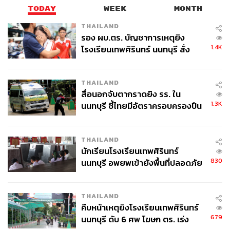
TODAY
WEEK
MONTH
THAILAND
รอง ผบ.ตร. บัญชาการเหตุยิง
1.4K
โรงเรียนเทพศิรินทร์ นนทบุรี สั่ง
ค้นหา 2 รอบยืนยันไร้คนติดค้าง พบ
ศพปู่-ย่าที่บ้านพักผู้ก่อเหตุ
ในภาวะที่ข้อตกลงระหว่างประเทศยังไม่ชัดเจน ไทยได้แสดง
THAILAND
สื่อนอกจับตากราดยิง รร. ใน
จุดยืนที่แน่วแน่ว่าจะห้ามใช้สารเร่งเนื้อแดงตลอดห่วงโซ่การ
1.3K
นนทบุรี ชี้ไทยมีอัตราครอบครองปืน
ผลิต โดยมีการให้ความรู้แก่เกษตรกรถึงอันตรายของสาร
สูงในระดับต้นของภูมิภาค
การดำเนินมาตรการเฝ้าระวังอย่างเข้มข้นในทุกพื้นที่ ทั้งใน
โรงฆ่าสัตว์ โรงงานอาหารสัตว์ และฟาร์ม เพื่อให้มั่นใจว่า
THAILAND
เนื้อหมูไทยปลอดสารเร่งเนื้อแดง 100% และสามารถส่งออก
นักเรียนโรงเรียนเทพศิรินทร์
ไปยังกว่า 160 ประเทศทั่วโลกได้อย่างมั่นใจอเมริกากินได้ ไม่
830
นนทบุรี อพยพเข้ายังพื้นที่ปลอดภัย
ได้เท่ากับปลอดภัยเสมอ
ชั่วคราว หลังเหตุใช้อาวุธปืนภายใน
โรงเรียนคลี่คลาย
กับข้อโต้แย้งที่ว่า ปริมาณสารเร่งเนื้อแดงที่สหรัฐฯ อนุญาต
THAILAND
ให้ตกค้างในเนื้อหมูนั้นมีเพียงเล็กน้อยเพราะมีการควบคุม
คืบหน้าเหตุยิงโรงเรียนเทพศิรินทร์
และอยู่ในระดับที่ไม่เป็นอันตราย
679
นนทบุรี ดับ 6 ศพ โฆษก ตร. เร่ง