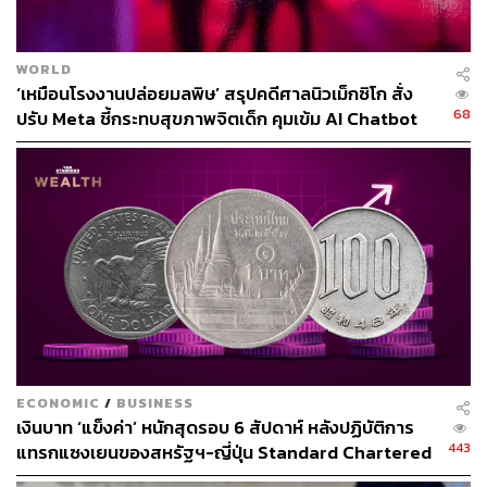
WORLD
‘เหมือนโรงงานปล่อยมลพิษ’ สรุปคดีศาลนิวเม็กซิโก สั่ง
สถานการณ์สารเร่งเนื้อแดงในไทย
68
ปรับ Meta ชี้กระทบสุขภาพจิตเด็ก คุมเข้ม AI Chatbot
ในประเทศไทย ‘สารเร่งเนื้อแดง’ ถูกจัดให้เป็นวัตถุห้ามใช้
ผสมในอาหารสัตว์มาเป็นเวลานาน มีการขับเคลื่อนข้อ
กฎหมายและนโยบายอย่างจริงจังโดย กระทรวงเกษตรและ
สหกรณ์ ผ่านมาตราการเชิงรุก โดยเฉพาะการเปิดตัว ‘ปฎิบัติ
การอวสานสารเร่งเนื้อแดง’ เพื่อกำจัดสารเร่งเนื้อแดงให้หมด
ไปจากห่วงโซ่การผลิตปศุสัตว์ ตั้งแต่การตรวจสอบฟาร์มเลี้ยง
ที่เป็นต้นตอของปัญหา ไปจนถึงเฝ้าระวังโรงงานอาหารสัตว์ที่
อาจเป็นช่องทางการลักลอบการใช้สารต้องห้าม ครอบคลุม
ไปถึงจุดจำหน่ายและโรงฆ่าสัตว์ พร้อมทั้งมีมาตรการลงโทษ
ECONOMIC
/
BUSINESS
ผู้ที่ลักลอบใช้สารต้องห้ามนี้อย่างจริงจัง
เงินบาท ‘แข็งค่า’ หนักสุดรอบ 6 สัปดาห์ หลังปฏิบัติการ
443
แทรกแซงเยนของสหรัฐฯ-ญี่ปุ่น Standard Chartered
จากการสุ่มตรวจปัสสาวะหมูในฟาร์ม พบว่ามีผลเป็นบวกเพียง
เปิดเป้าสิ้นปีนี้จ่อแข็งต่อแตะ 32.50 บาทต่อดอลลาร์