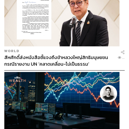
ที่ยุโรปกับเอเซีย รวมถึงประเทศไทยนิยมกินเนื้อหมู โดย
เฉพาะคนไทยที่นิยมกินทั้งเนื้อหมู เครื่องใน และเลือดหมู จึง
อาจมีความเสี่ยงที่จะได้รับสารตกค้างมากกว่า
ยังไม่นับกลุ่มเสี่ยง เช่น ผู้ป่วยโรคหัวใจและความดันโลหิต
เด็กเล็ก และผู้สูงอายุ การได้รับสารเร่งเนื้อแดงแม้จะปริมาณ
น้อยนิดก็ตาม ก็มีโอกาสเกิดอันตรายต่อสุขภาพมากกว่า
WORLD
สีหศักดิ์ส่งหนังสือชี้แจงถึงข้าหลวงใหญ่สิทธิมนุษยชน
...
แม้จะมี ‘ปริมาณเล็กน้อย’ หรือเป็น ‘ปริมาณที่อยู่ในความ
กรณีรายงาน UN ‘คลาดเคลื่อน-ไม่เป็นธรรม’
ควบคุม’ ก็ไม่เพียงพอที่จะทำให้ผู้บริโภคคลายความกังวลต่อ
ความเสี่ยงที่จะรับสารเร่งเนื้อแดงเข้าสู่ร่างกายได้
ซึ่งความจริงแล้ว เราไม่ควรกินอาหารที่มีสารปนเปื้อนไม่ว่า
จะมีปริมาณเล็กน้อยแค่ไหนก็ตาม