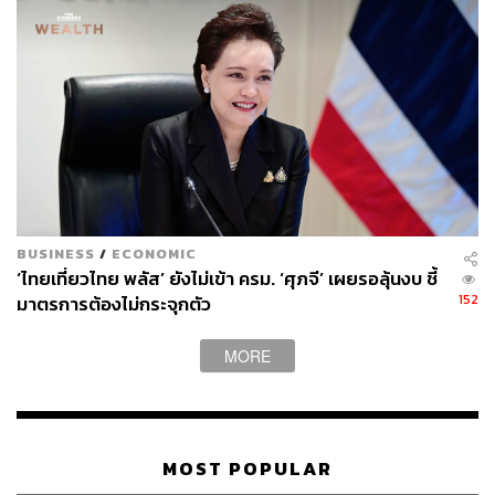
0.16% เท่านั้น และมีการรับรองฟาร์มปลอดสารเร่งเนื้อแดง
รวมกว่า 5,000 แห่ง
อย่างไรก็ตาม แม้จะมีกฎหมายควบคุมที่เข้มงวด แต่ยังคงพบ
การลักลอบใช้สารเร่งเนื้อแดงอยู่บ้าง โดยมีปัจจัยสำคัญจาก
แรงจูงใจทางเศรษฐกิจของเกษตรกรที่ต้องการผลิตเนื้อสัตว์
ไขมันต่ำและสีแดงสวยเพื่อตอบสนองความต้องการของ
ตลาด ขณะเดียวกัน การเฝ้าระวังของภาครัฐยังต้องดำเนิน
การภายใต้ข้อจำกัดของทรัพยากรที่มีอยู่ ซึ่งทำให้การตรวจ
สอบครอบคลุมได้ในบางพื้นที่หรือช่วงเวลาเท่านั้นซึ่งทาง
BUSINESS
/
ECONOMIC
กระทรวงเกษตรและสหกรณ์ ก็มีมาตรการสร้างความเชื่อมั่น
‘ไทยเที่ยวไทย พลัส’ ยังไม่เข้า ครม. ‘ศุภจี’ เผยรอลุ้นงบ ชี้
ให้ผู้บริโภค ผ่านเครื่องหมายรับรองสัญลักษณ์ Q รวมถึง
152
มาตรการต้องไม่กระจุกตัว
ปศุสัตว์ OK ปัจจุบันมีร้านค้าและแหล่งจำหน่ายที่ได้
สัญลักษณ์นี้มากถึง 8,000 แห่งทั่วประเทศ ถือเป็นกลไกสำคัญ
MORE
ที่ช่วยสร้างความเชื่อมั่นให้กับผู้บริโภคได้ว่าสินค้ามี
มาตรฐานฟาร์ม มาจากโรงฆ่าสัตว์ที่ถูกสุขอนามัย และไม่มี
สารตกค้าง ตรวจสอบย้อนกลับได้ว่ามาจากแหล่งไหน
MOST POPULAR