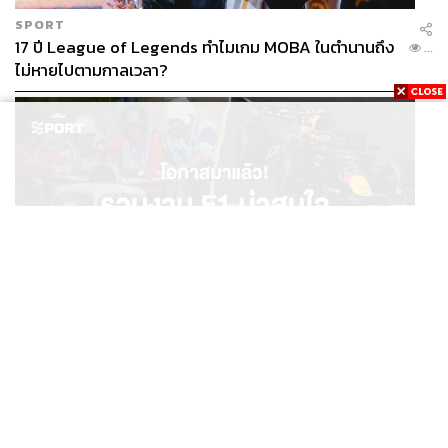
ตัว อย่างที่กระทรวงเกษตรและสหกรณ์กำลังดำเนินการอยู่
SPORT
17 ปี League of Legends ทำไมเกม MOBA ในตำนานถึง
...
การบังคับใช้กฎหมายอาจต้องเข้มงวดขึ้น โดยเพิ่มบทลงโทษ
ไม่หายไปตามกาลเวลา?
สำหรับผู้ฝ่าฝืนและระงับใบอนุญาตการประกอบกิจการ รวม
ไปถึงมีการตรวจสอบนำเข้าที่เข้มข้น
และเพื่อให้ครอบคลุมการเฝ้าระวังการลักลอบใช้สารเร่งเนื้อ
แดงในประเทศไทย ภาครัฐยังเปิดช่องทางให้ประชาชนมีส่วน
ร่วมในการเฝ้าระวังผ่านสายด่วนและแอปพลิเคชั่น DLD 4.0
เป็นการสร้างเครือข่ายเฝ้าระวังในวงกว้าง ขยายขีดความ
สามารถในการตรวจสอบให้ครอบคลุมทุกพื้นที่ เพิ่มเติมจาก
แนวทางการควบคุม “Farm to Fork” ของกระทรวงเกษตรและ
สหกรณ์ ตั้งแต่การตรวจสอบวัตถุดิบอาหารสัตว์และฟาร์ม
เลี้ยง ไปจนถึงการสุ่มตรวจซากสัตว์ที่โรงฆ่าและตลาดสด
SPORT
โอกาสมาแล้ว! รวมงาน F1 น่าสนใจ ที่ยังเปิดให้สมัคร
...
เราในฝั่งผู้บริโภคเอง นอกจากจะต้องเกาะติดประเด็นนี้เอาไว้
ต้องเพิ่มดีกรีความใส่ใจดูแลสุขภาพของตัวเองเพิ่มขึ้นด้วย
ตั้งแต่การเลือกซื้อหมูจากแหล่งที่เชื่อถือได้ และมีเครื่องหมาย
รับรองคุณภาพและความปลอดภัย ภายใต้สัญลักษณ์ Q หรือ