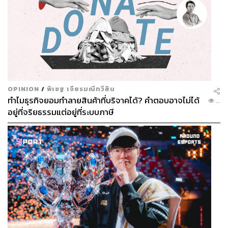
การนำเข้าเนื้อหมูที่มีสารนี้อาจทำลายจุดยืน “Zero
Tolerance” ของไทยที่มีมานาน และทำให้การบังคับใช้
กฎหมายกับเกษตรกรในประเทศเป็นเรื่องยากและไม่เป็น
ธรรม เกษตรกรอาจตั้งคำถามว่า “ถ้าสินค้านำเข้าทำได้
ทำไมเราทำไม่ได้”
จากเดิมที่อุตสาหกรรมการเลี้ยงหมูของไทยก็เผชิญกับปัญหา
ต้นทุนการผลิตที่สูงกว่าราคาตลาด ส่งผลให้เกษตรกรจำนวน
OPINION
/
พิเชฐ เจียรมณีทวีสิน
มากประสบภาวะขาดทุนและรู้สึกเสียเปรียบเมื่อเทียบกับการ
ทำไมธุรกิจยอมทำลายสินค้าที่บริจาคได้? คำตอบอาจไม่ได้
...
อยู่ที่จริยธรรมแต่อยู่ที่ระบบภาษี
แข่งขันที่ไม่เป็นธรรมอยู่แล้ว หากข้อตกลงเกิดขึ้น อาจเป็น
ชนวนกระตุ้นให้เกษตรกรบางส่วนมองหาทางลัด
หน่วยงานที่เกี่ยวข้อง คงต้องเตรียมรับมือเพื่อสร้างแรงจูงใจ
ให้เกษตรกรยึดในมั่นจุดยืน Zero Tolerance ร่วมกัน นอกจาก
การสร้างแบรนด์ สร้างความมั่นใจให้กับสินค้า ‘หมูไทย’ ผ่าน
ตราสัญลักษณ์ ‘ปศุสัตว์ OK’ ต้องเริ่มมองเรื่องการลดต้นทุน
เพื่อเพิ่มศักยภาพในการแข่งขัน ส่งเสริมการลงทุนโดยใช้
เทคโนโลยีการเลี้ยงสมัยใหม่และหลักการความปลอดภัยทาง
ชีวภาพ เพื่อลดการสูญเสียจากโรคระบาดและเพิ่มผลผลิตต่อ