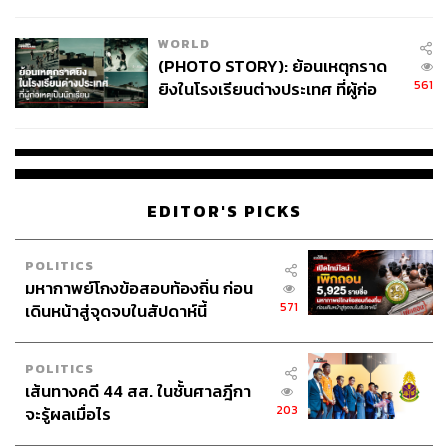
สอบปมขโมยปืนปู่ก่อเหตุ
มีความเป็นไปได้ว่านี้อาจเป็นมุมมองและชุดข้อมูลที่มี
WORLD
รากฐานจากหลักการกำกับดูแลเชิงวิทยาศาสตร์ที่กำหนดโดย
(PHOTO STORY): ย้อนเหตุกราด
หน่วยงานกำกับดูแลของสหรัฐฯ
561
ยิงในโรงเรียนต่างประเทศ ที่ผู้ก่อ
เหตุเป็นนักเรียน
เนื่องจากสารเคมี ‘แรคโตพามีน’ ซึ่งเป็นสารเร่งเนื้อแดงที่
สหรัฐฯ อนุญาตให้ใช้ในการเลี้ยงสัตว์ เป็นสารที่ถูกห้ามใช้
กว่า 160 ประเทศทั่วโลก รวมถึงประเทศไทย
EDITOR'S PICKS
อีกทั้ง ข้อโต้แย้งนี้ยังขัดแย้งกับนโยบายด้านกฎหมายและ
สาธารณสุขของหลายประเทศ ไม่ว่าจะเป็นประเทศไทย
สหภาพยุโรป และจีน ที่ยึดมั่นใน ‘หลักป้องกันไว้ก่อน’ ซึ่ง
POLITICS
มหากาพย์โกงข้อสอบท้องถิ่น ก่อน
บังคับใช้นโยบาย ‘ไม่ยอมให้มีสารตกค้างเลย’ (Zero
571
เดินหน้าสู่จุดจบในสัปดาห์นี้
Tolerance)
สำหรับมาตรการความปลอดภัยด้านอาหาร กระทรวงเกษตร
POLITICS
และสหกรณ์ได้ร่วมกำหนดมาตรฐานกับองค์การอาหารและ
เส้นทางคดี 44 สส. ในชั้นศาลฎีกา
เกษตรแห่งสหประชาชาติ (FAO) เพื่อยกระดับมาตรฐาน
203
จะรู้ผลเมื่อไร
สินค้าเกษตรและอาหารของไทยสู่ระดับสากล ผ่านมาตรฐาน