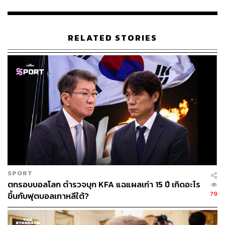
สารเร่งเนื้อแดงคืออะไร? อันตรายขนาดไหน?
RELATED STORIES
‘สารเร่งเนื้อแดง’ คือสารสังเคราะห์ในกลุ่มเบต้าอะโกนิสต์
(Beta-Agonist) เป็นกลุ่มยาที่นำมาใช้พ่นหลอดลมสำหรับคน
ที่เป็นหอบหืด ภูมิแพ้ เพื่อช่วยขยายหลอดลม แต่เมื่อนำยาไป
ผสมในอาหารสัตว์ที่ใช้เลี้ยงหมู วัว และไก่งวง จะมีฤทธิ์เสริม
การเจริญเติบโตของเซลล์กล้ามเนื้อ ด้วยการเปลี่ยนไขมันเป็น
กล้ามเนื้อ ลดการสะสมไขมันในเนื้อเยื่อ ทำให้สัตว์โตเร็ว มี
น้ำหนักซากดี ได้เนื้อแดงมาก
หากหมู วัว และไก่ ได้รับสารเคมีในปริมาณสูงและต่อเนื่อง
เป็นเวลานาน จะทำให้สัตว์เกิดความเครียด เพิ่มอัตราการเต้น
ของหัวใจ อันตรายถึงขั้นเสียชีวิตก็มี ยิ่งไปกว่านั้นสารเคมีจะ
SPORT
สะสมในเนื้อเยื่อ ฝั่งผู้บริโภคเอง ถ้ากินเนื้อหมูและผลิตภัณฑ์ที่
ตกรอบบอลโลก ตำรวจบุก KFA แฉแผลเก่า 15 ปี เกิดอะไร
มีสารตกค้าง อาจทำให้เกิดอาการข้างเคียง เช่น หัวใจเต้นเร็ว
79
ขึ้นกับฟุตบอลเกาหลีใต้?
ผิดปกติ, ใจสั่น, ปวดศีรษะ และคลื่นไส้อาเจียน โดยเฉพาะ
อย่างยิ่งในกลุ่มผู้ป่วยโรคหัวใจ เบาหวาน สตรีมีครรภ์ เด็ก
และผู้สูงอายุ จะยิ่งเสี่ยงขึ้นไปอีก