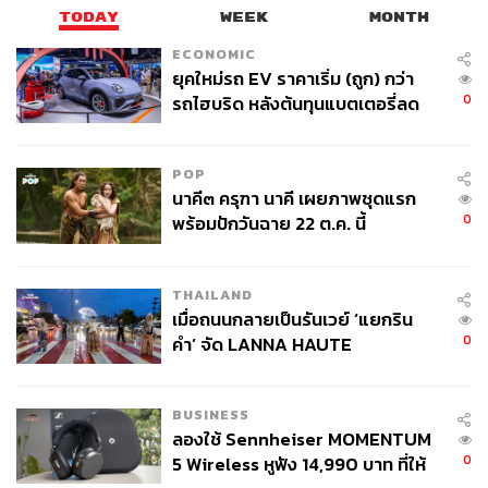
TODAY
WEEK
MONTH
ECONOMIC
ยุคใหม่รถ EV ราคาเริ่ม (ถูก) กว่า
0
รถไฮบริด หลังต้นทุนแบตเตอรี่ลด
ลง - จีนแห่บุกตลาดเกิดใหม่
POP
นาคี๓ ครุฑา นาคี เผยภาพชุดแรก
0
พร้อมปักวันฉาย 22 ต.ค. นี้
THAILAND
เมื่อถนนกลายเป็นรันเวย์ ‘แยกริน
0
คำ’ จัด LANNA HAUTE
COUTURE กลางสายฝน
BUSINESS
ลองใช้ Sennheiser MOMENTUM
0
5 Wireless หูฟัง 14,990 บาท ที่ให้