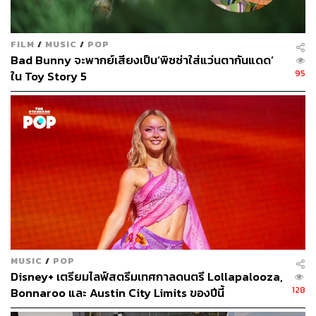
FILM
/
MUSIC
/
POP
Bad Bunny จะพากย์เสียงเป็น‘พิซซ่าใส่แว่นตากันแดด’
95
ใน Toy Story 5
MUSIC
/
POP
Disney+ เตรียมไลฟ์สตรีมเทศกาลดนตรี Lollapalooza,
128
Bonnaroo และ Austin City Limits ของปีนี้