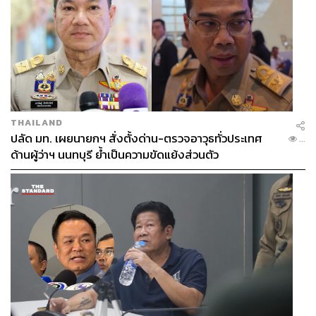
THAILAND
ปลัด มท. เผยนายกฯ สั่งตั้งด่าน-ตรวจอาวุธทั่วประเทศ
...
ด้านผู้ว่าฯ นนทบุรี ย้ำเป็นความขัดแย้งส่วนตัว