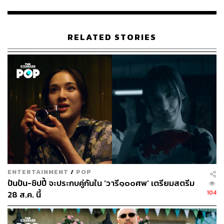
epp-pirates-of-caribbean-franchise-2022-5
https://variety.com/2022/film/news/johnny-depp-jack-
sparrow-trial-1235239971/
RELATED STORIES
TAGS:
Johnny Depp
Pirates of the Caribbean
Jack Sparrow
Disney
change.org
74
ENTERTAINMENT
/
POP
ปันปัน-ชิปปี้ จะประกบคู่กันใน ‘วารี๑๐๐ศพ’ เตรียมสตรีม
104
28 ส.ค. นี้
ABOUT THE AUTHOR
พิมพ์ คำภีร์
นักเขียนกองบรรณาธิการคัลเจอร์ สำนักข่าว