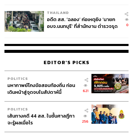
ผู้ใช้ถอดเปลี่ยนแบตเองได้ ก่อนกฎ
EU บังคับปีหน้า
THAILAND
อดีต สส. ‘ฉลอง’ ก่อเหตุยิง ‘นายก
0
อบจ.นนทบุรี’ ที่สำนักงาน ตำรวจรุด
ลงพื้นที่
EDITOR'S PICKS
POLITICS
มหากาพย์โกงข้อสอบท้องถิ่น ก่อน
621
เดินหน้าสู่จุดจบในสัปดาห์นี้
POLITICS
เส้นทางคดี 44 สส. ในชั้นศาลฎีกา
256
จะรู้ผลเมื่อไร