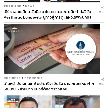
THAILAND
/
NEWS
เมิร์ซ เอสเธติกส์ จับมือ นาโนเทค สวทช. ผนึกกำลังวิจัย
...
Aesthetic Longevity ปูทางสู่การดูแลผิวเฉพาะบุคคล
[PR NEWS]
BUSINESS
/
ECONOMIC
เดินหน้าปราบทุนเทา! ธปท. เปิดเฮียริง ร่างเกณฑ์ใหม่ ฝาก
...
เงินเกิน 5 ล้านบาท แบงก์ต้องตรวจสอบ