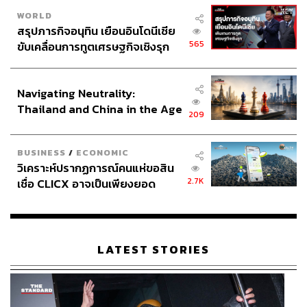
WORLD
สรุปภารกิจอนุทิน เยือนอินโดนีเซีย
565
ขับเคลื่อนการทูตเศรษฐกิจเชิงรุก
ประกาศหุ้นส่วนยุทธศาสตร์ไทย –
อินโดนีเซีย
Navigating Neutrality:
Thailand and China in the Age
209
of a New Global Order
BUSINESS
/
ECONOMIC
วิเคราะห์ปรากฏการณ์คนแห่ขอสิน
2.7K
เชื่อ CLICX อาจเป็นเพียงยอด
ภูเขาน้ำแข็ง ของปัญหาหนี้ครัว
เรือนไทยที่ถูกซุกไว้
LATEST STORIES