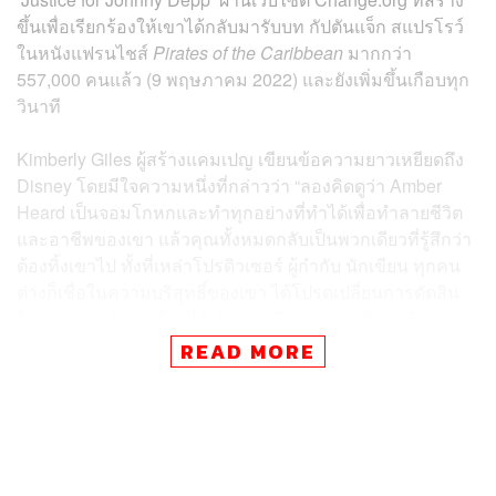
ขึ้นเพื่อเรียกร้องให้เขาได้กลับมารับบท กัปตันแจ็ก สแปรโรว์
ในหนังแฟรนไชส์
Pirates of the Caribbean
มากกว่า
557,000 คนแล้ว (9 พฤษภาคม 2022) และยังเพิ่มขึ้นเกือบทุก
วินาที
Kimberly Giles ผู้สร้างแคมเปญ เขียนข้อความยาวเหยียดถึง
Disney โดยมีใจความหนึ่งที่กล่าวว่า “ลองคิดดูว่า Amber
Heard เป็นจอมโกหกและทำทุกอย่างที่ทำได้เพื่อทำลายชีวิต
และอาชีพของเขา แล้วคุณทั้งหมดกลับเป็นพวกเดียวที่รู้สึกว่า
ต้องทิ้งเขาไป ทั้งที่เหล่าโปรดิวเซอร์ ผู้กำกับ นักเขียน ทุกคน
ต่างก็เชื่อในความบริสุทธิ์ของเขา ได้โปรดเปลี่ยนการตัดสิน
ใจ และอย่าทำหนังโดยไร้ Johnny Depp เลย จริงอยู่ที่คุณ
อาจประหยัดเงินได้บ้างถ้าไม่มีเขา แต่ไม่มีใครบนโลกนี้ที่จะ
READ MORE
แคร์หนังเรื่องนี้หากไม่มี Johnny อยู่ในนั้น”
กัปตันแจ็ก สแปรโรว์ ไม่ได้เพียงแค่มีความสำคัญต่อแฟนหนัง
ทั่วโลกเท่านั้น แต่สำหรับ Johnny Depp เอง เขาก็มีความ
ภาคภูมิใจในการร่วมสร้างตัวละครนี้ขึ้นมาจนสมบูรณ์แบบ