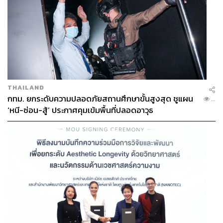
THAILAND
กทม. ยกระดับความปลอดภัยสถานศึกษาขั้นสูงสุด ชูแผน
...
‘หนี-ซ่อน-สู้’ ประกาศคุมเข้มพื้นที่ปลอดอาวุธ