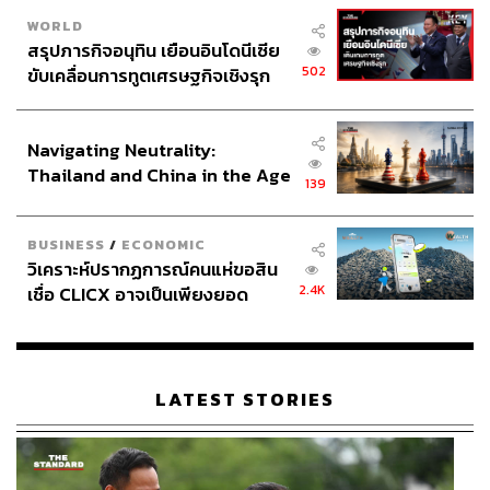
WORLD
สรุปภารกิจอนุทิน เยือนอินโดนีเซีย
502
ขับเคลื่อนการทูตเศรษฐกิจเชิงรุก
ประกาศหุ้นส่วนยุทธศาสตร์ไทย –
อินโดนีเซีย
Navigating Neutrality:
Thailand and China in the Age
139
of a New Global Order
BUSINESS
/
ECONOMIC
วิเคราะห์ปรากฏการณ์คนแห่ขอสิน
2.4K
เชื่อ CLICX อาจเป็นเพียงยอด
ภูเขาน้ำแข็ง ของปัญหาหนี้ครัว
เรือนไทยที่ถูกซุกไว้
LATEST STORIES