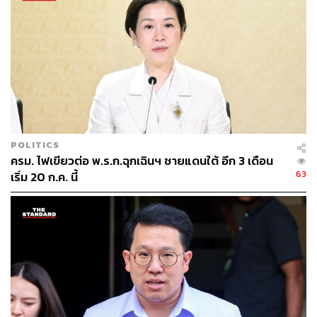
POLITICS
ครม. ไฟเขียวต่อ พ.ร.ก.ฉุกเฉินฯ ชายแดนใต้ อีก 3 เดือน
63
เริ่ม 20 ก.ค. นี้