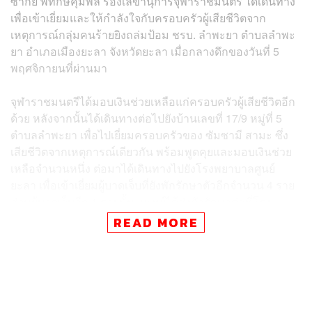
ซากีย์ พิทักษ์คุมพล รองเลขานุการจุฬาราชมนตรี ได้เดินทาง
เพื่อเข้าเยี่ยมและให้กำลังใจกับครอบครัวผู้เสียชีวิตจาก
เหตุการณ์กลุ่มคนร้ายยิงถล่มป้อม ชรบ. ลำพะยา ตำบลลำพะ
ยา อำเภอเมืองยะลา จังหวัดยะลา เมื่อกลางดึกของวันที่ 5
พฤศจิกายนที่ผ่านมา
จุฬาราชมนตรีได้มอบเงินช่วยเหลือแก่ครอบครัวผู้เสียชีวิตอีก
ด้วย หลังจากนั้นได้เดินทางต่อไปยังบ้านเลขที่ 17/9 หมู่ที่ 5
ตำบลลำพะยา เพื่อไปเยี่ยมครอบครัวของ ซัมซามี สามะ ซึ่ง
เสียชีวิตจากเหตุการณ์เดียวกัน พร้อมพูดคุยและมอบเงินช่วย
เหลือจำนวนหนึ่ง ต่อมาได้เดินทางไปยังโรงพยาบาลศูนย์
ยะลา เพื่อเข้าเยี่ยมผู้บาดเจ็บที่ยังพักรักษาตัวอีกจำนวน 4 ราย
ส่วนผู้บาดเจ็บอีก 1 รายนั้น แพทย์ได้ส่งตัวรักษาต่อที่โรง
พยาบาลสงขลานครินทร์ อำเภอหาดใหญ่ จังหวัดสงขลา
READ MORE
จุฬาราชมนตรี เปิดเผยว่า สำหรับการเดินทางในครั้งนี้ตนเอง
ต้องการเดินทางมาพูดคุยให้กำลังใจกับครอบครัวผู้สูญเสีย
จากเหตุการณ์รุนแรง ทั้งพี่น้องประชาชนชาวไทยพุทธและพี่
น้องประชาชนชาวไทยมุสลิม ในชีวิตของคนเรา จาก