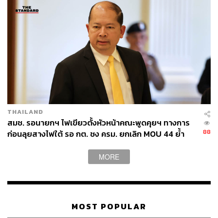
THAILAND
สมช. รอนายกฯ ไฟเขียวตั้งหัวหน้าคณะพูดคุยฯ ทางการ
88
ก่อนลุยสางไฟใต้ รอ กต. ชง ครม. ยกเลิก MOU 44 ย้ำ
ทำได้แม้กัมพูชาไม่เห็นด้วย
MORE
MOST POPULAR