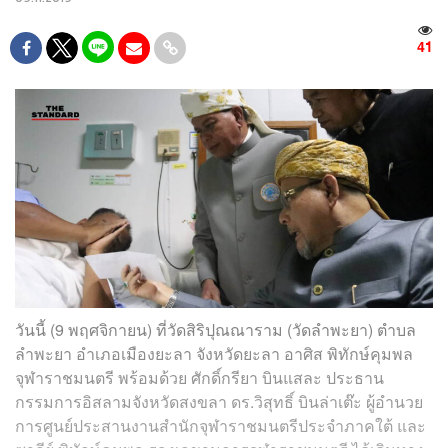
41
วันนี้ (9 พฤศจิกายน) ที่วัดสิริปุณณาราม (วัดลำพะยา) ตำบล
ลำพะยา อำเภอเมืองยะลา จังหวัดยะลา อาศิส พิทักษ์คุมพล
จุฬาราชมนตรี พร้อมด้วย ศักดิ์กรียา บินแสละ ประธาน
กรรมการอิสลามจังหวัดสงขลา ดร.วิสุทธิ์ บินล่าเต๊ะ ผู้อำนวย
การศูนย์ประสานงานสำนักจุฬาราชมนตรีประจำภาคใต้ และ