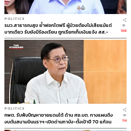
POLITICS
รมว.สาธารณสุข ย้ำฟอกไตฟรี ผู้ป่วยต้องไม่เสียแม้แต่
108
บาทเดียว รับยังมีร้องเรียน ถูกเรียกเก็บเงินแจ้ง สส.-
สสจ.-สธ. ได้ทันที
POLITICS
กพต. รับฟังปัญหาชายแดนใต้ ด้าน ศอ.บต. กางแผนดึง
114
งบดันสนามบินนราฯ-เปิดด่านกาบัง-ตั้งเป้าปี 70 แก้จน
5.2 หมื่นครัวเรือน