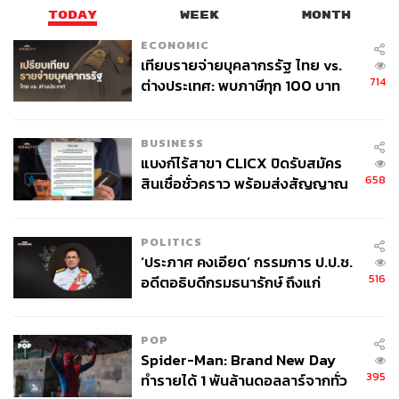
TODAY
WEEK
MONTH
ECONOMIC
เทียบรายจ่ายบุคลากรรัฐ ไทย vs.
714
ต่างประเทศ: พบภาษีทุก 100 บาท
ของคนไทยใช้ไปกับข้าราชการเฉียด
40 บาท
BUSINESS
แบงก์ไร้สาขา CLICX ปิดรับสมัคร
658
สินเชื่อชั่วคราว พร้อมส่งสัญญาณ
เตือนกลุ่มกู้เงินผิดวัตถุประสงค์-ให้
ข้อมูลเท็จ เตรียมดำเนินคดีเด็ดขาด
POLITICS
‘ประภาศ คงเอียด’ กรรมการ ป.ป.ช.
516
อดีตอธิบดีกรมธนารักษ์ ถึงแก่
อนิจกรรม
POP
Spider-Man: Brand New Day
395
ทำรายได้ 1 พันล้านดอลลาร์จากทั่ว