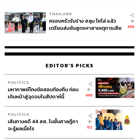
โลกภายใน 6 วัน
THAILAND
ครอบครัวรับร่าง ฮลุน โซโล่ แล้ว
388
เตรียมส่งชันสูตรหาสาเหตุการเสีย
ชีวิต
EDITOR'S PICKS
POLITICS
มหากาพย์โกงข้อสอบท้องถิ่น ก่อน
498
เดินหน้าสู่จุดจบในสัปดาห์นี้
POLITICS
เส้นทางคดี 44 สส. ในชั้นศาลฎีกา
152
จะรู้ผลเมื่อไร