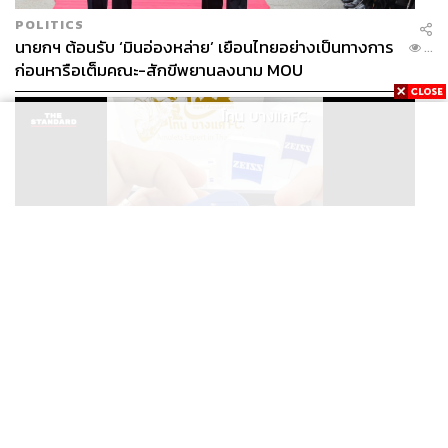
POLITICS
นายกฯ ต้อนรับ ‘มินอ่องหล่าย’ เยือนไทยอย่างเป็นทางการ
...
ก่อนหารือเต็มคณะ-สักขีพยานลงนาม MOU
THAILAND
ศาลออกหมายจับ ‘โทน บางแค’ ฐานฉ้อโกงประชาชน ปม
...
แอบอ้างแบรนด์ Zeiss ลวงขายกล้องส่องพระลิมิเต็ด