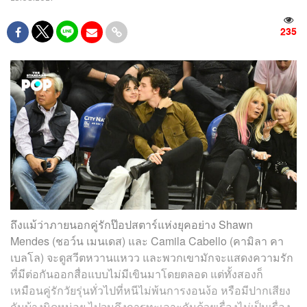
235
ถึงแม้ว่าภายนอกคู่รักป๊อปสตาร์แห่งยุคอย่าง Shawn
Mendes (ชอว์น เมนเดส) และ Camila Cabello (คามิลา คา
เบลโล) จะดูสวีตหวานแหวว และพวกเขามักจะแสดงความรัก
ที่มีต่อกันออกสื่อแบบไม่มีเขินมาโดยตลอด แต่ทั้งสองก็
เหมือนคู่รักวัยรุ่นทั่วไปที่หนีไม่พ้นการงอนง้อ หรือมีปากเสียง
กันบ้างนิดหน่อย ไปจนถึงการทะเลาะกันด้วยเรื่องไม่เป็นเรื่อง