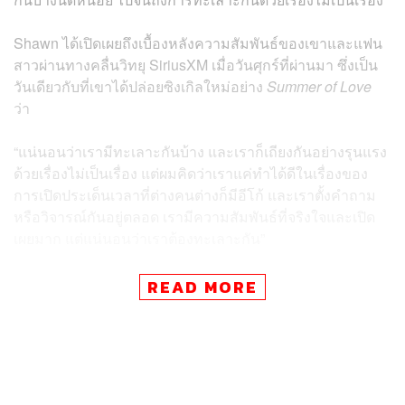
Shawn ได้เปิดเผยถึงเบื้องหลังความสัมพันธ์ของเขาและแฟน
สาวผ่านทางคลื่นวิทยุ SiriusXM เมื่อวันศุกร์ที่ผ่านมา ซึ่งเป็น
วันเดียวกับที่เขาได้ปล่อยซิงเกิลใหม่อย่าง
Summer of Love
ว่า
“แน่นอนว่าเรามีทะเลาะกันบ้าง และเราก็เถียงกันอย่างรุนแรง
ด้วยเรื่องไม่เป็นเรื่อง แต่ผมคิดว่าเราแค่ทำได้ดีในเรื่องของ
การเปิดประเด็นเวลาที่ต่างคนต่างก็มีอีโก้ และเราตั้งคำถาม
หรือวิจารณ์กันอยู่ตลอด เรามีความสัมพันธ์ที่จริงใจและเปิด
เผยมาก แต่แน่นอนว่าเราต้องทะเลาะกัน”
Shawn และ Camila เปิดตัวในฐานะคนรักตั้งแต่ปี 2019 และ
READ MORE
เพิ่งจะฉลองวันครบรอบ 2 ปีไปหมาดๆ ซึ่งความรักของทั้งสอง
ดูจะแข็งแรงและเบ่งบานขึ้นเรื่อยๆ ถึงแม้ว่าพวกเขาจะเริ่มต้น
ความสัมพันธ์ตั้งแต่อายุเพียง 20 ต้นๆ เท่านั้น ซึ่ง Shawn เผย
ต่ออีกว่า