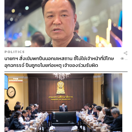
POLITICS
นายกฯ สั่งเข้มพกปืนนอกเคหสถาน ชี้ไม่ใช่เจ้าหน้าที่มีโทษ
...
อุกฉกรรจ์ ปืนถูกขโมยก่อเหตุ เจ้าของร่วมรับผิด