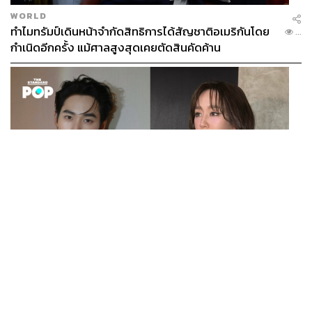
WORLD
ทำไมทรัมป์เดินหน้าจำกัดสิทธิการได้สัญชาติอเมริกันโดย
...
กำเนิดอีกครั้ง แม้ศาลสูงสุดเคยตัดสินคัดค้าน
ENTERTAINMENT
เก้า นพเก้า และ พาย รินรดา เตรียมร่วมงานกันใน ‘รสกาล
...
Enchanted Taste In Time’