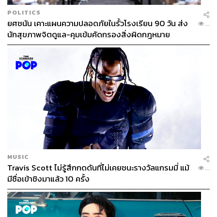
POLITICS
ยศชนัน เคาะแผนความปลอดภัยในรั้วโรงเรียน 90 วัน ส่ง
...
นักสุขภาพจิตดูแล-คุมเข้มคัดกรองสิ่งผิดกฎหมาย
MUSIC
Travis Scott ไม่รู้สึกกดดันที่ไม่เคยชนะรางวัลแกรมมี่ แม้
...
มีชื่อเข้าชิงมาแล้ว 10 ครั้ง