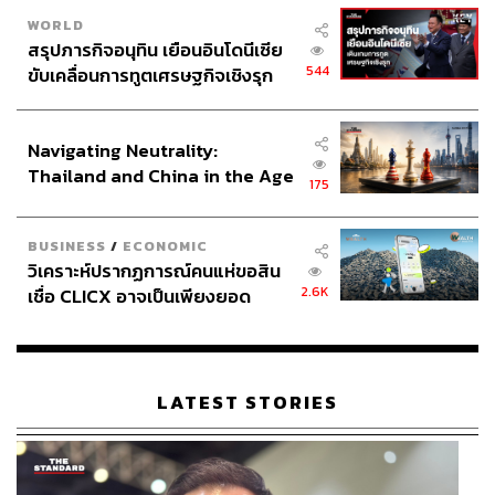
WORLD
สรุปภารกิจอนุทิน เยือนอินโดนีเซีย
544
ขับเคลื่อนการทูตเศรษฐกิจเชิงรุก
ประกาศหุ้นส่วนยุทธศาสตร์ไทย –
อินโดนีเซีย
Navigating Neutrality:
Thailand and China in the Age
175
of a New Global Order
BUSINESS
/
ECONOMIC
วิเคราะห์ปรากฏการณ์คนแห่ขอสิน
2.6K
เชื่อ CLICX อาจเป็นเพียงยอด
ภูเขาน้ำแข็ง ของปัญหาหนี้ครัว
เรือนไทยที่ถูกซุกไว้
LATEST STORIES