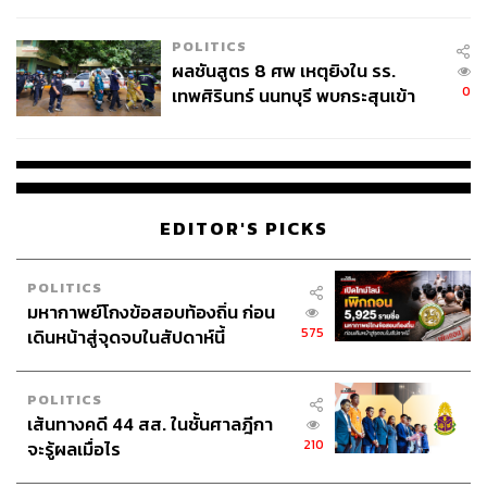
ชั่วคราว หลังเหตุใช้อาวุธปืนภายใน
โรงเรียนคลี่คลาย
POLITICS
ผลชันสูตร 8 ศพ เหตุยิงใน รร.
0
เทพศิรินทร์ นนทบุรี พบกระสุนเข้า
จุดสำคัญ ‘ศีรษะ-หน้าอก’ ครูถูกยิง
4 นัด จากระยะไกล
EDITOR'S PICKS
POLITICS
มหากาพย์โกงข้อสอบท้องถิ่น ก่อน
575
เดินหน้าสู่จุดจบในสัปดาห์นี้
POLITICS
เส้นทางคดี 44 สส. ในชั้นศาลฎีกา
210
จะรู้ผลเมื่อไร