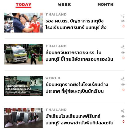
TODAY
WEEK
MONTH
THAILAND
รอง ผบ.ตร. บัญชาการเหตุยิง
0
โรงเรียนเทพศิรินทร์ นนทบุรี สั่ง
ค้นหา 2 รอบยืนยันไร้คนติดค้าง พบ
ศพปู่-ย่าที่บ้านพักผู้ก่อเหตุ
THAILAND
สื่อนอกจับตากราดยิง รร. ใน
0
นนทบุรี ชี้ไทยมีอัตราครอบครองปืน
สูงในระดับต้นของภูมิภาค
WORLD
ย้อนเหตุกราดยิงในโรงเรียนต่าง
0
ประเทศ ที่ผู้ก่อเหตุเป็นนักเรียน
THAILAND
นักเรียนโรงเรียนเทพศิรินทร์
0
นนทบุรี อพยพเข้ายังพื้นที่ปลอดภัย