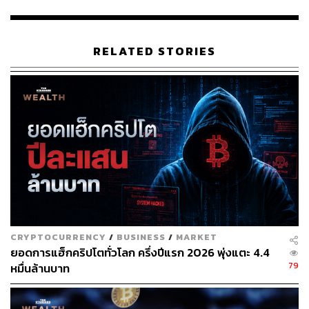
บัตรชมภาพยนตร์ในแอปพลิเคชันจากสมาร์ทโฟน สแกนเพื่อ
เข้าชมภาพยนตร์ได้เลย”
RELATED STORIES
ปัจจุบันดิจิทัลเคอร์เรนซีกำลังเป็นอีกหนึ่งรูปแบบที่ลูกค้าใช้ใน
การแลกเปลี่ยนกับสินค้าและบริการต่างๆ เพิ่มมากขึ้น เอส
เอฟ มีกลุ่มลูกค้าที่หลากหลาย รวมทั้งมีกลุ่มลูกค้าที่ปรับตัว
รับกับเทคโนโลยีใหม่ๆ เราจึงได้มองหาพันธมิตรที่มีแนวคิด
ในการดูแลลูกค้าคล้ายๆ กัน เพื่อมาทำงานเรื่องดังกล่าวร่วม
กัน ซึ่ง JVC เป็นผู้เชี่ยวชาญด้านดิจิทัลทรานส์ฟอร์เมชัน และ
มีประสบการณ์การนำเหรียญ JFIN มาใช้งานในระบบนิเวศ
ธุรกิจและแพลตฟอร์มต่างๆ ในเครือเจมาร์ทกรุ๊ป ทำให้เห็น
ว่ามีการใช้งานจริงในชีวิตประจำวัน
สำหรับบริการ ‘SF x JFIN แลกตั๋วหนัง’ ใหม่ล่าสุด โดยความ
CRYPTOCURRENCY
/
BUSINESS
/
MARKET
ร่วมมือของ เอส เอฟ และ JVC นับเป็นครั้งแรกใน
ยอดการแฮ็กคริปโตทั่วโลก ครึ่งปีแรก 2026 พุ่งแตะ 4.4
ประเทศไทยที่ลูกค้าสามารถนำเหรียญ JFIN มาแลกสินค้า
79
หมื่นล้านบาท
หรือบริการผ่าน Mobile Application ของพันธมิตรได้โดยตรง
แบบไม่ต้องมีตัวกลางเชื่อม เพื่อสร้างประสบการณ์การแลก
เหรียญ JFIN รับบัตรชมภาพยนตร์แบบไร้รอยต่อ กดรับตั๋ว