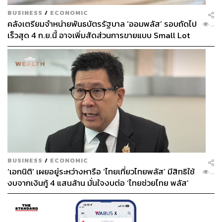
BUSINESS
/
ECONOMIC
คลังเตรียมจำหน่ายพันธบัตรรัฐบาล ‘ออมพลัส’ รอบถัดไป
...
เร็วสุด 4 ก.ย.นี้ อาจเพิ่มสัดส่วนการขายแบบ Small Lot
First มากขึ้น
BUSINESS
/
ECONOMIC
‘เอกนิติ’ เผยอยู่ระหว่างหารือ ‘ไทยเที่ยวไทยพลัส’ มีสิทธิใช้
...
งบจากเงินกู้ 4 แสนล้าน มั่นใจงบต่อ ‘ไทยช่วยไทย พลัส’
เฟส 2 มีเพียงพอ