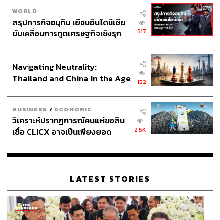
WORLD
สรุปภารกิจอนุทิน เยือนอินโดนีเซีย
517
ขับเคลื่อนการทูตเศรษฐกิจเชิงรุก
ประกาศหุ้นส่วนยุทธศาสตร์ไทย –
อินโดนีเซีย
Navigating Neutrality:
Thailand and China in the Age
152
of a New Global Order
BUSINESS
/
ECONOMIC
วิเคราะห์ปรากฏการณ์คนแห่ขอสิน
2.5K
เชื่อ CLICX อาจเป็นเพียงยอด
ภูเขาน้ำแข็ง ของปัญหาหนี้ครัว
เรือนไทยที่ถูกซุกไว้
LATEST STORIES