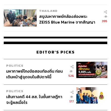
นัยทางการเมือง
64
THAILAND
สรุปมหากาพย์กล้องส่องพระ
395
ZEISS Blue Marine จากสัญญา
ABOUT THE AUTHOR
ผลิต 8.3 ล้าน สู่ข้อพิพาท ‘มา
THE STANDARD WEALTH
เวลล์ฯ’ ฟ้อง ‘โทน บางแค’ ผิดนัด
สำนักข่าวเศรษฐกิจ ธุรกิจ และการลงทุน โดย
จ่ายหนี้-แอบระบุแบรนด์
ทีมข่าว THE STANDARD
EDITOR'S PICKS
POLITICS
มหากาพย์โกงข้อสอบท้องถิ่น ก่อน
526
เดินหน้าสู่จุดจบในสัปดาห์นี้
POLITICS
เส้นทางคดี 44 สส. ในชั้นศาลฎีกา
177
จะรู้ผลเมื่อไร