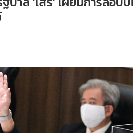
ฐบาล ‘เสรี’ เผยมีการล็อบบี้ไม่
้