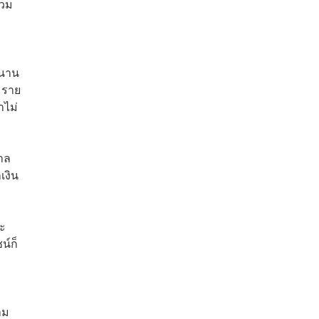
รวม
ปนาน
มราย
าไม่
บาล
เงิน
ละ
น์ก็
าม