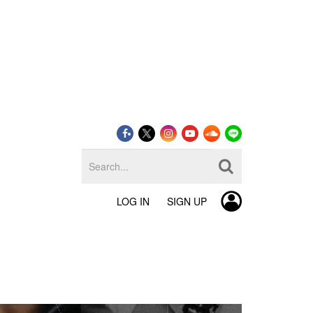
LOG IN
SIGN UP