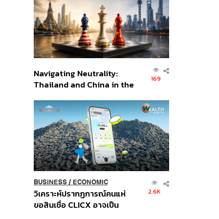
อินโดนีเซีย
Navigating Neutrality:
169
Thailand and China in the
Age of a New Global
Order
BUSINESS
/
ECONOMIC
2.6K
วิเคราะห์ปรากฏการณ์คนแห่
ขอสินเชื่อ CLICX อาจเป็น
เพียงยอดภูเขาน้ำแข็ง ของ