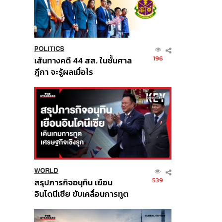
POLITICS
196
เส้นทางคดี 44 สส. ในชั้นศาล
ฎีกา จะรู้ผลเมื่อไร
WORLD
539
สรุปภารกิจอนุทิน เยือน
อินโดนีเซีย ขับเคลื่อนการทูต
เศรษฐกิจเชิงรุก ประกาศหุ้น
ส่วนยุทธศาสตร์ไทย –