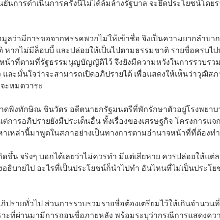
ยันการดำเนินการครั้งนี้ไม่ได้ล้มล้างรัฐบาล จะยึดประโยชน์โดย
ด้ข้อมูลว่ามีการขอจากพรรคพวกไม่ให้เข้าชื่อ จึงเป็นความยากลำบาก
ติ หากไม่มีล็อบบี้ และปล่อยให้เป็นไปตามธรรมชาติ รายชื่อครบไ
าจหน้าที่ตามที่รัฐธรรมนูญบัญญัติไว้ จึงยังมีความหวังในการรวบรว
้ว และมั่นใจว่าจะสามารถเปิดอภิปรายได้ เพื่อแสดงให้เห็นว่าวุฒิสภ
นที่จะหมดวาระ
าดพิงทักษิณ ชินวัตร อดีตนายกรัฐมนตรีที่พักรักษาตัวอยู่โรงพยา
อ แต่การอภิปรายยังมีประเด็นอื่น ทั้งเรื่องของเศรษฐกิจ โครงการแจก
ญหาเหล่านี้มาพูดในสภาอย่างเป็นทางการตามอำนาจหน้าที่ที่ต้องทำ
เกิดขึ้น จริงๆ บอกได้เลยว่าไม่ควรทำ มีแต่เสียหาย ควรปล่อยให้แต่
จงอธิบายไป อะไรที่เป็นประโยชน์ก็นำไปทำ อันไหนที่ไม่เป็นประโยช
รอภิปรายทั่วไป ส่วนการรวบรวมรายชื่อต้องเตรียมไว้ให้เกินจำนวนที่
พราะที่ผ่านมามีการถอนชื่อภายหลัง พร้อมระบุว่ากรณีการแสดงคว