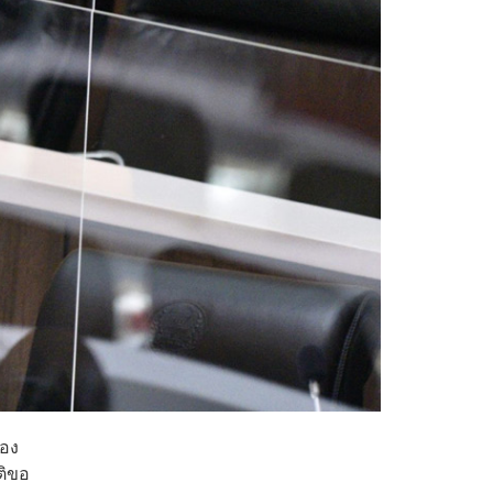
ือง
ติขอ