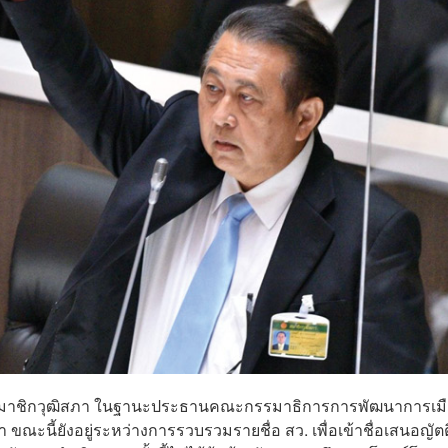
นท์ สมาชิกวุฒิสภา ในฐานะประธานคณะกรรมาธิการการพัฒนาการเม
ขณะนี้ยังอยู่ระหว่างการรวบรวมรายชื่อ สว. เพื่อเข้าชื่อเสนอญัต