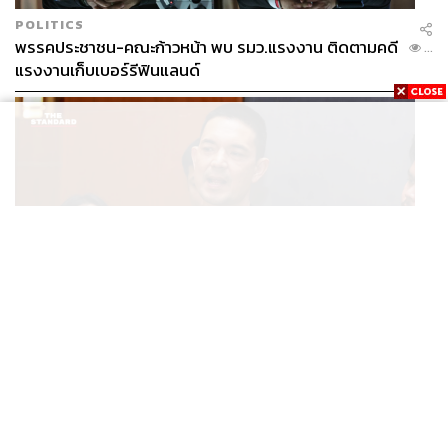
POLITICS
พรรคประชาชน-คณะก้าวหน้า พบ รมว.แรงงาน ติดตามคดี
...
แรงงานเก็บเบอร์รีฟินแลนด์
THAILAND
โฆษก ทบ. ย้ำชายแดนไทย-กัมพูชายังปกติ เฝ้าระวัง 24
...
ชั่วโมง มั่นใจไทยไม่เสียเปรียบเวทีโลก หลังกัมพูชายื่น UN
รับรอง MOU43