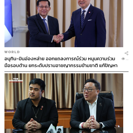
WORLD
อนุทิน-มินอ่องหล่าย ออกแถลงการณ์ร่วม หนุนความร่วม
...
มือรอบด้าน ยกระดับปราบอาชญากรรมข้ามชาติ แก้ปัญหา
หมอกควัน-มลพิษทางน้ำ