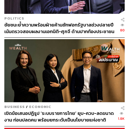
POLITICS
ชัยชนะย้ำความพร้อมฝ่ายค้านซักฟอกรัฐบาลช่วงปลายปี
80
เน้นตรวจสอบผลงานเอกนิติ-ศุภจี ด้านปากท้องประชาชน
BUSINESS
/
ECONOMIC
เปิดข้อเสนอปฏิรูป ‘ระบบราชการไทย’ ยุบ-ควบ-ลดขนาด
1.8K
งาน ก่อนปลดคน พร้อมยกระดับเป็นนโยบายแห่งชาติ