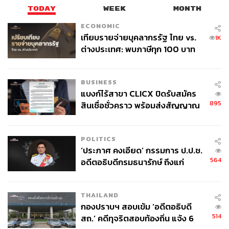
TODAY
WEEK
MONTH
ECONOMIC
เทียบรายจ่ายบุคลากรรัฐ ไทย vs.
1K
ต่างประเทศ: พบภาษีทุก 100 บาท
ของคนไทยใช้ไปกับข้าราชการเฉียด
40 บาท
BUSINESS
แบงก์ไร้สาขา CLICX ปิดรับสมัคร
895
สินเชื่อชั่วคราว พร้อมส่งสัญญาณ
เตือนกลุ่มกู้เงินผิดวัตถุประสงค์-ให้
ข้อมูลเท็จ เตรียมดำเนินคดีเด็ดขาด
POLITICS
‘ประภาศ คงเอียด’ กรรมการ ป.ป.ช.
564
อดีตอธิบดีกรมธนารักษ์ ถึงแก่
อนิจกรรม
THAILAND
กองปราบฯ สอบเข้ม ‘อดีตอธิบดี
514
สถ.’ คดีทุจริตสอบท้องถิ่น แจ้ง 6