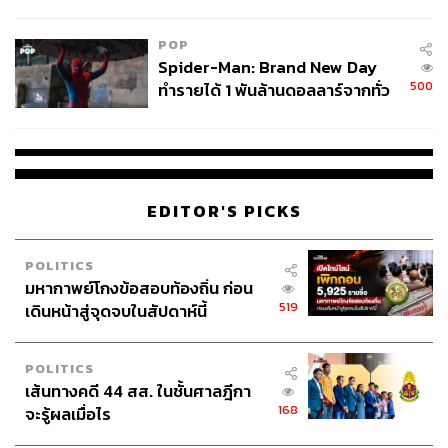
ข้อหาหนัก จ่อชง ป.ป.ช. 12 ส.ค. นี้
POP
Spider-Man: Brand New Day
500
ทำรายได้ 1 พันล้านดอลลาร์จากทั่ว
โลกภายใน 6 วัน
EDITOR'S PICKS
POLITICS
มหากาพย์โกงข้อสอบท้องถิ่น ก่อน
519
เดินหน้าสู่จุดจบในสัปดาห์นี้
POLITICS
เส้นทางคดี 44 สส. ในชั้นศาลฎีกา
168
จะรู้ผลเมื่อไร