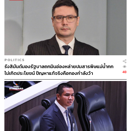
POLITICS
รังสิมันต์มองรัฐบาลถกมินอ่องหล่ายปมสารพิษแม่น้ำกก
48
ไม่เกิดประโยชน์ ปัญหาแท้จริงคือกองกำลังว้า