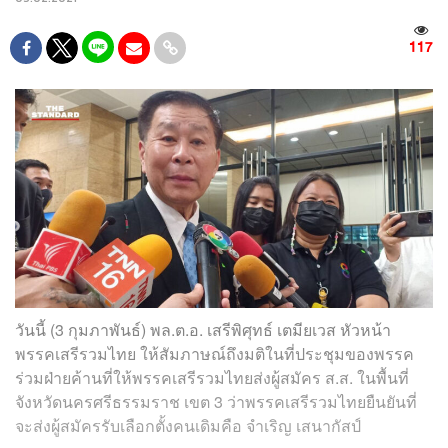
117
วันนี้ (3 กุมภาพันธ์) พล.ต.อ. เสรีพิศุทธ์ เตมียเวส หัวหน้า
พรรคเสรีรวมไทย ให้สัมภาษณ์ถึงมติในที่ประชุมของพรรค
ร่วมฝ่ายค้านที่ให้พรรคเสรีรวมไทยส่งผู้สมัคร ส.ส. ในพื้นที่
จังหวัดนครศรีธรรมราช เขต 3 ว่าพรรคเสรีรวมไทยยืนยันที่
จะส่งผู้สมัครรับเลือกตั้งคนเดิมคือ จำเริญ เสนากัสป์