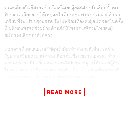
ขณะเดียวกันที่พรรคก้าวไกลไม่ส่งผู้ลงสมัครรับเลือกตั้งเขต
ดังกล่าว เนื่องจากให้เหตุผลในที่ประชุมพรรคร่วมฝ่ายค้านว่า
เตรียมที่จะปรับปรุงพรรค จึงไม่พร้อมที่จะส่งผู้สมัครลงในครั้ง
นี้ มติของพรรคร่วมฝ่ายค้านจึงให้พรรคเสรีรวมไทยส่งผู้
สมัครลงเลือกตั้งดังกล่าว
นอกจากนี้ พล.ต.อ. เสรีพิศุทธ์ ยังกล่าวถึงกรณีที่พรรคร่วม
รัฐบาลเตรียมส่งผู้สมัครลงเลือกตั้งเพื่อแข่งกันเองระหว่าง
พรรคประชาธิปัตย์และพรรคพลังประชารัฐว่าให้ปล่อยสู้กัน
ไป แต่ต้องระวังเรื่องของการทุจริตเลือกตั้ง อย่างที่พรรคเสรี
รวมไทยเคยแจ้งทุจริตเลือกตั้งที่จังหวัดลำปางและ
สมุทรปราการมาแล้ว
READ MORE
ทั้งนี้ พล.ต.อ. เสรีพิศุทธ์ ยอมรับว่าต้องการให้พรรคเพื่อไทย
ส่งผู้สมัครรับเลือกตั้ง เพราะเป็นพรรคที่มีความพร้อม
มากกว่าพรรคเสรีรวมไทย ท้ายที่สุดพรรคเพื่อไทยตัดสินใจว่า
ไม่ลงรับเลือกตั้งครั้งนี้ จึงให้พรรคเสรีรวมไทยเป็นตัวแทน
ของพรรคการเมืองฝ่ายค้านที่จะสู้ศึกสนามเลือกตั้งซ่อมครั้งนี้