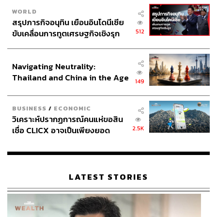
WORLD
สรุปภารกิจอนุทิน เยือนอินโดนีเซีย
512
ขับเคลื่อนการทูตเศรษฐกิจเชิงรุก
ประกาศหุ้นส่วนยุทธศาสตร์ไทย –
อินโดนีเซีย
Navigating Neutrality:
Thailand and China in the Age
149
of a New Global Order
BUSINESS
/
ECONOMIC
วิเคราะห์ปรากฏการณ์คนแห่ขอสิน
2.5K
เชื่อ CLICX อาจเป็นเพียงยอด
ภูเขาน้ำแข็ง ของปัญหาหนี้ครัว
เรือนไทยที่ถูกซุกไว้
LATEST STORIES