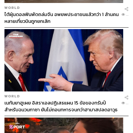
WORLD
ไต้ฝุ่นดอลฟินพัดถล่มจีน อพยพประชาชนแล้วกว่า 1 ล้านคน
...
หลายเที่ยวบินถูกยกเลิก
WORLD
เนทันยาฮูเผย อิสราเอลปฏิเสธแผน 15 ข้อของทรัมป์
...
สำหรับฉนวนกาซา ยันไม่ถอนทหารจนกว่าฮามาสปลดอาวุธ
แท้จริง