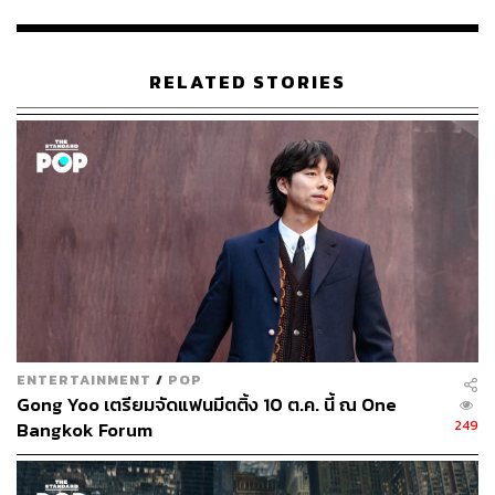
พิสูจน์อักษร: ภาสิณี เพิ่มพันธุ์พงศ์
อ้างอิง:
RELATED STORIES
http://sahamongkolfilm.com/saha-news/seobok-postp
oned-2021/
TAGS:
ภาพยนตร์
Gong Yoo
Park Bo Gum
ซีรีส์เกาหลี
ซีรีส์
Seobok
ENTERTAINMENT
/
POP
Gong Yoo เตรียมจัดแฟนมีตติ้ง 10 ต.ค. นี้ ณ One
98
249
Bangkok Forum
ABOUT THE AUTHOR