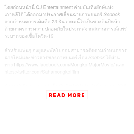
โดยก่อนหน้านี้ CJ Entertainment ค่ายบันเทิงยักษ์แห่ง
เกาหลีใต้ ได้ออกมาประกาศเลื่อนฉายภาพยนตร์
Seobok
จากกำหนดการเดิมคือ 23 ธันวาคมนี้ไปเป็นช่วงต้นปีหน้า
ด้วยมาตรการความปลอดภัยในประเทศจากสถานการณ์แพร่
ระบาดของเชื้อโควิด-19
สำหรับแฟนๆ กงยูและพัคโบกอมสามารถติดตามกำหนดการ
ฉายใหม่และข่าวสารของภาพยนตร์เรื่อง
Seobok
ได้ผ่าน
ทาง
https://www.facebook.com/MongkolMajorMovie/
และ
https://twitter.com/Sahamongkolfilm
Seobok
คือภาพยนตร์แอ็กชัน-ไซไฟฟอร์มยักษ์จากเกาหลีใต้
บอกเล่าเรื่องราวของ มินกีฮอน (กงยู) อดีตสายลับฝีมือเยี่ยมที่
READ MORE
ได้รับภารกิจสุดท้ายในการปกป้อง ซอบก (พัคโบกอม) มนุษย์
โคลนร่างแรกของโลกที่เกิดมาจากการทดลองลับสุดยอด ซึ่ง
เขาได้กุมปริศนาของการมี ‘ชีวิตอมตะ’ เอาไว้ มินกีฮอนจึง
ต้องเอาชีวิตเข้าแลกเพื่อปกป้องซอบกจากกลุ่มคนที่หวังจะ
ครอบครองซอบกเอาไว้แต่เพียงผู้เดียว