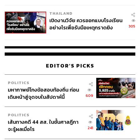
ผู้ใช้ถอดเปลี่ยนแบตเองได้ ก่อนกฎ
EU บังคับปีหน้า
THAILAND
เปิดงานวิจัย ควรออกแบบโรงเรียน
305
อย่างไรเพื่อรับมือเหตุกราดยิง
EDITOR'S PICKS
POLITICS
มหากาพย์โกงข้อสอบท้องถิ่น ก่อน
609
เดินหน้าสู่จุดจบในสัปดาห์นี้
POLITICS
เส้นทางคดี 44 สส. ในชั้นศาลฎีกา
241
จะรู้ผลเมื่อไร