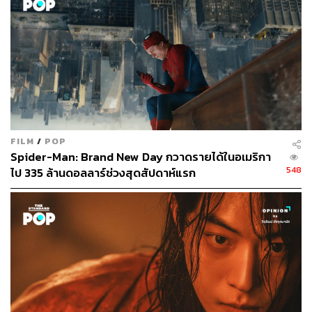
สุพัฒน์ ศิวะพรพันธ์
Content Creator ผู้หลงใหลในทุกศาสตร์และ
วัฒนธรรมของประเทศญี่ปุ่น
FILM
/
POP
Spider-Man: Brand New Day กวาดรายได้ในอเมริกา
548
ไป 335 ล้านดอลลาร์ช่วงสุดสัปดาห์แรก