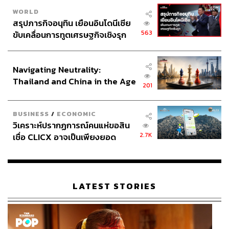
WORLD
สรุปภารกิจอนุทิน เยือนอินโดนีเซีย
563
ขับเคลื่อนการทูตเศรษฐกิจเชิงรุก
ประกาศหุ้นส่วนยุทธศาสตร์ไทย –
อินโดนีเซีย
Navigating Neutrality:
Thailand and China in the Age
201
of a New Global Order
BUSINESS
/
ECONOMIC
วิเคราะห์ปรากฏการณ์คนแห่ขอสิน
2.7K
เชื่อ CLICX อาจเป็นเพียงยอด
ภูเขาน้ำแข็ง ของปัญหาหนี้ครัว
เรือนไทยที่ถูกซุกไว้
LATEST STORIES