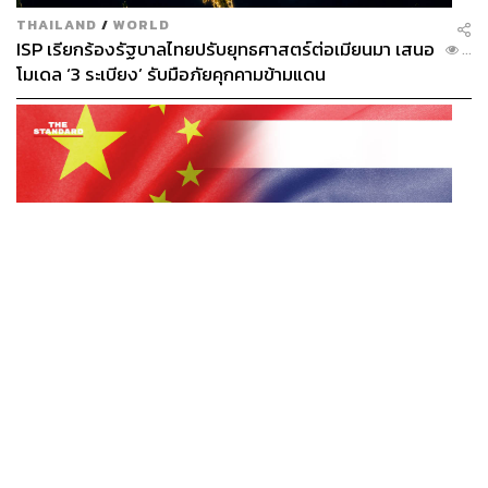
THAILAND
/
WORLD
ISP เรียกร้องรัฐบาลไทยปรับยุทธศาสตร์ต่อเมียนมา เสนอ
...
โมเดล ‘3 ระเบียง’ รับมือภัยคุกคามข้ามแดน
CHINA
/
WORLD
สถานทูตจีน เตือนพลเมืองจีนที่ท่องเที่ยว-เข้าร่วมกิจกรรม
...
ในไทยให้ปฏิบัติตามกฎระเบียบ มีอารยธรรม สุภาพต่อผู้อื่น