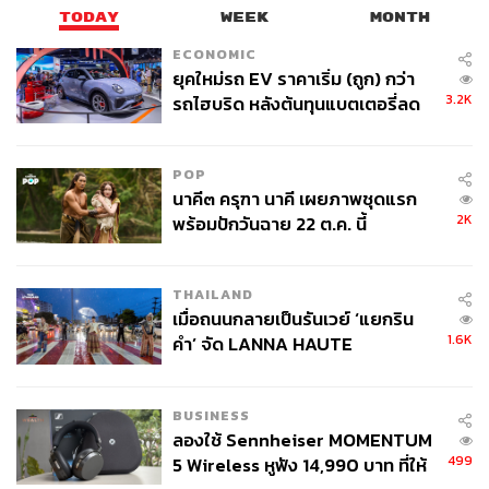
TODAY
WEEK
MONTH
ECONOMIC
ยุคใหม่รถ EV ราคาเริ่ม (ถูก) กว่า
3.2K
รถไฮบริด หลังต้นทุนแบตเตอรี่ลด
ลง - จีนแห่บุกตลาดเกิดใหม่
POP
นาคี๓ ครุฑา นาคี เผยภาพชุดแรก
2K
พร้อมปักวันฉาย 22 ต.ค. นี้
THAILAND
เมื่อถนนกลายเป็นรันเวย์ ‘แยกริน
1.6K
คำ’ จัด LANNA HAUTE
COUTURE กลางสายฝน
BUSINESS
ลองใช้ Sennheiser MOMENTUM
499
5 Wireless หูฟัง 14,990 บาท ที่ให้