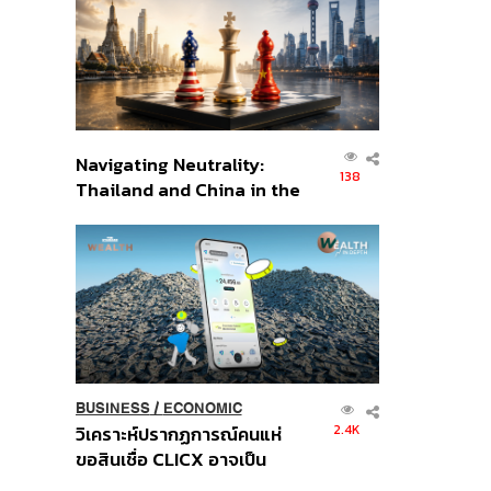
อินโดนีเซีย
Navigating Neutrality:
138
Thailand and China in the
Age of a New Global
Order
BUSINESS
/
ECONOMIC
2.4K
วิเคราะห์ปรากฏการณ์คนแห่
ขอสินเชื่อ CLICX อาจเป็น
เพียงยอดภูเขาน้ำแข็ง ของ