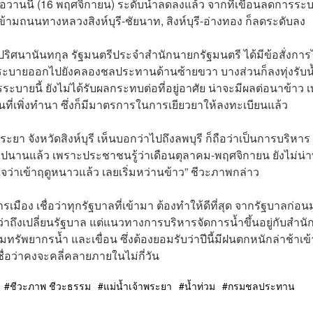
ต่เมื่อวานนี้ (16 พฤศจิกายน) ระดับน้ำลดลงแล้ว จากที่เขื่อนลดการระ
ข้ามถนนทางหลวงสิงห์บุรี-ชัยนาท, สิงห์บุรี-อ่างทอง ก็ลดระดับลง
ริศนานันทกุล รัฐมนตรีประจำสำนักนายกรัฐมนตรี ได้มีข้อสั่งการ
บายออกไปยังคลองชลประทานด้านซ้ายขวา บางส่วนก็ลงทุ่งรับน
รระบายนี้ ยังไม่ได้รับผลกระทบต่อที่อยู่อาศัย น่าจะมีผลต่อนาข้าว เท
วนที่เพิ่งทำนา ซึ่งก็มีมาตรการในการเยียวยาให้ลงทะเบียนแล้ว
าพระยา จังหวัดสิงห์บุรี เห็นบอกว่าไปถึงลพบุรี ก็ถือว่าเป็นการบริหาร
วกันไปนานแล้ว เพราะประชาชนรู้ว่าเดือนตุลาคม-พฤศจิกายน ยังไม่น่
ใจว่าเข้าฤดูหนาวแล้ว เลยเริ่มหว่านข้าว” ชีวะภาพกล่าว
การเมือง เชื่อว่าทุกรัฐบาลที่เข้ามา ต้องทำให้ดีที่สุด จากรัฐบาลก่อ
่าถึงเปลี่ยนรัฐบาล แต่แนวทางการบริหารจัดการน้ำขึ้นอยู่กับสำน
ัพยากรน้ำ และเขื่อน ซึ่งต้องยอมรับว่าปีนี้มีฝนตกหนักล่าช้าเข
ชื่อว่าคงจะคลี่คลายภายในไม่กี่วัน
ชีวะภาพ ชีวะธรรม
แม่น้ำเจ้าพระยา
น้ำท่วม
กรมชลประทาน