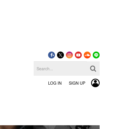
LOG IN
SIGN UP