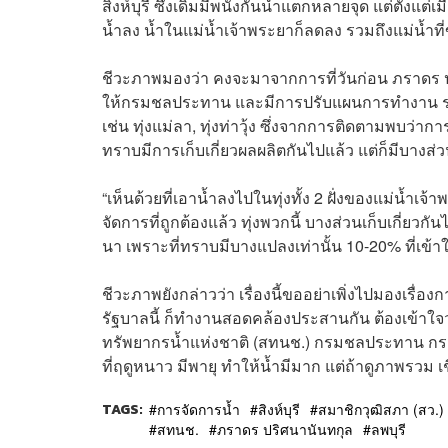
สิงห์บุรี ซึ่งเดิมมีพนังกั้นน้ำแตกหลายจุด แต่ตั้งแ
น้ำลง น้ำในแม่น้ำเจ้าพระยาก็ลดลง รวมถึงแม่น้ำที่
ชีวะภาพมองว่า คงจะมาจากการที่วันก่อน ภราดร ป
ให้กรมชลประทาน และมีการปรับแผนการทำงาน ระ
เช่น ทุ่งแม่ลา, ทุ่งท่าวุ้ง ซึ่งจากการติดตามพบว่ากา
ทราบมีการเก็บเกี่ยวผลผลิตกันไปแล้ว แต่ก็มีบางส่
“เห็นด้วยที่เอาน้ำลงไปในทุ่งทั้ง 2 ฝั่งของแม่น้ำเจ้
จัดการที่ถูกต้องแล้ว ทุ่งพวกนี้ บางส่วนเก็บเกี่ย
นา เพราะที่ทราบมีบางแปลงเท่านั้น 10-20% ที่เข้า
ชีวะภาพยังกล่าวว่า เรื่องนี้ขออย่าเพิ่งไปมองเรื่อง
รัฐบาลนี้ ก็ทำงานสอดคล้องประสานกัน ต้องเข้าใจว
ทรัพยากรน้ำแห่งชาติ (สทนช.) กรมชลประทาน กรมทร
ที่ฤดูหนาว มีพายุ ทำให้น้ำมีมาก แต่ถ้าดูภาพรวม เ
TAGS:
การจัดการน้ำ
สิงห์บุรี
สมาชิกวุฒิสภา (สว.)
สทนช.
ภราดร ปริศนานันทกุล
ลพบุรี