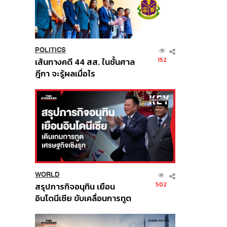
POLITICS
152
เส้นทางคดี 44 สส. ในชั้นศาล
ฎีกา จะรู้ผลเมื่อไร
WORLD
502
สรุปภารกิจอนุทิน เยือน
อินโดนีเซีย ขับเคลื่อนการทูต
เศรษฐกิจเชิงรุก ประกาศหุ้น
ส่วนยุทธศาสตร์ไทย –