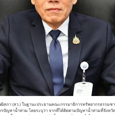
ิกวุฒิสภา (สว.) ในฐานะประธานคณะกรรมาธิการทรัพยากรธรรมชา
ปัญหาน้ำท่วม โดยระบุว่า จากที่ได้ติดตามปัญหาน้ำท่วมที่จังหวั