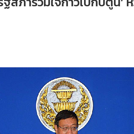
‘รัฐสภาร่วมใจก้าวไปกับตูน’