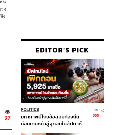
ห็น
แรง
จึง
EDITOR'S PICK
POLITICS
555
มหากาพย์โกงข้อสอบท้องถิ่น
27
ก่อนเดินหน้าสู่จุดจบในสัปดาห์
นี้