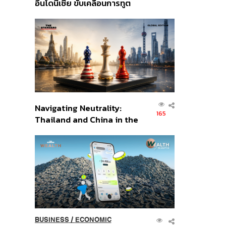
อินโดนีเซีย ขับเคลื่อนการทูต
เศรษฐกิจเชิงรุก ประกาศหุ้น
ส่วนยุทธศาสตร์ไทย –
อินโดนีเซีย
Navigating Neutrality:
165
Thailand and China in the
Age of a New Global
Order
BUSINESS
/
ECONOMIC