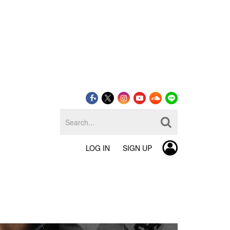
LOG IN
SIGN UP