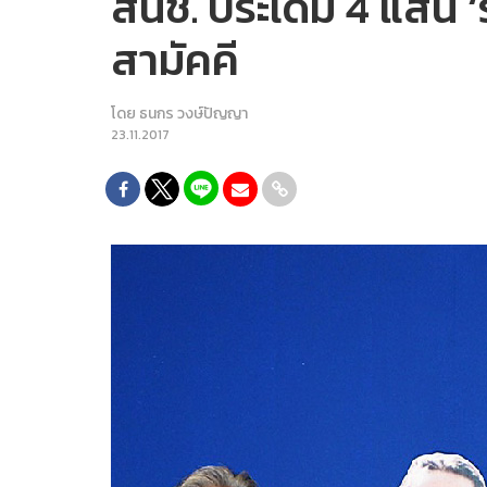
สนช. ประเดิม 4 แสน 
สามัคคี
โดย
ธนกร วงษ์ปัญญา
23.11.2017