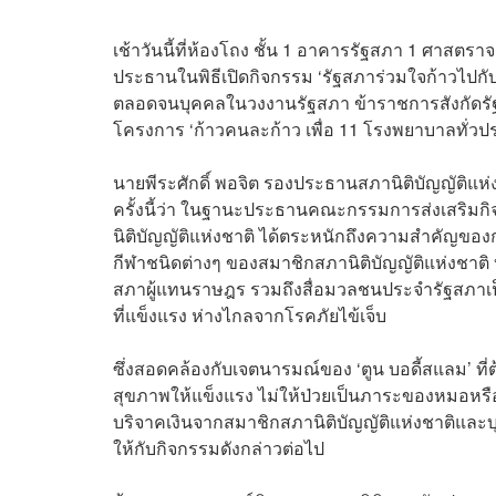
เช้าวันนี้ที่ห้องโถง ชั้น 1 อาคารรัฐสภา 1 ศาสตร
ประธานในพิธีเปิดกิจกรรม ‘รัฐสภาร่วมใจก้าวไปกับ
ตลอดจนบุคคลในวงงานรัฐสภา ข้าราชการสังกัดรัฐ
โครงการ ‘ก้าวคนละก้าว เพื่อ 11 โรงพยาบาลทั่วป
นายพีระศักดิ์ พอจิต รองประธานสภานิติบัญญัติแ
ครั้งนี้ว่า ในฐานะประธานคณะกรรมการส่งเสริมกิ
นิติบัญญัติแห่งชาติ ได้ตระหนักถึงความสำคัญขอ
กีฬาชนิดต่างๆ ของสมาชิกสภานิติบัญญัติแห่งชาต
สภาผู้แทนราษฎร รวมถึงสื่อมวลชนประจำรัฐสภาเป็น
ที่แข็งแรง ห่างไกลจากโรคภัยไข้เจ็บ
ซึ่งสอดคล้องกับเจตนารมณ์ของ ‘ตูน บอดี้สแลม’ ท
สุขภาพให้แข็งแรง ไม่ให้ป่วยเป็นภาระของหมอหรือ
บริจาคเงินจากสมาชิกสภานิติบัญญัติแห่งชาติแล
ให้กับกิจกรรมดังกล่าวต่อไป