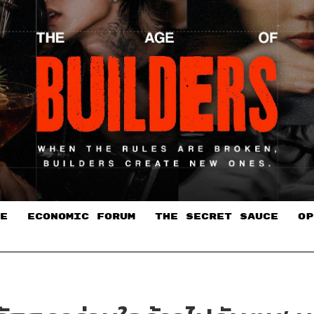
E
ECONOMIC FORUM
THE SECRET SAUCE​
OP