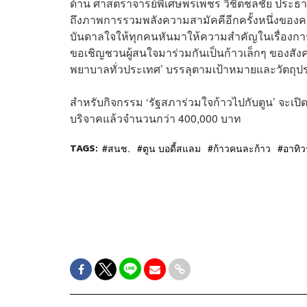
ด้าน ศาสตราจารย์พิเศษพรเพชร วิชิตชลชัย ประธานส
ถึงภาพการรวมพลังความสามัคคีอีกครั้งหนึ่งของคนไ
บันดาลใจให้ทุกคนหันมาให้ความสำคัญในเรื่องการอ
ขอเชิญชวนผู้สนใจมาร่วมกันเป็นก้าวเล็กๆ ของสังค
พยาบาลทั่วประเทศ’ บรรลุตามเป้าหมายและวัตถุปร
สำหรับกิจกรรม ‘รัฐสภาร่วมใจก้าวไปกับตูน’ จะเปิด
บริจาคแล้วจำนวนกว่า 400,000 บาท
TAGS:
สนช.
ตูน บอดี้สแลม
ก้าวคนละก้าว
อาทิว