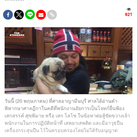
621
วันนี้ (20 พฤษภาคม) ที่ศาลอาญามีนบุรี ศาลได้อ่านคำ
พิพากษาศาลฎีกาในคดีที่พนักงานอัยการเป็นโจทก์ยื่นฟ้อง
เสกสรรค์ ศุขพิมาย หรือ เสก โลโซ ในข้อหาต่อสู้ขัดขวางเจ้า
พนักงานในการปฏิบัติหน้าที่ เสพยาเสพติด และมีอาวุธปืน
เครื่องกระสุนปืน ไว้ในครอบครองโดยไม่ได้รับอนุญาต