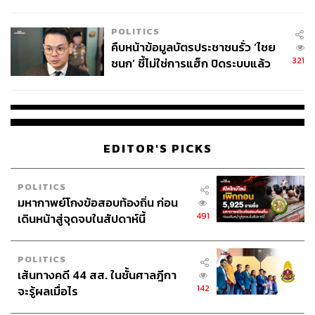
โลกภายใน 6 วัน
POLITICS
คืบหน้าข้อมูลบัตรประชาชนรั่ว ‘ไชย
321
ชนก’ ชี้ไม่ใช่การแฮ็ก ปิดระบบแล้ว
พบต้นตอจาก IP เดียว
EDITOR'S PICKS
POLITICS
มหากาพย์โกงข้อสอบท้องถิ่น ก่อน
491
เดินหน้าสู่จุดจบในสัปดาห์นี้
POLITICS
เส้นทางคดี 44 สส. ในชั้นศาลฎีกา
142
จะรู้ผลเมื่อไร