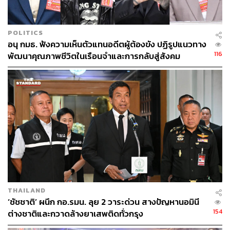
POLITICS
อนุ กมธ. ฟังความเห็นตัวแทนอดีตผู้ต้องขัง ปฏิรูปแนวทาง
116
พัฒนาคุณภาพชีวิตในเรือนจำและการกลับสู่สังคม
THAILAND
‘ชัชชาติ’ ผนึก กอ.รมน. ลุย 2 วาระด่วน สางปัญหานอมินี
154
ต่างชาติและกวาดล้างยาเสพติดทั่วกรุง