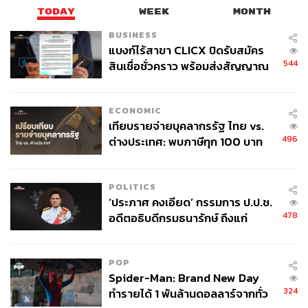
TODAY
WEEK
MONTH
BUSINESS
แบงก์ไร้สาขา CLICX ปิดรับสมัคร
544
สินเชื่อชั่วคราว พร้อมส่งสัญญาณ
เตือนกลุ่มกู้เงินผิดวัตถุประสงค์-ให้
ข้อมูลเท็จ เตรียมดำเนินคดีเด็ดขาด
ECONOMIC
เทียบรายจ่ายบุคลากรรัฐ ไทย vs.
496
ต่างประเทศ: พบภาษีทุก 100 บาท
ของคนไทยใช้ไปกับข้าราชการเฉียด
40 บาท
POLITICS
‘ประภาศ คงเอียด’ กรรมการ ป.ป.ช.
478
อดีตอธิบดีกรมธนารักษ์ ถึงแก่
อนิจกรรม
POP
Spider-Man: Brand New Day
324
ทำรายได้ 1 พันล้านดอลลาร์จากทั่ว