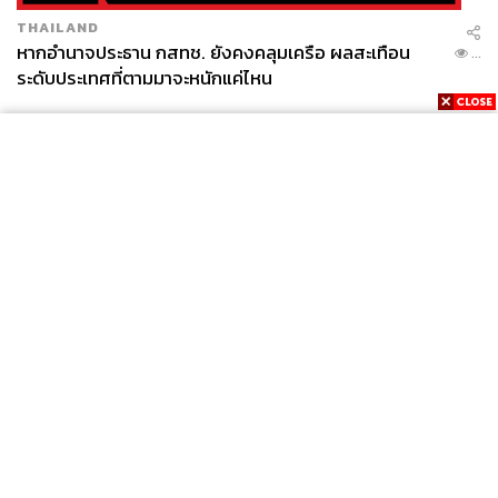
THAILAND
หากอำนาจประธาน กสทช. ยังคงคลุมเครือ ผลสะเทือน
...
ระดับประเทศที่ตามมาจะหนักแค่ไหน
News
Wealth
Pop
Podcast
Video
Now
Opinion
Careers
Events
Privacy
About
Contact
Policy
FOR
ADVERTISING
MEMBERSHIP