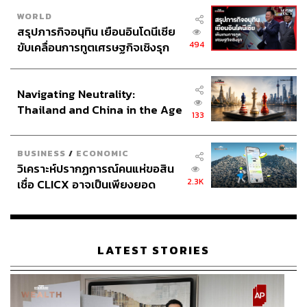
WORLD
สรุปภารกิจอนุทิน เยือนอินโดนีเซีย
494
ขับเคลื่อนการทูตเศรษฐกิจเชิงรุก
ประกาศหุ้นส่วนยุทธศาสตร์ไทย –
อินโดนีเซีย
Navigating Neutrality:
Thailand and China in the Age
133
of a New Global Order
BUSINESS
/
ECONOMIC
วิเคราะห์ปรากฏการณ์คนแห่ขอสิน
2.3K
เชื่อ CLICX อาจเป็นเพียงยอด
ภูเขาน้ำแข็ง ของปัญหาหนี้ครัว
เรือนไทยที่ถูกซุกไว้
LATEST STORIES