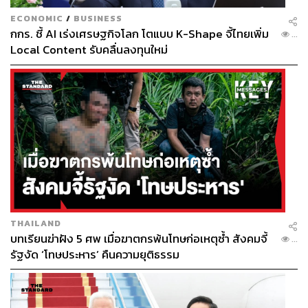
ECONOMIC
/
BUSINESS
กกร. ชี้ AI เร่งเศรษฐกิจโลก โตแบบ K-Shape จี้ไทยเพิ่ม
...
Local Content รับคลื่นลงทุนใหม่
THAILAND
บทเรียนฆ่าฝัง 5 ศพ เมื่อฆาตกรพ้นโทษก่อเหตุซ้ำ สังคมจี้
...
รัฐงัด ‘โทษประหาร’ คืนความยุติธรรม