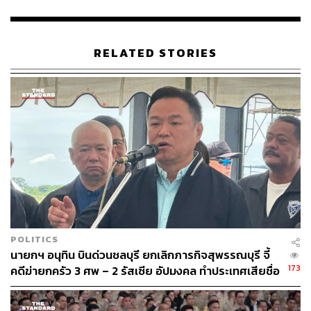
ดี จึงไม่อาจอ้างภาวะป่วยดังกล่าวได้ และให้นับโทษต่อจาก
คดี พ.ร.บ.อาวุธปืน ของศาลจังหวัดนครศรีธรรมราชด้วย
RELATED STORIES
– ศาลอุทธรณ์ (7 พฤษภาคม 2563) พิพากษาแก้ความผิดฐาน
มีอาวุธปืนฯ เป็นจำคุก 5 เดือน ลดโทษกึ่งหนึ่งเหลือ 3 เดือน
เมื่อรวมกับโทษฐานอื่นตามคำพิพากษาศาลชั้นต้นเป็นจำคุก
1 ปี 15 เดือน และบวกโทษจำคุก 1 ปี 3 เดือน ที่รอการลงโทษ
ไว้ในคดีทำร้ายร่างกาย ทำให้รวมเป็นจำคุก 2 ปี 18 เดือน
โดยไม่รอลงอาญา
โดยเสกสรรค์ได้รับการปล่อยชั่วคราวระหว่างฎีกาด้วยวงเงิน
ประกัน 600,000 บาท
– ศาลฎีกา (วันนี้): พิพากษาแก้ให้ลงโทษจำคุก 2 ปี 12 เดือน
POLITICS
20 วัน
นายกฯ อนุทิน บินด่วนชลบุรี ยกเลิกภารกิจสุพรรณบุรี จี้
173
คดีฆ่ายกครัว 3 ศพ – 2 รัสเซีย อัปมงคล ทำประเทศเสียชื่อ
เสียง
TAGS:
ยาเสพติด
เสกสรรค์ ศุขพิมาย
เสก โลโซ
ครอบครองอาวุธปืนผิดกฎหมาย
ศาลอาญามีนบุรี