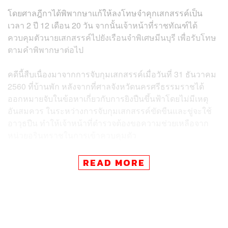
โดยศาลฎีกาได้พิพากษาแก้ให้ลงโทษจำคุกเสกสรรค์เป็น
เวลา 2 ปี 12 เดือน 20 วัน จากนั้นเจ้าหน้าที่ราชทัณฑ์ได้
ควบคุมตัวนายเสกสรรค์ไปยังเรือนจำพิเศษมีนบุรี เพื่อรับโทษ
ตามคำพิพากษาต่อไป
คดีนี้สืบเนื่องมาจากการจับกุมเสกสรรค์เมื่อวันที่ 31 ธันวาคม
2560 ที่บ้านพัก หลังจากที่ศาลจังหวัดนครศรีธรรมราชได้
ออกหมายจับในข้อหาเกี่ยวกับการยิงปืนขึ้นฟ้าโดยไม่มีเหตุ
อันสมควร ในระหว่างการจับกุมเสกสรรค์ขัดขืนและขู่จะใช้
อาวุธปืน ทำให้เจ้าหน้าที่ตำรวจต้องขอความช่วยเหลือจาก
หน่วยอรินทราชในการเข้าควบคุมตัว
อัยการโจทก์ได้ฟ้องว่าเสกสรรค์มีอาวุธปืนพกออโตเมติก
READ MORE
พร้อมกระสุนปืนไว้ในครอบครองโดยไม่ได้รับอนุญาต ต่อสู้
หรือขัดขวางเจ้าพนักงานในการปฏิบัติหน้าที่โดยมีหรือใช้
อาวุธปืน และเสพยาเสพติดให้โทษประเภท 1
นอกจากนี้เสกสรรค์เคยถูกศาลอาญาพิพากษาถึงที่สุด ให้รอ