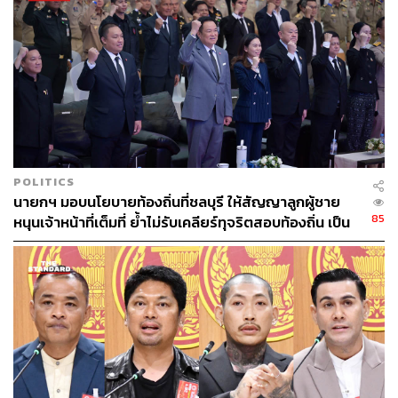
621
POLITICS
นายกฯ มอบนโยบายท้องถิ่นที่ชลบุรี ให้สัญญาลูกผู้ชาย
ABOUT THE AUTHOR
85
หนุนเจ้าหน้าที่เต็มที่ ย้ำไม่รับเคลียร์ทุจริตสอบท้องถิ่น เป็น
ตราบาป ลอยอังคารก็ลบไม่ออก
THE STANDARD TEAM
กองบรรณาธิการ THE STANDARD