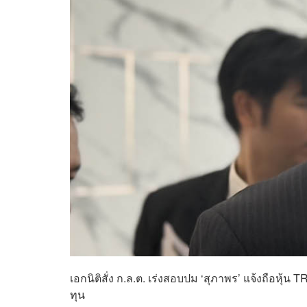
เอกนิติสั่ง ก.ล.ต. เร่งสอบปม ‘สุภาพร’ แจ้งถือหุ้น
ทุน