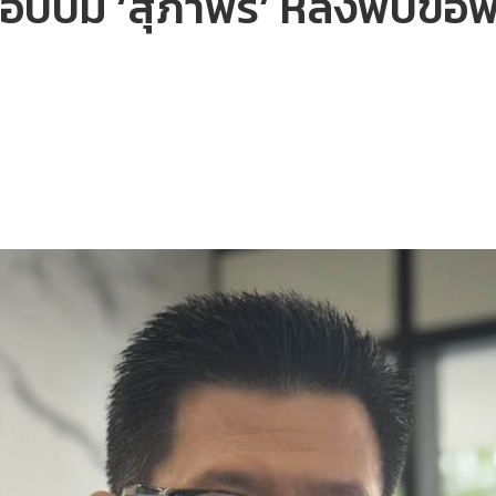
ร่งสอบปม ‘สุภาพร’ หลังพบข้อพ