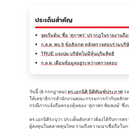
ประเด็นสำคัญ
จุดเริ่มต้น: ชื่อ ‘สุภาพร’ ปรากฏในรายงานถื
ก.ล.ต. พบ 5 ข้อสังเกต หลังตรวจสอบร่วมบริ
TRUE แจงปม บริษัทไม่มีหุ้นบุริมสิทธิ
ก.ล.ต. เตือนข้อมูลอยู่ระหว่างตรวจสอบ
วันนี้ (8 กรกฎาคม)
ดร.เอกนิติ นิติทัณฑ์ประภาศ
รอ
ให้เลขาธิการสำนักงานคณะกรรมการกำกับหลักทรัพ
กรณีการแจ้งถือครองหุ้นของ ‘สุภาพร พิมพงษ์’ ซึ่ง
ดร.เอกนิติระบุว่า ประเด็นดังกล่าวต้องได้รับการต
ผู้ลงทุนในตลาดทุนไทย รวมถึงความน่าเชื่อถือในก