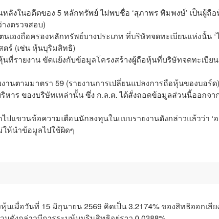
้อนหลังในอดีตของ 5 หลักทรัพย์ ไม่พบชื่อ ‘สุภาพร พิมพงษ์’ เป็นผู้ถือห
ะหว่างตรวจสอบ)
่าตนเองถือครองหลักทรัพย์บางประเภท ที่บริษัทจดทะเบียนแห่งนั้น ‘ไ
 (เช่น หุ้นบุริมสิทธิ)
นที่รายงาน ขัดแย้งกับข้อมูลโครงสร้างผู้ถือหุ้นที่บริษัทจดทะเบียน
ยงานตามมาตรา 59 (รายงานการเปลี่ยนแปลงการถือหุ้นของบอร์ด) 
ริหาร ของบริษัทเหล่านั้น ซึ่ง ก.ล.ต. ได้สั่งถอดข้อมูลส่วนนี้ออกจา
ด้เข้าไปแขวนข้อความเตือนนักลงทุนในแบบรายงานดังกล่าวแล้วว่า ‘อย
่ให้นำข้อมูลไปใช้ผิดๆ
นเมื่อวันที่ 15 มิถุนายน 2569 คิดเป็น 3.2174% ของสิทธิออกเสียง
นดังกล่าวมีการระบุหุ้นบุริมสิทธิอยู่ราว 0.0388%