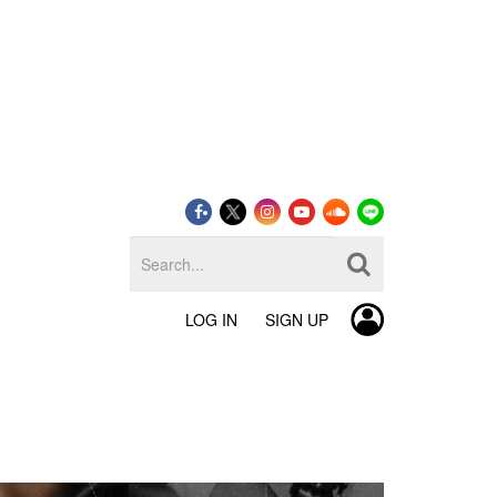
LOG IN
SIGN UP