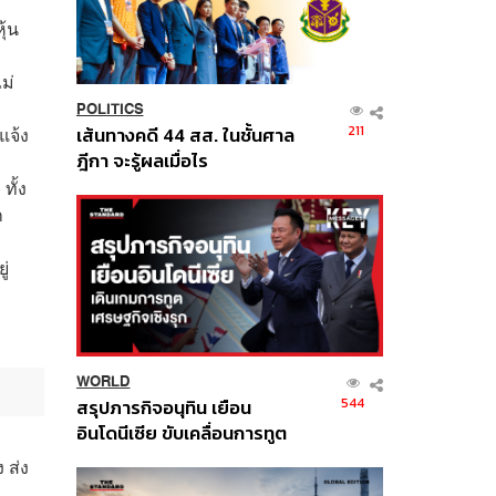
ุ้น
ม่
POLITICS
211
แจ้ง
เส้นทางคดี 44 สส. ในชั้นศาล
ฎีกา จะรู้ผลเมื่อไร
ทั้ง
ก
ู่
WORLD
544
สรุปภารกิจอนุทิน เยือน
อินโดนีเซีย ขับเคลื่อนการทูต
เศรษฐกิจเชิงรุก ประกาศหุ้น
 ส่ง
ส่วนยุทธศาสตร์ไทย –