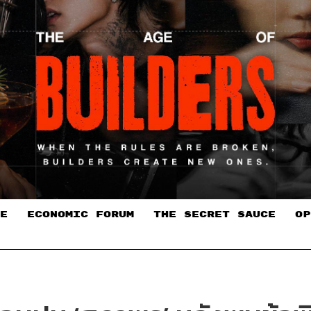
E
ECONOMIC FORUM
THE SECRET SAUCE​
OP