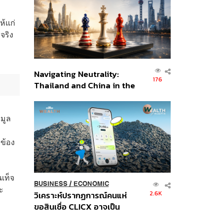
อินโดนีเซีย
ห้แก่
จริง
Navigating Neutrality:
176
Thailand and China in the
Age of a New Global
Order
อมูล
ข้อง
เท็จ
BUSINESS
/
ECONOMIC
ะ
2.6K
วิเคราะห์ปรากฏการณ์คนแห่
ขอสินเชื่อ CLICX อาจเป็น
เพียงยอดภูเขาน้ำแข็ง ของ