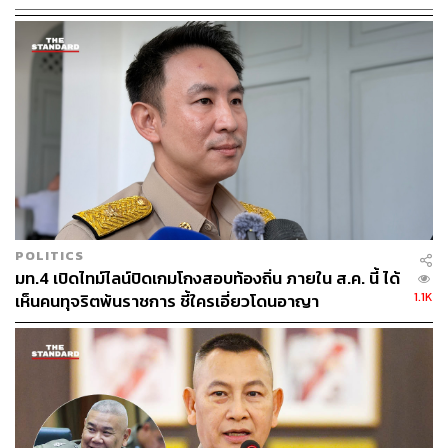
POLITICS
มท.4 เปิดไทม์ไลน์ปิดเกมโกงสอบท้องถิ่น ภายใน ส.ค. นี้ ได้
1.1K
เห็นคนทุจริตพ้นราชการ ชี้ใครเอี่ยวโดนอาญา