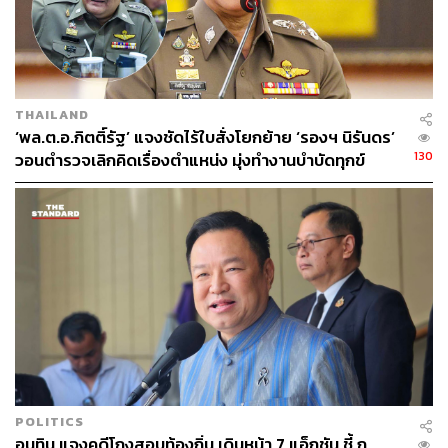
THAILAND
‘พล.ต.อ.กิตติ์รัฐ’ แจงชัดไร้ใบสั่งโยกย้าย ‘รองฯ นิรันดร’
130
วอนตำรวจเลิกคิดเรื่องตำแหน่ง มุ่งทำงานบำบัดทุกข์
บำรุงสุข
POLITICS
อนุทิน แจงคดีโกงสอบท้องถิ่น เดินหน้า 7 แอ็กชัน ชี้ ก