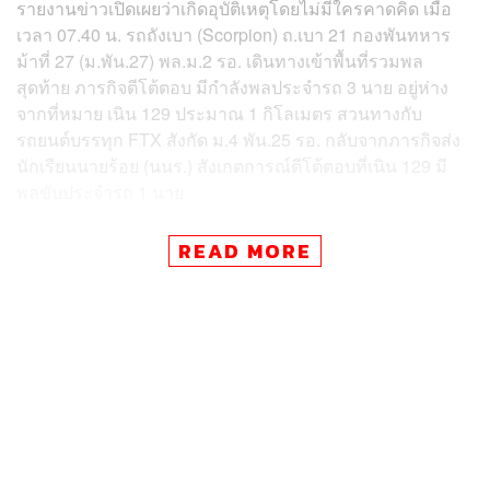
รายงานข่าวเปิดเผยว่าเกิดอุบัติเหตุโดยไม่มีใครคาดคิด เมื่อ
เวลา 07.40 น. รถถังเบา (Scorpion) ถ.เบา 21 กองพันทหาร
ม้าที่ 27 (ม.พัน.27) พล.ม.2 รอ. เดินทางเข้าพื้นที่รวมพล
สุดท้าย ภารกิจตีโต้ตอบ มีกำลังพลประจำรถ 3 นาย อยู่ห่าง
จากที่หมาย เนิน 129 ประมาณ 1 กิโลเมตร สวนทางกับ
รถยนต์บรรทุก FTX สังกัด ม.4 พัน.25 รอ. กลับจากภารกิจส่ง
นักเรียนนายร้อย (นนร.) สังเกตการณ์ตีโต้ตอบที่เนิน 129 มี
พลขับประจำรถ 1 นาย
โดยจุดนั้นเป็นโค้งหักศอก ทัศนวิสัยจำกัด รถทั้งสองคันหัก
READ MORE
หลบซ้าย โดยรถถังเบาปีนขึ้นเนินดิน ลงคูข้างทางและพลิก
ตะแคง ส่งพลให้มีผู้บาดเจ็บ 2 ราย จ.ส.อ. สง่า จ้อยโถ (ผบ.รถ)
สังกัด ม.พัน.27 พล.ม.2 รอ. หมดสติ และ นนร. ภูวนัย กำลังดี
(พลปืน) สังกัด พัน.1 กรม นนร.รอ. (นนร.ชั้นปีที่ 3) หมดสติ
เจ้าหน้าที่เร่งนำตัวทั้ง 2 นาย ส่งไปยังโรงพยาบาลอานันท
มหิดล จังหวัดลพบุรี โดยล่าสุด นนร. ภูวนัย และ จ.ส.อ. สง่า
เสียชีวิตในเวลาต่อมา
TAGS:
ตำรวจ
รถถัง
นักเรียนนายร้อย
ทหาร