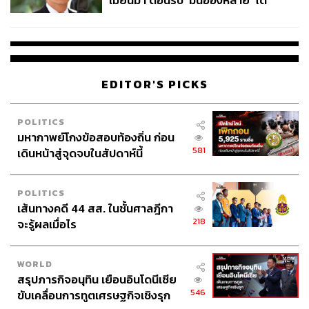
เมียนมา ต้อนรับ ‘มินอ่องหล่าย’ ได้
แค่สัญญาว่างเปล่า
EDITOR'S PICKS
POLITICS
มหากาพย์โกงข้อสอบท้องถิ่น ก่อน
581
เดินหน้าสู่จุดจบในสัปดาห์นี้
POLITICS
เส้นทางคดี 44 สส. ในชั้นศาลฎีกา
218
จะรู้ผลเมื่อไร
WORLD
สรุปภารกิจอนุทิน เยือนอินโดนีเซีย
546
ขับเคลื่อนการทูตเศรษฐกิจเชิงรุก