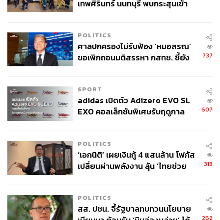
เทพศิรินทร์ นนทบุรี พบกระสุนเข้า
จุดสำคัญ ‘ศีรษะ-หน้าอก’ ครูถูกยิง
4 นัด จากระยะไกล
POLITICS
ศาลปกครองไม่รับฟ้อง ‘หมอสรณ’
737
ขอเพิกถอนมติสรรหา กสทช. ชี้ยัง
ไม่ใช่ผู้เดือดร้อนเสียหาย
SPORT
adidas เปิดตัว Adizero EVO SL
607
EXO คอลเล็กชันพิเศษรับฤดูกาล
College Football
POLITICS
‘เอกนิติ’ เผยเงินกู้ 4 แสนล้าน โฟกัส
313
เปลี่ยนผ่านพลังงาน ลุ้น ‘ไทยช่วย
ไทยพลัส’ เฟส 2 รอประเมินความ
เหมาะสม
POLITICS
สส. ปชน. จี้รัฐบาลทบทวนนโยบาย
262