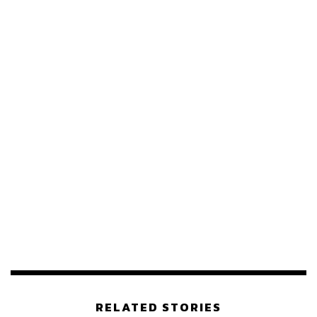
433
ABOUT THE AUTHOR
THE STANDARD TEAM
กองบรรณาธิการ THE STANDARD
RELATED STORIES