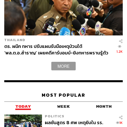
THAILAND
ตร. ผนึก ทหาร ปรับแผนรับมือเหตุป่วนใต้
1.2K
‘พล.ต.อ.สำราญ’ เผยคดีคาร์บอมบ์-ยิงทหารพรานรู้ตัว
กลุ่มก่อเหตุแล้ว
MORE
MOST POPULAR
TODAY
WEEK
MONTH
POLITICS
ผลชันสูตร 8 ศพ เหตุยิงใน รร.
1K