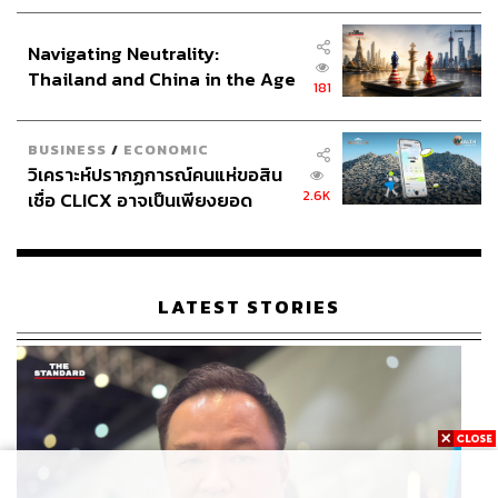
ประกาศหุ้นส่วนยุทธศาสตร์ไทย –
อินโดนีเซีย
Navigating Neutrality:
Thailand and China in the Age
181
of a New Global Order
BUSINESS
/
ECONOMIC
วิเคราะห์ปรากฏการณ์คนแห่ขอสิน
2.6K
เชื่อ CLICX อาจเป็นเพียงยอด
ภูเขาน้ำแข็ง ของปัญหาหนี้ครัว
เรือนไทยที่ถูกซุกไว้
LATEST STORIES