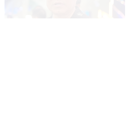
POLITICS
นายกฯ สั่งเข้มพกปืนนอกเคหสถาน ชี้ไม่ใช่เจ้าหน้าที่มีโทษ
...
อุกฉกรรจ์ ปืนถูกขโมยก่อเหตุ เจ้าของร่วมรับผิด
POLITICS
ยศชนัน เคาะแผนความปลอดภัยในรั้วโรงเรียน 90 วัน ส่ง
...
นักสุขภาพจิตดูแล-คุมเข้มคัดกรองสิ่งผิดกฎหมาย