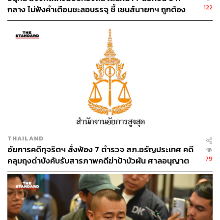
122
กลาง ไม่ฟังคำเตือนชะลอบรรจุ ชี้ เซนส์นายกฯ ถูกต้อง
THAILAND
อัยการคดีทุจริตฯ สั่งฟ้อง 7 ตำรวจ สภ.อรัญประเทศ คดี
79
คลุมถุงดำบังคับรับสารภาพคดีฆ่าป้าบัวผัน ศาลอนุญาต
ปล่อยตัวชั่วคราว นัดสอบ 17 ส.ค.นี้