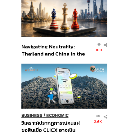
อินโดนีเซีย
Navigating Neutrality:
169
Thailand and China in the
Age of a New Global
Order
BUSINESS
/
ECONOMIC
2.6K
วิเคราะห์ปรากฏการณ์คนแห่
ขอสินเชื่อ CLICX อาจเป็น
เพียงยอดภูเขาน้ำแข็ง ของ