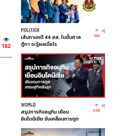
POLITICS
196
เส้นทางคดี 44 สส. ในชั้นศาล
ฎีกา จะรู้ผลเมื่อไร
162
WORLD
539
สรุปภารกิจอนุทิน เยือน
อินโดนีเซีย ขับเคลื่อนการทูต
เศรษฐกิจเชิงรุก ประกาศหุ้น
ส่วนยุทธศาสตร์ไทย –