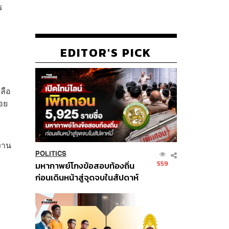
ร
EDITOR'S PICK
ลือ
อย
งาน
POLITICS
559
มหากาพย์โกงข้อสอบท้องถิ่น
ก่อนเดินหน้าสู่จุดจบในสัปดาห์
นี้