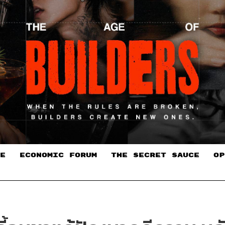
E
ECONOMIC FORUM
THE SECRET SAUCE​
OP