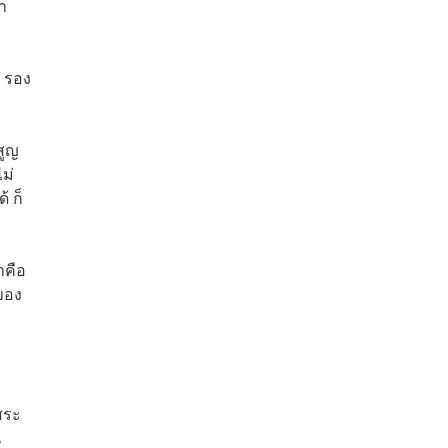
า
ร รอง
สูญ
ม่
 ก็
าคือ
จของ
สระ
น