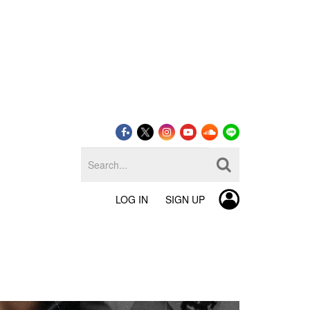
LOG IN
SIGN UP