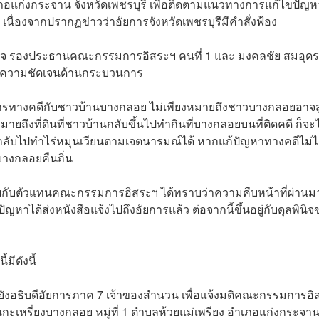
ำเภอแก่งกระจาน จังหวัดเพชรบุรี เพื่อติดตามแนวทางการแก้ไขปัญห
่องจากปรากฏข่าวว่าอัยการจังหวัดเพชรบุรีมีคำสั่งฟ้อง
านุกิจ รองประธานคณะกรรมการอิสระฯ คนที่ 1 และ มงคลชัย สมอุด
ห้ความชัดเจนด้านกระบวนการ
การทางคดีกับชาวบ้านบางกลอย ไม่เพียงหมายถึงชาวบางกลอยอาจ
ยถึงที่ดินที่ชาวบ้านกลับขึ้นไปทำกินที่บางกลอยบนที่ติดคดี ก็จะไ
ับไปทำไร่หมุนเวียนตามเจตนารมณ์ได้ หากแก้ปัญหาทางคดีไม่ได้
มบางกลอยคืนถิ่น
้พูดคุยกับตัวแทนคณะกรรมการอิสระฯ ได้ทราบว่าความคืบหน้าที่ผ่านม
ัญหาได้ส่งหนังสือแจ้งไปถึงอัยการแล้ว ต่อจากนี้ขึ้นอยู่กับดุลพินิ
้มีดังนี้
ยังอธิบดีอัยการภาค 7 เจ้าของสำนวน เพื่อแจ้งมติคณะกรรมการอิ
กะเหรี่ยงบางกลอย หมู่ที่ 1 ตำบลห้วยแม่เพรียง อำเภอแก่งกระจา