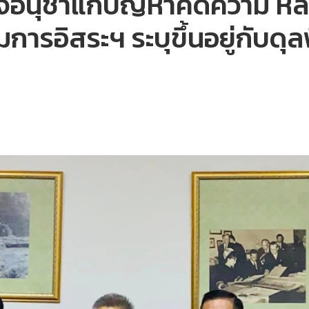
้อนุชาแก้ปัญหาคดีความ หลัง
ารอิสระฯ ระบุขึ้นอยู่กับดุ