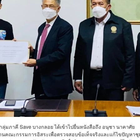
ลุ่มภาคี Save บางกลอย ได้เข้าไปยื่นหนังสือถึง อนุชา นาคาศัย
านคณะกรรมการอิสระเพื่อตรวจสอบข้อเท็จจริงและแก้ไขปัญหาช