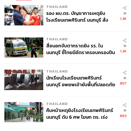
THAILAND
รอง ผบ.ตร. บัญชาการเหตุยิง
1.3K
โรงเรียนเทพศิรินทร์ นนทบุรี สั่ง
ค้นหา 2 รอบยืนยันไร้คนติดค้าง พบ
ศพปู่-ย่าที่บ้านพักผู้ก่อเหตุ
THAILAND
สื่อนอกจับตากราดยิง รร. ใน
1.2K
นนทบุรี ชี้ไทยมีอัตราครอบครองปืน
สูงในระดับต้นของภูมิภาค
THAILAND
นักเรียนโรงเรียนเทพศิรินทร์
807
นนทบุรี อพยพเข้ายังพื้นที่ปลอดภัย
ชั่วคราว หลังเหตุใช้อาวุธปืนภายใน
โรงเรียนคลี่คลาย
THAILAND
คืบหน้าเหตุยิงโรงเรียนเทพศิรินทร์
663
นนทบุรี ดับ 6 ศพ โฆษก ตร. เร่ง
สอบปมขโมยปืนปู่ก่อเหตุ