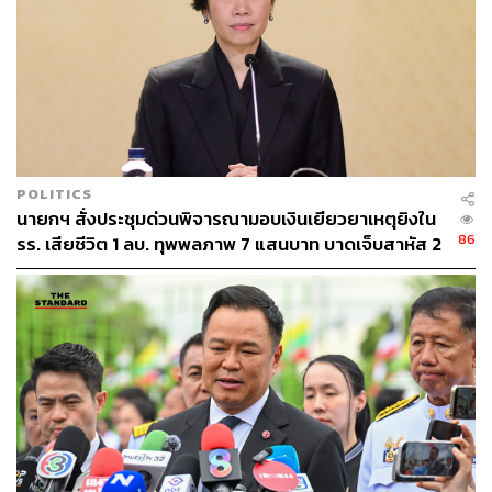
POLITICS
นายกฯ สั่งประชุมด่วนพิจารณามอบเงินเยียวยาเหตุยิงใน
86
รร. เสียชีวิต 1 ลบ. ทุพพลภาพ 7 แสนบาท บาดเจ็บสาหัส 2
แสนบาท บาดเจ็บเล็กน้อย 1 แสนบาท