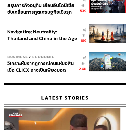
สรุปภารกิจอนุทิน เยือนอินโดนีเซีย
539
ขับเคลื่อนการทูตเศรษฐกิจเชิงรุก
ประกาศหุ้นส่วนยุทธศาสตร์ไทย –
อินโดนีเซีย
Navigating Neutrality:
Thailand and China in the Age
169
of a New Global Order
BUSINESS
/
ECONOMIC
วิเคราะห์ปรากฏการณ์คนแห่ขอสิน
2.6K
เชื่อ CLICX อาจเป็นเพียงยอด
ภูเขาน้ำแข็ง ของปัญหาหนี้ครัว
เรือนไทยที่ถูกซุกไว้
LATEST STORIES