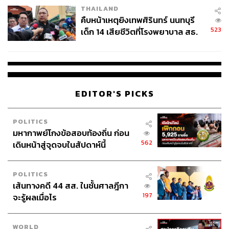
THAILAND
คืบหน้าเหตุยิงเทพศิรินทร์ นนทบุรี
523
เด็ก 14 เสียชีวิตที่โรงพยาบาล สธ.
ยืนยันครูเสียชีวิต 5 ราย เจ็บ 22
ราย
EDITOR'S PICKS
POLITICS
มหากาพย์โกงข้อสอบท้องถิ่น ก่อน
562
เดินหน้าสู่จุดจบในสัปดาห์นี้
POLITICS
เส้นทางคดี 44 สส. ในชั้นศาลฎีกา
197
จะรู้ผลเมื่อไร
WORLD