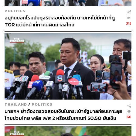
POLITICS
อนุทินบอกโรมปมทุจริตสอบท้องถิ่น นายกฯไม่มีหน้าที่ดู
313
TOR แต่มีหน้าที่หาคนผิดมาลงโทษ
THAILAND
/
POLITICS
นายกฯ ย้ำต้องตรวจสอบเงินในกระเป๋ารัฐบาลก่อนเคาะลุย
66
ไทยช่วยไทย พลัส เฟส 2 หรือปรับเกณฑ์ 50:50 ยันเงิน
คงคลังรัฐบาลแข็งแรง