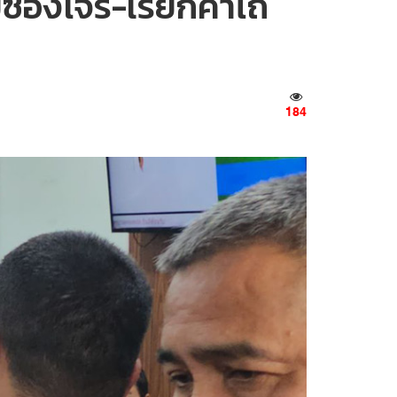
่ซ่องโจร-เรียกค่าไถ่
184