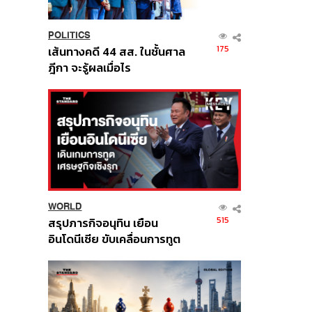
POLITICS
175
เส้นทางคดี 44 สส. ในชั้นศาล
ฎีกา จะรู้ผลเมื่อไร
WORLD
515
สรุปภารกิจอนุทิน เยือน
อินโดนีเซีย ขับเคลื่อนการทูต
เศรษฐกิจเชิงรุก ประกาศหุ้น
ส่วนยุทธศาสตร์ไทย –
อินโดนีเซีย