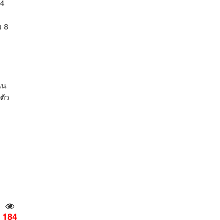
64
ม 8
ิน
ตัว
184