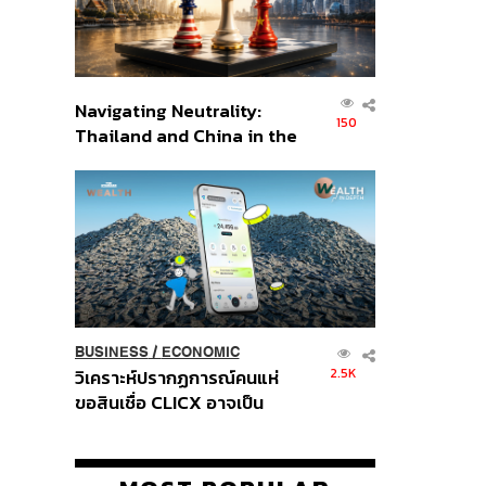
Navigating Neutrality:
150
Thailand and China in the
Age of a New Global
Order
BUSINESS
/
ECONOMIC
2.5K
วิเคราะห์ปรากฏการณ์คนแห่
ขอสินเชื่อ CLICX อาจเป็น
เพียงยอดภูเขาน้ำแข็ง ของ
ปัญหาหนี้ครัวเรือนไทยที่ถูกซุก
ไว้