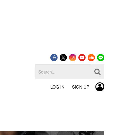
LOG IN
SIGN UP