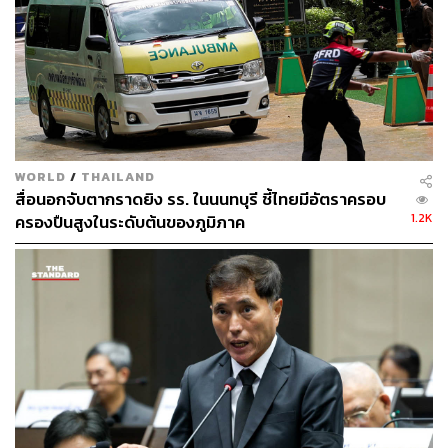
128
ABOUT THE AUTHOR
THE STANDARD TEAM
WORLD
/
THAILAND
กองบรรณาธิการ THE STANDARD
สื่อนอกจับตากราดยิง รร. ในนนทบุรี ชี้ไทยมีอัตราครอบ
1.2K
ครองปืนสูงในระดับต้นของภูมิภาค