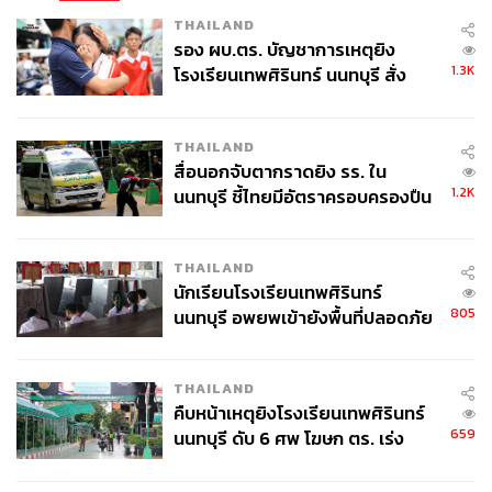
THAILAND
รอง ผบ.ตร. บัญชาการเหตุยิง
1.3K
โรงเรียนเทพศิรินทร์ นนทบุรี สั่ง
ค้นหา 2 รอบยืนยันไร้คนติดค้าง พบ
ศพปู่-ย่าที่บ้านพักผู้ก่อเหตุ
THAILAND
สื่อนอกจับตากราดยิง รร. ใน
1.2K
นนทบุรี ชี้ไทยมีอัตราครอบครองปืน
สูงในระดับต้นของภูมิภาค
THAILAND
นักเรียนโรงเรียนเทพศิรินทร์
805
นนทบุรี อพยพเข้ายังพื้นที่ปลอดภัย
ชั่วคราว หลังเหตุใช้อาวุธปืนภายใน
โรงเรียนคลี่คลาย
THAILAND
คืบหน้าเหตุยิงโรงเรียนเทพศิรินทร์
659
นนทบุรี ดับ 6 ศพ โฆษก ตร. เร่ง
สอบปมขโมยปืนปู่ก่อเหตุ