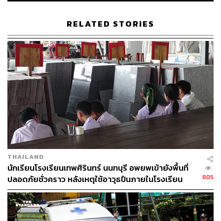
รองผู้ว่าฯ วิศณุ กล่าวเสริมว่า ประชาชนสามารถติดตาม
RELATED STORIES
ตำแหน่งรถ BMA Feeder ได้แบบเรียลไทม์ ผ่านแอปพลิเคชัน
ViaBus โดยเลือกหมวด BMA Feeder
ผู้ว่าฯ ชัชชาติ ได้กล่าวสรุปในตอนท้ายว่า กทม. ยังคงติดตาม
และปรับปรุงการจราจรตามสถานการณ์และข้อมูลที่เก็บได้
ในแต่ละวัน พร้อมขออภัยในความไม่สะดวก และยืนยันว่าจะ
ระดมทุกสรรพกำลังเพื่อแก้ไขปัญหาการจราจรให้ดียิ่งขึ้นไป
อีก แม้ในวันนี้จะดีกว่าเมื่อวานแล้วก็ตาม
TAGS:
ผู้ว่าฯ กทม.
ผู้ว่าราชการกรุงเทพมหานคร
วิศณุ ทรัพย์สมพล
BMA Feeder
การเดินทาง
ชัชชาติ สิทธิพันธุ์
กรุงเทพมหานคร
การจราจร
THAILAND
โรงเรียน
นักเรียนโรงเรียนเทพศิรินทร์ นนทบุรี อพยพเข้ายังพื้นที่
805
ปลอดภัยชั่วคราว หลังเหตุใช้อาวุธปืนภายในโรงเรียน
คลี่คลาย