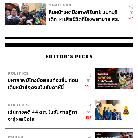
THAILAND
คืบหน้าเหตุยิงเทพศิรินทร์ นนทบุรี
517
เด็ก 14 เสียชีวิตที่โรงพยาบาล สธ.
ยืนยันครูเสียชีวิต 5 ราย เจ็บ 22
ราย
EDITOR'S PICKS
POLITICS
มหากาพย์โกงข้อสอบท้องถิ่น ก่อน
559
เดินหน้าสู่จุดจบในสัปดาห์นี้
POLITICS
เส้นทางคดี 44 สส. ในชั้นศาลฎีกา
196
จะรู้ผลเมื่อไร
WORLD