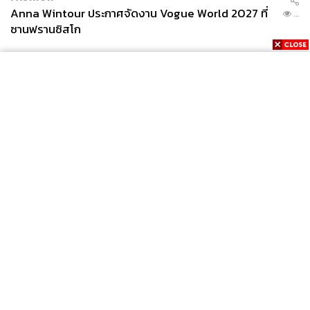
Anna Wintour ประกาศจัดงาน Vogue World 2027 ที่
...
ซานฟรานซิสโก
News
Wealth
Pop
Podcast
Video
Now
Opinion
Careers
Events
Privacy
About
Contact
Policy
FOR
ADVERTISING
MEMBERSHIP