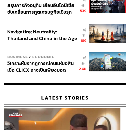
สรุปภารกิจอนุทิน เยือนอินโดนีเซีย
539
ขับเคลื่อนการทูตเศรษฐกิจเชิงรุก
ประกาศหุ้นส่วนยุทธศาสตร์ไทย –
อินโดนีเซีย
Navigating Neutrality:
Thailand and China in the Age
169
of a New Global Order
BUSINESS
/
ECONOMIC
วิเคราะห์ปรากฏการณ์คนแห่ขอสิน
2.6K
เชื่อ CLICX อาจเป็นเพียงยอด
ภูเขาน้ำแข็ง ของปัญหาหนี้ครัว
เรือนไทยที่ถูกซุกไว้
LATEST STORIES