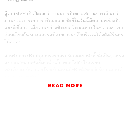
ผู้ว่าฯ ชัชชาติ เปิดเผยว่า จากการติดตามสถานการณ์ พบว่า
ภาพรวมการจราจรบริเวณแยกซังฮี้ในวันนี้มีความคล่องตัว
และดีขึ้นกว่าเมื่อวานอย่างชัดเจน โดยเฉพาะในช่วงเวลาเร่ง
ด่วนเดียวกัน หางแถวรถที่เคยยาวมาถึงบริเวณโค้งฝั่งสิรินธร
ได้ลดลง
สำหรับการปรับปรุงการจราจรบริเวณแยกซังฮี้ ซึ่งเป็นจุดที่รถ
ลงจากสะพานซังฮี้มาเพื่อเลี้ยวขวาไปยังโรงเรียน
เซนต์คาเบรียล และโรงเรียนเซนต์ฟรังซีสซาเวียร์คอนแวนต์
มีรายละเอียดดังนี้:
READ MORE
ช่วงเช้า (ชั่วโมงเร่งด่วนถึง 09.00 น.): ได้มีการปรับช่อง
ทางจาก 1 ช่องทาง เป็น 2 ช่องทาง สำหรับรถที่ต้องการ
เลี้ยวขวา ซึ่งช่วยให้การจราจรไหลได้ดีขึ้น หลัง 09.00
น. จะปรับกลับเหลือ 1 ช่องทาง
ช่วงบ่ายและเย็น (14.00 – 17.00 น.): ซึ่งเป็นช่วงรับ
นักเรียนหลังเลิกเรียน รถจะยังคงวิ่งได้ 1 ช่องทาง และ