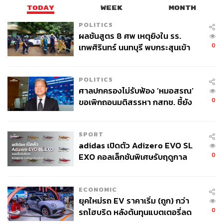
TODAY
WEEK
MONTH
POLITICS
ผลชันสูตร 8 ศพ เหตุยิงใน รร.
0
เทพศิรินทร์ นนทบุรี พบกระสุนเข้า
จุดสำคัญ ‘ศีรษะ-หน้าอก’ ครูถูกยิง
4 นัด จากระยะไกล
POLITICS
ศาลปกครองไม่รับฟ้อง ‘หมอสรณ’
0
ขอเพิกถอนมติสรรหา กสทช. ชี้ยัง
ไม่ใช่ผู้เดือดร้อนเสียหาย
SPORT
adidas เปิดตัว Adizero EVO SL
0
EXO คอลเล็กชันพิเศษรับฤดูกาล
College Football
ECONOMIC
ยุคใหม่รถ EV ราคาเริ่ม (ถูก) กว่า
0
รถไฮบริด หลังต้นทุนแบตเตอรี่ลด