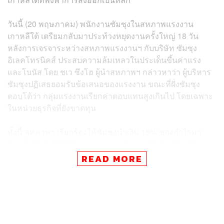
วันนี้ (20 พฤษภาคม) พนักงานซัมซุงในสหภาพแรงงาน
เกาหลีใต้ เตรียมกลับมาประท้วงหยุดงานครั้งใหญ่ 18 วัน
หลังการเจรจาระหว่างสหภาพแรงงานฯ กับบริษัท ซัมซุง
อิเลคโทรนิคส์ ประสบความล้มเหลวในประเด็นขึ้นค่าแรง
และโบนัส โดย ชเว ซึงโฮ ผู้นำสหภาพฯ กล่าวหาว่า ผู้บริหาร
ซัมซุงปฏิเสธยอมรับข้อเสนอของแรงงาน ขณะที่ฝั่งซัมซุง
ตอบโต้ว่า กลุ่มแรงงานเรียกค่าตอบแทนสูงเกินไป โดยเฉพาะ
ในหน่วยธุรกิจที่ยังขาดทุน
ทั้งนี้ สหภาพฯ เรียกร้องให้ซัมซุงนำเงิน 15% ของกำไรมา
จ่ายเป็นโบนัสให้พนักงานแบบตายตัว รวมถึงเรียกร้องให้
ยกเลิกเพดานการจ่ายโบนัสสูงสุดที่ซัมซุงจำกัดไว้ไม่เกิน 50%
READ MORE
ของเงินเดือนประจำปีออกไป พร้อมย้ำว่า บริษัทไม่ได้เสนอค่า
ตอบแทนที่เหมาะสม ทั้งที่มีกำไรพุ่งสูงขึ้นจากกระแสการใช้
AI ทั่วโลก
ข้อพิพาทในครั้งนี้ทำให้รัฐบาลเกาหลีใต้ออกมาขู่ว่า จะใช้