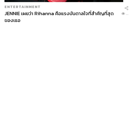
ENTERTAINMENT
JENNIE เผยว่า Rihanna คือแรงบันดาลใจที่สำคัญที่สุด
...
ของเธอ
News
Wealth
Pop
Podcast
Video
Now
Opinion
Careers
Events
Privacy
About
Contact
Policy
FOR
ADVERTISING
MEMBERSHIP