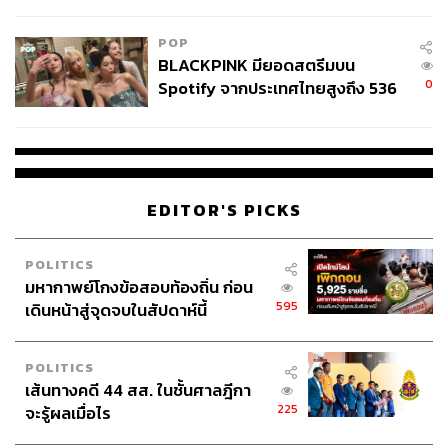
ลง - จีนแห่บุกตลาดเกิดใหม่
POP
BLACKPINK มียอดสตรีมบน
0
Spotify จากประเทศไทยสูงถึง 536
ล้านครั้ง ตลอด 10 ปีที่ผ่านมา
EDITOR'S PICKS
POLITICS
มหากาพย์โกงข้อสอบท้องถิ่น ก่อน
595
เดินหน้าสู่จุดจบในสัปดาห์นี้
POLITICS
เส้นทางคดี 44 สส. ในชั้นศาลฎีกา
225
จะรู้ผลเมื่อไร