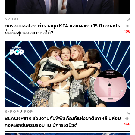
215
SPORT
ABOUT THE AUTHOR
ตกรอบบอลโลก ตำรวจบุก KFA แฉแผลเก่า 15 ปี เกิดอะไร
106
ขึ้นกับฟุตบอลเกาหลีใต้?
อัยย์ลดา แซ่โค้ว
Content Creator กองบรรณาธิการข่าวต่าง
ประเทศ THE STANDARD
K-POP
/
POP
BLACKPINK ร่วมงานกับพิพิธภัณฑ์แห่งชาติเกาหลี ปล่อย
466
คอลเล็กชันครบรอบ 10 ปีการเดบิวต์