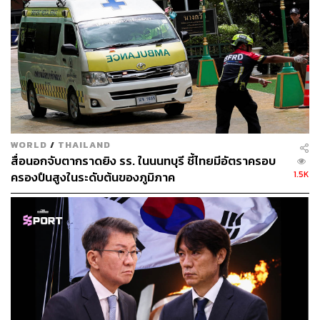
section=economy-finance/economy
สามารถติดตาม THE STANDARD WEALTH
ผ่านแอปพลิเคชันต่างๆ ที่คุณสะดวกหรือใช้งานอยู่แล้วได้เลย
WORLD
/
THAILAND
สื่อนอกจับตากราดยิง รร. ในนนทบุรี ชี้ไทยมีอัตราครอบ
1.5K
ครองปืนสูงในระดับต้นของภูมิภาค
TAGS:
Reuters
South Korea
Kim Min-seok
พนักงาน
การประท้วง
Samsung
การทำงาน