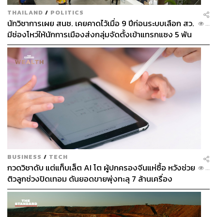
THAILAND
/
POLITICS
นักวิชาการเผย สนช. เคยคาดไว้เมื่อ 9 ปีก่อนระบบเลือก สว.
...
มีช่องโหว่ให้นักการเมืองส่งกลุ่มจัดตั้งเข้าแทรกแซง 5 พัน
ล้านยึดประเทศได้
BUSINESS
/
TECH
กวดวิชาดับ แต่แท็บเล็ต AI โต ผู้ปกครองจีนแห่ซื้อ หวังช่วย
...
ติวลูกช่วงปิดเทอม ดันยอดขายพุ่งทะลุ 7 ล้านเครื่อง