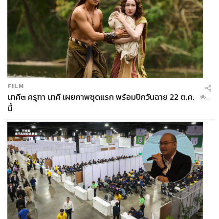
FILM
นาคี๓ ครุฑา นาคี เผยภาพชุดแรก พร้อมปักวันฉาย 22 ต.ค.
...
นี้