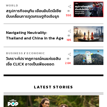
WORLD
สรุปภารกิจอนุทิน เยือนอินโดนีเซีย
550
ขับเคลื่อนการทูตเศรษฐกิจเชิงรุก
ประกาศหุ้นส่วนยุทธศาสตร์ไทย –
อินโดนีเซีย
Navigating Neutrality:
Thailand and China in the Age
185
of a New Global Order
BUSINESS
/
ECONOMIC
วิเคราะห์ปรากฏการณ์คนแห่ขอสิน
2.6K
เชื่อ CLICX อาจเป็นเพียงยอด
ภูเขาน้ำแข็ง ของปัญหาหนี้ครัว
เรือนไทยที่ถูกซุกไว้
LATEST STORIES