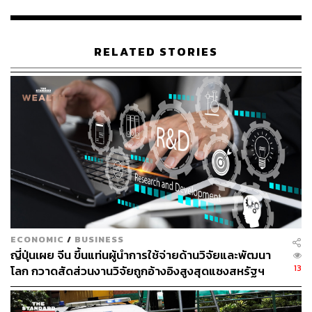
ระดับกำลังคนเพื่อป้องกันความเสียหายต่อตัวโรงงานและ
วัตถุดิบ รวมถึงห้ามสมาชิกสหภาพฯ เข้ายึดครองพื้นที่
โรงงานและสำนักงานส่วนที่สำคัญ
RELATED STORIES
อนึ่ง มีการวิเคราะห์ว่า วิกฤตครั้งนี้ถือเป็นสัญญาณเตือนให้
ภาคธุรกิจและนักลงทุนทั่วโลกต้องรีบกระจายความเสี่ยง
และมองหาโอกาสใหม่ในอุตสาหกรรมเซมิคอนดักเตอร์หรือ
ตัวเลือกสำรองอื่นๆ เพื่อรับมือกับความผันผวนของห่วงโซ่
อุปทาน
ภาพ:
Kim Hong-Ji / Reuters
อ้างอิง:
https://www.washingtonpost.com/business/2026/05/2
0/korea-samsung-union-strike-memory/2b1eca4c-54
ECONOMIC
/
BUSINESS
03-11f1-9c40-7a0a12d9e745_story.html
ญี่ปุ่นเผย จีน ขึ้นแท่นผู้นำการใช้จ่ายด้านวิจัยและพัฒนา
https://www.reuters.com/business/world-at-work/sam
13
โลก กวาดสัดส่วนงานวิจัยถูกอ้างอิงสูงสุดแซงสหรัฐฯ
sung-elec-union-resume-pay-talks-one-day-ahead-st
rike-deadline-2026-05-20/
https://en.yna.co.kr/view/AEN20260520005552320?