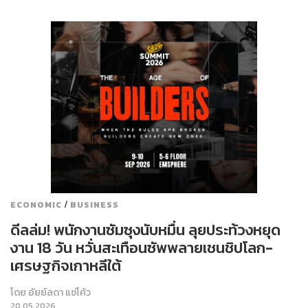
/
ECONOMIC
BUSINESS
ดีลล่ม! พนักงานซัมซุงนับหมื่น ลุยประท้วงหยุด
งาน 18 วัน หวั่นสะเทือนซัพพลายเชนชิปโลก-
เศรษฐกิจเกาหลีใต้
โดย
อัยย์ลดา แซ่โค้ว
20.05.2026