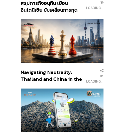
สรุปภารกิจอนุทิน เยือน
LOADING...
อินโดนีเซีย ขับเคลื่อนการทูต
เศรษฐกิจเชิงรุก ประกาศหุ้น
ส่วนยุทธศาสตร์ไทย –
อินโดนีเซีย
Navigating Neutrality:
Thailand and China in the
LOADING...
Age of a New Global
Order