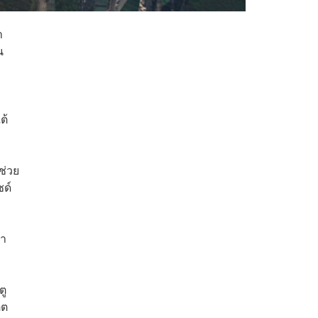
า
น
ต้
ช่วย
ซด์
้ำ
ตู
ตต