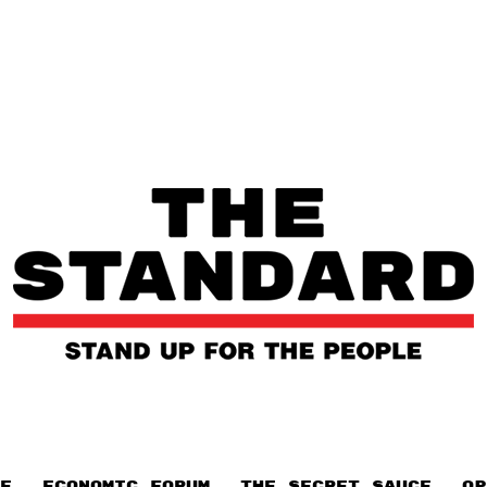
E
ECONOMIC FORUM
THE SECRET SAUCE​
OP