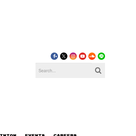
INION
EVENTS
CAREERS