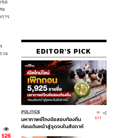
อมขอ
เศษ
ึงการ
าร
EDITOR'S PICK
ำรวจ
ษ
POLITICS
577
มหากาพย์โกงข้อสอบท้องถิ่น
ก่อนเดินหน้าสู่จุดจบในสัปดาห์
นี้
526