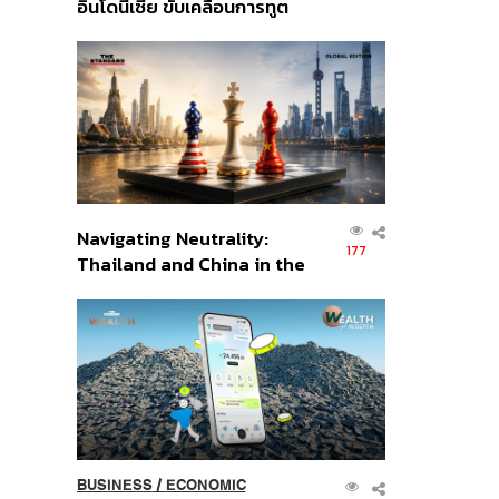
อินโดนีเซีย ขับเคลื่อนการทูต
เศรษฐกิจเชิงรุก ประกาศหุ้น
ส่วนยุทธศาสตร์ไทย –
อินโดนีเซีย
Navigating Neutrality:
177
Thailand and China in the
Age of a New Global
Order
BUSINESS
/
ECONOMIC