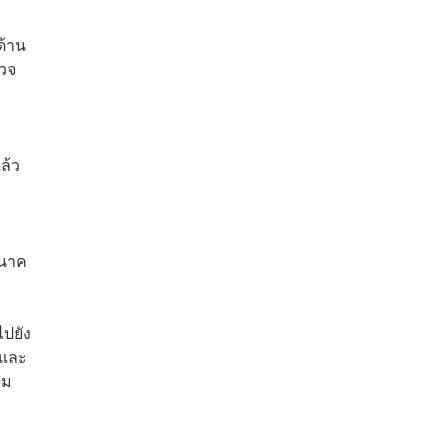
ด้าน
รวจ
ล้ว
นนาค
ไปยัง
 และ
วม