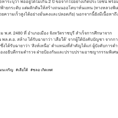
อหาระบุว่า พ่ออยู่ได้ไม่เกิน 2 ปี ขอจากไปอย่างเกิดประโยชน์ พร้
ไฟฟ้ายกระดับ แต่ผลักดันให้สร้างถนนออโตบาห์นแทน (ทางหลวงพิ
ยความเร็วสูงได้อย่างมั่นคงและปลอดภัย) นอกจากนี้ยังมีเนื้อหาถ
าคม พ.ศ. 2480 ที่ อำเภอเมือง จังหวัดราชบุรี สำเร็จการศึกษาจาก
พล.ต.อ. สล้าง ได้รับฉายาว่า ‘เสือใต้’ จากผู้ใต้บังคับบัญชา จากก
่งได้รับฉายาว่า ‘สิงห์เหนือ’ ตำแหน่งที่สำคัญได้แก่ ผู้บังคับการต
 และรองอธิบดีกรมตำรวจ ฝ่ายป้องกันและปราบปรามอาชญากรรมพิเศ
ฒนเจริญ
เสือใต้
ชลอ เกิดเทศ