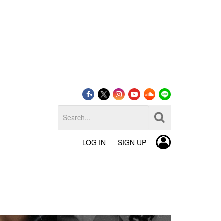
LOG IN
SIGN UP