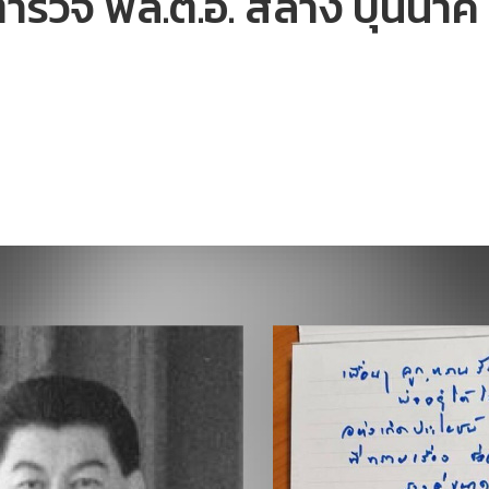
ำรวจ พล.ต.อ. สล้าง บุนนาค 