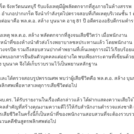
กร็ด จังหวัดนนทบุรี รับแจ้งเหตุมีผู้พลัดตกจากที่สูงภายในห้างสรรพ
 อำเภอปากเกร็ด จึงนำกำลังรุดไปตรวจสอบที่เกิดเหตุบริเวณชั้น 1 
อต่อมาคือ พล.ต.อ. สล้าง บุนนาค อายุ 81 ปี อดีตรองอธิบดีกรมตำ
ตุ พล.ต.อ. สล้าง พลัดตกจากที่สูงจนเสียชีวิตว่า เมื่อพนักงาน
เจ้าหน้าที่ของห้างนำตัวส่งโรงพยาบาลชลประทานแล้ว โดยพนักงาน
งจรปิด รวมถึงสอบสวนปากคำพยานที่เห็นเหตุการณ์ไว้เรียบร้อยแ
บเอกสารยืนยันตัวบุคคลแต่อย่างใด พบเพียงกระดาษที่เขียนด้วย
ง บุนนาค จึงได้เก็บรวบรวมไว้เป็นพยานหลักฐาน
ะได้ตรวจสอบรูปพรรณศพ พบว่าผู้เสียชีวิตคือ พล.ต.อ. สล้าง บุ
พลิกศพเพื่อหาสาเหตุการเสียชีวิตต่อไป
 ผบ.ตร. ได้รับรายงานในเรื่องดังกล่าวแล้ว ได้ฝากแสดงความเสียใจ
ุคคลสำคัญที่สร้างคุณงามความดีไว้ให้กับสำนักงานตำรวจเเห่งชาติ
สียชีวิตในครั้งนี้ก็เป็นหน้าที่ของพนักงานสอบสวนที่จะต้องรวบร
ำนวนคดีชันสูตรพลิกศพต่อไป