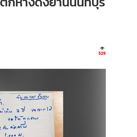
ตกห้างดังย่านนนทบุรี
526