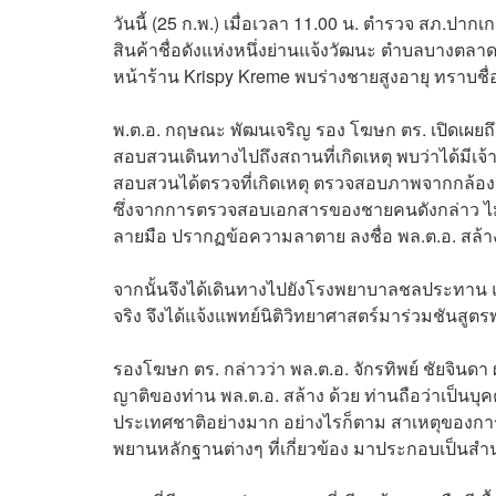
วันนี้ (25 ก.พ.) เมื่อเวลา 11.00 น. ตำรวจ สภ.ปากเ
สินค้าชื่อดังแห่งหนึ่งย่านแจ้งวัฒนะ ตำบลบางตลาด
หน้าร้าน Krispy Kreme พบร่างชายสูงอายุ ทราบชื่
พ.ต.อ. กฤษณะ พัฒนเจริญ รอง โฆษก ตร. เปิดเผยถึงเห
สอบสวนเดินทางไปถึงสถานที่เกิดเหตุ พบว่าได้มี
สอบสวนได้ตรวจที่เกิดเหตุ ตรวจสอบภาพจากกล้องว
ซึ่งจากการตรวจสอบเอกสารของชายคนดังกล่าว ไม่พ
ลายมือ ปรากฏข้อความลาตาย ลงชื่อ พล.ต.อ. สล้า
จากนั้นจึงได้เดินทางไปยังโรงพยาบาลชลประทาน แล
จริง จึงได้แจ้งแพทย์นิติวิทยาศาสตร์มาร่วมชันสูตร
รองโฆษก ตร. กล่าวว่า พล.ต.อ. จักรทิพย์ ชัยจินดา
ญาติของท่าน พล.ต.อ. สล้าง ด้วย ท่านถือว่าเป็นบ
ประเทศชาติอย่างมาก อย่างไรก็ตาม สาเหตุของการเ
พยานหลักฐานต่างๆ ที่เกี่ยวข้อง มาประกอบเป็นส