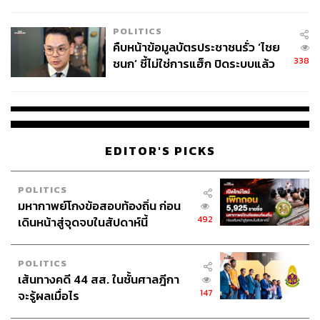
โลกภายใน 6 วัน
POLITICS
คืบหน้าข้อมูลบัตรประชาชนรั่ว ‘ไชย
338
ชนก’ ชี้ไม่ใช่การแฮ็ก ปิดระบบแล้ว
พบต้นตอจาก IP เดียว
EDITOR'S PICKS
POLITICS
มหากาพย์โกงข้อสอบท้องถิ่น ก่อน
492
เดินหน้าสู่จุดจบในสัปดาห์นี้
POLITICS
เส้นทางคดี 44 สส. ในชั้นศาลฎีกา
147
จะรู้ผลเมื่อไร