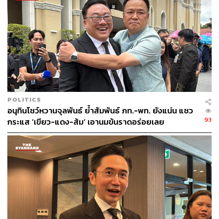
POLITICS
อนุทินโชว์หวานจุลพันธ์ ย้ำสัมพันธ์ ภท.-พท. ยังแน่น แซว
93
กระแส ‘เขียว-แดง-ส้ม’ เอานมข้นราดอร่อยเลย