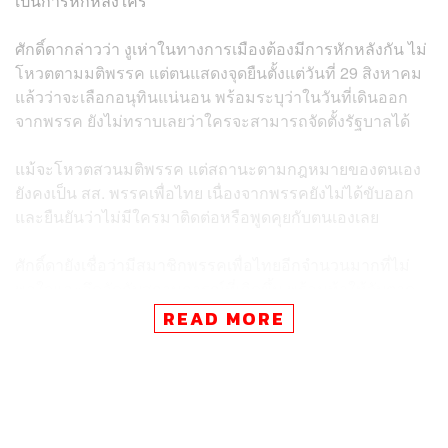
เป็นการหักหลังใคร
ศักดิ์ดากล่าวว่า งูเห่าในทางการเมืองต้องมีการหักหลังกัน ไม่
โหวตตามมติพรรค แต่ตนแสดงจุดยืนตั้งแต่วันที่ 29 สิงหาคม
แล้วว่าจะเลือกอนุทินแน่นอน พร้อมระบุว่าในวันที่เดินออก
จากพรรค ยังไม่ทราบเลยว่าใครจะสามารถจัดตั้งรัฐบาลได้
แม้จะโหวตสวนมติพรรค แต่สถานะตามกฎหมายของตนเอง
ยังคงเป็น สส. พรรคเพื่อไทย เนื่องจากพรรคยังไม่ได้ขับออก
และยืนยันว่าไม่มีใครมาติดต่อหรือพูดคุยกับตนเองเลย
ศักดิ์ดายังเชื่อว่ามีสมาชิกพรรคเพื่อไทยอีกจำนวนมากที่ไม่
พอใจและอึดอัดกับสถานการณ์ที่เกิดขึ้น พร้อมท้าให้จับตาดู
ว่าเมื่อยุบสภาหรือหมดวาระแล้ว พรรคเพื่อไทยจะเหลือ สส.
READ MORE
อยู่กี่คน และมั่นใจว่าจำนวนจะลดลงอย่างแน่นอน ซึ่งสะท้อน
ให้เห็นว่าประชาชนไม่พอใจกับผลงานของรัฐบาลที่ผ่านมา
โดยเฉพาะปัญหาหนี้สินและพืชผลทางการเกษตรที่ตกต่ำ
เมื่อถามถึงการได้รับผลประโยชน์เพื่อแลกกับการโหวต ศักดิ์