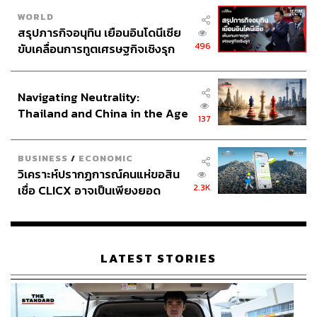
WORLD
สรุปภารกิจอนุทิน เยือนอินโดนีเซีย
496
ขับเคลื่อนการทูตเศรษฐกิจเชิงรุก
ประกาศหุ้นส่วนยุทธศาสตร์ไทย –
อินโดนีเซีย
Navigating Neutrality:
Thailand and China in the Age
137
of a New Global Order
BUSINESS
/
ECONOMIC
วิเคราะห์ปรากฏการณ์คนแห่ขอสิน
2.3K
เชื่อ CLICX อาจเป็นเพียงยอด
ภูเขาน้ำแข็ง ของปัญหาหนี้ครัว
เรือนไทยที่ถูกซุกไว้
LATEST STORIES