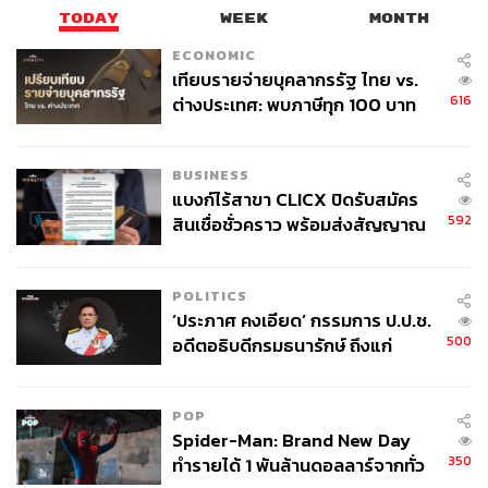
TODAY
WEEK
MONTH
ECONOMIC
เทียบรายจ่ายบุคลากรรัฐ ไทย vs.
616
ต่างประเทศ: พบภาษีทุก 100 บาท
ของคนไทยใช้ไปกับข้าราชการเฉียด
40 บาท
BUSINESS
แบงก์ไร้สาขา CLICX ปิดรับสมัคร
592
สินเชื่อชั่วคราว พร้อมส่งสัญญาณ
เตือนกลุ่มกู้เงินผิดวัตถุประสงค์-ให้
ข้อมูลเท็จ เตรียมดำเนินคดีเด็ดขาด
POLITICS
‘ประภาศ คงเอียด’ กรรมการ ป.ป.ช.
500
อดีตอธิบดีกรมธนารักษ์ ถึงแก่
อนิจกรรม
POP
Spider-Man: Brand New Day
350
ทำรายได้ 1 พันล้านดอลลาร์จากทั่ว