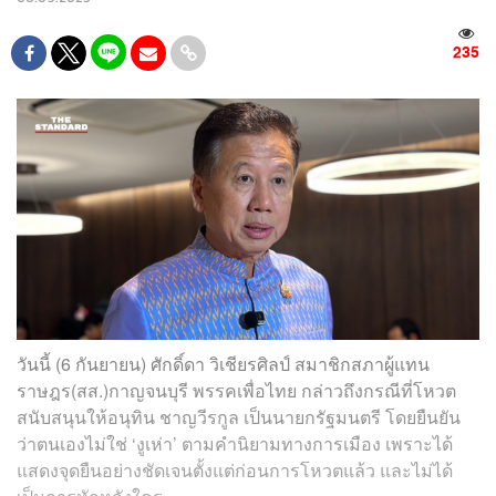
235
วันนี้ (6 กันยายน) ศักดิ์ดา วิเชียรศิลป์ สมาชิกสภาผู้แทน
ราษฎร(สส.)กาญจนบุรี พรรคเพื่อไทย กล่าวถึงกรณีที่โหวต
สนับสนุนให้อนุทิน ชาญวีรกูล เป็นนายกรัฐมนตรี โดยยืนยัน
ว่าตนเองไม่ใช่ ‘งูเห่า’ ตามคำนิยามทางการเมือง เพราะได้
แสดงจุดยืนอย่างชัดเจนตั้งแต่ก่อนการโหวตแล้ว และไม่ได้