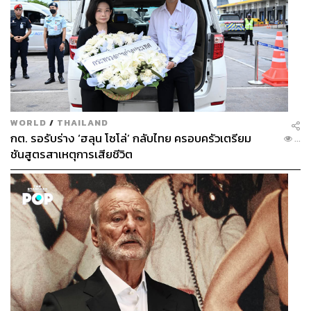
WORLD
/
THAILAND
กต. รอรับร่าง ‘ฮลุน โซโล่’ กลับไทย ครอบครัวเตรียม
...
ชันสูตรสาเหตุการเสียชีวิต