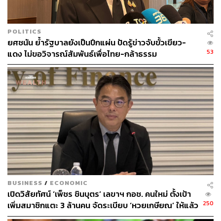
POLITICS
ยศชนัน ย้ำรัฐบาลยังเป็นปึกแผ่น ปัดรู้ข่าวจับขั้วเขียว-
53
แดง ไม่ขอวิจารณ์สัมพันธ์เพื่อไทย-กล้าธรรม
BUSINESS
/
ECONOMIC
เปิดวิสัยทัศน์ ‘เพ็ชร ชินบุตร’ เลขาฯ กอช. คนใหม่ ตั้งเป้า
250
เพิ่มสมาชิกแตะ 3 ล้านคน จัดระเบียบ ‘หวยเกษียณ’ ให้แล้ว
เสร็จในปีนี้