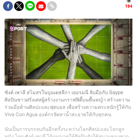
164
ซังต์ เพาลี สโมสรในบุนเดสลีกา เยอรมนี จับมือกับ Saype
ศิลปินชาวฝรั่งเศสผู้สร้างงานกราฟฟิตี้บนพื้นหญ้า สร้างความ
ร่วมมือด้านศิลปะและฟุตบอล เพื่อสร้างความตระหนักรู้ให้กับ
Viva Con Agua องค์กรจัดหาน้ำสะอาดให้กับทุกคน
นับเป็นการบรรจบกันอีกครั้งระหว่างโลกศิลปะและโลกลูก
หนัง โดย ซังต์ เพาลี ได้อนุญาตให้ศิลปินดังใช้สนามของพวก