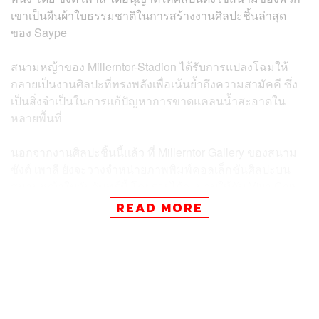
เขาเป็นผืนผ้าใบธรรมชาติในการสร้างงานศิลปะชิ้นล่าสุด
ของ Saype
สนามหญ้าของ Millerntor-Stadion ได้รับการแปลงโฉมให้
กลายเป็นงานศิลปะที่ทรงพลังเพื่อเน้นย้ำถึงความสามัคคี ซึ่ง
เป็นสิ่งจำเป็นในการแก้ปัญหาการขาดแคลนน้ำสะอาดใน
หลายพื้นที่
นอกจากงานศิลปะชิ้นนี้แล้ว ที่ Millerntor Gallery ของสนาม
ซังต์ เพาลี ยังจะวางจำหน่ายภาพพิมพ์คอลเล็กชันศิลปะบน
สนามหญ้าในวันจันทร์นี้ โดยรายได้จะมอบให้กับ Viva Con
Agua ด้วย
READ MORE