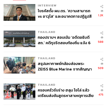
INTERVIEW
ไขรหัสตั้ง ผบ.ตร. ‘ความสามารถ
1.2K
vs อาวุโส’ และอนาคตการปฏิรูปสี
กากี กับ พล.ต.อ. เอก อังสนานนท์
THAILAND
กองปราบฯ สอบเข้ม ‘อดีตอธิบดี
588
สถ.’ คดีทุจริตสอบท้องถิ่น แจ้ง 6
ข้อหาหนัก จ่อชง ป.ป.ช. 12 ส.ค. นี้
THAILAND
สรุปมหากาพย์กล้องส่องพระ
509
ZEISS Blue Marine จากสัญญา
ผลิต 8.3 ล้าน สู่ข้อพิพาท ‘มา
เวลล์ฯ’ ฟ้อง ‘โทน บางแค’ ผิดนัด
THAILAND
จ่ายหนี้-แอบระบุแบรนด์
ครอบครัวรับร่าง ฮลุน โซโล่ แล้ว
475
เตรียมส่งชันสูตรหาสาเหตุการเสีย
ชีวิต