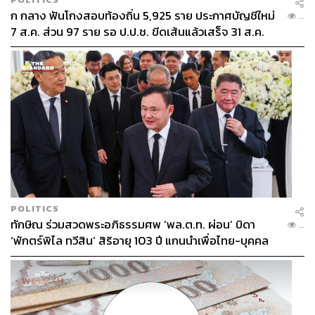
ก กลาง ฟันโกงสอบท้องถิ่น 5,925 ราย ประกาศบัญชีใหม่
...
7 ส.ค. ส่วน 97 ราย รอ ป.ป.ช. ขีดเส้นแล้วเสร็จ 31 ส.ค.
TAGS:
กีฬาฟุตบอล
กราฟฟิตี้
FC St. Pauli
Saype
164
POLITICS
ทักษิณ ร่วมสวดพระอภิธรรมศพ ‘พล.ต.ท. ผ่อน’ บิดา
...
ABOUT THE AUTHOR
‘พักตร์พิไล ทวีสิน’ สิริอายุ 103 ปี แกนนำเพื่อไทย-บุคคล
สมศักดิ์ จันทวิชชประภา
หลากวงการร่วมอาลัย
โปรดิวเซอร์ คอลัมนิสต์ และบรรณาธิการ ผู้
หลงใหลในความตื่นเต้นของกีฬาและความ
สงบของการอ่านหนังสือเงียบๆ