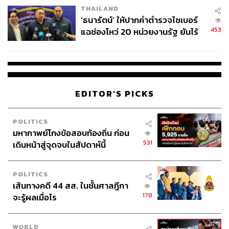
THAILAND
‘ธนารัตน์’ ให้ปากคำตำรวจไซเบอร์
453
แฉช่องโหว่ 20 หน่วยงานรัฐ ยันไร้
นัยทางการเมือง
EDITOR'S PICKS
POLITICS
มหากาพย์โกงข้อสอบท้องถิ่น ก่อน
531
เดินหน้าสู่จุดจบในสัปดาห์นี้
POLITICS
เส้นทางคดี 44 สส. ในชั้นศาลฎีกา
178
จะรู้ผลเมื่อไร
WORLD