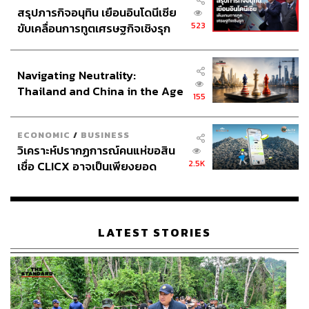
สรุปภารกิจอนุทิน เยือนอินโดนีเซีย
523
ขับเคลื่อนการทูตเศรษฐกิจเชิงรุก
ประกาศหุ้นส่วนยุทธศาสตร์ไทย –
อินโดนีเซีย
Navigating Neutrality:
Thailand and China in the Age
155
of a New Global Order
ECONOMIC
/
BUSINESS
วิเคราะห์ปรากฏการณ์คนแห่ขอสิน
2.5K
เชื่อ CLICX อาจเป็นเพียงยอด
ภูเขาน้ำแข็ง ของปัญหาหนี้ครัว
เรือนไทยที่ถูกซุกไว้
LATEST STORIES