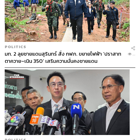
POLITICS
มท. 2 ลุยชายแดนสุรินทร์ สั่ง กฟภ. ขยายไฟฟ้า ‘ปราสาท
...
ตาควาย–เนิน 350’ เสริมความมั่นคงชายแดน
POLITICS