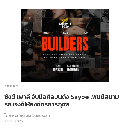
SPORT
ซังต์ เพาลี จับมือศิลปินดัง Saype เพนต์สนาม
รณรงค์ให้องค์กรการกุศล
โดย
สมศักดิ์ จันทวิชชประภา
24.05.2025