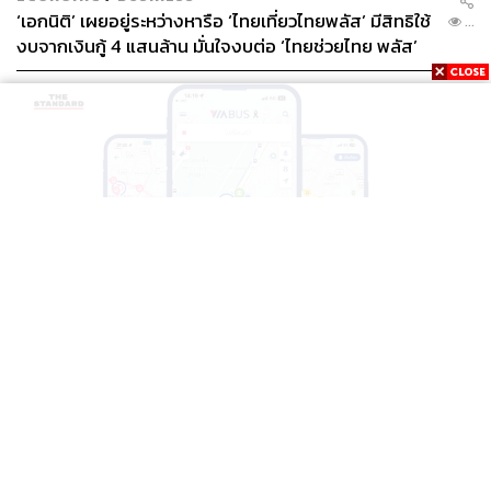
‘เอกนิติ’ เผยอยู่ระหว่างหารือ ‘ไทยเที่ยวไทยพลัส’ มีสิทธิใช้
...
งบจากเงินกู้ 4 แสนล้าน มั่นใจงบต่อ ‘ไทยช่วยไทย พลัส’
เฟส 2 มีเพียงพอ
THAILAND
BTS-EBM-NBM จับมือแอปพลิเคชัน ViaBus ยกระดับ
...
การติดตามตำแหน่งรถไฟฟ้า 3 สายแบบเรียลไทม์