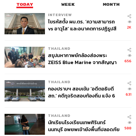
TODAY
WEEK
MONTH
INTERVIEW
ไขรหัสตั้ง ผบ.ตร. ‘ความสามารถ
2K
vs อาวุโส’ และอนาคตการปฏิรูปสี
กากี กับ พล.ต.อ. เอก อังสนานนท์
THAILAND
สรุปมหากาพย์กล้องส่องพระ
656
ZEISS Blue Marine จากสัญญา
ผลิต 8.3 ล้าน สู่ข้อพิพาท ‘มา
เวลล์ฯ’ ฟ้อง ‘โทน บางแค’ ผิดนัด
THAILAND
จ่ายหนี้-แอบระบุแบรนด์
กองปราบฯ สอบเข้ม ‘อดีตอธิบดี
631
สถ.’ คดีทุจริตสอบท้องถิ่น แจ้ง 6
ข้อหาหนัก จ่อชง ป.ป.ช. 12 ส.ค. นี้
THAILAND
นักเรียนโรงเรียนเทพศิรินทร์
588
นนทบุรี อพยพเข้ายังพื้นที่ปลอดภัย