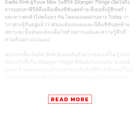
Sadie Sink ผู้รับบท Max ในซีรีส์
Stranger Things
เปิดใจถึง
การบอกลาซีรีส์ที่เหลือเพียงซีซันสุดท้าย ที่เธอทั้งรู้สึกเศร้า
และหวาดกลัวไปพร้อมๆ กัน โดยเธอเผยผ่านทาง Today ว่า
“เราต่างรู้กันอยู่แล้วว่ามันจะต้องจบลงและนี่คือซีซันสุดท้าย
เพราะฉะนั้นมันจะต้องเต็มไปด้วยอารมณ์และความรู้สึกที่
ท่วมท้นอย่างแน่นอน”
นอกจากนั้น Sadie Sink ยังยอมรับด้วยว่าเธอเองก็ไม่รู้ว่าจะ
เกิดอะไรขึ้นใน
Stranger Things
ซีซันต่อไปเช่นกัน “สปอยล์
นะคะ ด้วยตอนจบของตัวละครของฉันในซีซัน 4 ฉันเองก็ไม่รู้
เลยว่าอะไรจะเกิดขึ้นในอนาคต แต่ฉันจะอยู่ที่นั่นแน่นอนค่ะ”
Stranger Things ซีซัน 4
ซึ่งเป็นซีซันล่าสุด มีการคลายปมทิ้ง
READ MORE
ท้ายเอาไว้มากมายเพื่อปูทางสู่
Stranger Things
ซีซันไฟนอล
แต่หนึ่งในสิ่งที่ทำให้แฟนๆ หลายคน รวมไปถึงตัวของ Sadie
Sink รู้สึกกังวล ก็คืออนาคตของตัวละคร Max ที่ถึงแม้จะรอด
ตายจากเงื้อมมือของ Vecna มาได้อย่างหวุดหวิดในซีซันก่อน
แต่เธอก็บาดเจ็บสาหัสถึงขั้นโคม่า จนไม่มีใครสามารถคาด
เดาได้ว่าเรื่องราวของ Max ในซีซันสุดท้ายจะออกมาเป็น