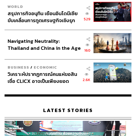
WORLD
สรุปภารกิจอนุทิน เยือนอินโดนีเซีย
529
ขับเคลื่อนการทูตเศรษฐกิจเชิงรุก
ประกาศหุ้นส่วนยุทธศาสตร์ไทย –
อินโดนีเซีย
Navigating Neutrality:
Thailand and China in the Age
160
of a New Global Order
BUSINESS
/
ECONOMIC
วิเคราะห์ปรากฏการณ์คนแห่ขอสิน
2.6K
เชื่อ CLICX อาจเป็นเพียงยอด
ภูเขาน้ำแข็ง ของปัญหาหนี้ครัว
เรือนไทยที่ถูกซุกไว้
LATEST STORIES