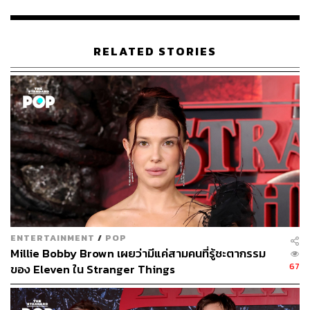
TAGS:
Stranger Things
Sadie Sink
ซีรีส์ฝรั่ง
Stranger Things 5
RELATED STORIES
713
ABOUT THE AUTHOR
พิมพ์ คำภีร์
นักเขียนกองบรรณาธิการคัลเจอร์ สำนักข่าว
ENTERTAINMENT
/
POP
THE STANDARD
Millie Bobby Brown เผยว่ามีแค่สามคนที่รู้ชะตากรรม
67
ของ Eleven ใน Stranger Things