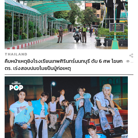
THAILAND
คืบหน้าเหตุยิงโรงเรียนเทพศิรินทร์นนทบุรี ดับ 6 ศพ โฆษก
...
ตร. เร่งสอบปมขโมยปืนปู่ก่อเหตุ