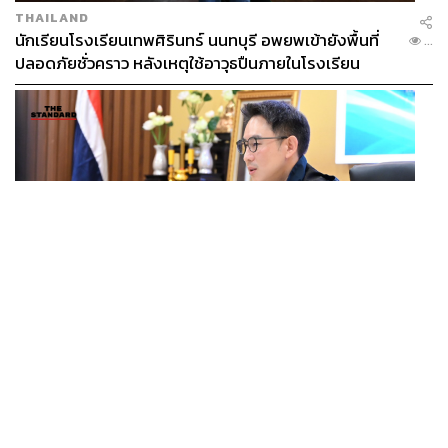
THAILAND
นักเรียนโรงเรียนเทพศิรินทร์ นนทบุรี อพยพเข้ายังพื้นที่
...
ปลอดภัยชั่วคราว หลังเหตุใช้อาวุธปืนภายในโรงเรียน
คลี่คลาย
POLITICS
มท.4 เร่งเคลียร์ใบอนุญาตโรงแรมภูเก็ตค้างกว่า 6 ปี ตั้ง
...
เป้าจบ ก.ย. ยกเป็นโมเดลแก้ทั้งประเทศ