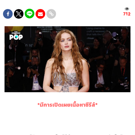
712
*มีการเปิดเผยเนื้อหาซีรีส์*