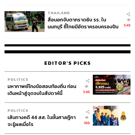
ชั่วคราว หลังเหตุใช้อาวุธปืนภายใน
โรงเรียนคลี่คลาย
THAILAND
สื่อนอกจับตากราดยิง รร. ใน
549
นนทบุรี ชี้ไทยมีอัตราครอบครองปืน
สูงในระดับต้นของภูมิภาค
EDITOR'S PICKS
POLITICS
มหากาพย์โกงข้อสอบท้องถิ่น ก่อน
548
เดินหน้าสู่จุดจบในสัปดาห์นี้
POLITICS
เส้นทางคดี 44 สส. ในชั้นศาลฎีกา
188
จะรู้ผลเมื่อไร