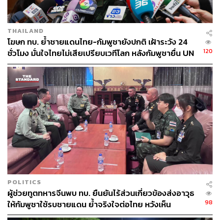
156
THAILAND
โฆษก ทบ. ย้ำชายแดนไทย-กัมพูชายังปกติ เฝ้าระวัง 24
ABOUT THE AUTHOR
120
ชั่วโมง มั่นใจไทยไม่เสียเปรียบเวทีโลก หลังกัมพูชายื่น UN
รับรอง MOU43
THE STANDARD TEAM
กองบรรณาธิการ THE STANDARD
POLITICS
ผู้ช่วยทูตทหารจีนพบ ทบ. ยืนยันไร้ส่วนเกี่ยวข้องส่งอาวุธ
98
ให้กัมพูชาใช้รบชายแดน ย้ำจริงใจต่อไทย หวังเห็น
ทางออกสันติวิธี