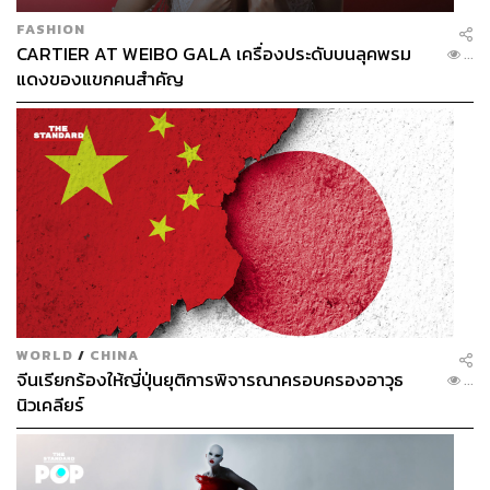
FASHION
CARTIER AT WEIBO GALA เครื่องประดับบนลุคพรม
...
แดงของแขกคนสำคัญ
WORLD
/
CHINA
จีนเรียกร้องให้ญี่ปุ่นยุติการพิจารณาครอบครองอาวุธ
...
นิวเคลียร์