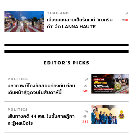
College Football
THAILAND
เมื่อถนนกลายเป็นรันเวย์ ‘แยกริน
1K
คำ’ จัด LANNA HAUTE
COUTURE กลางสายฝน
EDITOR'S PICKS
POLITICS
มหากาพย์โกงข้อสอบท้องถิ่น ก่อน
601
เดินหน้าสู่จุดจบในสัปดาห์นี้
POLITICS
เส้นทางคดี 44 สส. ในชั้นศาลฎีกา
237
จะรู้ผลเมื่อไร