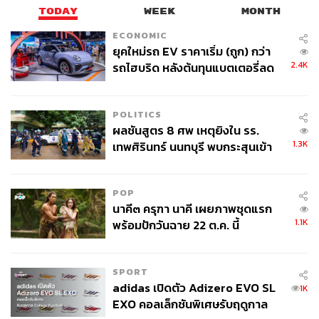
TODAY
WEEK
MONTH
ECONOMIC
ยุคใหม่รถ EV ราคาเริ่ม (ถูก) กว่า
2.4K
รถไฮบริด หลังต้นทุนแบตเตอรี่ลด
ลง - จีนแห่บุกตลาดเกิดใหม่
POLITICS
ผลชันสูตร 8 ศพ เหตุยิงใน รร.
1.3K
เทพศิรินทร์ นนทบุรี พบกระสุนเข้า
จุดสำคัญ ‘ศีรษะ-หน้าอก’ ครูถูกยิง
4 นัด จากระยะไกล
POP
นาคี๓ ครุฑา นาคี เผยภาพชุดแรก
1.1K
พร้อมปักวันฉาย 22 ต.ค. นี้
SPORT
adidas เปิดตัว Adizero EVO SL
1K
EXO คอลเล็กชันพิเศษรับฤดูกาล