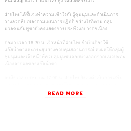
หนองหญ้าแก้ว อำเภอโคกสูง จังหวัดสระแก้ว
ฝ่ายไทยได้ชี้แจงทำความเข้าใจกับผู้ชุมนุมและดำเนินการ
วางลวดหีบเพลงตามแผนการปฏิบัติ อย่างไรก็ตาม กลุ่ม
มวลชนกัมพูชายังคงแสดงการประท้วงอย่างต่อเนื่อง
ต่อมา เวลา 16.20 น. เจ้าหน้าที่ฝ่ายไทยจำเป็นต้องใช้
แก๊สน้ำตาและกระสุนยางควบคุมสถานการณ์ ส่งผลให้กลุ่มผู้
ชุมนุมและเจ้าหน้าที่ควบคุมฝูงชนถอยห่างออกจากแนวปะทะ
เนื่องจากผลของแก๊สน้ำตา
จนถึง เวลาประมาณ 17.00 น. ฝ่ายไทยยังคงดำเนินการเสริม
ความมั่นคงตามแนวชายแดน โดยการวางแนวลวดหนาม
เพิ่มเติมและใช้ยางรถยนต์ประกอบ รวมถึงควบคุมการ
READ MORE
ประท้วงโดยใช้แก๊สน้ำตา กระสุนยาง และเครื่อง LRAD
ขณะที่ฝ่ายกัมพูชาเริ่มถอยออกจากพื้นที่ และมีการตะโกน
ต่อว่าเจ้าหน้าที่ไทยเป็นระยะ รวมทั้งมีการใช้ความรุนแรง
โดยการขว้างปาท่อนไม้ ก้อนหิน และยิงหนังสติ๊กมายังเจ้า
หน้าที่ฝ่ายไทย จนมีเจ้าหน้าที่ได้รับบาดเจ็บ ทั้งนี้ เจ้าหน้าที่ยัง