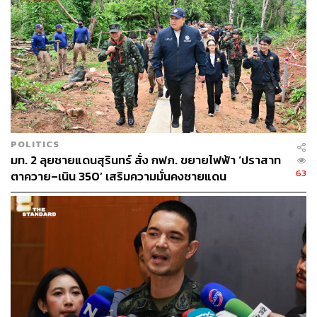
POLITICS
มท. 2 ลุยชายแดนสุรินทร์ สั่ง กฟภ. ขยายไฟฟ้า ‘ปราสาท
63
ตาควาย–เนิน 350’ เสริมความมั่นคงชายแดน
TAGS:
ชายแดนไทย-กัมพูชา
สระแก้ว
กองทัพบก
ตำรวจชุดควบคุมฝูงชน (คฝ.)
กองกำลังบูรพา