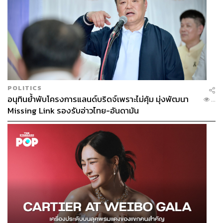
POLITICS
อนุทินย้ำพับโครงการแลนด์บริดจ์เพราะไม่คุ้ม มุ่งพัฒนา
...
Missing Link รองรับอ่าวไทย-อันดามัน