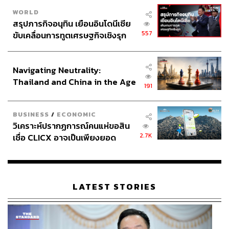
WORLD
สรุปภารกิจอนุทิน เยือนอินโดนีเซีย
557
ขับเคลื่อนการทูตเศรษฐกิจเชิงรุก
ประกาศหุ้นส่วนยุทธศาสตร์ไทย –
อินโดนีเซีย
Navigating Neutrality:
Thailand and China in the Age
191
of a New Global Order
BUSINESS
/
ECONOMIC
วิเคราะห์ปรากฏการณ์คนแห่ขอสิน
2.7K
เชื่อ CLICX อาจเป็นเพียงยอด
ภูเขาน้ำแข็ง ของปัญหาหนี้ครัว
เรือนไทยที่ถูกซุกไว้
LATEST STORIES