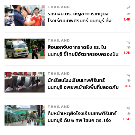
THAILAND
รอง ผบ.ตร. บัญชาการเหตุยิง
1.4K
โรงเรียนเทพศิรินทร์ นนทบุรี สั่ง
ค้นหา 2 รอบยืนยันไร้คนติดค้าง พบ
ศพปู่-ย่าที่บ้านพักผู้ก่อเหตุ
THAILAND
สื่อนอกจับตากราดยิง รร. ใน
1.2K
นนทบุรี ชี้ไทยมีอัตราครอบครองปืน
สูงในระดับต้นของภูมิภาค
THAILAND
นักเรียนโรงเรียนเทพศิรินทร์
814
นนทบุรี อพยพเข้ายังพื้นที่ปลอดภัย
ชั่วคราว หลังเหตุใช้อาวุธปืนภายใน
โรงเรียนคลี่คลาย
THAILAND
คืบหน้าเหตุยิงโรงเรียนเทพศิรินทร์
666
นนทบุรี ดับ 6 ศพ โฆษก ตร. เร่ง
สอบปมขโมยปืนปู่ก่อเหตุ