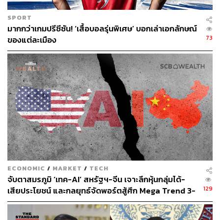
SPORT
มากกว่าเกมปรีซีซัน! ‘เสื้อบอลรุ่นพิเศษ’ บอกเล่าเอกลักษณ์
73
ของแต่ละเมือง
ECONOMIC
/
MARKET
/
TECH
จับตาสมรภูมิ ‘เทค-AI’ สหรัฐฯ-จีน เจาะลึกหุ้นกลุ่มได้-
129
เสียประโยชน์ และกลยุทธ์จัดพอร์ตสู้ศึก Mega Trend 3-
5 ปีข้างหน้า