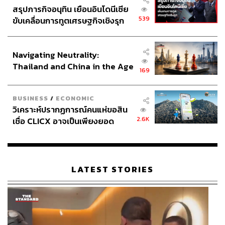
สรุปภารกิจอนุทิน เยือนอินโดนีเซีย
539
ขับเคลื่อนการทูตเศรษฐกิจเชิงรุก
ประกาศหุ้นส่วนยุทธศาสตร์ไทย –
อินโดนีเซีย
Navigating Neutrality:
Thailand and China in the Age
169
of a New Global Order
BUSINESS
/
ECONOMIC
วิเคราะห์ปรากฏการณ์คนแห่ขอสิน
2.6K
เชื่อ CLICX อาจเป็นเพียงยอด
ภูเขาน้ำแข็ง ของปัญหาหนี้ครัว
เรือนไทยที่ถูกซุกไว้
LATEST STORIES