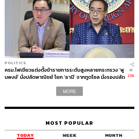
POLITICS
ครม.ไฟเขียวแต่งตั้งข้าราชการระดับสูงหลายกระทรวง ‘พู
236
นพงษ์’ นั่งปลัดพาณิชย์ โยก ‘ธานี’ จากทูตโซล นั่งรองปลัด
กต.
MORE
MOST POPULAR
TODAY
WEEK
MONTH