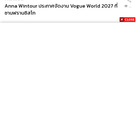
Anna Wintour ประกาศจัดงาน Vogue World 2027 ที่
...
ซานฟรานซิสโก
News
Wealth
Pop
Podcast
Video
Now
Opinion
Careers
Events
Privacy
About
Contact
Policy
FOR
ADVERTISING
MEMBERSHIP