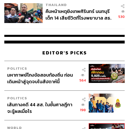
THAILAND
คืบหน้าเหตุยิงเทพศิรินทร์ นนทบุรี
530
เด็ก 14 เสียชีวิตที่โรงพยาบาล สธ.
ยืนยันครูเสียชีวิต 5 ราย เจ็บ 22
ราย
EDITOR'S PICKS
POLITICS
มหากาพย์โกงข้อสอบท้องถิ่น ก่อน
564
เดินหน้าสู่จุดจบในสัปดาห์นี้
POLITICS
เส้นทางคดี 44 สส. ในชั้นศาลฎีกา
198
จะรู้ผลเมื่อไร
WORLD