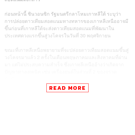
ก่อนหน้านี้ ชินวอนซิก รัฐมนตรีกลาโหมเกาหลีใต้ ระบุว่า
การปล่อยดาวเทียมสอดแนมทางทหารของเกาหลีเหนืออาจมี
ขึ้นก่อนที่เกาหลีใต้จะส่งดาวเทียมสอดแนมที่พัฒนาใน
ประเทศดวงแรกขึ้นสู่วงโคจรในวันที่ 30 พฤศจิกายน
ขณะที่เกาหลีเหนือพยายามที่จะปล่อยดาวเทียมสอดแนมขึ้นสู่
วงโคจรมาแล้ว 2 ครั้งในเดือนพฤษภาคมและสิงหาคมที่ผ่าน
มา แต่ไม่ประสบความสำเร็จ ซึ่งเกาหลีเหนืออ้างว่าเกิดจาก
ปัญหาทางเทคนิค เช่น เครื่องยนต์ในส่วนที่ 2 ของจรวด
ขัดข้อง
READ MORE
โดยรัฐมนตรีกลาโหมเกาหลีใต้เผยต่อสื่อท้องถิ่นว่า เขาเชื่อ
ว่าเกาหลีเหนือนั้นเกือบจะแก้ไขปัญหาเครื่องยนต์จรวดได้
แล้วด้วยความช่วยเหลือจากรัสเซีย
ทั้งนี้ กองทัพเกาหลีใต้มองว่าแผนปล่อยดาวเทียมสอดแนม
ของเกาหลีเหนือเป็นความเคลื่อนไหวที่ยั่วยุและคุกคามความ