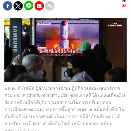
38
พล.ท. คังโฮพิล ผู้อำนวยการฝ่ายปฏิบัติการคณะเสนาธิการ
ร่วม (Joint Chiefs of Staff: JCS) ของเกาหลีใต้ แถลงเตือนไป
ยังเกาหลีเหนือให้ยุติความพยายามในการเตรียมปล่อย
ดาวเทียมสอดแนมทางทหารขึ้นสู่วงโคจรโลกเป็นครั้งที่ 3 ใน
ทันที พร้อมประกาศจะดำเนินมาตรการที่จำเป็นเพื่อตอบโต้
หากรัฐบาลเปียงยางยังตัดสินใจเดินหน้าปล่อยดาวเทียม
สอดแนมดังกล่าว