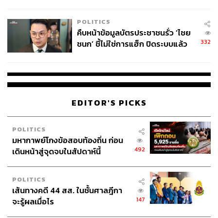
โลกภายใน 6 วัน
POLITICS
คืบหน้าข้อมูลบัตรประชาชนรั่ว ‘ไชย
332
ชนก’ ชี้ไม่ใช่การแฮ็ก ปิดระบบแล้ว
พบต้นตอจาก IP เดียว
EDITOR'S PICKS
POLITICS
มหากาพย์โกงข้อสอบท้องถิ่น ก่อน
492
เดินหน้าสู่จุดจบในสัปดาห์นี้
POLITICS
เส้นทางคดี 44 สส. ในชั้นศาลฎีกา
147
จะรู้ผลเมื่อไร