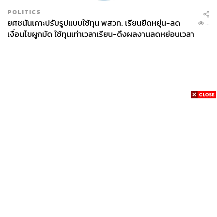
POLITICS
ยศชนันเคาะปรับรูปแบบใช้ทุน พสวท. เรียนยืดหยุ่น-ลด
...
เงื่อนไขผูกมัด ใช้ทุนเท่าเวลาเรียน-ดึงผลงานลดหย่อนเวลา
ดันให้มีผลย้อนหลัง
News
Wealth
Pop
Podcast
Video
Now
Opinion
Careers
Events
Privacy
About
Contact
Policy
FOR
ADVERTISING
MEMBERSHIP