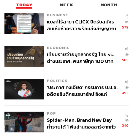
TODAY
WEEK
MONTH
BUSINESS
แบงก์ไร้สาขา CLICX ปิดรับสมัคร
579
สินเชื่อชั่วคราว พร้อมส่งสัญญาณ
เตือนกลุ่มกู้เงินผิดวัตถุประสงค์-ให้
ข้อมูลเท็จ เตรียมดำเนินคดีเด็ดขาด
ECONOMIC
เทียบรายจ่ายบุคลากรรัฐ ไทย vs.
565
ต่างประเทศ: พบภาษีทุก 100 บาท
ของคนไทยใช้ไปกับข้าราชการเฉียด
40 บาท
POLITICS
‘ประภาศ คงเอียด’ กรรมการ ป.ป.ช.
493
อดีตอธิบดีกรมธนารักษ์ ถึงแก่
อนิจกรรม
POP
Spider-Man: Brand New Day
340
ทำรายได้ 1 พันล้านดอลลาร์จากทั่ว