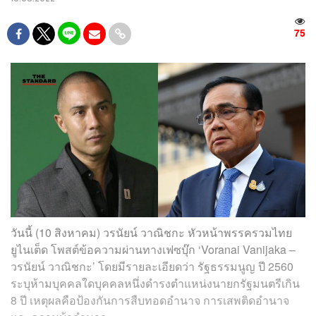
75
วันนี้ (10 สิงหาคม) วรนัยน์ วาณิชกะ หัวหน้าพรรครวมไทย
ยูไนเต็ด โพสต์ข้อความผ่านทางเฟซบุ๊ก ‘Voranai Vanijaka –
วรนัยน์ วาณิชกะ’ โดยมีรายละเอียดว่า รัฐธรรมนูญ ปี 2560
ระบุห้ามบุคคลใดบุคคลหนึ่งดำรงตำแหน่งนายกรัฐมนตรีเกิน
8 ปี เหตุผลคือป้องกันการสืบทอดอำนาจ การเสพติดอำนาจ