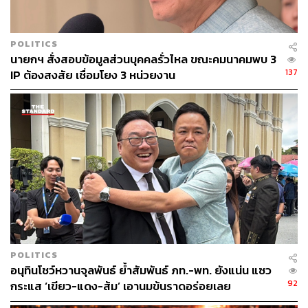
POLITICS
นายกฯ สั่งสอบข้อมูลส่วนบุคคลรั่วไหล ขณะคมนาคมพบ 3
137
IP ต้องสงสัย เชื่อมโยง 3 หน่วยงาน
POLITICS
อนุทินโชว์หวานจุลพันธ์ ย้ำสัมพันธ์ ภท.-พท. ยังแน่น แซว
92
กระแส ‘เขียว-แดง-ส้ม’ เอานมข้นราดอร่อยเลย