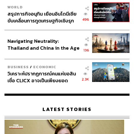
WORLD
สรุปภารกิจอนุทิน เยือนอินโดนีเซีย
496
ขับเคลื่อนการทูตเศรษฐกิจเชิงรุก
ประกาศหุ้นส่วนยุทธศาสตร์ไทย –
อินโดนีเซีย
Navigating Neutrality:
Thailand and China in the Age
136
of a New Global Order
BUSINESS
/
ECONOMIC
วิเคราะห์ปรากฏการณ์คนแห่ขอสิน
2.3K
เชื่อ CLICX อาจเป็นเพียงยอด
ภูเขาน้ำแข็ง ของปัญหาหนี้ครัว
เรือนไทยที่ถูกซุกไว้
LATEST STORIES