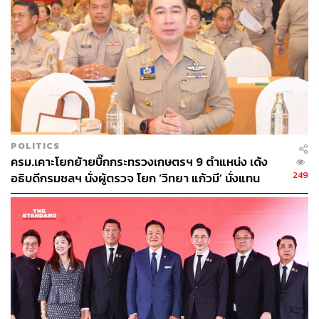
POLITICS
ครม.เคาะโยกย้ายบิ๊กกระทรวงเกษตรฯ 9 ตำแหน่ง เด้ง
249
อธิบดีกรมชลฯ นั่งผู้ตรวจ โยก ‘วิทยา แก้วมี’ นั่งแทน