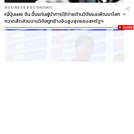
BUSINESS
/
ECONOMIC
ญี่ปุ่นเผย จีน ขึ้นแท่นผู้นำการใช้จ่ายด้านวิจัยและพัฒนาโลก
...
กวาดสัดส่วนงานวิจัยถูกอ้างอิงสูงสุดแซงสหรัฐฯ
POLITICS
iLaw เปิดจักรวาลอำนาจเจริญ โยงเครือข่ายผู้สมัคร สว.
...
พร้อมตั้งข้อสังเกตลงสมัครตรงคุณสมบัติหรือไม่