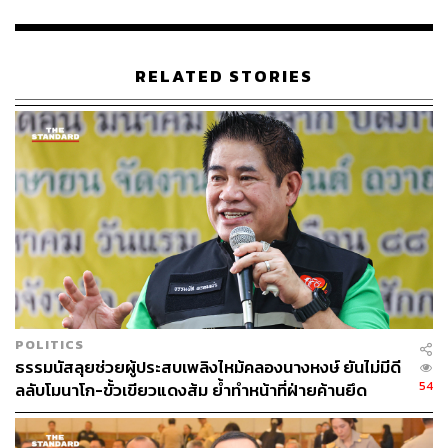
พิสูจน์อักษร: พรนภัส ชำนาญค้า
TAGS:
กระทรวงเกษตรและสหกรณ์
เครื่องบินตก
RELATED STORIES
เฉลิมชัย ศรีอ่อน
57
ABOUT THE AUTHOR
POLITICS
ธรรมนัสลุยช่วยผู้ประสบเพลิงไหม้คลองนางหงษ์ ยันไม่มีดี
พลวุฒิ สงสกุล
54
ลลับโมนาโก-ขั้วเขียวแดงส้ม ย้ำทำหน้าที่ฝ่ายค้านยึด
Content creator การเมือง ประจำสำนักข่าว
THE STANDARD
ประโยชน์ประชาชน