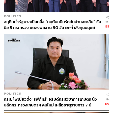
POLITICS
อนุทินย้ำรัฐบาลเป็นหนึ่ง “หนูกับหนิมรักกันปานจะกลืน” จับ
135
มือ 5 กระทรวง แถลงผลงาน 90 วัน ยกกำลังทุนมนุษย์
POLITICS
ครม. ไฟเขียวตั้ง ‘รพีภัทร์’ อธิบดีกรมวิชาการเกษตร นั่ง
89
ปลัดกระทรวงเกษตรฯ คนใหม่ เหลืออายุราชการ 7 ปี