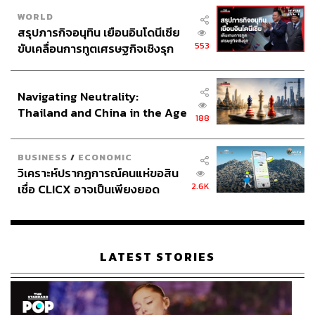
WORLD
สรุปภารกิจอนุทิน เยือนอินโดนีเซีย
553
ขับเคลื่อนการทูตเศรษฐกิจเชิงรุก
ประกาศหุ้นส่วนยุทธศาสตร์ไทย –
อินโดนีเซีย
Navigating Neutrality:
Thailand and China in the Age
188
of a New Global Order
BUSINESS
/
ECONOMIC
วิเคราะห์ปรากฏการณ์คนแห่ขอสิน
2.6K
เชื่อ CLICX อาจเป็นเพียงยอด
ภูเขาน้ำแข็ง ของปัญหาหนี้ครัว
เรือนไทยที่ถูกซุกไว้
LATEST STORIES