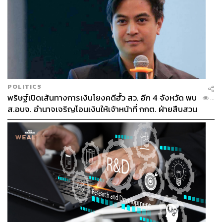
POLITICS
พริษฐ์เปิดเส้นทางการเงินโยงคดีฮั้ว สว. อีก 4 จังหวัด พบ
...
ส.อบจ. อำนาจเจริญโอนเงินให้เจ้าหน้าที่ กกต. ฝ่ายสืบสวน