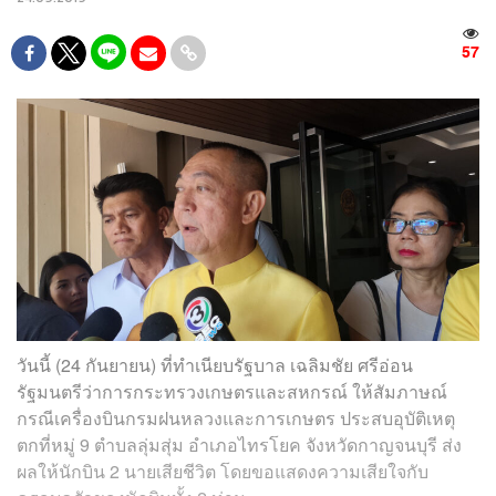
57
วันนี้ (24 กันยายน) ที่ทำเนียบรัฐบาล เฉลิมชัย ศรีอ่อน
รัฐมนตรีว่าการกระทรวงเกษตรและสหกรณ์ ให้สัมภาษณ์
กรณีเครื่องบินกรมฝนหลวงและการเกษตร ประสบอุบัติเหตุ
ตกที่หมู่ 9 ตำบลลุ่มสุ่ม อำเภอไทรโยค จังหวัดกาญจนบุรี ส่ง
ผลให้นักบิน 2 นายเสียชีวิต โดยขอแสดงความเสียใจกับ