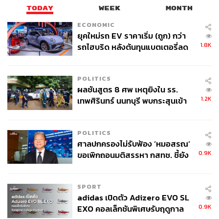
TODAY
WEEK
MONTH
ECONOMIC
ยุคใหม่รถ EV ราคาเริ่ม (ถูก) กว่า
1.8K
รถไฮบริด หลังต้นทุนแบตเตอรี่ลด
ลง - จีนแห่บุกตลาดเกิดใหม่
POLITICS
ผลชันสูตร 8 ศพ เหตุยิงใน รร.
1.2K
เทพศิรินทร์ นนทบุรี พบกระสุนเข้า
จุดสำคัญ ‘ศีรษะ-หน้าอก’ ครูถูกยิง
4 นัด จากระยะไกล
POLITICS
ศาลปกครองไม่รับฟ้อง ‘หมอสรณ’
0.9K
ขอเพิกถอนมติสรรหา กสทช. ชี้ยัง
ไม่ใช่ผู้เดือดร้อนเสียหาย
SPORT
adidas เปิดตัว Adizero EVO SL
0.9K
EXO คอลเล็กชันพิเศษรับฤดูกาล