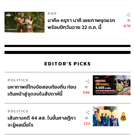
College Football
POP
นาคี๓ ครุฑา นาคี เผยภาพชุดแรก
678
พร้อมปักวันฉาย 22 ต.ค. นี้
EDITOR'S PICKS
POLITICS
มหากาพย์โกงข้อสอบท้องถิ่น ก่อน
596
เดินหน้าสู่จุดจบในสัปดาห์นี้
POLITICS
เส้นทางคดี 44 สส. ในชั้นศาลฎีกา
234
จะรู้ผลเมื่อไร