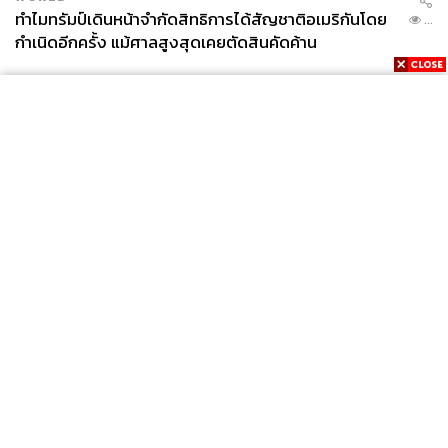
ทำไมทรัมป์เดินหน้าจำกัดสิทธิการได้สัญชาติอเมริกันโดย
...
กำเนิดอีกครั้ง แม้ศาลสูงสุดเคยตัดสินคัดค้าน
News
Wealth
Pop
Podcast
Video
Now
Opinion
Careers
Events
Privacy
About
Contact
Policy
FOR
ADVERTISING
MEMBERSHIP