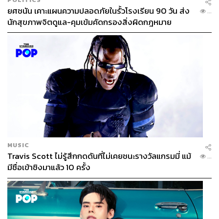
ยศชนัน เคาะแผนความปลอดภัยในรั้วโรงเรียน 90 วัน ส่ง
...
นักสุขภาพจิตดูแล-คุมเข้มคัดกรองสิ่งผิดกฎหมาย
MUSIC
Travis Scott ไม่รู้สึกกดดันที่ไม่เคยชนะรางวัลแกรมมี่ แม้
...
มีชื่อเข้าชิงมาแล้ว 10 ครั้ง