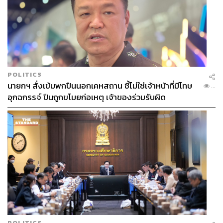
POLITICS
นายกฯ สั่งเข้มพกปืนนอกเคหสถาน ชี้ไม่ใช่เจ้าหน้าที่มีโทษ
...
อุกฉกรรจ์ ปืนถูกขโมยก่อเหตุ เจ้าของร่วมรับผิด
POLITICS