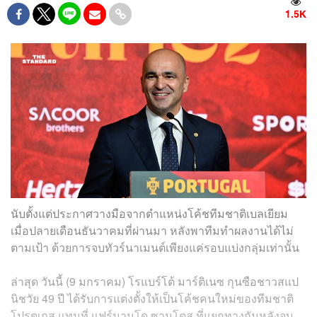
1.5K
นับตั้งแต่ประกาศวางมือจากตำแหน่งโค้ชทีมชาติเบลเยียม
เมื่อปลายเดือนธันวาคมที่ผ่านมา หลังพาทีมทำผลงานได้ไม่
ตามเป้า ด้วยการจบทัวร์นาเมนต์เพียงแค่รอบแบ่งกลุ่มเท่านั้น
ล่าสุด วันนี้ (9 มกราคม) โรแบร์โต้ มาร์ติเนซ กุนซือชาวสแป
นิชวัย 49 ปี ได้รับการแต่งตั้งให้เป็นโค้ชคนใหม่ของทีมชาติ
โปรตุเกส แทนที่ แฟร์นานโด ซานโตส ที่แยกทางกันหลังจบ