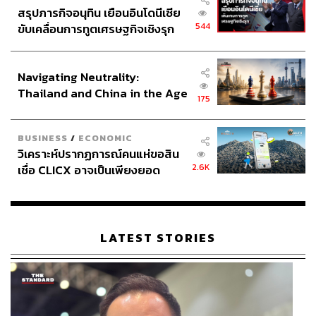
สรุปภารกิจอนุทิน เยือนอินโดนีเซีย
544
ขับเคลื่อนการทูตเศรษฐกิจเชิงรุก
ประกาศหุ้นส่วนยุทธศาสตร์ไทย –
อินโดนีเซีย
Navigating Neutrality:
Thailand and China in the Age
175
of a New Global Order
BUSINESS
/
ECONOMIC
วิเคราะห์ปรากฏการณ์คนแห่ขอสิน
2.6K
เชื่อ CLICX อาจเป็นเพียงยอด
ภูเขาน้ำแข็ง ของปัญหาหนี้ครัว
เรือนไทยที่ถูกซุกไว้
LATEST STORIES