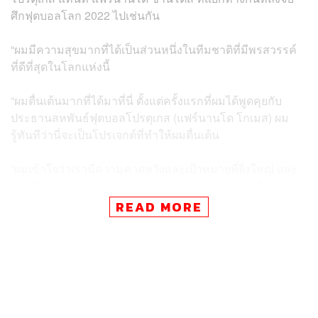
ศึกฟุตบอลโลก 2022 ไปเช่นกัน
“ผมมีความสุขมากที่ได้เป็นส่วนหนึ่งในทีมชาติที่มีพรสวรรค์
ที่ดีที่สุดในโลกแห่งนี้
“ผมตื่นเต้นมากที่ได้มาที่นี่ ตั้งแต่ครั้งแรกที่ผมได้พูดคุยกับ
ประธานสหพันธ์ฟุตบอลโปรตุเกส (แฟร์นานโด โกเมส) ผม
รู้ทันทีว่านี่จะเป็นโปรเจกต์ที่ทำให้ผมตื่นเต้น
“ผมเข้าใจว่าเรามีความคาดหวังและเป้าหมายที่ยิ่งใหญ่ และ
ผมรู้สึกตื่นเต้นมากที่เราสามารถบรรลุข้อตกลงที่พาให้เรามา
ทำงานร่วมกันได้” มาร์ติเนซกล่าว
READ MORE
สำหรับ โรแบร์โต้ มาร์ติเนซ มีประสบการณ์คุมทีมระดับ
สโมสรมาแล้วมากมาย ตั้งแต่ สวอนซี ซิตี้, วีแกน แอธเลติก
และเอฟเวอร์ตัน ก่อนจะโยกหาความท้าทายในการคุมทีม
ระดับชาติด้วยการเข้ามารับงานคุมทีมชาติเบลเยียมช่วงปี
2016-2022 คุมทีมลงสนาม 80 นัด ทำผลงานชนะ 56 เสมอ