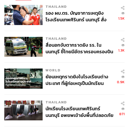
THAILAND
รอง ผบ.ตร. บัญชาการเหตุยิง
1.5K
โรงเรียนเทพศิรินทร์ นนทบุรี สั่ง
ค้นหา 2 รอบยืนยันไร้คนติดค้าง พบ
ศพปู่-ย่าที่บ้านพักผู้ก่อเหตุ
THAILAND
สื่อนอกจับตากราดยิง รร. ใน
1.3K
นนทบุรี ชี้ไทยมีอัตราครอบครองปืน
สูงในระดับต้นของภูมิภาค
WORLD
ย้อนเหตุกราดยิงในโรงเรียนต่าง
0.9K
ประเทศ ที่ผู้ก่อเหตุเป็นนักเรียน
THAILAND
นักเรียนโรงเรียนเทพศิรินทร์
871
นนทบุรี อพยพเข้ายังพื้นที่ปลอดภัย
ชั่วคราว หลังเหตุใช้อาวุธปืนภายใน
โรงเรียนคลี่คลาย