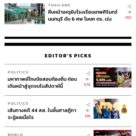
THAILAND
คืบหน้าเหตุยิงโรงเรียนเทพศิรินทร์
707
นนทบุรี ดับ 6 ศพ โฆษก ตร. เร่ง
สอบปมขโมยปืนปู่ก่อเหตุ
EDITOR'S PICKS
POLITICS
มหากาพย์โกงข้อสอบท้องถิ่น ก่อน
575
เดินหน้าสู่จุดจบในสัปดาห์นี้
POLITICS
เส้นทางคดี 44 สส. ในชั้นศาลฎีกา
210
จะรู้ผลเมื่อไร
WORLD