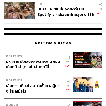
POP
BLACKPINK มียอดสตรีมบน
430
Spotify จากประเทศไทยสูงถึง 536
ล้านครั้ง ตลอด 10 ปีที่ผ่านมา
EDITOR'S PICKS
POLITICS
มหากาพย์โกงข้อสอบท้องถิ่น ก่อน
594
เดินหน้าสู่จุดจบในสัปดาห์นี้
POLITICS
เส้นทางคดี 44 สส. ในชั้นศาลฎีกา
225
จะรู้ผลเมื่อไร
WORLD