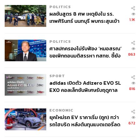
POLITICS
ผลชันสูตร 8 ศพ เหตุยิงใน รร.
1.1K
เทพศิรินทร์ นนทบุรี พบกระสุนเข้า
จุดสำคัญ ‘ศีรษะ-หน้าอก’ ครูถูกยิง
4 นัด จากระยะไกล
POLITICS
ศาลปกครองไม่รับฟ้อง ‘หมอสรณ’
863
ขอเพิกถอนมติสรรหา กสทช. ชี้ยัง
ไม่ใช่ผู้เดือดร้อนเสียหาย
SPORT
adidas เปิดตัว Adizero EVO SL
816
EXO คอลเล็กชันพิเศษรับฤดูกาล
College Football
ECONOMIC
ยุคใหม่รถ EV ราคาเริ่ม (ถูก) กว่า
672
รถไฮบริด หลังต้นทุนแบตเตอรี่ลด
ลง - จีนแห่บุกตลาดเกิดใหม่