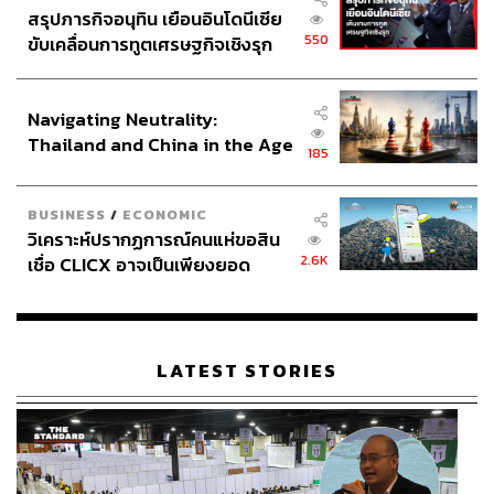
สรุปภารกิจอนุทิน เยือนอินโดนีเซีย
550
ขับเคลื่อนการทูตเศรษฐกิจเชิงรุก
ประกาศหุ้นส่วนยุทธศาสตร์ไทย –
อินโดนีเซีย
Navigating Neutrality:
Thailand and China in the Age
185
of a New Global Order
BUSINESS
/
ECONOMIC
วิเคราะห์ปรากฏการณ์คนแห่ขอสิน
2.6K
เชื่อ CLICX อาจเป็นเพียงยอด
ภูเขาน้ำแข็ง ของปัญหาหนี้ครัว
เรือนไทยที่ถูกซุกไว้
LATEST STORIES