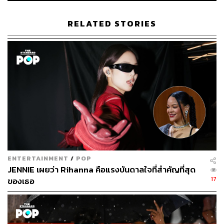
TAGS:
รางวัล
Rihanna
THE STANDARD POP
RELATED STORIES
64
ABOUT THE AUTHOR
คริสตอฟเฟอร์ สเวนซัน
บรรณาธิการแฟชั่นและคัลเจอร์ต่างประเทศ
ENTERTAINMENT
/
POP
ประจำสำนักข่าว THE STANDARD
JENNIE เผยว่า Rihanna คือแรงบันดาลใจที่สำคัญที่สุด
17
ของเธอ