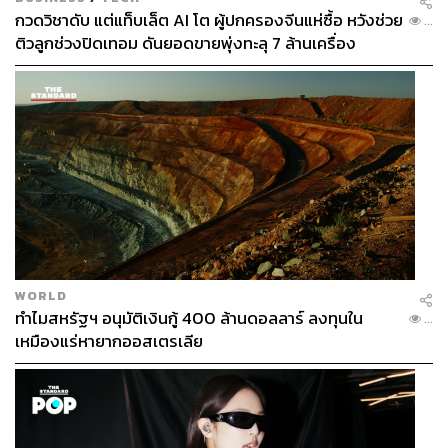
กวดวิชาดับ แต่แท็บเล็ต AI โต ผู้ปกครองจีนแห่ซื้อ หวังช่วย
...
ติวลูกช่วงปิดเทอม ดันยอดขายพุ่งทะลุ 7 ล้านเครื่อง
WORLD
ทำไมสหรัฐฯ อนุมัติเงินกู้ 400 ล้านดอลลาร์ ลงทุนใน
...
เหมืองแร่หายากออสเตรเลีย