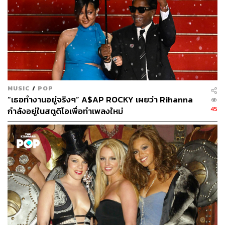
MUSIC
/
POP
“เธอทำงานอยู่จริงๆ” A$AP ROCKY เผยว่า Rihanna
45
กำลังอยู่ในสตูดิโอเพื่อทำเพลงใหม่