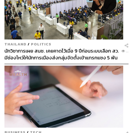
THAILAND
/
POLITICS
นักวิชาการเผย สนช. เคยคาดไว้เมื่อ 9 ปีก่อนระบบเลือก สว.
...
มีช่องโหว่ให้นักการเมืองส่งกลุ่มจัดตั้งเข้าแทรกแซง 5 พัน
ล้านยึดประเทศได้
BUSINESS
/
TECH