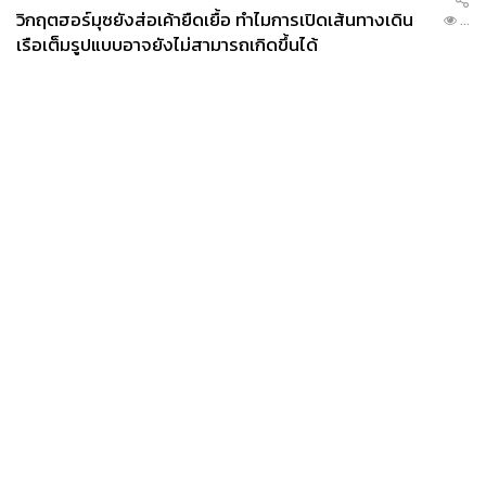
วิกฤตฮอร์มุซยังส่อเค้ายืดเยื้อ ทำไมการเปิดเส้นทางเดิน
...
เรือเต็มรูปแบบอาจยังไม่สามารถเกิดขึ้นได้
News
Wealth
Pop
Podcast
Video
Now
Opinion
Careers
Events
Privacy
About
Contact
Policy
FOR
ADVERTISING
MEMBERSHIP