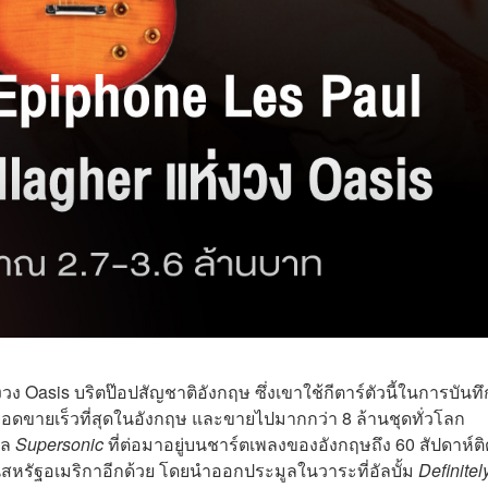
วง Oasis บริตป๊อปสัญชาติอังกฤษ ซึ่งเขาใช้กีตาร์ตัวนี้ในการบันทึ
มียอดขายเร็วที่สุดในอังกฤษ และขายไปมากกว่า 8 ล้านชุดทั่วโลก
ิล
Supersonic
ที่ต่อมาอยู่บนชาร์ตเพลงของอังกฤษถึง 60 สัปดาห์ติ
ตในสหรัฐอเมริกาอีกด้วย โดยนำออกประมูลในวาระที่อัลบั้ม
Definitel