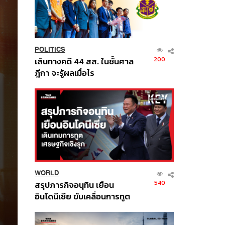
POLITICS
200
เส้นทางคดี 44 สส. ในชั้นศาล
ฎีกา จะรู้ผลเมื่อไร
WORLD
540
สรุปภารกิจอนุทิน เยือน
อินโดนีเซีย ขับเคลื่อนการทูต
เศรษฐกิจเชิงรุก ประกาศหุ้น
ส่วนยุทธศาสตร์ไทย –