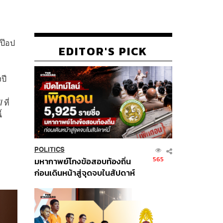
ป๊อป
EDITOR'S PICK
ปี
II
ที่
้
POLITICS
565
มหากาพย์โกงข้อสอบท้องถิ่น
ก่อนเดินหน้าสู่จุดจบในสัปดาห์
นี้