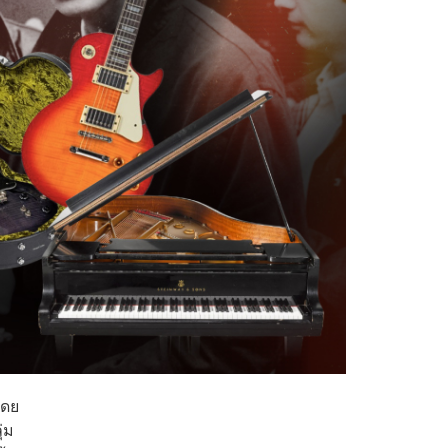
โดย
่ม