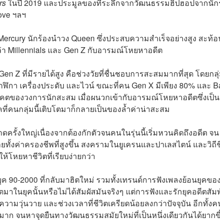
rs
ในปี 2019 และประมูลของที่ระลึกจากวัฒนธรรมฮิปฮอปจากนักร
love ฯลฯ
 Mercury นักร้องนำวง Queen ซึ่งประสบความสำเร็จอย่างสูง สะท้อ
า Millennials และ Gen Z กับอารมณ์โหยหาอดีต
en Z ที่มีรายได้สูง คือช่วงวัยที่ชื่นชอบการสะสมมากที่สุด โดยกลุ
าฬิกา เครื่องประดับ และไวน์ ขณะที่คน Gen X มีเพียง 80% และ 
าคตของวงการนักสะสม เมื่อผนวกเข้ากับอารมณ์โหยหาอดีตซึ่งเป็น
่คนกลุ่มนี้เติบโตมาก็กลายเป็นของล้ำค่าน่าสะสม
รั้งใหญ่เนื่องจากต้องกักตัวจนคนในรุ่นนี้เริ่มหวนคิดถึงอดีต จน
ทั้งค่าครองชีพที่สูงขึ้น สงครามในยูเครนและปาเลสไตน์ และวิถีช
ให้โหยหาชีวิตที่เรียบง่ายกว่า
 90-2000 ที่กลับมาฮิตใหม่ รวมทั้งเทรนด์การฟังเพลงย้อนยุคข
โตมาในยุคนั้นหรือไม่ได้สัมผัสมันจริงๆ แต่การฟังและรักยุคอดีตสัมพ
ุ่นวาย และช่วงเวลาที่ชีวิตเครียดน้อยลงกว่าปัจจุบัน อีกทั้ง
ร็วมาก จนหาจุดยืนทางวัฒนธรรมสมัยใหม่ที่เป็นหนึ่งเดียวกันได้ยากขึ